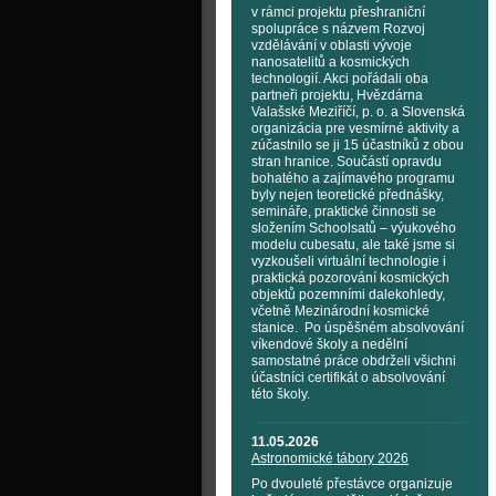
v rámci projektu přeshraniční
spolupráce s názvem Rozvoj
vzdělávání v oblasti vývoje
nanosatelitů a kosmických
technologií. Akci pořádali oba
partneři projektu, Hvězdárna
Valašské Meziříčí, p. o. a Slovenská
organizácia pre vesmírné aktivity a
zúčastnilo se ji 15 účastníků z obou
stran hranice. Součástí opravdu
bohatého a zajímavého programu
byly nejen teoretické přednášky,
semináře, praktické činnosti se
složením Schoolsatů – výukového
modelu cubesatu, ale také jsme si
vyzkoušeli virtuální technologie i
praktická pozorování kosmických
objektů pozemními dalekohledy,
včetně Mezinárodní kosmické
stanice. Po úspěšném absolvování
víkendové školy a nedělní
samostatné práce obdrželi všichni
účastníci certifikát o absolvování
této školy.
11.05.2026
Astronomické tábory 2026
Po dvouleté přestávce organizuje