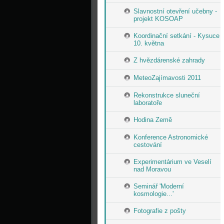
Slavnostní otevření učebny -
projekt KOSOAP
Koordinační setkání - Kysuce
10. května
Z hvězdárenské zahrady
MeteoZajímavosti 2011
Rekonstrukce sluneční
laboratoře
Hodina Země
Konference Astronomické
cestování
Experimentárium ve Veselí
nad Moravou
Seminář 'Moderní
kosmologie...'
Fotografie z pošty