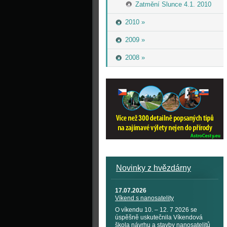
Zatmění Slunce 4.1. 2010
2010 »
2009 »
2008 »
Novinky z hvězdárny
17.07.2026
Víkend s nanosatelity
O víkendu 10. – 12. 7 2026 se
úspěšně uskutečnila Víkendová
škola návrhu a stavby nanosatelitů