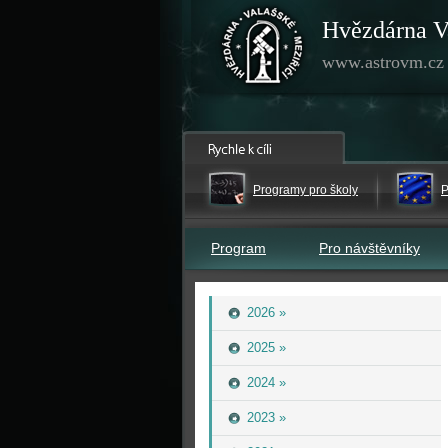
Hvězdárna V
www.astrovm.cz
Programy pro školy
P
Program
Pro návštěvníky
2026 »
2025 »
2024 »
2023 »