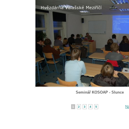
Seminář KOSOAP - Slunce
Ná
1
2
3
4
5