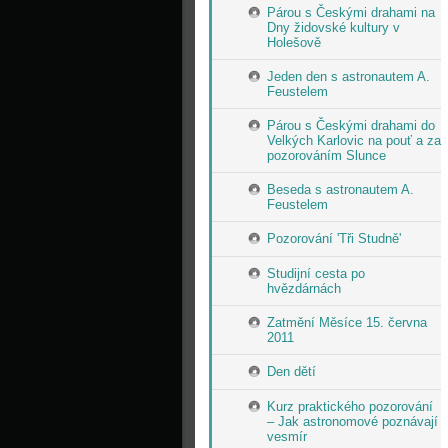
Párou s Českými drahami na
Dny židovské kultury v
Holešově
Jeden den s astronautem A.
Feustelem
Párou s Českými drahami do
Velkých Karlovic na pouť a za
pozorováním Slunce
Beseda s astronautem A.
Feustelem
Pozorování 'Tři Studně'
Studijní cesta po
hvězdárnách
Zatmění Měsíce 15. června
2011
Den dětí
Kurz praktického pozorování
– Jak astronomové poznávají
vesmír