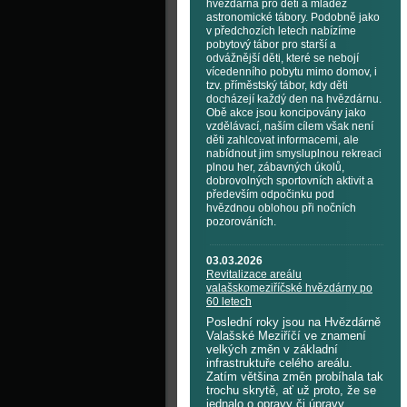
hvězdárna pro děti a mládež
astronomické tábory. Podobně jako
v předchozích letech nabízíme
pobytový tábor pro starší a
odvážnější děti, které se nebojí
vícedenního pobytu mimo domov, i
tzv. příměstský tábor, kdy děti
docházejí každý den na hvězdárnu.
Obě akce jsou koncipovány jako
vzdělávací, naším cílem však není
děti zahlcovat informacemi, ale
nabídnout jim smysluplnou rekreaci
plnou her, zábavných úkolů,
dobrovolných sportovních aktivit a
především odpočinku pod
hvězdnou oblohou při nočních
pozorováních.
03.03.2026
Revitalizace areálu
valašskomeziříčské hvězdárny po
60 letech
Poslední roky jsou na Hvězdárně
Valašské Meziříčí ve znamení
velkých změn v základní
infrastruktuře celého areálu.
Zatím většina změn probíhala tak
trochu skrytě, ať už proto, že se
jednalo o opravy či úpravy