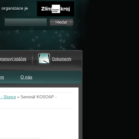
 organizace je
gramový letáček
Dokumenty
em
O nás
- Slunce
»
Seminář KOSOAP -