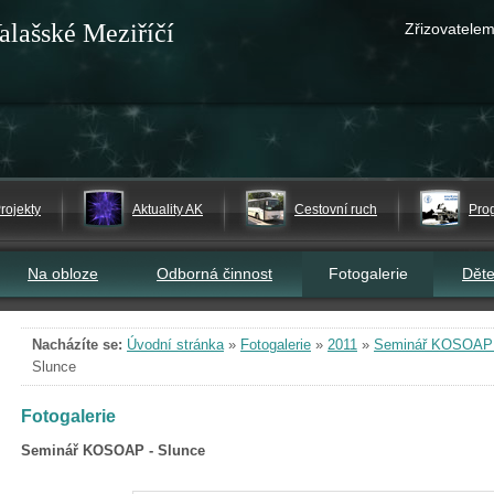
alašské Meziříčí
Zřizovatelem
rojekty
Aktuality AK
Cestovní ruch
Pro
Na obloze
Odborná činnost
Fotogalerie
Dět
Nacházíte se:
Úvodní stránka
»
Fotogalerie
»
2011
»
Seminář KOSOAP 
Slunce
Fotogalerie
Seminář KOSOAP - Slunce