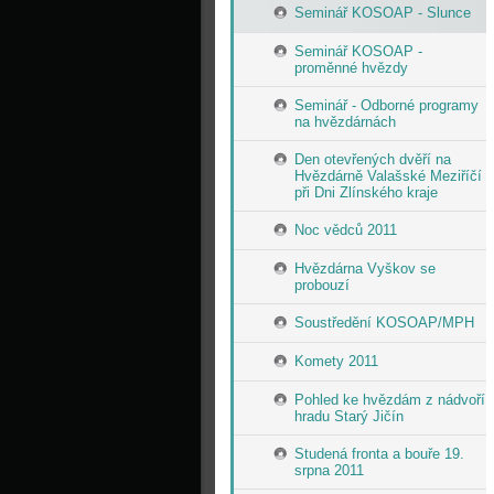
Seminář KOSOAP - Slunce
Seminář KOSOAP -
proměnné hvězdy
Seminář - Odborné programy
na hvězdárnách
Den otevřených dvěří na
Hvězdárně Valašské Meziříčí
při Dni Zlínského kraje
Noc vědců 2011
Hvězdárna Vyškov se
probouzí
Soustředění KOSOAP/MPH
Komety 2011
Pohled ke hvězdám z nádvoří
hradu Starý Jičín
Studená fronta a bouře 19.
srpna 2011