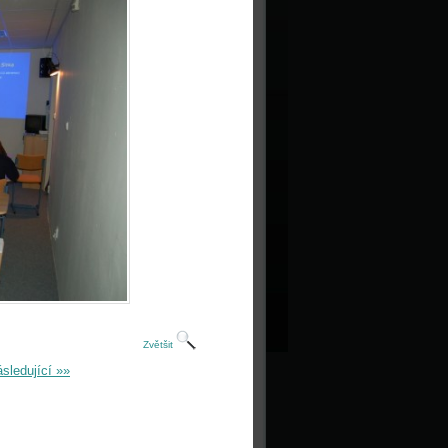
Zvětšit
sledující »»