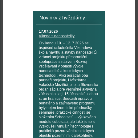
Novinky z hvězdárny
17.07.2026
Víkend s nanosatelity
O víkendu 10. – 12. 7 2026 se
úspěšně uskutečnila Víkendová
škola návrhu a stavby nanosatelitů
v rámci projektu přeshraniční
spolupráce s názvem Rozvoj
vzdělávání v oblasti vývoje
nanosatelitů a kosmických
technologií. Akci pořádali oba
partneři projektu, Hvězdárna
Valašské Meziříčí, p. o. a Slovenská
organizácia pre vesmírné aktivity a
zúčastnilo se ji 15 účastníků z obou
stran hranice. Součástí opravdu
bohatého a zajímavého programu
byly nejen teoretické přednášky,
semináře, praktické činnosti se
složením Schoolsatů – výukového
modelu cubesatu, ale také jsme si
vyzkoušeli virtuální technologie i
praktická pozorování kosmických
objektů pozemními dalekohledy,