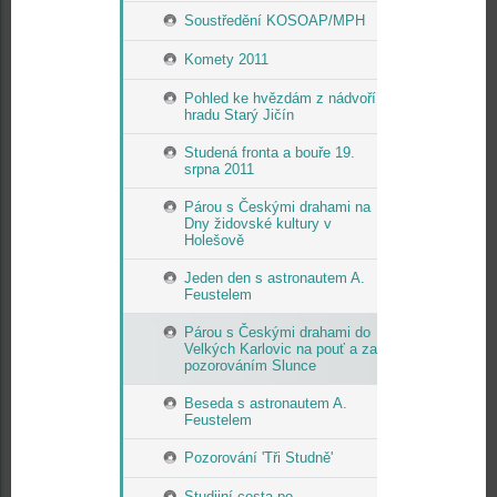
Soustředění KOSOAP/MPH
Komety 2011
Pohled ke hvězdám z nádvoří
hradu Starý Jičín
Studená fronta a bouře 19.
srpna 2011
Párou s Českými drahami na
Dny židovské kultury v
Holešově
Jeden den s astronautem A.
Feustelem
Párou s Českými drahami do
Velkých Karlovic na pouť a za
pozorováním Slunce
Beseda s astronautem A.
Feustelem
Pozorování 'Tři Studně'
Studijní cesta po