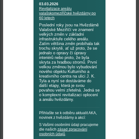
03.03.2026
Revitalizace areálu
valašskomeziříčské hvězdárny po
60 letech
Poslední roky jsou na Hvězdárně
Valašské Meziříčí ve znamení
velkých změn v základní
infrastruktuře celého areálu.
Zatím většina změn probíhala tak
trochu skrytě, ať už proto, že se
jednalo o opravy či úpravy
interiérů nebo proto, že byla
skryta za hradbou stromů. První
velkou změnou bylo vybudování
nového objektu Kulturního a
kreativního centra na ulici J. K.
Tyla a nyní se dostáváme do
další etapy, která je svou
povahou velmi zřetelná. Jedná se
o komplexní revitalizaci oplocení
a areálu hvězdárny.
Přihlašte se k odběru aktualit AKA,
novinek z hvězdárny a akcí:
S Vašimi osobními údaji pracujeme
dle našich
zásad zpracování
osobních údajů
.