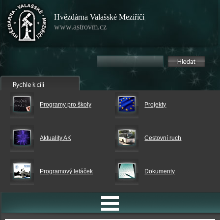
Hvězdárna Valašské Meziříčí
www.astrovm.cz
Programy pro školy
Projekty
Aktuality AK
Cestovní ruch
Programový letáček
Dokumenty