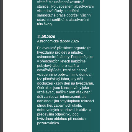
včetně Mezinárodní kosmické
stanice. Po úspěšném absolvování
víkendové školy a nedělní
samostatné práce obdrželi všichni
účastníci certifikát o absolvování
této školy.
11.05.2026
Astronomické tábory 2026
Po dvouleté přestávce organizuje
hvězdárna pro děti a mládež
astronomické tábory. Podobně jako
v předchozích letech nabízíme
pobytový tábor pro starší a
odvážnější děti, které se nebojí
vícedenního pobytu mimo domov, i
tzv. příměstský tábor, kdy děti
docházejí každý den na hvězdárnu.
Obě akce jsou koncipovány jako
vzdělávací, naším cílem však není
děti zahlcovat informacemi, ale
nabídnout jim smysluplnou rekreaci
plnou her, zábavných úkolů,
dobrovolných sportovních aktivit a
především odpočinku pod
hvězdnou oblohou při nočních
pozorováních.