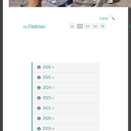
Zvětšit
«« Předchozí
N
11
12
13
14
15
2026 »
2025 »
2024 »
2023 »
2021 »
2020 »
2019 »