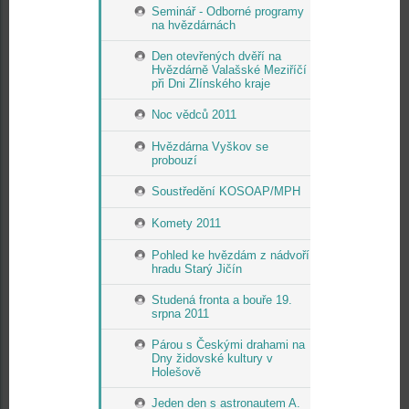
Seminář - Odborné programy
na hvězdárnách
Den otevřených dvěří na
Hvězdárně Valašské Meziříčí
při Dni Zlínského kraje
Noc vědců 2011
Hvězdárna Vyškov se
probouzí
Soustředění KOSOAP/MPH
Komety 2011
Pohled ke hvězdám z nádvoří
hradu Starý Jičín
Studená fronta a bouře 19.
srpna 2011
Párou s Českými drahami na
Dny židovské kultury v
Holešově
Jeden den s astronautem A.