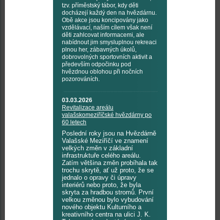
tzv. příměstský tábor, kdy děti
docházejí každý den na hvězdárnu.
Obě akce jsou koncipovány jako
vzdělávací, naším cílem však není
děti zahlcovat informacemi, ale
nabídnout jim smysluplnou rekreaci
plnou her, zábavných úkolů,
dobrovolných sportovních aktivit a
především odpočinku pod
hvězdnou oblohou při nočních
pozorováních.
03.03.2026
Revitalizace areálu
valašskomeziříčské hvězdárny po
60 letech
Poslední roky jsou na Hvězdárně
Valašské Meziříčí ve znamení
velkých změn v základní
infrastruktuře celého areálu.
Zatím většina změn probíhala tak
trochu skrytě, ať už proto, že se
jednalo o opravy či úpravy
interiérů nebo proto, že byla
skryta za hradbou stromů. První
velkou změnou bylo vybudování
nového objektu Kulturního a
kreativního centra na ulici J. K.