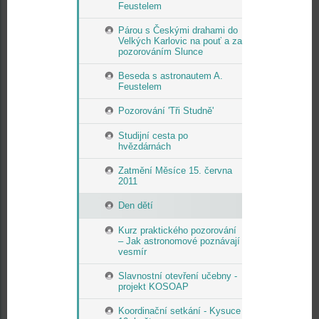
Feustelem
Párou s Českými drahami do
Velkých Karlovic na pouť a za
pozorováním Slunce
Beseda s astronautem A.
Feustelem
Pozorování 'Tři Studně'
Studijní cesta po
hvězdárnách
Zatmění Měsíce 15. června
2011
Den dětí
Kurz praktického pozorování
– Jak astronomové poznávají
vesmír
Slavnostní otevření učebny -
projekt KOSOAP
Koordinační setkání - Kysuce