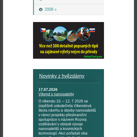
2008 »
Novinky z hvězdárny
17.07.2026
Víkend s nanosatelity
O víkendu 10. – 12. 7 2026 se
úspěšně uskutečnila Víkendová
škola návrhu a stavby nanosatelitů
v rámci projektu přeshraniční
spolupráce s názvem Rozvoj
vzdělávání v oblasti vývoje
nanosatelitů a kosmických
technologií. Akci pořádali oba