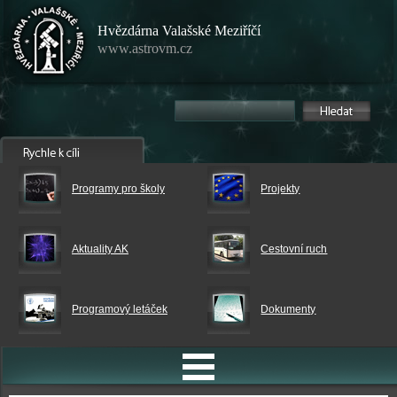
Hvězdárna Valašské Meziříčí
www.astrovm.cz
Programy pro školy
Projekty
Aktuality AK
Cestovní ruch
Programový letáček
Dokumenty