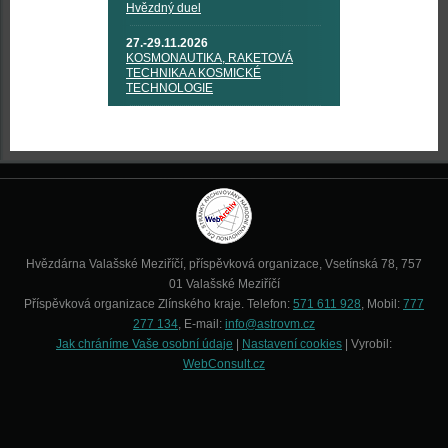
Hvězdný duel
27.-29.11.2026
KOSMONAUTIKA, RAKETOVÁ
TECHNIKA A KOSMICKÉ
TECHNOLOGIE
Hvězdárna Valašské Meziříčí, příspěvková organizace, Vsetínská 78, 757
01 Valašské Meziříčí
Příspěvková organizace Zlínského kraje. Telefon:
571 611 928
, Mobil:
777
277 134
, E-mail:
info@astrovm.cz
Jak chráníme Vaše osobní údaje
|
Nastavení cookies
| Vyrobil:
WebConsult.cz