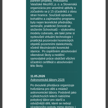
partneři projektu, Hvězdárna
Valašské Meziříčí, p. o. a Slovenská
organizácia pre vesmírné aktivity a
zúčastnilo se ji 15 účastníků z obou
stran hranice. Součástí opravdu
bohatého a zajímavého programu
byly nejen teoretické přednášky,
semináře, praktické činnosti se
složením Schoolsatů – výukového
modelu cubesatu, ale také jsme si
vyzkoušeli virtuální technologie i
praktická pozorování kosmických
objektů pozemními dalekohledy,
včetně Mezinárodní kosmické
stanice. Po úspěšném absolvování
víkendové školy a nedělní
samostatné práce obdrželi všichni
účastníci certifikát o absolvování
této školy.
11.05.2026
Astronomické tábory 2026
Po dvouleté přestávce organizuje
hvězdárna pro děti a mládež
astronomické tábory. Podobně jako
v předchozích letech nabízíme
pobytový tábor pro starší a
odvážnější děti, které se nebojí
vícedenního pobytu mimo domov, i