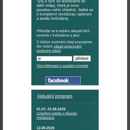
Tyla a nyní se dostáváme do
další etapy, která je svou
povahou velmi zřetelná. Jedná se
o komplexní revitalizaci oplocení
a areálu hvězdárny.
Přihlašte se k odběru aktualit AKA,
novinek z hvězdárny a akcí:
S Vašimi osobními údaji pracujeme
dle našich
zásad zpracování
osobních údajů
.
Více informací o zasílání novinek
Aktuální program
01.07.-31.08.2026
Uzavření areálu z důvodu
revitalizace
12.08.2026