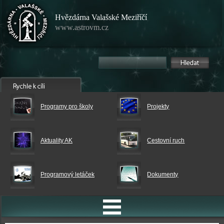
Hvězdárna Valašské Meziříčí
www.astrovm.cz
Programy pro školy
Projekty
Aktuality AK
Cestovní ruch
Programový letáček
Dokumenty