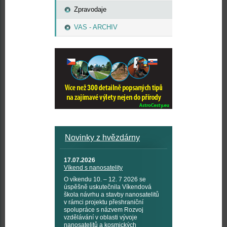
Zpravodaje
VAS - ARCHIV
Novinky z hvězdárny
17.07.2026
Víkend s nanosatelity
O víkendu 10. – 12. 7 2026 se
úspěšně uskutečnila Víkendová
škola návrhu a stavby nanosatelitů
v rámci projektu přeshraniční
spolupráce s názvem Rozvoj
vzdělávání v oblasti vývoje
nanosatelitů a kosmických