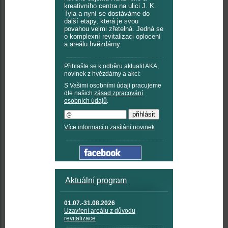
kreativního centra na ulici J. K.
Tyla a nyní se dostáváme do
další etapy, která je svou
povahou velmi zřetelná. Jedná se
o komplexní revitalizaci oplocení
a areálu hvězdárny.
Přihlašte se k odběru aktualit AKA,
novinek z hvězdárny a akcí:
S Vašimi osobními údaji pracujeme
dle našich
zásad zpracování
osobních údajů
.
Více informací o zasílání novinek
Aktuální program
01.07.-31.08.2026
Uzavření areálu z důvodu
revitalizace