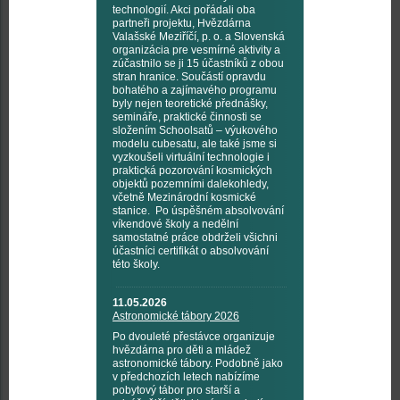
technologií. Akci pořádali oba
partneři projektu, Hvězdárna
Valašské Meziříčí, p. o. a Slovenská
organizácia pre vesmírné aktivity a
zúčastnilo se ji 15 účastníků z obou
stran hranice. Součástí opravdu
bohatého a zajímavého programu
byly nejen teoretické přednášky,
semináře, praktické činnosti se
složením Schoolsatů – výukového
modelu cubesatu, ale také jsme si
vyzkoušeli virtuální technologie i
praktická pozorování kosmických
objektů pozemními dalekohledy,
včetně Mezinárodní kosmické
stanice. Po úspěšném absolvování
víkendové školy a nedělní
samostatné práce obdrželi všichni
účastníci certifikát o absolvování
této školy.
11.05.2026
Astronomické tábory 2026
Po dvouleté přestávce organizuje
hvězdárna pro děti a mládež
astronomické tábory. Podobně jako
v předchozích letech nabízíme
pobytový tábor pro starší a