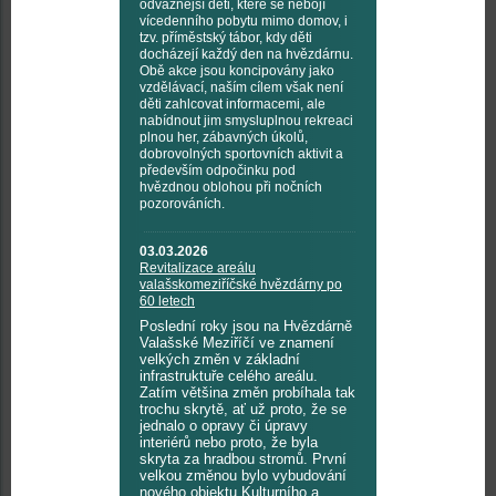
odvážnější děti, které se nebojí
vícedenního pobytu mimo domov, i
tzv. příměstský tábor, kdy děti
docházejí každý den na hvězdárnu.
Obě akce jsou koncipovány jako
vzdělávací, naším cílem však není
děti zahlcovat informacemi, ale
nabídnout jim smysluplnou rekreaci
plnou her, zábavných úkolů,
dobrovolných sportovních aktivit a
především odpočinku pod
hvězdnou oblohou při nočních
pozorováních.
03.03.2026
Revitalizace areálu
valašskomeziříčské hvězdárny po
60 letech
Poslední roky jsou na Hvězdárně
Valašské Meziříčí ve znamení
velkých změn v základní
infrastruktuře celého areálu.
Zatím většina změn probíhala tak
trochu skrytě, ať už proto, že se
jednalo o opravy či úpravy
interiérů nebo proto, že byla
skryta za hradbou stromů. První
velkou změnou bylo vybudování
nového objektu Kulturního a