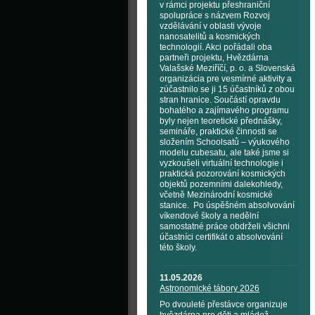
v rámci projektu přeshraniční
spolupráce s názvem Rozvoj
vzdělávání v oblasti vývoje
nanosatelitů a kosmických
technologií. Akci pořádali oba
partneři projektu, Hvězdárna
Valašské Meziříčí, p. o. a Slovenská
organizácia pre vesmírné aktivity a
zúčastnilo se ji 15 účastníků z obou
stran hranice. Součástí opravdu
bohatého a zajímavého programu
byly nejen teoretické přednášky,
semináře, praktické činnosti se
složením Schoolsatů – výukového
modelu cubesatu, ale také jsme si
vyzkoušeli virtuální technologie i
praktická pozorování kosmických
objektů pozemními dalekohledy,
včetně Mezinárodní kosmické
stanice. Po úspěšném absolvování
víkendové školy a nedělní
samostatné práce obdrželi všichni
účastníci certifikát o absolvování
této školy.
11.05.2026
Astronomické tábory 2026
Po dvouleté přestávce organizuje