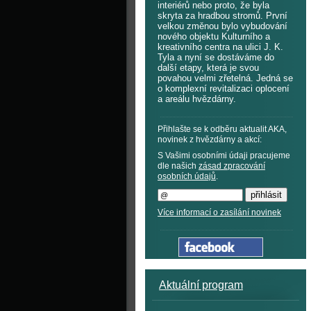
interiérů nebo proto, že byla
skryta za hradbou stromů. První
velkou změnou bylo vybudování
nového objektu Kulturního a
kreativního centra na ulici J. K.
Tyla a nyní se dostáváme do
další etapy, která je svou
povahou velmi zřetelná. Jedná se
o komplexní revitalizaci oplocení
a areálu hvězdárny.
Přihlašte se k odběru aktualit AKA,
novinek z hvězdárny a akcí:
S Vašimi osobními údaji pracujeme
dle našich
zásad zpracování
osobních údajů
.
Více informací o zasílání novinek
Aktuální program