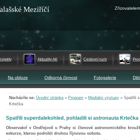
alašské Meziříčí
Zřizovatelem
rojekty
Aktuality AK
Cestovní ruch
Pro
Na obloze
Odborná činnost
Fotogalerie
Dě
Nacházíte se:
Úvodní stránka
»
Program
»
Mediální výstupy
»
Spatřili 
Krtečka
Spatřili superdalekohled, pohladili si astronauta Krtečka
Observatoř v Ondřejově u Prahy si členové astronomického kroužku
exkurze, kterou podnikli druhou říjnovou sobotu.