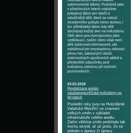
hvězdárna pro děti a mládež
astronomické tábory. Podobně jako
v předchozích letech nabízíme
pobytový tábor pro starší a
odvážnější děti, které se nebojí
vícedenního pobytu mimo domov, i
tzv. příměstský tábor, kdy děti
docházejí každý den na hvězdárnu.
Obě akce jsou koncipovány jako
vzdělávací, naším cílem však není
děti zahlcovat informacemi, ale
nabídnout jim smysluplnou rekreaci
plnou her, zábavných úkolů,
dobrovolných sportovních aktivit a
především odpočinku pod
hvězdnou oblohou při nočních
pozorováních.
03.03.2026
Revitalizace areálu
valašskomeziříčské hvězdárny po
60 letech
Poslední roky jsou na Hvězdárně
Valašské Meziříčí ve znamení
velkých změn v základní
infrastruktuře celého areálu.
Zatím většina změn probíhala tak
trochu skrytě, ať už proto, že se
jednalo o opravy či úpravy