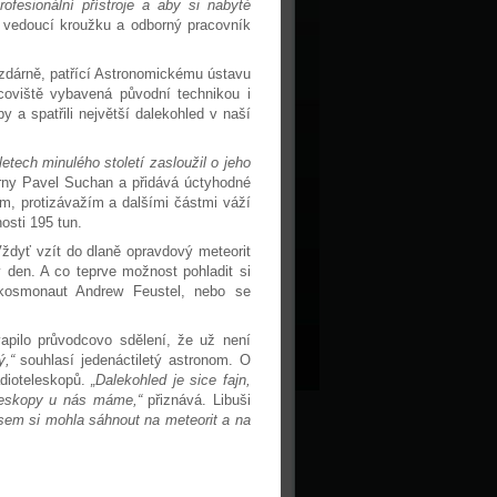
ofesionální přístroje a aby si nabyté
vedoucí kroužku a odborný pracovník
ězdárně, patřící Astronomickému ústavu
coviště vybavená původní technikou i
 a spatřili největší dalekohled v naší
tech minulého století zasloužil o jeho
rny Pavel Suchan a přidává úctyhodné
em, protizávažím a dalšími částmi váží
osti 195 tun.
ždyť vzít do dlaně opravdový meteorit
den. A co teprve možnost pohladit si
 kosmonaut Andrew Feustel, nebo se
apilo průvodcovo sdělení, že už není
ý,“
souhlasí jedenáctiletý astronom. O
adioteleskopů.
„Dalekohled je sice fajn,
teleskopy u nás máme,“
přiznává. Libuši
jsem si mohla sáhnout na meteorit a na