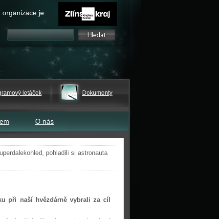
 organizace je
gramový letáček
Dokumenty
tem
O nás
superdalekohled, pohladili si astronauta
 při naší hvězdárně vybrali za cíl