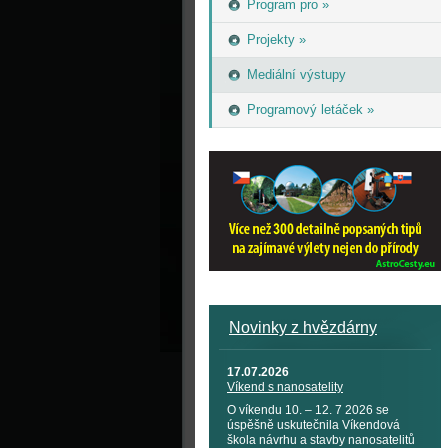
Program pro »
Projekty »
Mediální výstupy
Programový letáček »
Novinky z hvězdárny
17.07.2026
Víkend s nanosatelity
O víkendu 10. – 12. 7 2026 se
úspěšně uskutečnila Víkendová
škola návrhu a stavby nanosatelitů