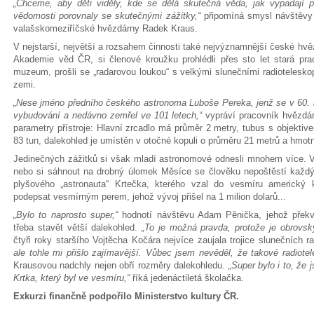
„Chceme, aby děti viděly, kde se dělá skutečná věda, jak vypadají pr
vědomosti porovnaly se skutečnými zážitky,“
připomíná smysl návštěvy 
valašskomeziříčské hvězdárny Radek Kraus.
V nejstarší, největší a rozsahem činnosti také nejvýznamnější české hv
Akademie věd ČR, si členové kroužku prohlédli přes sto let stará pra
muzeum, prošli se „radarovou loukou“ s velkými slunečními radioteleskopy
zemi.
„Nese jméno předního českého astronoma Luboše Pereka, jenž se v 60. le
vybudování a nedávno zemřel ve 101 letech,“
vypráví pracovník hvězdá
parametry přístroje: Hlavní zrcadlo má průměr 2 metry, tubus s objektiv
83 tun, dalekohled je umístěn v otočné kopuli o průměru 21 metrů a hmotn
Jedinečných zážitků si však mladí astronomové odnesli mnohem více. V
nebo si sáhnout na drobný úlomek Měsíce se člověku nepoštěstí každý 
plyšového „astronauta“ Krtečka, kterého vzal do vesmíru americký
podepsat vesmírným perem, jehož vývoj přišel na 1 milion dolarů...
„Bylo to naprosto super,“
hodnotí návštěvu Adam Pěnička, jehož překv
třeba stavět větší dalekohled.
„To je možná pravda, protože je obrovsk
čtyři roky staršího Vojtěcha Kočára nejvíce zaujala trojice slunečních r
ale tohle mi přišlo zajímavější. Vůbec jsem nevěděl, že takové radio
Krausovou nadchly nejen obří rozměry dalekohledu.
„Super bylo i to, že 
Krtka, který byl ve vesmíru,“
říká jedenáctiletá školačka.
Exkurzi finančně podpořilo Ministerstvo kultury ČR.