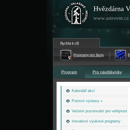
Hvězdárna V
www.astrovm.cz
Programy pro školy
P
Program
Pro návštěvníky
Kalendář akcí
Putovní výstavy »
Večerní pozorování pro veřejnost
Inovativní výukové programy