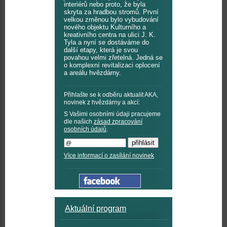
interiérů nebo proto, že byla
skryta za hradbou stromů. První
velkou změnou bylo vybudování
nového objektu Kulturního a
kreativního centra na ulici J. K.
Tyla a nyní se dostáváme do
další etapy, která je svou
povahou velmi zřetelná. Jedná se
o komplexní revitalizaci oplocení
a areálu hvězdárny.
Přihlašte se k odběru aktualit AKA,
novinek z hvězdárny a akcí:
S Vašimi osobními údaji pracujeme
dle našich
zásad zpracování
osobních údajů
.
Více informací o zasílání novinek
Aktuální program