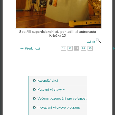
Spatřili superdalekohled, pohladili si astronauta
Krtečka 13
Zvětšit
«« Předchozí
N
11
12
13
14
15
Kalendář akcí
Putovní výstavy »
Večerní pozorování pro veřejnost
Inovativní výukové programy