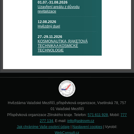
01.07.-31.08.2026
Uzavření areálu z důvodu
revitalizace
12.08.2026
Hvězdný duel
27.-29.11.2026
KOSMONAUTIKA, RAKETOVÁ
TECHNIKA A KOSMICKÉ
TECHNOLOGIE
Hvězdárna Valašské Meziříčí, příspěvková organizace, Vsetínská 78, 757
01 Valašské Meziříčí
Příspěvková organizace Zlínského kraje. Telefon:
571 611 928
, Mobil:
777
277 134
, E-mail:
info@astrovm.cz
Jak chráníme Vaše osobní údaje
|
Nastavení cookies
| Vyrobil:
WebConsult.cz