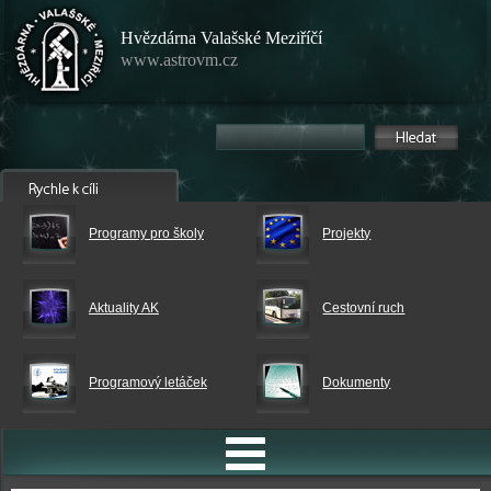
Hvězdárna Valašské Meziříčí
www.astrovm.cz
Programy pro školy
Projekty
Aktuality AK
Cestovní ruch
Programový letáček
Dokumenty