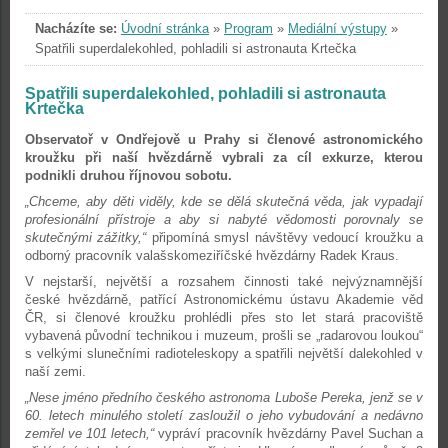
Nacházíte se:
Úvodní stránka
»
Program
»
Mediální výstupy
»
Spatřili superdalekohled, pohladili si astronauta Krtečka
Spatřili superdalekohled, pohladili si astronauta
Krtečka
Observatoř v Ondřejově u Prahy si členové astronomického
kroužku při naší hvězdárně vybrali za cíl exkurze, kterou
podnikli druhou říjnovou sobotu.
„Chceme, aby děti viděly, kde se dělá skutečná věda, jak vypadají
profesionální přístroje a aby si nabyté vědomosti porovnaly se
skutečnými zážitky,“
připomíná smysl návštěvy vedoucí kroužku a
odborný pracovník valašskomeziříčské hvězdárny Radek Kraus.
V nejstarší, největší a rozsahem činnosti také nejvýznamnější
české hvězdárně, patřící Astronomickému ústavu Akademie věd
ČR, si členové kroužku prohlédli přes sto let stará pracoviště
vybavená původní technikou i muzeum, prošli se „radarovou loukou“
s velkými slunečními radioteleskopy a spatřili největší dalekohled v
naší zemi.
„Nese jméno předního českého astronoma Luboše Pereka, jenž se v
60. letech minulého století zasloužil o jeho vybudování a nedávno
zemřel ve 101 letech,“
vypráví pracovník hvězdárny Pavel Suchan a