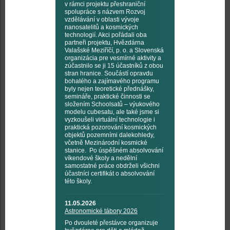
v rámci projektu přeshraniční
spolupráce s názvem Rozvoj
vzdělávání v oblasti vývoje
nanosatelitů a kosmických
technologií. Akci pořádali oba
partneři projektu, Hvězdárna
Valašské Meziříčí, p. o. a Slovenská
organizácia pre vesmírné aktivity a
zúčastnilo se ji 15 účastníků z obou
stran hranice. Součástí opravdu
bohatého a zajímavého programu
byly nejen teoretické přednášky,
semináře, praktické činnosti se
složením Schoolsatů – výukového
modelu cubesatu, ale také jsme si
vyzkoušeli virtuální technologie i
praktická pozorování kosmických
objektů pozemními dalekohledy,
včetně Mezinárodní kosmické
stanice. Po úspěšném absolvování
víkendové školy a nedělní
samostatné práce obdrželi všichni
účastníci certifikát o absolvování
této školy.
11.05.2026
Astronomické tábory 2026
Po dvouleté přestávce organizuje