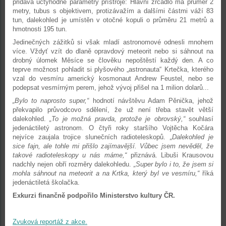
přidává úctyhodné parametry přístroje: Hlavní zrcadlo má průměr 2
metry, tubus s objektivem, protizávažím a dalšími částmi váží 83
tun, dalekohled je umístěn v otočné kopuli o průměru 21 metrů a
hmotnosti 195 tun.
Jedinečných zážitků si však mladí astronomové odnesli mnohem
více. Vždyť vzít do dlaně opravdový meteorit nebo si sáhnout na
drobný úlomek Měsíce se člověku nepoštěstí každý den. A co
teprve možnost pohladit si plyšového „astronauta“ Krtečka, kterého
vzal do vesmíru americký kosmonaut Andrew Feustel, nebo se
podepsat vesmírným perem, jehož vývoj přišel na 1 milion dolarů...
„Bylo to naprosto super,“
hodnotí návštěvu Adam Pěnička, jehož
překvapilo průvodcovo sdělení, že už není třeba stavět větší
dalekohled.
„To je možná pravda, protože je obrovský,“
souhlasí
jedenáctiletý astronom. O čtyři roky staršího Vojtěcha Kočára
nejvíce zaujala trojice slunečních radioteleskopů.
„Dalekohled je
sice fajn, ale tohle mi přišlo zajímavější. Vůbec jsem nevěděl, že
takové radioteleskopy u nás máme,“
přiznává. Libuši Krausovou
nadchly nejen obří rozměry dalekohledu.
„Super bylo i to, že jsem si
mohla sáhnout na meteorit a na Krtka, který byl ve vesmíru,“
říká
jedenáctiletá školačka.
Exkurzi finančně podpořilo Ministerstvo kultury ČR.
Zvuková reportáž z akce.