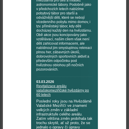
hvězdárna pro děti a mládež
astronomické tábory. Podobně jako
v předchozích letech nabízíme
pobytový tábor pro starší a
odvážnější děti, které se nebojí
vícedenního pobytu mimo domov, i
tzv. příměstský tábor, kdy děti
docházejí každý den na hvězdárnu.
Obě akce jsou koncipovány jako
vzdělávací, naším cílem však není
děti zahlcovat informacemi, ale
nabídnout jim smysluplnou rekreaci
plnou her, zábavných úkolů,
dobrovolných sportovních aktivit a
především odpočinku pod
hvězdnou oblohou při nočních
pozorováních.
03.03.2026
Revitalizace areálu
valašskomeziříčské hvězdárny po
60 letech
Poslední roky jsou na Hvězdárně
Valašské Meziříčí ve znamení
velkých změn v základní
infrastruktuře celého areálu.
Zatím většina změn probíhala tak
trochu skrytě, ať už proto, že se
jednalo o opravy či úpravy