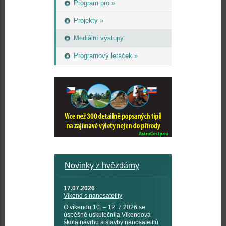
Program pro »
Projekty »
Mediální výstupy
Programový letáček »
Novinky z hvězdárny
17.07.2026
Víkend s nanosatelity
O víkendu 10. – 12. 7 2026 se
úspěšně uskutečnila Víkendová
škola návrhu a stavby nanosatelitů