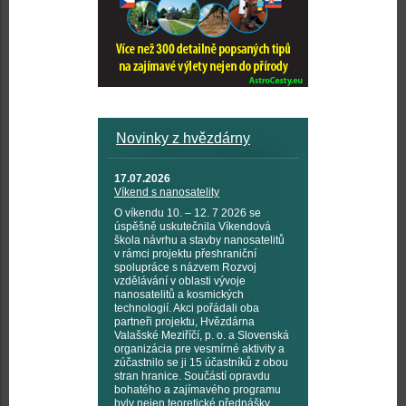
Novinky z hvězdárny
17.07.2026
Víkend s nanosatelity
O víkendu 10. – 12. 7 2026 se
úspěšně uskutečnila Víkendová
škola návrhu a stavby nanosatelitů
v rámci projektu přeshraniční
spolupráce s názvem Rozvoj
vzdělávání v oblasti vývoje
nanosatelitů a kosmických
technologií. Akci pořádali oba
partneři projektu, Hvězdárna
Valašské Meziříčí, p. o. a Slovenská
organizácia pre vesmírné aktivity a
zúčastnilo se ji 15 účastníků z obou
stran hranice. Součástí opravdu
bohatého a zajímavého programu
byly nejen teoretické přednášky,