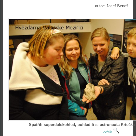
autor: Josef Beneš
Spatřili superdalekohled, pohladili si astronauta Krtečka
Zvětšit