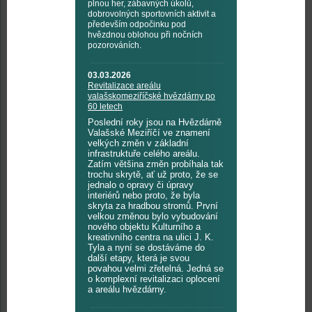
plnou her, zábavných úkolů,
dobrovolných sportovních aktivit a
především odpočinku pod
hvězdnou oblohou při nočních
pozorováních.
03.03.2026
Revitalizace areálu
valašskomeziříčské hvězdárny po
60 letech
Poslední roky jsou na Hvězdárně
Valašské Meziříčí ve znamení
velkých změn v základní
infrastruktuře celého areálu.
Zatím většina změn probíhala tak
trochu skrytě, ať už proto, že se
jednalo o opravy či úpravy
interiérů nebo proto, že byla
skryta za hradbou stromů. První
velkou změnou bylo vybudování
nového objektu Kulturního a
kreativního centra na ulici J. K.
Tyla a nyní se dostáváme do
další etapy, která je svou
povahou velmi zřetelná. Jedná se
o komplexní revitalizaci oplocení
a areálu hvězdárny.