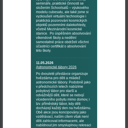
semináře, praktické činnosti se
složením Schoolsatů – výukového
modelu cubesatu, ale také jsme si
vyzkoušeli virtuální technologie i
praktická pozorování kosmických
objektů pozemními dalekohledy,
včetně Mezinárodní kosmické
stanice. Po úspěšném absolvování
víkendové školy a nedělní
samostatné práce obdrželi všichni
účastníci certifikát o absolvování
této školy.
11.05.2026
Astronomické tábory 2026
Po dvouleté přestávce organizuje
hvězdárna pro děti a mládež
astronomické tábory. Podobně jako
v předchozích letech nabízíme
pobytový tábor pro starší a
odvážnější děti, které se nebojí
vícedenního pobytu mimo domov, i
tzv. příměstský tábor, kdy děti
docházejí každý den na hvězdárnu.
Obě akce jsou koncipovány jako
vzdělávací, naším cílem však není
děti zahlcovat informacemi, ale
nabídnout jim smysluplnou rekreaci