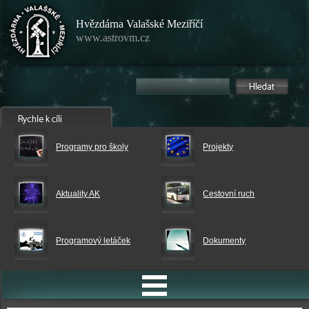
Hvězdárna Valašské Meziříčí
www.astrovm.cz
Programy pro školy
Projekty
Aktuality AK
Cestovní ruch
Programový letáček
Dokumenty