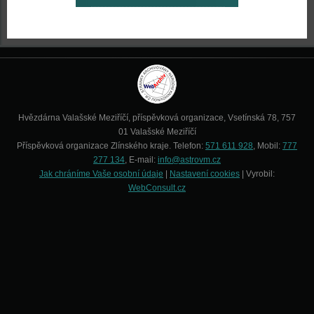
Hvězdárna Valašské Meziříčí, příspěvková organizace, Vsetínská 78, 757
01 Valašské Meziříčí
Příspěvková organizace Zlínského kraje. Telefon:
571 611 928
, Mobil:
777
277 134
, E-mail:
info@astrovm.cz
Jak chráníme Vaše osobní údaje
|
Nastavení cookies
| Vyrobil:
WebConsult.cz