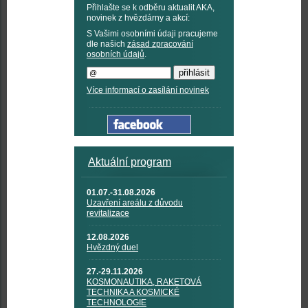
Přihlašte se k odběru aktualit AKA,
novinek z hvězdárny a akcí:
S Vašimi osobními údaji pracujeme
dle našich
zásad zpracování
osobních údajů
.
Více informací o zasílání novinek
Aktuální program
01.07.-31.08.2026
Uzavření areálu z důvodu
revitalizace
12.08.2026
Hvězdný duel
27.-29.11.2026
KOSMONAUTIKA, RAKETOVÁ
TECHNIKA A KOSMICKÉ
TECHNOLOGIE