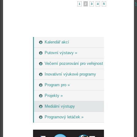
N
1
2
3
4
5
Kalendář akcí
Putovní výstavy »
Večerní pozorování pro veřejnost
Inovativní výukové programy
Program pro »
Projekty »
Mediální výstupy
Programový letáček »