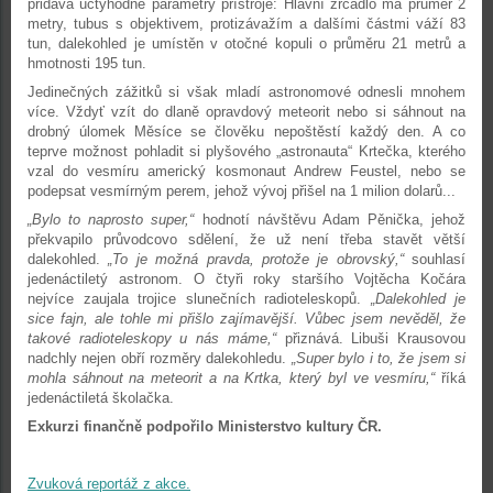
přidává úctyhodné parametry přístroje: Hlavní zrcadlo má průměr 2
metry, tubus s objektivem, protizávažím a dalšími částmi váží 83
tun, dalekohled je umístěn v otočné kopuli o průměru 21 metrů a
hmotnosti 195 tun.
Jedinečných zážitků si však mladí astronomové odnesli mnohem
více. Vždyť vzít do dlaně opravdový meteorit nebo si sáhnout na
drobný úlomek Měsíce se člověku nepoštěstí každý den. A co
teprve možnost pohladit si plyšového „astronauta“ Krtečka, kterého
vzal do vesmíru americký kosmonaut Andrew Feustel, nebo se
podepsat vesmírným perem, jehož vývoj přišel na 1 milion dolarů...
„Bylo to naprosto super,“
hodnotí návštěvu Adam Pěnička, jehož
překvapilo průvodcovo sdělení, že už není třeba stavět větší
dalekohled.
„To je možná pravda, protože je obrovský,“
souhlasí
jedenáctiletý astronom. O čtyři roky staršího Vojtěcha Kočára
nejvíce zaujala trojice slunečních radioteleskopů.
„Dalekohled je
sice fajn, ale tohle mi přišlo zajímavější. Vůbec jsem nevěděl, že
takové radioteleskopy u nás máme,“
přiznává. Libuši Krausovou
nadchly nejen obří rozměry dalekohledu.
„Super bylo i to, že jsem si
mohla sáhnout na meteorit a na Krtka, který byl ve vesmíru,“
říká
jedenáctiletá školačka.
Exkurzi finančně podpořilo Ministerstvo kultury ČR.
Zvuková reportáž z akce.