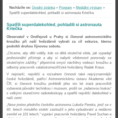
Nacházíte se:
Úvodní stránka
»
Program
»
Mediální výstupy
»
Spatřili superdalekohled, pohladili si astronauta Krtečka
Spatřili superdalekohled, pohladili si astronauta
Krtečka
Observatoř v Ondřejově u Prahy si členové astronomického
kroužku při naší hvězdárně vybrali za cíl exkurze, kterou
podnikli druhou říjnovou sobotu.
„Chceme, aby děti viděly, kde se dělá skutečná věda, jak vypadají
profesionální přístroje a aby si nabyté vědomosti porovnaly se
skutečnými zážitky,“
připomíná smysl návštěvy vedoucí kroužku a
odborný pracovník valašskomeziříčské hvězdárny Radek Kraus.
V nejstarší, největší a rozsahem činnosti také nejvýznamnější
české hvězdárně, patřící Astronomickému ústavu Akademie věd
ČR, si členové kroužku prohlédli přes sto let stará pracoviště
vybavená původní technikou i muzeum, prošli se „radarovou loukou“
s velkými slunečními radioteleskopy a spatřili největší dalekohled v
naší zemi.
„Nese jméno předního českého astronoma Luboše Pereka, jenž se v
60. letech minulého století zasloužil o jeho vybudování a nedávno
zemřel ve 101 letech,“
vypráví pracovník hvězdárny Pavel Suchan a