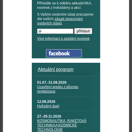
Přihlašte se k odběru aktualit AKA,
novinek z hvězdárny a akcí:
S Vašimi osobními údaji pracujeme
dle našich
zásad zpracování
osobních údajů
.
Více informací o zasílání novinek
Aktuální program
01.07.-31.08.2026
Uzavření areálu z důvodu
revitalizace
12.08.2026
Hvězdný duel
27.-29.11.2026
KOSMONAUTIKA, RAKETOVÁ
TECHNIKA A KOSMICKÉ
TECHNOLOGIE