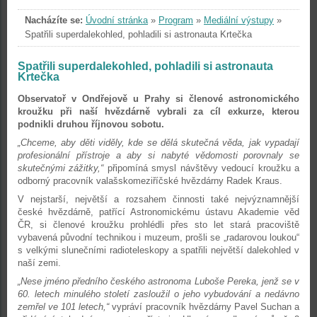
Nacházíte se:
Úvodní stránka
»
Program
»
Mediální výstupy
»
Spatřili superdalekohled, pohladili si astronauta Krtečka
Spatřili superdalekohled, pohladili si astronauta
Krtečka
Observatoř v Ondřejově u Prahy si členové astronomického
kroužku při naší hvězdárně vybrali za cíl exkurze, kterou
podnikli druhou říjnovou sobotu.
„Chceme, aby děti viděly, kde se dělá skutečná věda, jak vypadají
profesionální přístroje a aby si nabyté vědomosti porovnaly se
skutečnými zážitky,“
připomíná smysl návštěvy vedoucí kroužku a
odborný pracovník valašskomeziříčské hvězdárny Radek Kraus.
V nejstarší, největší a rozsahem činnosti také nejvýznamnější
české hvězdárně, patřící Astronomickému ústavu Akademie věd
ČR, si členové kroužku prohlédli přes sto let stará pracoviště
vybavená původní technikou i muzeum, prošli se „radarovou loukou“
s velkými slunečními radioteleskopy a spatřili největší dalekohled v
naší zemi.
„Nese jméno předního českého astronoma Luboše Pereka, jenž se v
60. letech minulého století zasloužil o jeho vybudování a nedávno
zemřel ve 101 letech,“
vypráví pracovník hvězdárny Pavel Suchan a