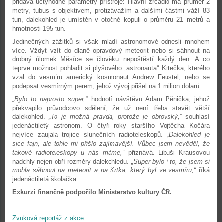
přidává úctyhodné parametry přístroje: Hlavní zrcadlo má průměr 2
metry, tubus s objektivem, protizávažím a dalšími částmi váží 83
tun, dalekohled je umístěn v otočné kopuli o průměru 21 metrů a
hmotnosti 195 tun.
Jedinečných zážitků si však mladí astronomové odnesli mnohem
více. Vždyť vzít do dlaně opravdový meteorit nebo si sáhnout na
drobný úlomek Měsíce se člověku nepoštěstí každý den. A co
teprve možnost pohladit si plyšového „astronauta“ Krtečka, kterého
vzal do vesmíru americký kosmonaut Andrew Feustel, nebo se
podepsat vesmírným perem, jehož vývoj přišel na 1 milion dolarů...
„Bylo to naprosto super,“
hodnotí návštěvu Adam Pěnička, jehož
překvapilo průvodcovo sdělení, že už není třeba stavět větší
dalekohled.
„To je možná pravda, protože je obrovský,“
souhlasí
jedenáctiletý astronom. O čtyři roky staršího Vojtěcha Kočára
nejvíce zaujala trojice slunečních radioteleskopů.
„Dalekohled je
sice fajn, ale tohle mi přišlo zajímavější. Vůbec jsem nevěděl, že
takové radioteleskopy u nás máme,“
přiznává. Libuši Krausovou
nadchly nejen obří rozměry dalekohledu.
„Super bylo i to, že jsem si
mohla sáhnout na meteorit a na Krtka, který byl ve vesmíru,“
říká
jedenáctiletá školačka.
Exkurzi finančně podpořilo Ministerstvo kultury ČR.
Zvuková reportáž z akce.