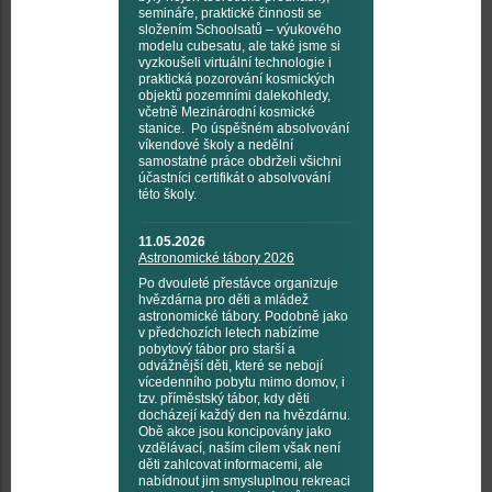
semináře, praktické činnosti se
složením Schoolsatů – výukového
modelu cubesatu, ale také jsme si
vyzkoušeli virtuální technologie i
praktická pozorování kosmických
objektů pozemními dalekohledy,
včetně Mezinárodní kosmické
stanice. Po úspěšném absolvování
víkendové školy a nedělní
samostatné práce obdrželi všichni
účastníci certifikát o absolvování
této školy.
11.05.2026
Astronomické tábory 2026
Po dvouleté přestávce organizuje
hvězdárna pro děti a mládež
astronomické tábory. Podobně jako
v předchozích letech nabízíme
pobytový tábor pro starší a
odvážnější děti, které se nebojí
vícedenního pobytu mimo domov, i
tzv. příměstský tábor, kdy děti
docházejí každý den na hvězdárnu.
Obě akce jsou koncipovány jako
vzdělávací, naším cílem však není
děti zahlcovat informacemi, ale
nabídnout jim smysluplnou rekreaci