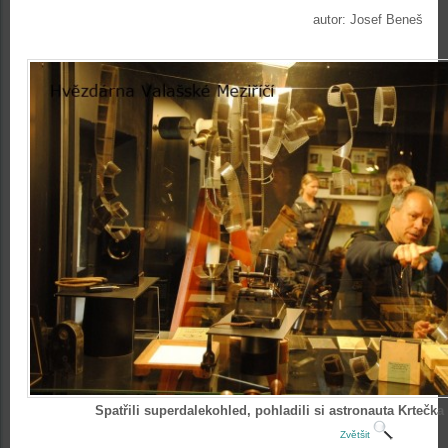
autor: Josef Beneš
Spatřili superdalekohled, pohladili si astronauta Krtečka
Zvětšit