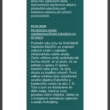
plnou her, zábavných úkolů,
dobrovolných sportovních aktivit a
především odpočinku pod
hvězdnou oblohou při nočních
pozorováních.
03.03.2026
Revitalizace areálu
valašskomeziříčské hvězdárny po
60 letech
Poslední roky jsou na Hvězdárně
Valašské Meziříčí ve znamení
velkých změn v základní
infrastruktuře celého areálu.
Zatím většina změn probíhala tak
trochu skrytě, ať už proto, že se
jednalo o opravy či úpravy
interiérů nebo proto, že byla
skryta za hradbou stromů. První
velkou změnou bylo vybudování
nového objektu Kulturního a
kreativního centra na ulici J. K.
Tyla a nyní se dostáváme do
další etapy, která je svou
povahou velmi zřetelná. Jedná se
o komplexní revitalizaci oplocení
a areálu hvězdárny.