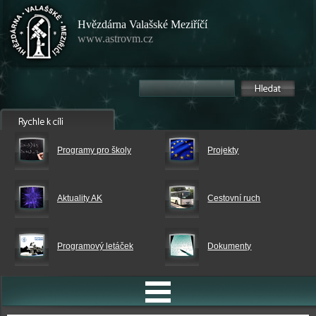
Hvězdárna Valašské Meziříčí
www.astrovm.cz
Programy pro školy
Projekty
Aktuality AK
Cestovní ruch
Programový letáček
Dokumenty