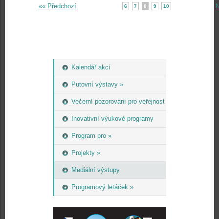
«« Předchozí
N
6
7
8
9
10
Kalendář akcí
Putovní výstavy »
Večerní pozorování pro veřejnost
Inovativní výukové programy
Program pro »
Projekty »
Mediální výstupy
Programový letáček »