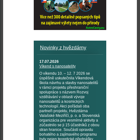
Novinky z hvězdárny
17.07.2026
Víkend s nanosatelity
O víkendu 10. – 12. 7 2026 se
úspěšně uskutečnila Víkendová
škola návrhu a stavby nanosatelitů
v rámci projektu přeshraniční
spolupráce s názvem Rozvoj
vzdělávání v oblasti vývoje
nanosatelitů a kosmických
technologií. Akci pořádali oba
partneři projektu, Hvězdárna
Valašské Meziříčí, p. o. a Slovenská
organizácia pre vesmírné aktivity a
zúčastnilo se ji 15 účastníků z obou
stran hranice. Součástí opravdu
bohatého a zajímavého programu
byly nejen teoretické přednášky,