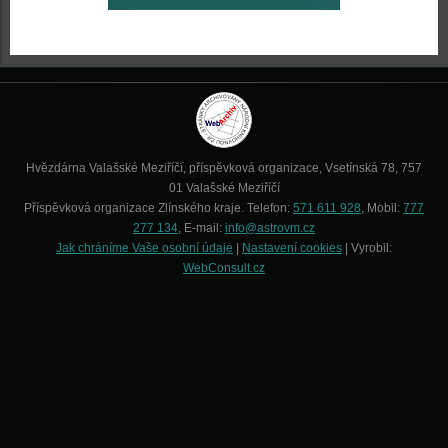
Hvězdárna Valašské Meziříčí, příspěvková organizace, Vsetínská 78, 757
01 Valašské Meziříčí
Příspěvková organizace Zlínského kraje. Telefon:
571 611 928
, Mobil:
777
277 134
, E-mail:
info@astrovm.cz
Jak chráníme Vaše osobní údaje
|
Nastavení cookies
| Vyrobil:
WebConsult.cz