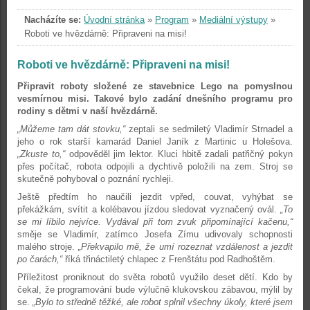
Nacházíte se:
Úvodní stránka
»
Program
»
Mediální výstupy
»
Roboti ve hvězdárně: Připraveni na misi!
Roboti ve hvězdárně: Připraveni na misi!
Připravit roboty složené ze stavebnice Lego na pomyslnou
vesmírnou misi. Takové bylo zadání dnešního programu pro
rodiny s dětmi v naší hvězdárně.
„Můžeme tam dát stovku,“
zeptali se sedmiletý Vladimír Strnadel a
jeho o rok starší kamarád Daniel Janík z Martinic u Holešova.
„Zkuste to,“
odpověděl jim lektor. Kluci hbitě zadali patřičný pokyn
přes počítač, robota odpojili a dychtivě položili na zem. Stroj se
skutečně pohyboval o poznání rychleji.
Ještě předtím ho naučili jezdit vpřed, couvat, vyhýbat se
překážkám, svítit a kolébavou jízdou sledovat vyznačený ovál.
„To
se mi líbilo nejvíce. Vydával při tom zvuk připomínající kačenu,“
směje se Vladimír, zatímco Josefa Zímu udivovaly schopnosti
malého stroje.
„Překvapilo mě, že umí rozeznat vzdálenost a jezdit
po čarách,“
říká třináctiletý chlapec z Frenštátu pod Radhoštěm.
Příležitost proniknout do světa robotů využilo deset dětí. Kdo by
čekal, že programování bude výlučně klukovskou zábavou, mýlil by
se.
„Bylo to středně těžké, ale robot splnil všechny úkoly, které jsem