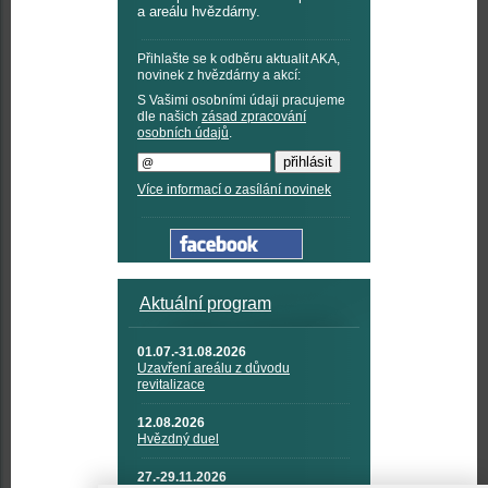
a areálu hvězdárny.
Přihlašte se k odběru aktualit AKA,
novinek z hvězdárny a akcí:
S Vašimi osobními údaji pracujeme
dle našich
zásad zpracování
osobních údajů
.
Více informací o zasílání novinek
Aktuální program
01.07.-31.08.2026
Uzavření areálu z důvodu
revitalizace
12.08.2026
Hvězdný duel
27.-29.11.2026