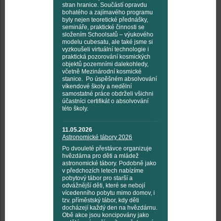
stran hranice. Součástí opravdu
bohatého a zajímavého programu
byly nejen teoretické přednášky,
semináře, praktické činnosti se
složením Schoolsatů – výukového
modelu cubesatu, ale také jsme si
vyzkoušeli virtuální technologie i
praktická pozorování kosmických
objektů pozemními dalekohledy,
včetně Mezinárodní kosmické
stanice. Po úspěšném absolvování
víkendové školy a nedělní
samostatné práce obdrželi všichni
účastníci certifikát o absolvování
této školy.
11.05.2026
Astronomické tábory 2026
Po dvouleté přestávce organizuje
hvězdárna pro děti a mládež
astronomické tábory. Podobně jako
v předchozích letech nabízíme
pobytový tábor pro starší a
odvážnější děti, které se nebojí
vícedenního pobytu mimo domov, i
tzv. příměstský tábor, kdy děti
docházejí každý den na hvězdárnu.
Obě akce jsou koncipovány jako