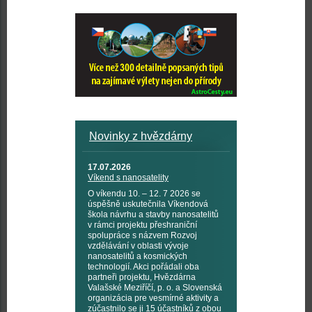
Novinky z hvězdárny
17.07.2026
Víkend s nanosatelity
O víkendu 10. – 12. 7 2026 se
úspěšně uskutečnila Víkendová
škola návrhu a stavby nanosatelitů
v rámci projektu přeshraniční
spolupráce s názvem Rozvoj
vzdělávání v oblasti vývoje
nanosatelitů a kosmických
technologií. Akci pořádali oba
partneři projektu, Hvězdárna
Valašské Meziříčí, p. o. a Slovenská
organizácia pre vesmírné aktivity a
zúčastnilo se ji 15 účastníků z obou