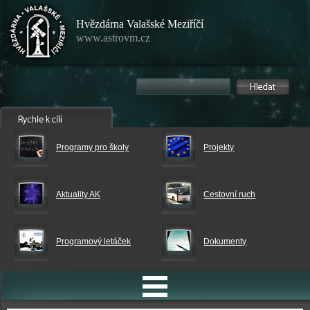
Hvězdárna Valašské Meziříčí
www.astrovm.cz
Programy pro školy
Projekty
Aktuality AK
Cestovní ruch
Programový letáček
Dokumenty