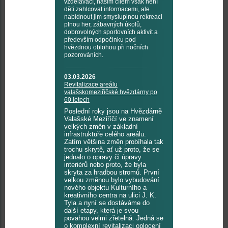
vzdělávací, naším cílem však není
děti zahlcovat informacemi, ale
nabídnout jim smysluplnou rekreaci
plnou her, zábavných úkolů,
dobrovolných sportovních aktivit a
především odpočinku pod
hvězdnou oblohou při nočních
pozorováních.
03.03.2026
Revitalizace areálu
valašskomeziříčské hvězdárny po
60 letech
Poslední roky jsou na Hvězdárně
Valašské Meziříčí ve znamení
velkých změn v základní
infrastruktuře celého areálu.
Zatím většina změn probíhala tak
trochu skrytě, ať už proto, že se
jednalo o opravy či úpravy
interiérů nebo proto, že byla
skryta za hradbou stromů. První
velkou změnou bylo vybudování
nového objektu Kulturního a
kreativního centra na ulici J. K.
Tyla a nyní se dostáváme do
další etapy, která je svou
povahou velmi zřetelná. Jedná se
o komplexní revitalizaci oplocení