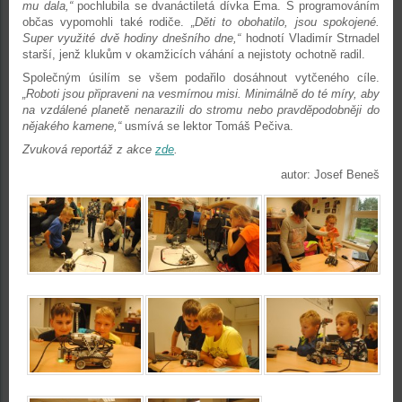
mu dala,“
pochlubila se dvanáctiletá dívka Ema. S programováním
občas vypomohli také rodiče.
„Děti to obohatilo, jsou spokojené.
Super využité dvě hodiny dnešního dne,“
hodnotí Vladimír Strnadel
starší, jenž klukům v okamžicích váhání a nejistoty ochotně radil.
Společným úsilím se všem podařilo dosáhnout vytčeného cíle.
„Roboti jsou připraveni na vesmírnou misi. Minimálně do té míry, aby
na vzdálené planetě nenarazili do stromu nebo pravděpodobněji do
nějakého kamene,“
usmívá se lektor Tomáš Pečiva.
Zvuková reportáž z akce
zde
.
autor: Josef Beneš