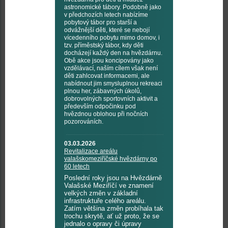
astronomické tábory. Podobně jako
v předchozích letech nabízíme
pobytový tábor pro starší a
odvážnější děti, které se nebojí
vícedenního pobytu mimo domov, i
tzv. příměstský tábor, kdy děti
docházejí každý den na hvězdárnu.
Obě akce jsou koncipovány jako
vzdělávací, naším cílem však není
děti zahlcovat informacemi, ale
nabídnout jim smysluplnou rekreaci
plnou her, zábavných úkolů,
dobrovolných sportovních aktivit a
především odpočinku pod
hvězdnou oblohou při nočních
pozorováních.
03.03.2026
Revitalizace areálu
valašskomeziříčské hvězdárny po
60 letech
Poslední roky jsou na Hvězdárně
Valašské Meziříčí ve znamení
velkých změn v základní
infrastruktuře celého areálu.
Zatím většina změn probíhala tak
trochu skrytě, ať už proto, že se
jednalo o opravy či úpravy