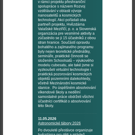
v rámci projektu přeshraniční
spolupráce s názvem Rozvoj
vzdělávání v oblasti vývoje
nanosatelitů a kosmických
technologií. Akci pořádali oba
partneři projektu, Hvězdárna
Valašské Meziříčí, p. o. a Slovenská
organizácia pre vesmírné aktivity a
zúčastnilo se ji 15 účastníků z obou
stran hranice. Součástí opravdu
bohatého a zajímavého programu
byly nejen teoretické přednášky,
semináře, praktické činnosti se
složením Schoolsatů – výukového
modelu cubesatu, ale také jsme si
vyzkoušeli virtuální technologie i
praktická pozorování kosmických
objektů pozemními dalekohledy,
včetně Mezinárodní kosmické
stanice. Po úspěšném absolvování
víkendové školy a nedělní
samostatné práce obdrželi všichni
účastníci certifikát o absolvování
této školy.
11.05.2026
Astronomické tábory 2026
Po dvouleté přestávce organizuje
hvězdárna pro děti a mládež