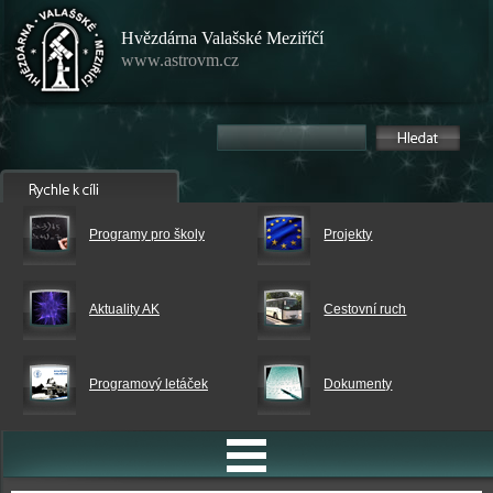
Hvězdárna Valašské Meziříčí
www.astrovm.cz
Programy pro školy
Projekty
Aktuality AK
Cestovní ruch
Programový letáček
Dokumenty