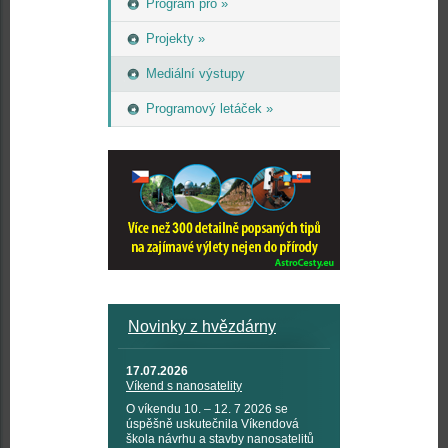
Program pro »
Projekty »
Mediální výstupy
Programový letáček »
Novinky z hvězdárny
17.07.2026
Víkend s nanosatelity
O víkendu 10. – 12. 7 2026 se
úspěšně uskutečnila Víkendová
škola návrhu a stavby nanosatelitů