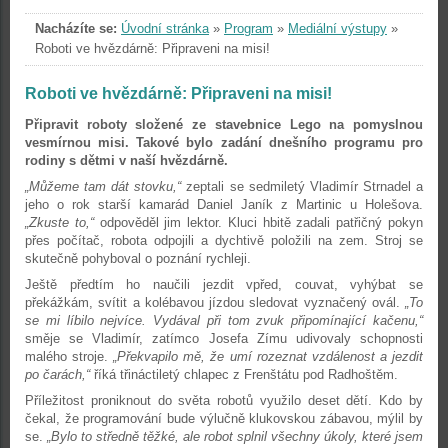
Nacházíte se:
Úvodní stránka
»
Program
»
Mediální výstupy
»
Roboti ve hvězdárně: Připraveni na misi!
Roboti ve hvězdárně: Připraveni na misi!
Připravit roboty složené ze stavebnice Lego na pomyslnou
vesmírnou misi. Takové bylo zadání dnešního programu pro
rodiny s dětmi v naší hvězdárně.
„Můžeme tam dát stovku,“
zeptali se sedmiletý Vladimír Strnadel a
jeho o rok starší kamarád Daniel Janík z Martinic u Holešova.
„Zkuste to,“
odpověděl jim lektor. Kluci hbitě zadali patřičný pokyn
přes počítač, robota odpojili a dychtivě položili na zem. Stroj se
skutečně pohyboval o poznání rychleji.
Ještě předtím ho naučili jezdit vpřed, couvat, vyhýbat se
překážkám, svítit a kolébavou jízdou sledovat vyznačený ovál.
„To
se mi líbilo nejvíce. Vydával při tom zvuk připomínající kačenu,“
směje se Vladimír, zatímco Josefa Zímu udivovaly schopnosti
malého stroje.
„Překvapilo mě, že umí rozeznat vzdálenost a jezdit
po čarách,“
říká třináctiletý chlapec z Frenštátu pod Radhoštěm.
Příležitost proniknout do světa robotů využilo deset dětí. Kdo by
čekal, že programování bude výlučně klukovskou zábavou, mýlil by
se.
„Bylo to středně těžké, ale robot splnil všechny úkoly, které jsem