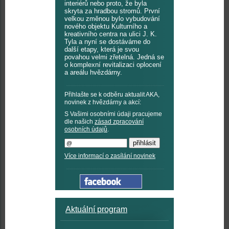
interiérů nebo proto, že byla
skryta za hradbou stromů. První
velkou změnou bylo vybudování
nového objektu Kulturního a
kreativního centra na ulici J. K.
Tyla a nyní se dostáváme do
další etapy, která je svou
povahou velmi zřetelná. Jedná se
o komplexní revitalizaci oplocení
a areálu hvězdárny.
Přihlašte se k odběru aktualit AKA,
novinek z hvězdárny a akcí:
S Vašimi osobními údaji pracujeme
dle našich
zásad zpracování
osobních údajů
.
Více informací o zasílání novinek
Aktuální program