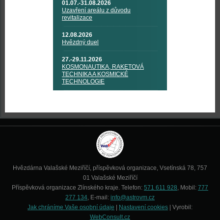
01.07.-31.08.2026
Uzavření areálu z důvodu
revitalizace
12.08.2026
Hvězdný duel
27.-29.11.2026
KOSMONAUTIKA, RAKETOVÁ
TECHNIKA A KOSMICKÉ
TECHNOLOGIE
Hvězdárna Valašské Meziříčí, příspěvková organizace, Vsetínská 78, 757
01 Valašské Meziříčí
Příspěvková organizace Zlínského kraje. Telefon:
571 611 928
, Mobil:
777
277 134
, E-mail:
info@astrovm.cz
Jak chráníme Vaše osobní údaje
|
Nastavení cookies
| Vyrobil:
WebConsult.cz