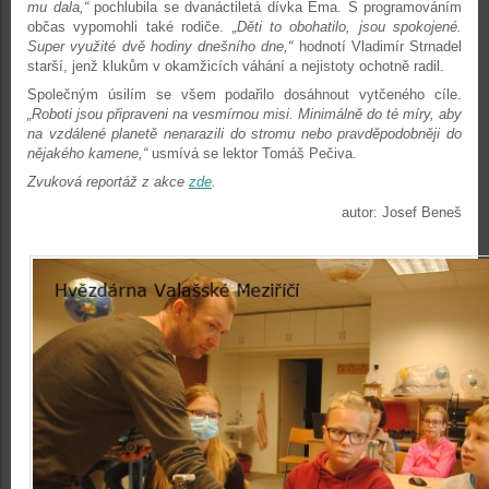
mu dala,“
pochlubila se dvanáctiletá dívka Ema. S programováním
občas vypomohli také rodiče.
„Děti to obohatilo, jsou spokojené.
Super využité dvě hodiny dnešního dne,“
hodnotí Vladimír Strnadel
starší, jenž klukům v okamžicích váhání a nejistoty ochotně radil.
Společným úsilím se všem podařilo dosáhnout vytčeného cíle.
„Roboti jsou připraveni na vesmírnou misi. Minimálně do té míry, aby
na vzdálené planetě nenarazili do stromu nebo pravděpodobněji do
nějakého kamene,“
usmívá se lektor Tomáš Pečiva.
Zvuková reportáž z akce
zde
.
autor: Josef Beneš