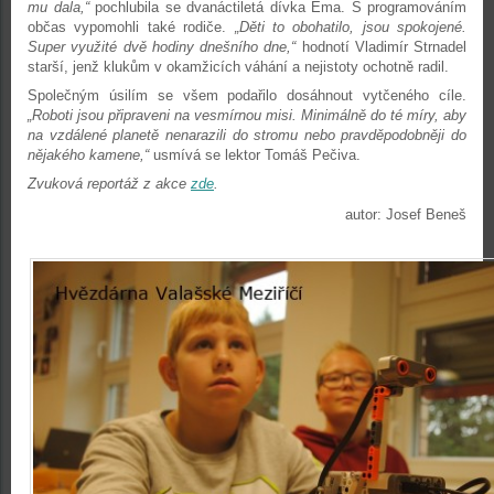
mu dala,“
pochlubila se dvanáctiletá dívka Ema. S programováním
občas vypomohli také rodiče.
„Děti to obohatilo, jsou spokojené.
Super využité dvě hodiny dnešního dne,“
hodnotí Vladimír Strnadel
starší, jenž klukům v okamžicích váhání a nejistoty ochotně radil.
Společným úsilím se všem podařilo dosáhnout vytčeného cíle.
„Roboti jsou připraveni na vesmírnou misi. Minimálně do té míry, aby
na vzdálené planetě nenarazili do stromu nebo pravděpodobněji do
nějakého kamene,“
usmívá se lektor Tomáš Pečiva.
Zvuková reportáž z akce
zde
.
autor: Josef Beneš