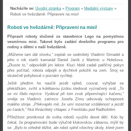
Nacházíte se:
Úvodní stránka
»
Program
»
Mediální výstupy
»
Roboti ve hvězdárně: Připraveni na misi!
Roboti ve hvězdárně: Připraveni na misi!
Připravit roboty složené ze stavebnice Lego na pomyslnou
vesmírnou misi. Takové bylo zadání dnešního programu pro
rodiny s dětmi v naší hvězdárně.
„Můžeme tam dát stovku,“
zeptali se sedmiletý Vladimír Strnadel a
jeho o rok starší kamarád Daniel Janík z Martinic u Holešova.
„Zkuste to,“
odpověděl jim lektor. Kluci hbitě zadali patřičný pokyn
přes počítač, robota odpojili a dychtivě položili na zem. Stroj se
skutečně pohyboval o poznání rychleji.
Ještě předtím ho naučili jezdit vpřed, couvat, vyhýbat se
překážkám, svítit a kolébavou jízdou sledovat vyznačený ovál.
„To
se mi líbilo nejvíce. Vydával při tom zvuk připomínající kačenu,“
směje se Vladimír, zatímco Josefa Zímu udivovaly schopnosti
malého stroje.
„Překvapilo mě, že umí rozeznat vzdálenost a jezdit
po čarách,“
říká třináctiletý chlapec z Frenštátu pod Radhoštěm.
Příležitost proniknout do světa robotů využilo deset dětí. Kdo by
čekal, že programování bude výlučně klukovskou zábavou, mýlil by
se.
„Bylo to středně těžké, ale robot splnil všechny úkoly, které jsem