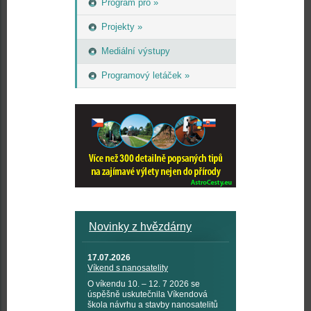
Program pro »
Projekty »
Mediální výstupy
Programový letáček »
Novinky z hvězdárny
17.07.2026
Víkend s nanosatelity
O víkendu 10. – 12. 7 2026 se
úspěšně uskutečnila Víkendová
škola návrhu a stavby nanosatelitů