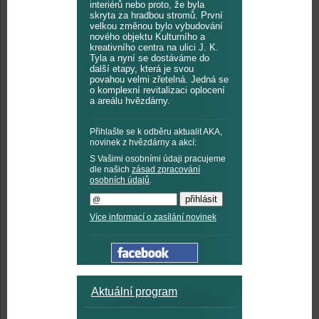
interiérů nebo proto, že byla
skryta za hradbou stromů. První
velkou změnou bylo vybudování
nového objektu Kulturního a
kreativního centra na ulici J. K.
Tyla a nyní se dostáváme do
další etapy, která je svou
povahou velmi zřetelná. Jedná se
o komplexní revitalizaci oplocení
a areálu hvězdárny.
Přihlašte se k odběru aktualit AKA,
novinek z hvězdárny a akcí:
S Vašimi osobními údaji pracujeme
dle našich
zásad zpracování
osobních údajů
.
Více informací o zasílání novinek
Aktuální program