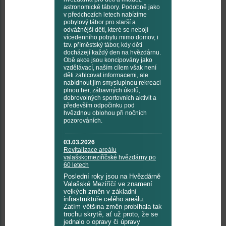
astronomické tábory. Podobně jako
v předchozích letech nabízíme
pobytový tábor pro starší a
odvážnější děti, které se nebojí
vícedenního pobytu mimo domov, i
tzv. příměstský tábor, kdy děti
docházejí každý den na hvězdárnu.
Obě akce jsou koncipovány jako
vzdělávací, naším cílem však není
děti zahlcovat informacemi, ale
nabídnout jim smysluplnou rekreaci
plnou her, zábavných úkolů,
dobrovolných sportovních aktivit a
především odpočinku pod
hvězdnou oblohou při nočních
pozorováních.
03.03.2026
Revitalizace areálu
valašskomeziříčské hvězdárny po
60 letech
Poslední roky jsou na Hvězdárně
Valašské Meziříčí ve znamení
velkých změn v základní
infrastruktuře celého areálu.
Zatím většina změn probíhala tak
trochu skrytě, ať už proto, že se
jednalo o opravy či úpravy