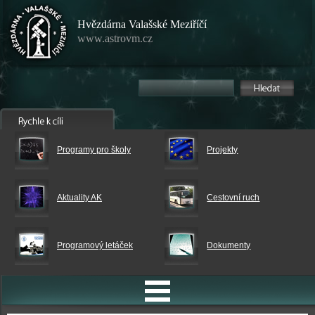
Hvězdárna Valašské Meziříčí
www.astrovm.cz
Programy pro školy
Projekty
Aktuality AK
Cestovní ruch
Programový letáček
Dokumenty