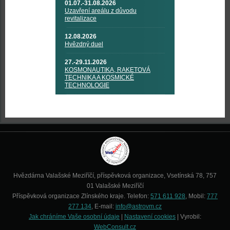
01.07.-31.08.2026
Uzavření areálu z důvodu
revitalizace
12.08.2026
Hvězdný duel
27.-29.11.2026
KOSMONAUTIKA, RAKETOVÁ
TECHNIKA A KOSMICKÉ
TECHNOLOGIE
Hvězdárna Valašské Meziříčí, příspěvková organizace, Vsetínská 78, 757
01 Valašské Meziříčí
Příspěvková organizace Zlínského kraje. Telefon:
571 611 928
, Mobil:
777
277 134
, E-mail:
info@astrovm.cz
Jak chráníme Vaše osobní údaje
|
Nastavení cookies
| Vyrobil:
WebConsult.cz