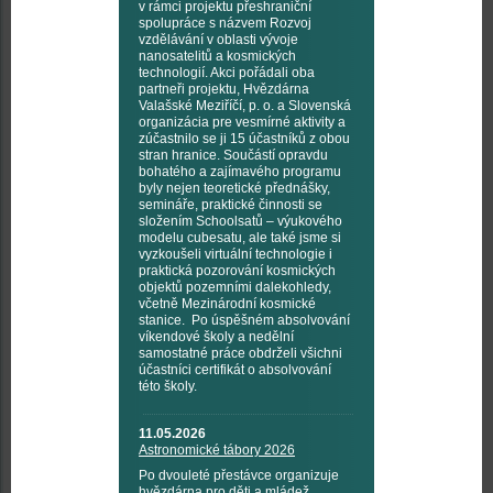
v rámci projektu přeshraniční
spolupráce s názvem Rozvoj
vzdělávání v oblasti vývoje
nanosatelitů a kosmických
technologií. Akci pořádali oba
partneři projektu, Hvězdárna
Valašské Meziříčí, p. o. a Slovenská
organizácia pre vesmírné aktivity a
zúčastnilo se ji 15 účastníků z obou
stran hranice. Součástí opravdu
bohatého a zajímavého programu
byly nejen teoretické přednášky,
semináře, praktické činnosti se
složením Schoolsatů – výukového
modelu cubesatu, ale také jsme si
vyzkoušeli virtuální technologie i
praktická pozorování kosmických
objektů pozemními dalekohledy,
včetně Mezinárodní kosmické
stanice. Po úspěšném absolvování
víkendové školy a nedělní
samostatné práce obdrželi všichni
účastníci certifikát o absolvování
této školy.
11.05.2026
Astronomické tábory 2026
Po dvouleté přestávce organizuje
hvězdárna pro děti a mládež