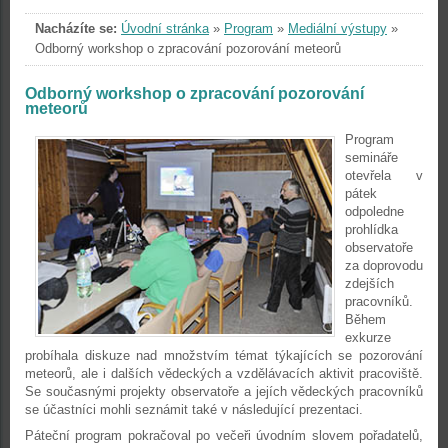
Nacházíte se:
Úvodní stránka
»
Program
»
Mediální výstupy
»
Odborný workshop o zpracování pozorování meteorů
Odborný workshop o zpracování pozorování
meteorů
Program
semináře
otevřela v
pátek
odpoledne
prohlídka
observatoře
za doprovodu
zdejších
pracovníků.
Během
exkurze
probíhala diskuze nad množstvím témat týkajících se pozorování
meteorů, ale i dalších vědeckých a vzdělávacích aktivit pracoviště.
Se současnými projekty observatoře a jejích vědeckých pracovníků
se účastníci mohli seznámit také v následující prezentaci.
Páteční program pokračoval po večeři úvodním slovem pořadatelů,