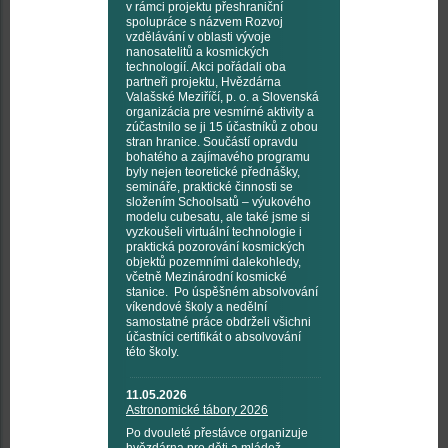
v rámci projektu přeshraniční
spolupráce s názvem Rozvoj
vzdělávání v oblasti vývoje
nanosatelitů a kosmických
technologií. Akci pořádali oba
partneři projektu, Hvězdárna
Valašské Meziříčí, p. o. a Slovenská
organizácia pre vesmírné aktivity a
zúčastnilo se ji 15 účastníků z obou
stran hranice. Součástí opravdu
bohatého a zajímavého programu
byly nejen teoretické přednášky,
semináře, praktické činnosti se
složením Schoolsatů – výukového
modelu cubesatu, ale také jsme si
vyzkoušeli virtuální technologie i
praktická pozorování kosmických
objektů pozemními dalekohledy,
včetně Mezinárodní kosmické
stanice. Po úspěšném absolvování
víkendové školy a nedělní
samostatné práce obdrželi všichni
účastníci certifikát o absolvování
této školy.
11.05.2026
Astronomické tábory 2026
Po dvouleté přestávce organizuje