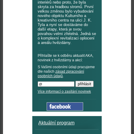
interiérů nebo proto, že byla
skryta za hradbou stromů. První
velkou změnou bylo vybudování
nového objektu Kulturního a
kreativního centra na ulici J. K.
Tyla a nyní se dostáváme do
další etapy, která je svou
povahou velmi zřetelná. Jedná se
o komplexní revitalizaci oplocení
a areálu hvězdárny.
Přihlašte se k odběru aktualit AKA,
novinek z hvězdárny a akcí:
S Vašimi osobními údaji pracujeme
dle našich
zásad zpracování
osobních údajů
.
Více informací o zasílání novinek
Aktuální program