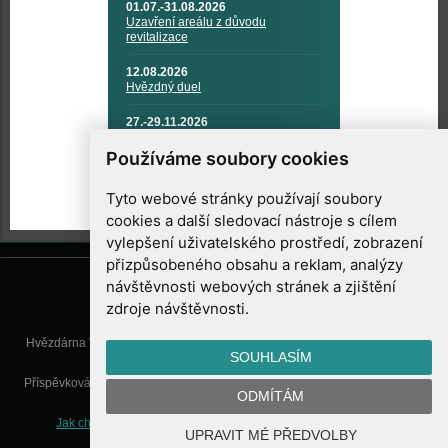
01.07.-31.08.2026
Uzavření areálu z důvodu
revitalizace
12.08.2026
Hvězdný duel
27.-29.11.2026
KOSMONAUTIKA, RAKETOVÁ
TECHNIKA A KOSMICKÉ
Používáme soubory cookies
TECHNOLOGIE
Tyto webové stránky používají soubory
cookies a další sledovací nástroje s cílem
vylepšení uživatelského prostředí, zobrazení
přizpůsobeného obsahu a reklam, analýzy
návštěvnosti webových stránek a zjištění
zdroje návštěvnosti.
Hvězdárna Valašské Meziříčí, příspěvková organizace, Vsetínská 78, 757
SOUHLASÍM
01 Valašské Meziříčí
Příspěvková organizace Zlínského kraje. Telefon:
571 611 928
, Mobil:
777
ODMÍTÁM
277 134
, E-mail:
info@astrovm.cz
Jak chráníme Vaše osobní údaje
|
Nastavení cookies
| Vyrobil:
UPRAVIT MÉ PŘEDVOLBY
WebConsult.cz