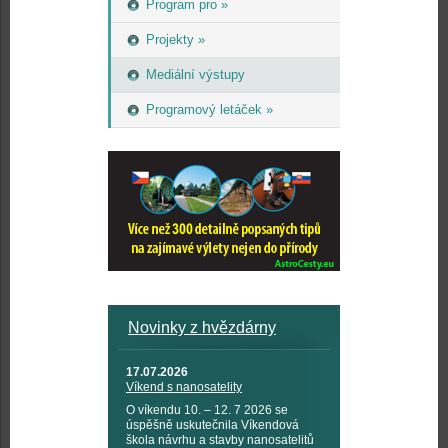
Program pro »
Projekty »
Mediální výstupy
Programový letáček »
Novinky z hvězdárny
17.07.2026
Víkend s nanosatelity
O víkendu 10. – 12. 7 2026 se
úspěšně uskutečnila Víkendová
škola návrhu a stavby nanosatelitů