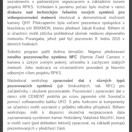
seznámením s partnerskými organizacemi a základními tezemi
projektu RPKS. Vzhledem k jasnému počasí bylo možné v rámci
diskuze nad technickým řešením nových systémů pro
videopozorování meteorů
otestovat a demonstrovat možnosti
kamery QHY. Překvapením byla večerní prezentace spolupráce s
brazilskou sítí BRAMON, kterou přednesl Jakub Koukal. Během ní
si účastníci mohli zblízka prohlédnout úlomek nedávno objeveného
meteoritu Porangaba, jehož pád byl pozorován 9. ledna 2015 v
denních hodinách.
Sobotní program patřil dvěma tématům. Nejprve představení
nového pozorovacího systému NFC
(
Narrow Field Camera
=
kamera s úzkým zorným polem), určeného k zachycení slabých
meteorů. Jeho realizace ve vícestaničním provedení je hlavním
odborným cílem projektu RPKS.
Následoval workshop
zpracování dat z různých typů
pozorovacích systémů
(jak širokoúhlých, tak NFC) pro
začátečníky i zkušené pozorovatele. Pozorování i zpracování dat v
rámci sítě CEMENT probíhá po vzoru japonské sítě SonotaCo
pomocí softwarového balíku UFO. S jeho funkcemi ai komponenty
se účastníci mohli seznámit v průběhu několika příspěvků. Během
workshopu měli k dispozici skutečná nezpracovaná data
zaznamenaná systémem kamer Hvězdárny Valašské Meziříčí, která
si mohli sami (pod dohledem lektorů) zpracovat, na základě postupů
prezentovaných v předchozí části.