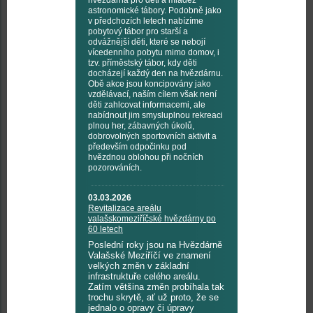
hvězdárna pro děti a mládež
astronomické tábory. Podobně jako
v předchozích letech nabízíme
pobytový tábor pro starší a
odvážnější děti, které se nebojí
vícedenního pobytu mimo domov, i
tzv. příměstský tábor, kdy děti
docházejí každý den na hvězdárnu.
Obě akce jsou koncipovány jako
vzdělávací, naším cílem však není
děti zahlcovat informacemi, ale
nabídnout jim smysluplnou rekreaci
plnou her, zábavných úkolů,
dobrovolných sportovních aktivit a
především odpočinku pod
hvězdnou oblohou při nočních
pozorováních.
03.03.2026
Revitalizace areálu
valašskomeziříčské hvězdárny po
60 letech
Poslední roky jsou na Hvězdárně
Valašské Meziříčí ve znamení
velkých změn v základní
infrastruktuře celého areálu.
Zatím většina změn probíhala tak
trochu skrytě, ať už proto, že se
jednalo o opravy či úpravy