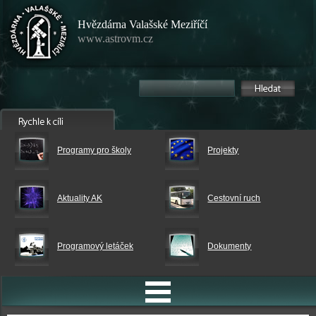
Hvězdárna Valašské Meziříčí
www.astrovm.cz
Programy pro školy
Projekty
Aktuality AK
Cestovní ruch
Programový letáček
Dokumenty