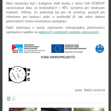
Mezi účastníky byli i kolegové, kteří budou v rámci sítě CEMENT
zpracovávat data ze širokoúhlých i NFC systémů pro sledování
meteorů. Věříme, že workshop byl pro ně užitečný, poskytl jim
informace pro budoucí práci a prohloubil již tak velmi dobrou
přeshraniční česko-slovenskou spolupráci.
Další informace o tomto zajímavém mikroprojektu přeshraniční
spolupráce najdete na
webových stránkách projektu věnovaných
.
autor: Naďa Lenžová
1
2