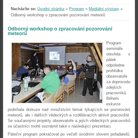
Nacházíte se:
Úvodní stránka
»
Program
»
Mediální výstupy
»
Odborný workshop o zpracování pozorování meteorů
Odborný workshop o zpracování pozorování
meteorů
Program
semináře
otevřela v
pátek
odpoledne
prohlídka
observatoře
za doprovodu
zdejších
pracovníků.
Během
exkurze
probíhala diskuze nad množstvím témat týkajících se pozorování
meteorů, ale i dalších vědeckých a vzdělávacích aktivit pracoviště.
Se současnými projekty observatoře a jejích vědeckých pracovníků
se účastníci mohli seznámit také v následující prezentaci.
Páteční program pokračoval po večeři úvodním slovem pořadatelů,