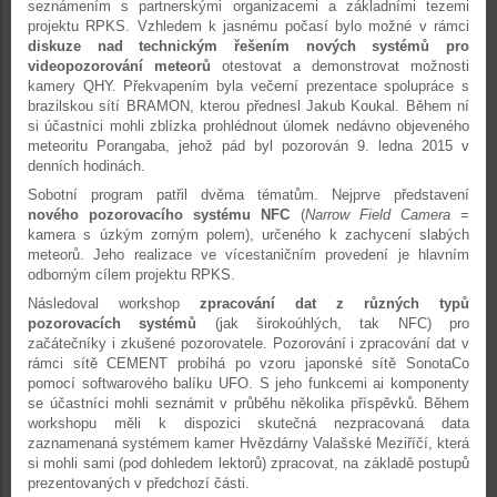
seznámením s partnerskými organizacemi a základními tezemi
projektu RPKS. Vzhledem k jasnému počasí bylo možné v rámci
diskuze nad technickým řešením nových systémů pro
videopozorování meteorů
otestovat a demonstrovat možnosti
kamery QHY. Překvapením byla večerní prezentace spolupráce s
brazilskou sítí BRAMON, kterou přednesl Jakub Koukal. Během ní
si účastníci mohli zblízka prohlédnout úlomek nedávno objeveného
meteoritu Porangaba, jehož pád byl pozorován 9. ledna 2015 v
denních hodinách.
Sobotní program patřil dvěma tématům. Nejprve představení
nového pozorovacího systému NFC
(
Narrow Field Camera
=
kamera s úzkým zorným polem), určeného k zachycení slabých
meteorů. Jeho realizace ve vícestaničním provedení je hlavním
odborným cílem projektu RPKS.
Následoval workshop
zpracování dat z různých typů
pozorovacích systémů
(jak širokoúhlých, tak NFC) pro
začátečníky i zkušené pozorovatele. Pozorování i zpracování dat v
rámci sítě CEMENT probíhá po vzoru japonské sítě SonotaCo
pomocí softwarového balíku UFO. S jeho funkcemi ai komponenty
se účastníci mohli seznámit v průběhu několika příspěvků. Během
workshopu měli k dispozici skutečná nezpracovaná data
zaznamenaná systémem kamer Hvězdárny Valašské Meziříčí, která
si mohli sami (pod dohledem lektorů) zpracovat, na základě postupů
prezentovaných v předchozí části.