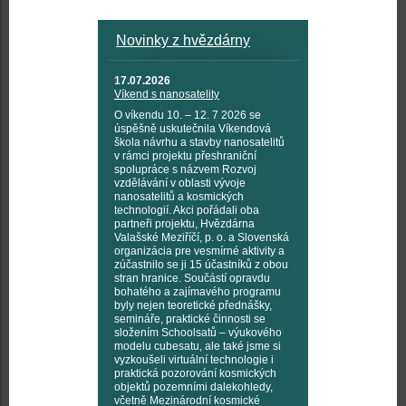
Novinky z hvězdárny
17.07.2026
Víkend s nanosatelity
O víkendu 10. – 12. 7 2026 se
úspěšně uskutečnila Víkendová
škola návrhu a stavby nanosatelitů
v rámci projektu přeshraniční
spolupráce s názvem Rozvoj
vzdělávání v oblasti vývoje
nanosatelitů a kosmických
technologií. Akci pořádali oba
partneři projektu, Hvězdárna
Valašské Meziříčí, p. o. a Slovenská
organizácia pre vesmírné aktivity a
zúčastnilo se ji 15 účastníků z obou
stran hranice. Součástí opravdu
bohatého a zajímavého programu
byly nejen teoretické přednášky,
semináře, praktické činnosti se
složením Schoolsatů – výukového
modelu cubesatu, ale také jsme si
vyzkoušeli virtuální technologie i
praktická pozorování kosmických
objektů pozemními dalekohledy,
včetně Mezinárodní kosmické