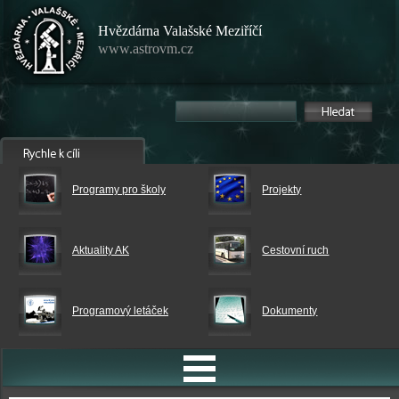
Hvězdárna Valašské Meziříčí
www.astrovm.cz
Programy pro školy
Projekty
Aktuality AK
Cestovní ruch
Programový letáček
Dokumenty