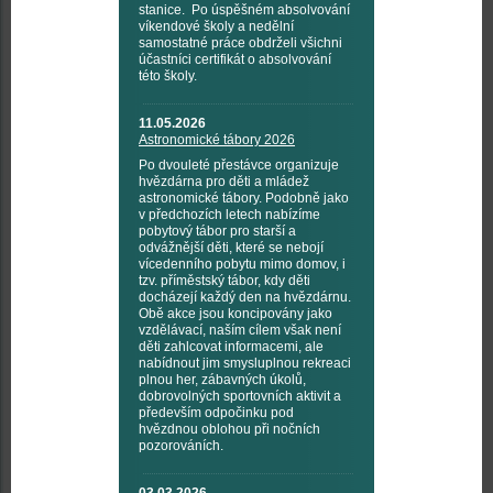
stanice. Po úspěšném absolvování
víkendové školy a nedělní
samostatné práce obdrželi všichni
účastníci certifikát o absolvování
této školy.
11.05.2026
Astronomické tábory 2026
Po dvouleté přestávce organizuje
hvězdárna pro děti a mládež
astronomické tábory. Podobně jako
v předchozích letech nabízíme
pobytový tábor pro starší a
odvážnější děti, které se nebojí
vícedenního pobytu mimo domov, i
tzv. příměstský tábor, kdy děti
docházejí každý den na hvězdárnu.
Obě akce jsou koncipovány jako
vzdělávací, naším cílem však není
děti zahlcovat informacemi, ale
nabídnout jim smysluplnou rekreaci
plnou her, zábavných úkolů,
dobrovolných sportovních aktivit a
především odpočinku pod
hvězdnou oblohou při nočních
pozorováních.