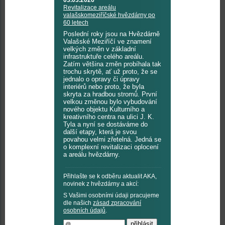
03.03.2026
Revitalizace areálu
valašskomeziříčské hvězdárny po
60 letech
Poslední roky jsou na Hvězdárně
Valašské Meziříčí ve znamení
velkých změn v základní
infrastruktuře celého areálu.
Zatím většina změn probíhala tak
trochu skrytě, ať už proto, že se
jednalo o opravy či úpravy
interiérů nebo proto, že byla
skryta za hradbou stromů. První
velkou změnou bylo vybudování
nového objektu Kulturního a
kreativního centra na ulici J. K.
Tyla a nyní se dostáváme do
další etapy, která je svou
povahou velmi zřetelná. Jedná se
o komplexní revitalizaci oplocení
a areálu hvězdárny.
Přihlašte se k odběru aktualit AKA,
novinek z hvězdárny a akcí:
S Vašimi osobními údaji pracujeme
dle našich
zásad zpracování
osobních údajů
.