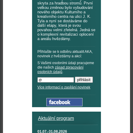
skryta za hradbou stromů. První
velkou změnou bylo vybudování
nového objektu Kulturního a
kreativního centra na ulici J. K.
Tyla a nyní se dostáváme do
další etapy, která je svou
povahou velmi zřetelná. Jedná se
o komplexní revitalizaci oplocení
a areálu hvězdárny.
Přihlašte se k odběru aktualit AKA,
novinek z hvězdárny a akcí:
S Vašimi osobními údaji pracujeme
dle našich
zásad zpracování
osobních údajů
.
Více informací o zasílání novinek
Aktuální program
01.07.-31.08.2026