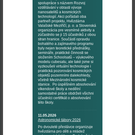
spolupráce s názvem Rozvoj
vzdělávání v oblasti vývoje
nanosatelitů a kosmických
technologií. Akci pořádali oba
partneři projektu, Hvězdárna
Valašské Meziříčí, p. o. a Slovenská
organizácia pre vesmírné aktivity a
zúčastnilo se ji 15 účastníků z obou
stran hranice. Součástí opravdu
bohatého a zajímavého programu
byly nejen teoretické přednášky,
semináře, praktické činnosti se
složením Schoolsatů – výukového
modelu cubesatu, ale také jsme si
vyzkoušeli virtuální technologie i
praktická pozorování kosmických
objektů pozemními dalekohledy,
včetně Mezinárodní kosmické
stanice. Po úspěšném absolvování
víkendové školy a nedělní
samostatné práce obdrželi všichni
účastníci certifikát o absolvování
této školy.
11.05.2026
Astronomické tábory 2026
Po dvouleté přestávce organizuje
hvězdárna pro děti a mládež