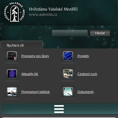
Hvězdárna Valašské Meziříčí
www.astrovm.cz
Programy pro školy
Projekty
Aktuality AK
Cestovní ruch
Programový letáček
Dokumenty