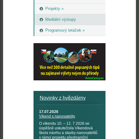
Projekty »
Mediální výstupy
Programový letáček »
Novinky z hvězdárny
17.07.2026
Víkend s nanosatelity
O víkendu 10. – 12. 7 2026 se
úspěšně uskutečnila Víkendová
škola návrhu a stavby nanosatelitů
v rámci projektu přeshraniční