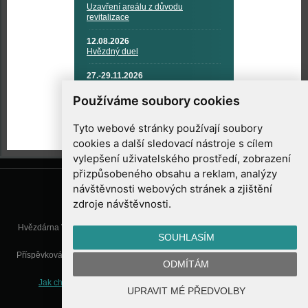
Uzavření areálu z důvodu
revitalizace
12.08.2026
Hvězdný duel
27.-29.11.2026
KOSMONAUTIKA, RAKETOVÁ
TECHNIKA A KOSMICKÉ
Používáme soubory cookies
TECHNOLOGIE
Tyto webové stránky používají soubory
cookies a další sledovací nástroje s cílem
vylepšení uživatelského prostředí, zobrazení
přizpůsobeného obsahu a reklam, analýzy
návštěvnosti webových stránek a zjištění
zdroje návštěvnosti.
Hvězdárna Valašské Meziříčí, příspěvková organizace, Vsetínská 78, 757
SOUHLASÍM
01 Valašské Meziříčí
Příspěvková organizace Zlínského kraje. Telefon:
571 611 928
, Mobil:
777
ODMÍTÁM
277 134
, E-mail:
info@astrovm.cz
Jak chráníme Vaše osobní údaje
|
Nastavení cookies
| Vyrobil:
UPRAVIT MÉ PŘEDVOLBY
WebConsult.cz