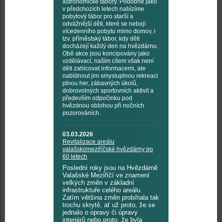
astronomické tábory. Podobně jako
v předchozích letech nabízíme
pobytový tábor pro starší a
odvážnější děti, které se nebojí
vícedenního pobytu mimo domov, i
tzv. příměstský tábor, kdy děti
docházejí každý den na hvězdárnu.
Obě akce jsou koncipovány jako
vzdělávací, naším cílem však není
děti zahlcovat informacemi, ale
nabídnout jim smysluplnou rekreaci
plnou her, zábavných úkolů,
dobrovolných sportovních aktivit a
především odpočinku pod
hvězdnou oblohou při nočních
pozorováních.
03.03.2026
Revitalizace areálu
valašskomeziříčské hvězdárny po
60 letech
Poslední roky jsou na Hvězdárně
Valašské Meziříčí ve znamení
velkých změn v základní
infrastruktuře celého areálu.
Zatím většina změn probíhala tak
trochu skrytě, ať už proto, že se
jednalo o opravy či úpravy
interiérů nebo proto, že byla