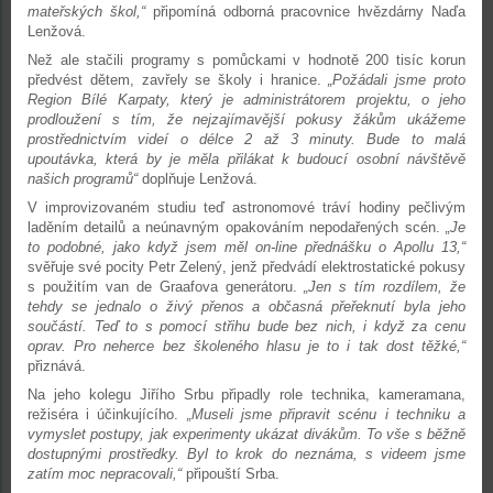
mateřských škol,“
připomíná odborná pracovnice hvězdárny Naďa
Lenžová.
Než ale stačili programy s pomůckami v hodnotě 200 tisíc korun
předvést dětem, zavřely se školy i hranice.
„Požádali jsme proto
Region Bílé Karpaty, který je administrátorem projektu, o jeho
prodloužení s tím, že nejzajímavější pokusy žákům ukážeme
prostřednictvím videí o délce 2 až 3 minuty. Bude to malá
upoutávka, která by je měla přilákat k budoucí osobní návštěvě
našich programů“
doplňuje Lenžová.
V improvizovaném studiu teď astronomové tráví hodiny pečlivým
laděním detailů a neúnavným opakováním nepodařených scén.
„Je
to podobné, jako když jsem měl on-line přednášku o Apollu 13,“
svěřuje své pocity Petr Zelený, jenž předvádí elektrostatické pokusy
s použitím van de Graafova generátoru.
„Jen s tím rozdílem, že
tehdy se jednalo o živý přenos a občasná přeřeknutí byla jeho
součástí. Teď to s pomocí střihu bude bez nich, i když za cenu
oprav. Pro neherce bez školeného hlasu je to i tak dost těžké,“
přiznává.
Na jeho kolegu Jiřího Srbu připadly role technika, kameramana,
režiséra i účinkujícího.
„Museli jsme připravit scénu i techniku a
vymyslet postupy, jak experimenty ukázat divákům. To vše s běžně
dostupnými prostředky. Byl to krok do neznáma, s videem jsme
zatím moc nepracovali,“
připouští Srba.