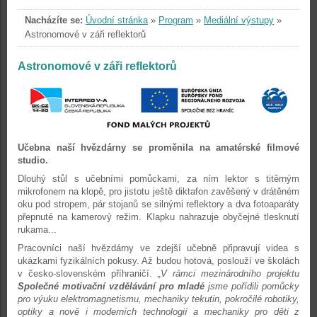
Nacházíte se:
Úvodní stránka
»
Program
»
Mediální výstupy
»
Astronomové v záři reflektorů
Astronomové v záři reflektorů
Učebna naší hvězdárny se proměnila na amatérské filmové
studio.
Dlouhý stůl s učebními pomůckami, za ním lektor s titěrným
mikrofonem na klopě, pro jistotu ještě diktafon zavěšený v drátěném
oku pod stropem, pár stojanů se silnými reflektory a dva fotoaparáty
přepnuté na kamerový režim. Klapku nahrazuje obyčejné tlesknutí
rukama...
Pracovníci naší hvězdárny ve zdejší učebně připravují videa s
ukázkami fyzikálních pokusy. Až budou hotová, poslouží ve školách
v česko-slovenském příhraničí.
„V rámci mezinárodního projektu
Společné motivační vzdělávání pro mladé
jsme pořídili pomůcky
pro výuku elektromagnetismu, mechaniky tekutin, pokročilé robotiky,
optiky a nově i moderních technologií a mechaniky pro děti z