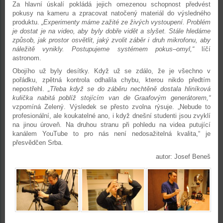
Za hlavní úskalí pokládá jejich omezenou schopnost předvést
pokusy na kameru a zpracovat natočený materiál do výsledného
produktu.
„Experimenty máme zažité ze živých vystoupení. Problém
je dostat je na video, aby byly dobře vidět a slyšet. Stále hledáme
způsob, jak prostor osvětlit, jaký zvolit záběr i druh mikrofonu, aby
náležitě vynikly. Postupujeme systémem pokus–omyl,“
líčí
astronom.
Obojího už byly desítky. Když už se zdálo, že je všechno v
pořádku, zpětná kontrola odhalila chybu, kterou nikdo předtím
nepostřehl.
„Třeba když se do záběru nechtěně dostala hliníková
kulička nabitá poblíž stojícím van de Graafovým generátorem,“
vzpomíná Zelený. Výsledek se přesto zvolna rýsuje. „Nebude to
profesionální, ale koukatelné ano, i když dnešní studenti jsou zvyklí
na jinou úroveň. Na druhou stranu při pohledu na videa putující
kanálem YouTube to pro nás není nedosažitelná kvalita,“ je
přesvědčen Srba.
autor: Josef Beneš