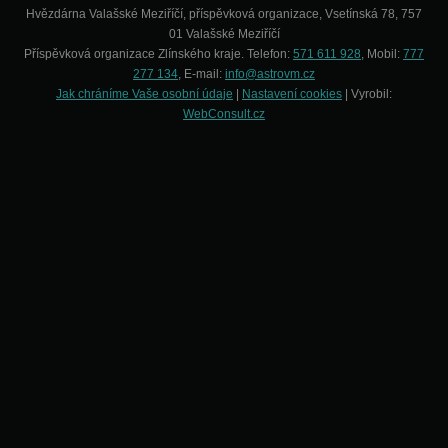
Hvězdárna Valašské Meziříčí, příspěvková organizace, Vsetínská 78, 757
01 Valašské Meziříčí
Příspěvková organizace Zlínského kraje. Telefon:
571 611 928
, Mobil:
777
277 134
, E-mail:
info@astrovm.cz
Jak chráníme Vaše osobní údaje
|
Nastavení cookies
| Vyrobil:
WebConsult.cz