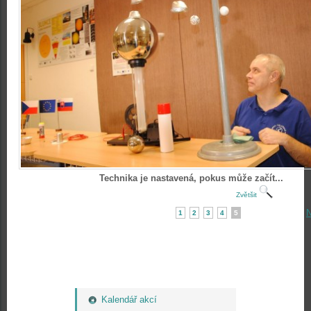
Technika je nastavená, pokus může začít...
Zvětšit
N
1
2
3
4
5
Kalendář akcí