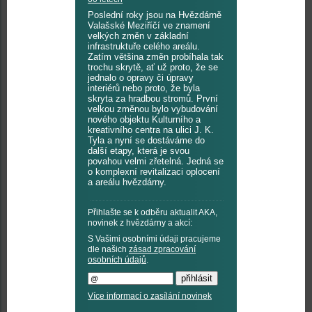
Poslední roky jsou na Hvězdárně
Valašské Meziříčí ve znamení
velkých změn v základní
infrastruktuře celého areálu.
Zatím většina změn probíhala tak
trochu skrytě, ať už proto, že se
jednalo o opravy či úpravy
interiérů nebo proto, že byla
skryta za hradbou stromů. První
velkou změnou bylo vybudování
nového objektu Kulturního a
kreativního centra na ulici J. K.
Tyla a nyní se dostáváme do
další etapy, která je svou
povahou velmi zřetelná. Jedná se
o komplexní revitalizaci oplocení
a areálu hvězdárny.
Přihlašte se k odběru aktualit AKA,
novinek z hvězdárny a akcí:
S Vašimi osobními údaji pracujeme
dle našich
zásad zpracování
osobních údajů
.
Více informací o zasílání novinek