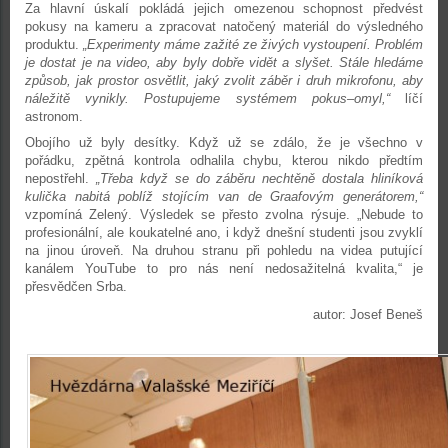
Za hlavní úskalí pokládá jejich omezenou schopnost předvést
pokusy na kameru a zpracovat natočený materiál do výsledného
produktu.
„Experimenty máme zažité ze živých vystoupení. Problém
je dostat je na video, aby byly dobře vidět a slyšet. Stále hledáme
způsob, jak prostor osvětlit, jaký zvolit záběr i druh mikrofonu, aby
náležitě vynikly. Postupujeme systémem pokus–omyl,“
líčí
astronom.
Obojího už byly desítky. Když už se zdálo, že je všechno v
pořádku, zpětná kontrola odhalila chybu, kterou nikdo předtím
nepostřehl.
„Třeba když se do záběru nechtěně dostala hliníková
kulička nabitá poblíž stojícím van de Graafovým generátorem,“
vzpomíná Zelený. Výsledek se přesto zvolna rýsuje. „Nebude to
profesionální, ale koukatelné ano, i když dnešní studenti jsou zvyklí
na jinou úroveň. Na druhou stranu při pohledu na videa putující
kanálem YouTube to pro nás není nedosažitelná kvalita,“ je
přesvědčen Srba.
autor: Josef Beneš