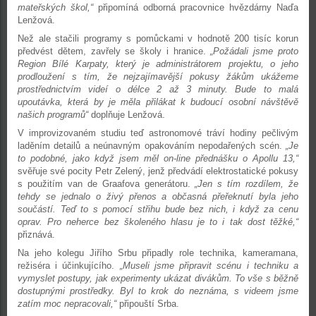
mateřských škol,“
připomíná odborná pracovnice hvězdárny Naďa
Lenžová.
Než ale stačili programy s pomůckami v hodnotě 200 tisíc korun
předvést dětem, zavřely se školy i hranice.
„Požádali jsme proto
Region Bílé Karpaty, který je administrátorem projektu, o jeho
prodloužení s tím, že nejzajímavější pokusy žákům ukážeme
prostřednictvím videí o délce 2 až 3 minuty. Bude to malá
upoutávka, která by je měla přilákat k budoucí osobní návštěvě
našich programů“
doplňuje Lenžová.
V improvizovaném studiu teď astronomové tráví hodiny pečlivým
laděním detailů a neúnavným opakováním nepodařených scén.
„Je
to podobné, jako když jsem měl on-line přednášku o Apollu 13,“
svěřuje své pocity Petr Zelený, jenž předvádí elektrostatické pokusy
s použitím van de Graafova generátoru.
„Jen s tím rozdílem, že
tehdy se jednalo o živý přenos a občasná přeřeknutí byla jeho
součástí. Teď to s pomocí střihu bude bez nich, i když za cenu
oprav. Pro neherce bez školeného hlasu je to i tak dost těžké,“
přiznává.
Na jeho kolegu Jiřího Srbu připadly role technika, kameramana,
režiséra i účinkujícího.
„Museli jsme připravit scénu i techniku a
vymyslet postupy, jak experimenty ukázat divákům. To vše s běžně
dostupnými prostředky. Byl to krok do neznáma, s videem jsme
zatím moc nepracovali,“
připouští Srba.