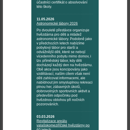
účastníci certifikát o absolvování
této školy.
11.05.2026
Astronomické tábory 2026
Po dvouleté přestávce organizuje
hvězdárna pro děti a mládež
astronomické tábory. Podobně jako
v předchozích letech nabízíme
pobytový tábor pro starší a
odvážnější děti, které se nebojí
vícedenního pobytu mimo domov, i
tzv. příměstský tábor, kdy děti
docházejí každý den na hvězdárnu.
Obě akce jsou koncipovány jako
vzdělávací, naším cílem však není
děti zahlcovat informacemi, ale
nabídnout jim smysluplnou rekreaci
plnou her, zábavných úkolů,
dobrovolných sportovních aktivit a
především odpočinku pod
hvězdnou oblohou při nočních
pozorováních.
03.03.2026
Revitalizace areálu
valašskomeziříčské hvězdárny po
60 letech