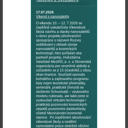
17.07.2026
Víkend s nanosatelity
O víkendu 10. – 12. 7 2026 se
úspěšně uskutečnila Víkendová
škola návrhu a stavby nanosatelitů
v rámci projektu přeshraniční
spolupráce s názvem Rozvoj
vzdělávání v oblasti vývoje
nanosatelitů a kosmických
technologií. Akci pořádali oba
partneři projektu, Hvězdárna
Valašské Meziříčí, p. o. a Slovenská
organizácia pre vesmírné aktivity a
zúčastnilo se ji 15 účastníků z obou
stran hranice. Součástí opravdu
bohatého a zajímavého programu
byly nejen teoretické přednášky,
semináře, praktické činnosti se
složením Schoolsatů – výukového
modelu cubesatu, ale také jsme si
vyzkoušeli virtuální technologie i
praktická pozorování kosmických
objektů pozemními dalekohledy,
včetně Mezinárodní kosmické
stanice. Po úspěšném absolvování
víkendové školy a nedělní
samostatné práce obdrželi všichni