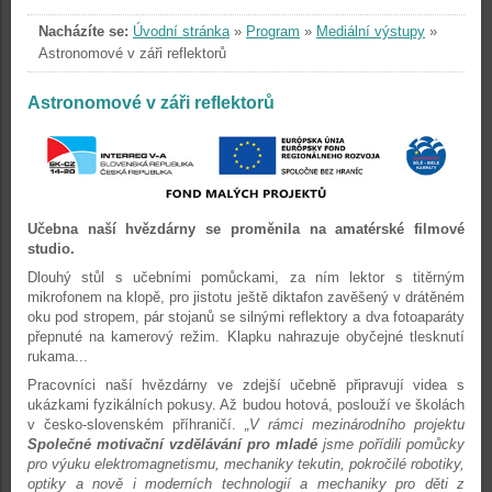
Nacházíte se:
Úvodní stránka
»
Program
»
Mediální výstupy
»
Astronomové v záři reflektorů
Astronomové v záři reflektorů
Učebna naší hvězdárny se proměnila na amatérské filmové
studio.
Dlouhý stůl s učebními pomůckami, za ním lektor s titěrným
mikrofonem na klopě, pro jistotu ještě diktafon zavěšený v drátěném
oku pod stropem, pár stojanů se silnými reflektory a dva fotoaparáty
přepnuté na kamerový režim. Klapku nahrazuje obyčejné tlesknutí
rukama...
Pracovníci naší hvězdárny ve zdejší učebně připravují videa s
ukázkami fyzikálních pokusy. Až budou hotová, poslouží ve školách
v česko-slovenském příhraničí.
„V rámci mezinárodního projektu
Společné motivační vzdělávání pro mladé
jsme pořídili pomůcky
pro výuku elektromagnetismu, mechaniky tekutin, pokročilé robotiky,
optiky a nově i moderních technologií a mechaniky pro děti z