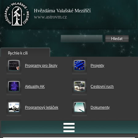
Hvězdárna Valašské Meziříčí
www.astrovm.cz
Programy pro školy
Projekty
Aktuality AK
Cestovní ruch
Programový letáček
Dokumenty