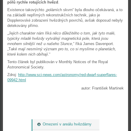
pólů rychle rotujících hvězd
.
Existence takovýchto „polárních skvrn“ byla dlouho očekávaná, a to
na základě nepřímých rekonstrukčních technik, jako je
Dopplerovské zobrazení hvězdných povrchů, avšak doposud nebyly
detekovány přímo.
„
Jejich charakter nám říká něco důležitého o tom, jak tyto malé,
typicky mladé hvězdy vytvářejí magnetická pole, která jsou
mnohem silnější než u našeho Slunce
,“ říká James Davenport.
„T
aké mají nesmírný význam pro to, co si myslíme o planetách,
které kolem nich obíhají
.“
Tento článek byl publikován v Monthly Notices of the Royal
Astronomical Society.
Zdroj:
http://www.sci-news.com/astronomy/red-dwarf-superflares-
09942.html
autor: František Martinek
Omezení v areálu hvězdárny