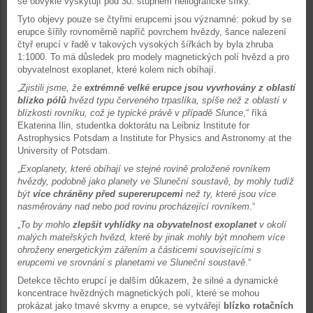
se obvykle vyskytují pod 30. stupněm heliografické šířky.
Tyto objevy pouze se čtyřmi erupcemi jsou významné: pokud by se
erupce šířily rovnoměrně napříč povrchem hvězdy, šance nalezení
čtyř erupcí v řadě v takových vysokých šířkách by byla zhruba
1:1000. To má důsledek pro modely magnetických polí hvězd a pro
obyvatelnost exoplanet, které kolem nich obíhají.
„
Zjistili jsme, že
extrémně velké erupce jsou vyvrhovány z oblastí
blízko pólů
hvězd typu červeného trpaslíka, spíše než z oblastí v
blízkosti rovníku, což je typické právě v případě Slunce
,“ říká
Ekaterina Ilin, studentka doktorátu na Leibniz Institute for
Astrophysics Potsdam a Institute for Physics and Astronomy at the
University of Potsdam.
„
Exoplanety, které obíhají ve stejné rovině proložené rovníkem
hvězdy, podobně jako planety ve Sluneční soustavě, by mohly tudíž
být
více chráněny před supererupcemi
než ty, které jsou více
nasměrovány nad nebo pod rovinu procházející rovníkem
.“
„
To by mohlo
zlepšit vyhlídky na obyvatelnost exoplanet
v okolí
malých mateřských hvězd, které by jinak mohly být mnohem více
ohroženy energetickým zářením a částicemi souvisejícími s
erupcemi ve srovnání s planetami ve Sluneční soustavě
.“
Detekce těchto erupcí je dalším důkazem, že silné a dynamické
koncentrace hvězdných magnetických polí, které se mohou
prokázat jako tmavé skvrny a erupce, se vytvářejí
blízko rotačních