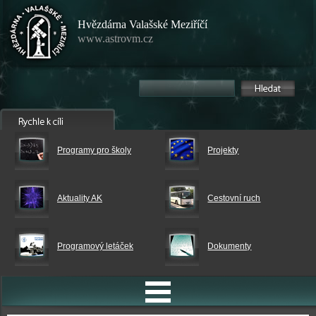
Hvězdárna Valašské Meziříčí
www.astrovm.cz
Programy pro školy
Projekty
Aktuality AK
Cestovní ruch
Programový letáček
Dokumenty