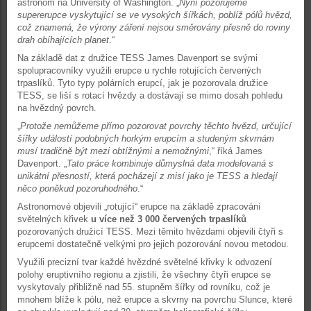
astronom na University of Washington. „
Nyní pozorujeme
supererupce vyskytující se ve vysokých šířkách, poblíž pólů hvězd,
což znamená, že výrony záření nejsou směrovány přesně do roviny
drah obíhajících planet
.“
Na základě dat z družice TESS James Davenport se svými
spolupracovníky využili erupce u rychle rotujících červených
trpaslíků. Tyto typy polárních erupcí, jak je pozorovala družice
TESS, se liší s rotací hvězdy a dostávají se mimo dosah pohledu
na hvězdný povrch.
„
Protože nemůžeme přímo pozorovat povrchy těchto hvězd, určující
šířky událostí podobných horkým erupcím a studeným skvrnám
musí tradičně být mezi obtížnými a nemožnými
,“ říká James
Davenport. „
Tato práce kombinuje důmyslná data modelovaná s
unikátní přesností, která pocházejí z misí jako je TESS a hledají
něco poněkud pozoruhodného
.“
Astronomové objevili „rotující“ erupce na základě zpracování
světelných křivek
u více než 3 000 červených trpaslíků
pozorovaných družicí TESS. Mezi těmito hvězdami objevili čtyři s
erupcemi dostatečně velkými pro jejich pozorování novou metodou.
Využili precizní tvar každé hvězdné světelné křivky k odvození
polohy eruptivního regionu a zjistili, že všechny čtyři erupce se
vyskytovaly přibližně nad 55. stupněm šířky od rovníku, což je
mnohem blíže k pólu, než erupce a skvrny na povrchu Slunce, které