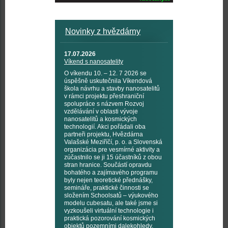
Novinky z hvězdárny
17.07.2026
Víkend s nanosatelity
O víkendu 10. – 12. 7 2026 se
úspěšně uskutečnila Víkendová
škola návrhu a stavby nanosatelitů
v rámci projektu přeshraniční
spolupráce s názvem Rozvoj
vzdělávání v oblasti vývoje
nanosatelitů a kosmických
technologií. Akci pořádali oba
partneři projektu, Hvězdárna
Valašské Meziříčí, p. o. a Slovenská
organizácia pre vesmírné aktivity a
zúčastnilo se ji 15 účastníků z obou
stran hranice. Součástí opravdu
bohatého a zajímavého programu
byly nejen teoretické přednášky,
semináře, praktické činnosti se
složením Schoolsatů – výukového
modelu cubesatu, ale také jsme si
vyzkoušeli virtuální technologie i
praktická pozorování kosmických
objektů pozemními dalekohledy,