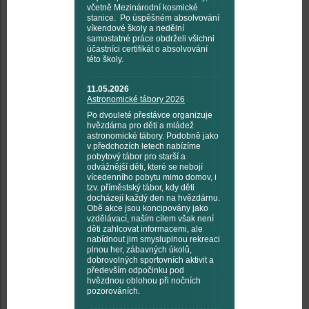
včetně Mezinárodní kosmické
stanice. Po úspěšném absolvování
víkendové školy a nedělní
samostatné práce obdrželi všichni
účastníci certifikát o absolvování
této školy.
11.05.2026
Astronomické tábory 2026
Po dvouleté přestávce organizuje
hvězdárna pro děti a mládež
astronomické tábory. Podobně jako
v předchozích letech nabízíme
pobytový tábor pro starší a
odvážnější děti, které se nebojí
vícedenního pobytu mimo domov, i
tzv. příměstský tábor, kdy děti
docházejí každý den na hvězdárnu.
Obě akce jsou koncipovány jako
vzdělávací, naším cílem však není
děti zahlcovat informacemi, ale
nabídnout jim smysluplnou rekreaci
plnou her, zábavných úkolů,
dobrovolných sportovních aktivit a
především odpočinku pod
hvězdnou oblohou při nočních
pozorováních.