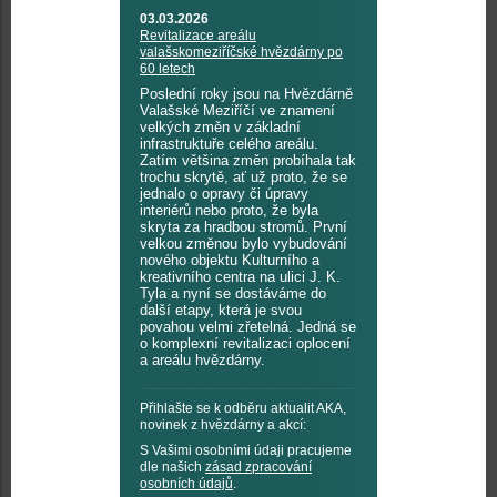
03.03.2026
Revitalizace areálu
valašskomeziříčské hvězdárny po
60 letech
Poslední roky jsou na Hvězdárně
Valašské Meziříčí ve znamení
velkých změn v základní
infrastruktuře celého areálu.
Zatím většina změn probíhala tak
trochu skrytě, ať už proto, že se
jednalo o opravy či úpravy
interiérů nebo proto, že byla
skryta za hradbou stromů. První
velkou změnou bylo vybudování
nového objektu Kulturního a
kreativního centra na ulici J. K.
Tyla a nyní se dostáváme do
další etapy, která je svou
povahou velmi zřetelná. Jedná se
o komplexní revitalizaci oplocení
a areálu hvězdárny.
Přihlašte se k odběru aktualit AKA,
novinek z hvězdárny a akcí:
S Vašimi osobními údaji pracujeme
dle našich
zásad zpracování
osobních údajů
.