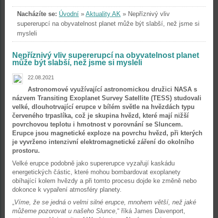
Nacházíte se:
Úvodní
»
Aktuality AK
»
Nepříznivý vliv
supererupcí na obyvatelnost planet může být slabší, než jsme si
mysleli
Nepříznivý vliv supererupcí na obyvatelnost planet
může být slabší, než jsme si mysleli
22.08.2021
Astronomové využívající astronomickou družici NASA s
názvem Transiting Exoplanet Survey Satellite (TESS) studovali
velké, dlouhotrvající erupce v bílém světle na hvězdách typu
červeného trpaslíka, což je skupina hvězd, které mají nižší
povrchovou teplotu i hmotnost v porovnání se Sluncem.
Erupce jsou magnetické exploze na povrchu hvězd, při kterých
je vyvrženo intenzivní elektromagnetické záření do okolního
prostoru.
Velké erupce podobně jako supererupce vyzařují kaskádu
energetických částic, které mohou bombardovat exoplanety
obíhající kolem hvězdy a při tomto procesu dojde ke změně nebo
dokonce k vypaření atmosféry planety.
„
Víme, že se jedná o velmi silné erupce, mnohem větší, než jaké
můžeme pozorovat u našeho Slunce
,“ říká James Davenport,