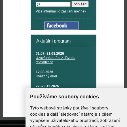
Více informací o zasílání novinek
Aktuální program
01.07.-31.08.2026
Uzavření areálu z důvodu
revitalizace
12.08.2026
Hvězdný duel
27.-29.11.2026
KOSMONAUTIKA, RAKETOVÁ
TECHNIKA A KOSMICKÉ
Používáme soubory cookies
TECHNOLOGIE
Tyto webové stránky používají soubory
cookies a další sledovací nástroje s cílem
vylepšení uživatelského prostředí, zobrazení
přizpůsobeného obsahu a reklam, analýzy