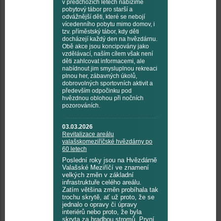
v předchozích letech nabízíme
pobytový tábor pro starší a
odvážnější děti, které se nebojí
vícedenního pobytu mimo domov, i
tzv. příměstský tábor, kdy děti
docházejí každý den na hvězdárnu.
Obě akce jsou koncipovány jako
vzdělávací, naším cílem však není
děti zahlcovat informacemi, ale
nabídnout jim smysluplnou rekreaci
plnou her, zábavných úkolů,
dobrovolných sportovních aktivit a
především odpočinku pod
hvězdnou oblohou při nočních
pozorováních.
03.03.2026
Revitalizace areálu
valašskomeziříčské hvězdárny po
60 letech
Poslední roky jsou na Hvězdárně
Valašské Meziříčí ve znamení
velkých změn v základní
infrastruktuře celého areálu.
Zatím většina změn probíhala tak
trochu skrytě, ať už proto, že se
jednalo o opravy či úpravy
interiérů nebo proto, že byla
skryta za hradbou stromů. První