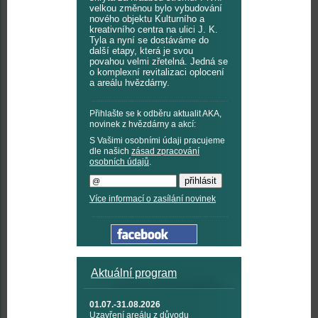
velkou změnou bylo vybudování
nového objektu Kulturního a
kreativního centra na ulici J. K.
Tyla a nyní se dostáváme do
další etapy, která je svou
povahou velmi zřetelná. Jedná se
o komplexní revitalizaci oplocení
a areálu hvězdárny.
Přihlašte se k odběru aktualit AKA,
novinek z hvězdárny a akcí:
S Vašimi osobními údaji pracujeme
dle našich
zásad zpracování
osobních údajů
.
Více informací o zasílání novinek
Aktuální program
01.07.-31.08.2026
Uzavření areálu z důvodu