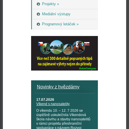
Projekty »
Mediální výstupy
Programový letáček »
Novinky z hvězdárny
17.07.2026
Víkend s nanosatelity
O víkendu 10. – 12. 7 2026 se
úspěšně uskutečnila Víkendová
škola návrhu a stavby nanosatelitů
v rámci projektu přeshraniční
spolupráce s názvem Rozvoj