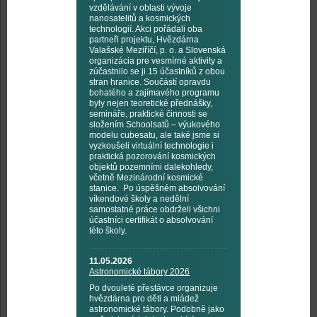
vzdělávání v oblasti vývoje
nanosatelitů a kosmických
technologií. Akci pořádali oba
partneři projektu, Hvězdárna
Valašské Meziříčí, p. o. a Slovenská
organizácia pre vesmírné aktivity a
zúčastnilo se ji 15 účastníků z obou
stran hranice. Součástí opravdu
bohatého a zajímavého programu
byly nejen teoretické přednášky,
semináře, praktické činnosti se
složením Schoolsatů – výukového
modelu cubesatu, ale také jsme si
vyzkoušeli virtuální technologie i
praktická pozorování kosmických
objektů pozemními dalekohledy,
včetně Mezinárodní kosmické
stanice. Po úspěšném absolvování
víkendové školy a nedělní
samostatné práce obdrželi všichni
účastníci certifikát o absolvování
této školy.
11.05.2026
Astronomické tábory 2026
Po dvouleté přestávce organizuje
hvězdárna pro děti a mládež
astronomické tábory. Podobně jako