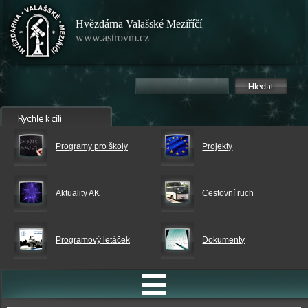
Hvězdárna Valašské Meziříčí
www.astrovm.cz
Programy pro školy
Projekty
Aktuality AK
Cestovní ruch
Programový letáček
Dokumenty