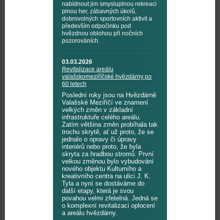
nabídnout jim smysluplnou rekreaci
plnou her, zábavných úkolů,
dobrovolných sportovních aktivit a
především odpočinku pod
hvězdnou oblohou při nočních
pozorováních.
03.03.2026
Revitalizace areálu
valašskomeziříčské hvězdárny po
60 letech
Poslední roky jsou na Hvězdárně
Valašské Meziříčí ve znamení
velkých změn v základní
infrastruktuře celého areálu.
Zatím většina změn probíhala tak
trochu skrytě, ať už proto, že se
jednalo o opravy či úpravy
interiérů nebo proto, že byla
skryta za hradbou stromů. První
velkou změnou bylo vybudování
nového objektu Kulturního a
kreativního centra na ulici J. K.
Tyla a nyní se dostáváme do
další etapy, která je svou
povahou velmi zřetelná. Jedná se
o komplexní revitalizaci oplocení
a areálu hvězdárny.