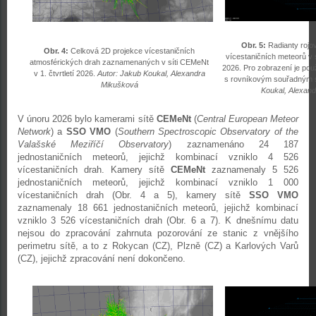
Obr. 5:
Radianty rojo
Obr. 4:
Celková 2D projekce vícestaničních
vícestaničních meteorů v s
atmosférických drah zaznamenaných v síti CEMeNt
2026. Pro zobrazení je použ
v 1. čtvrtletí 2026.
Autor: Jakub Koukal, Alexandra
s rovníkovým souřadným
Mikušková
Koukal, Alexan
V únoru 2026 bylo kamerami sítě
CEMeNt
(
Central European Meteor
Network
) a
SSO VMO
(
Southern Spectroscopic Observatory of the
Valašské Meziříčí Observatory
) zaznamenáno 24 187
jednostaničních meteorů, jejichž kombinací vzniklo 4 526
vícestaničních drah. Kamery sítě
CEMeNt
zaznamenaly 5 526
jednostaničních meteorů, jejichž kombinací vzniklo 1 000
vícestaničních drah (Obr. 4 a 5), kamery sítě
SSO VMO
zaznamenaly 18 661 jednostaničních meteorů, jejichž kombinací
vzniklo 3 526 vícestaničních drah (Obr. 6 a 7). K dnešnímu datu
nejsou do zpracování zahrnuta pozorování ze stanic z vnějšího
perimetru sítě, a to z Rokycan (CZ), Plzně (CZ) a Karlových Varů
(CZ), jejichž zpracování není dokončeno.