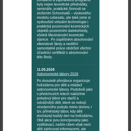
bohatého a zajímavého programu
byly nejen teoretické přednášky,
semináře, praktické činnosti se
složením Schoolsatů – výukového
modelu cubesatu, ale také jsme si
vyzkoušeli virtuální technologie i
praktická pozorování kosmických
objektů pozemními dalekohledy,
včetně Mezinárodní kosmické
stanice. Po úspěšném absolvování
víkendové školy a nedělní
samostatné práce obdrželi všichni
účastníci certifikát o absolvování
této školy.
11.05.2026
Astronomické tábory 2026
Po dvouleté přestávce organizuje
hvězdárna pro děti a mládež
astronomické tábory. Podobně jako
v předchozích letech nabízíme
pobytový tábor pro starší a
odvážnější děti, které se nebojí
vícedenního pobytu mimo domov, i
tzv. příměstský tábor, kdy děti
docházejí každý den na hvězdárnu.
Obě akce jsou koncipovány jako
vzdělávací, naším cílem však není
děti zahlcovat informacemi, ale