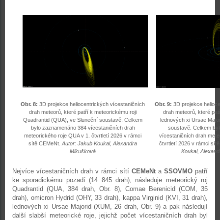
Obr. 8:
3D projekce heliocentrických vícestaničních
Obr. 9:
3D projekce helioce
drah meteorů, které patří k meteorickému roji
drah meteorů, které pat
Quadrantid (QUA), ve Sluneční soustavě. Celkem
lednových xi Ursae Majo
bylo zaznamenáno 384 vícestaničních drah
soustavě. Celkem by
meteorického roje QUA v 1. čtvrtletí 2026 v rámci
vícestaničních drah mete
sítě CEMeNt.
Autor: Jakub Koukal, Alexandra
čtvrtletí 2026 v rámci sí
Mikušková
Koukal, Alexan
Nejvíce vícestaničních drah v rámci sítí
CEMeNt
a
SSOVMO
patří
ke sporadickému pozadí (14 845 drah), následuje meteorický roj
Quadrantid (QUA, 384 drah, Obr. 8), Comae Berenicid (COM, 35
drah), omicron Hydrid (OHY, 33 drah), kappa Virginid (KVI, 31 drah),
lednových xi Ursae Majorid (XUM, 26 drah, Obr. 9) a pak následují
další slabší meteorické roje, jejichž počet vícestaničních drah byl