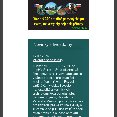
Novinky z hvězdárny
17.07.2026
Víkend s nanosatelity
O víkendu 10. – 12. 7 2026 se
úspěšně uskutečnila Víkendová
škola návrhu a stavby nanosatelitů
v rámci projektu přeshraniční
spolupráce s názvem Rozvoj
vzdělávání v oblasti vývoje
nanosatelitů a kosmických
technologií. Akci pořádali oba
partneři projektu, Hvězdárna
Valašské Meziříčí, p. o. a Slovenská
organizácia pre vesmírné aktivity a
zúčastnilo se ji 15 účastníků z obou
stran hranice. Součástí opravdu