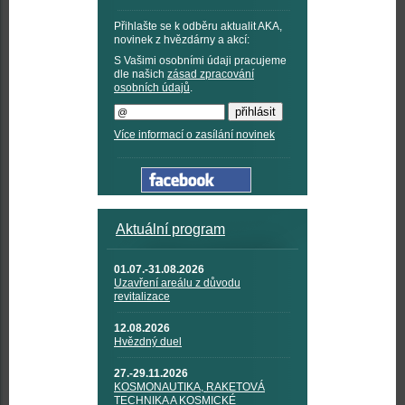
Přihlašte se k odběru aktualit AKA,
novinek z hvězdárny a akcí:
S Vašimi osobními údaji pracujeme
dle našich
zásad zpracování
osobních údajů
.
Více informací o zasílání novinek
Aktuální program
01.07.-31.08.2026
Uzavření areálu z důvodu
revitalizace
12.08.2026
Hvězdný duel
27.-29.11.2026
KOSMONAUTIKA, RAKETOVÁ
TECHNIKA A KOSMICKÉ