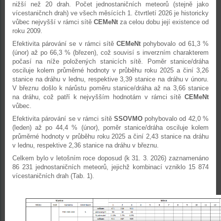
nižší než 20 drah. Počet jednostaničních meteorů (stejně jako
vícestaničnch drah) ve všech měsících 1. čtvrtletí 2026 je historicky
vůbec nejvyšší v rámci sítě
CEMeNt
za celou dobu její existence od
roku 2009.
Efektivita párování se v rámci sítě
CEMeNt
pohybovalo od 61,3 %
(únor) až po 66,3 % (březen), což souvisí s inverzním charakterem
počasí na níže položených stanicích sítě. Poměr stanice/dráha
osciluje kolem průměrné hodnoty v průběhu roku 2025 a činí 3,26
stanice na dráhu v lednu, respektive 3,39 stanice na dráhu v únoru.
V březnu došlo k nárůstu poměru stanice/dráha až na 3,66 stanice
na dráhu, což patří k nejvyšším hodnotám v rámci sítě
CEMeNt
vůbec.
Efektivita párování se v rámci sítě
SSOVMO
pohybovalo od 42,0 %
(leden) až po 44,4 % (únor), poměr stanice/dráha osciluje kolem
průměrné hodnoty v průběhu roku 2025 a činí 2,43 stanice na dráhu
v lednu, respektive 2,36 stanice na dráhu v březnu.
Celkem bylo v letošním roce doposud (k 31. 3. 2026) zaznamenáno
86 231 jednostaničních meteorů, jejichž kombinací vzniklo 15 874
vícestaničních drah (Tab. 1).