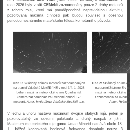
roce 2026 byly v síti
CEMeNt
zaznamenány pouze 2 dráhy meteorů
z tohoto roje, který má pravděpodobně nepravidelnou aktivitu,
pozorovaná maxima činnosti pak budou souviset s oběžnou
periodou neznámého mateřského tělesa kometárního původu.
Obr. 1:
Skládaný snímek meteorů zaznamenaných
Obr. 2:
Skládaný snímek 
na stanici Valašské Meziříčí NE v noci 3/4. 1. 2026
na stanici Ždánice E v n
během maxima meteorického roje Quadrantid,
maxima meteorického ro
kamera zaznamenala za uvedené období 173
zaznamenala za uvedené
meteorů.
Autor: Hvězdárna Valašské Meziříčí, p.o.
Autor: Hvězdá
V lednu a únoru nastává maximum dvojice slabých rojů, jeden je
pozorovatelný ze severní polokoule a druhý naopak z jižní.
Maximum meteorického roje gama Ursae Minorid nastává okolo 18.
1., běžná korigovaná hodinová frekvence dosahuje pouze 3