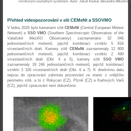
rovníkovým souřadným systémem.
Autor: Jakub Koukal, Alexandra Mikušková
Přehled videopozorování v síti CEMeNt a SSOVMO
V lednu 2026 bylo kamerami sítě
CEMeNt
(
Central European Meteor
Network
) a
SSO VMO
(
Southern Spectroscopic Observatory of the
Valašské Meziříčí Observatory
) zaznamenáno 32 046
jednostaničních meteorů, jejichž kombinací vzniklo 5 816
vícestaničních drah. Kamery sítě
CEMeNt
zaznamenaly 12 800
jednostaničních meteorů, jejichž kombinací vzniklo 2 490
vícestaničních drah (Obr. 4 a 5), kamery sítě
SSO VMO
zaznamenaly 19 246 jednostaničních meteorů, jejichž kombinací
vzniklo 3 326 vícestaničních drah (Obr. 6 a 7). K dnešnímu datu
nejsou do zpracování zahrnuta pozorování ze stanic z vnějšího
perimetru sítě, a to z Rokycan (CZ), Plzně (CZ) a Karlových Varů
(CZ), jejichž zpracování není dokončeno.