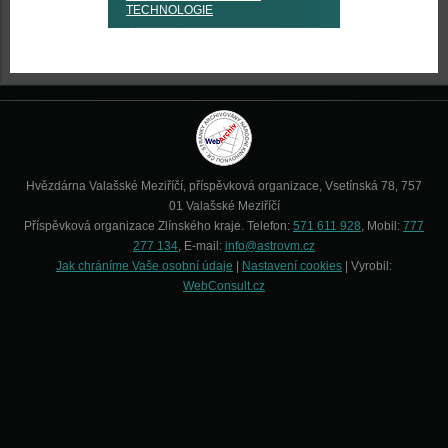
TECHNOLOGIE
Hvězdárna Valašské Meziříčí, příspěvková organizace, Vsetínská 78, 757
01 Valašské Meziříčí
Příspěvková organizace Zlínského kraje. Telefon:
571 611 928
, Mobil:
777
277 134
, E-mail:
info@astrovm.cz
Jak chráníme Vaše osobní údaje
|
Nastavení cookies
| Vyrobil:
WebConsult.cz