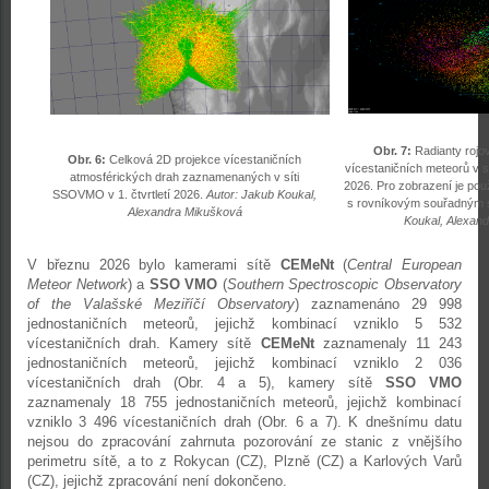
Obr. 7:
Radianty rojo
Obr. 6:
Celková 2D projekce vícestaničních
vícestaničních meteorů v s
atmosférických drah zaznamenaných v síti
2026. Pro zobrazení je použ
SSOVMO v 1. čtvrtletí 2026.
Autor: Jakub Koukal,
s rovníkovým souřadným
Alexandra Mikušková
Koukal, Alexan
V březnu 2026 bylo kamerami sítě
CEMeNt
(
Central European
Meteor Network
) a
SSO VMO
(
Southern Spectroscopic Observatory
of the Valašské Meziříčí Observatory
) zaznamenáno 29 998
jednostaničních meteorů, jejichž kombinací vzniklo 5 532
vícestaničních drah. Kamery sítě
CEMeNt
zaznamenaly 11 243
jednostaničních meteorů, jejichž kombinací vzniklo 2 036
vícestaničních drah (Obr. 4 a 5), kamery sítě
SSO VMO
zaznamenaly 18 755 jednostaničních meteorů, jejichž kombinací
vzniklo 3 496 vícestaničních drah (Obr. 6 a 7). K dnešnímu datu
nejsou do zpracování zahrnuta pozorování ze stanic z vnějšího
perimetru sítě, a to z Rokycan (CZ), Plzně (CZ) a Karlových Varů
(CZ), jejichž zpracování není dokončeno.