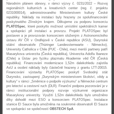
Národním plánem obnovy, v rámci výzvy č. 0231/2022 – Rozvoj
regionálních kulturních a kreativních center (reg. č. projektu
0231000014), administrovaného Ministerstvem kultury České
republiky. Náklady na instalaci byly hrazeny ze spolufinancování
poskytnutého Zlínským krajem. Děkujeme za podporu konsorciu
PLATOSpec
, které poskytlo možnost umístění spektrálních kamer
a spolupráci při instalaci a provozu. Projekt PLATOSpec byl
postaven a je provozován konsorciem složeným z Astronomického
ústavu AV ČR v Ondřejově v České republice (ASU), Durynské
státní observatoře (Thüringer Landessternwarte - Německo),
University Catholica v Chile (PUC - Chile), mezi menší partnery patří
Masarykova univerzita (Česká republika), Univerzita Adolfa Ibaneze
(Chile) a Ústav pro fyziku plazmatu Akademie věd ČR (Česká
republika). Financování modernizace 1,52m dalekohledu zajistila
AsU a osobní náklady byly částečně hrazeny z grantu LTT-20015.
Financování výstavby PLATOSpec poskytl Svobodný stát
Durynsko, zastoupený „Durynským ministerstvem školství, vědy a
kultury“ v rámci „Směrnice o podpoře výzkumu“ a Německé centrum
pro letectví a cestovní ruch (DLR). Finanční podpora pozorování je v
rámci institucionální podpory rozvoje výzkumné organizace
Masarykovy univerzity. Využití 1,52m dalekohledu bylo umožněno
díky dohodě mezi ESO a konsorciem PLATOSpec. Instalace
stanice El Sauce byla umožněna na soukromé observatoři El Sauce
ve spolupráci se společností
OBSTECH SpA
.