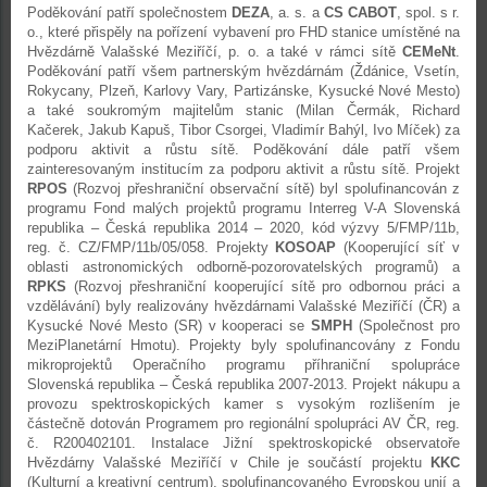
Poděkování patří společnostem
DEZA
, a. s. a
CS CABOT
, spol. s r.
o., které přispěly na pořízení vybavení pro FHD stanice umístěné na
Hvězdárně Valašské Meziříčí, p. o. a také v rámci sítě
CEMeNt
.
Poděkování patří všem partnerským hvězdárnám (Ždánice, Vsetín,
Rokycany, Plzeň, Karlovy Vary, Partizánske, Kysucké Nové Mesto)
a také soukromým majitelům stanic (Milan Čermák, Richard
Kačerek, Jakub Kapuš, Tibor Csorgei, Vladimír Bahýl, Ivo Míček) za
podporu aktivit a růstu sítě. Poděkování dále patří všem
zainteresovaným institucím za podporu aktivit a růstu sítě. Projekt
RPOS
(Rozvoj přeshraniční observační sítě) byl spolufinancován z
programu Fond malých projektů programu Interreg V-A Slovenská
republika – Česká republika 2014 – 2020, kód výzvy 5/FMP/11b,
reg. č. CZ/FMP/11b/05/058. Projekty
KOSOAP
(Kooperující síť v
oblasti astronomických odborně-pozorovatelských programů) a
RPKS
(Rozvoj přeshraniční kooperující sítě pro odbornou práci a
vzdělávání) byly realizovány hvězdárnami Valašské Meziříčí (ČR) a
Kysucké Nové Mesto (SR) v kooperaci se
SMPH
(Společnost pro
MeziPlanetární Hmotu). Projekty byly spolufinancovány z Fondu
mikroprojektů Operačního programu příhraniční spolupráce
Slovenská republika – Česká republika 2007-2013. Projekt nákupu a
provozu spektroskopických kamer s vysokým rozlišením je
částečně dotován Programem pro regionální spolupráci AV ČR, reg.
č. R200402101. Instalace Jižní spektroskopické observatoře
Hvězdárny Valašské Meziříčí v Chile je součástí projektu
KKC
(Kulturní a kreativní centrum), spolufinancovaného Evropskou unií a