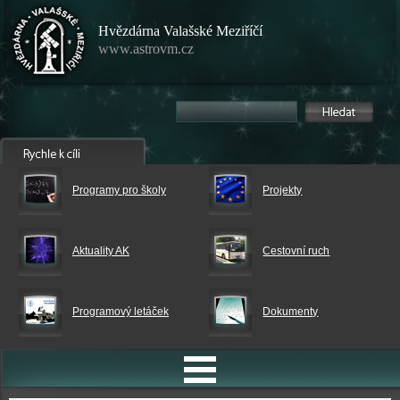
Hvězdárna Valašské Meziříčí
www.astrovm.cz
Programy pro školy
Projekty
Aktuality AK
Cestovní ruch
Programový letáček
Dokumenty