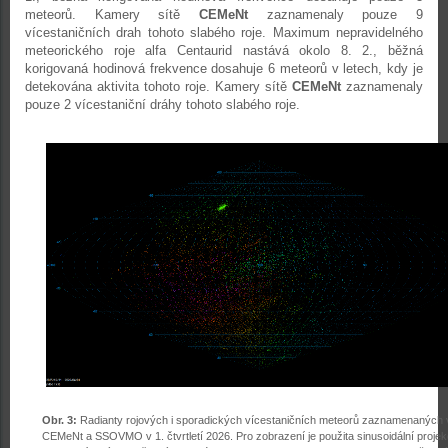
meteorů. Kamery sítě
CEMeNt
zaznamenaly pouze 9
vícestaničních drah tohoto slabého roje. Maximum nepravidelného
meteorického roje alfa Centaurid nastává okolo 8. 2., běžná
korigovaná hodinová frekvence dosahuje 6 meteorů v letech, kdy je
detekována aktivita tohoto roje. Kamery sítě
CEMeNt
zaznamenaly
pouze 2 vícestaniční dráhy tohoto slabého roje.
Obr. 3:
Radianty rojových i sporadických vícestaničních meteorů zaznamenaných v 
CEMeNt a SSOVMO v 1. čtvrtletí 2026. Pro zobrazení je použita sinusoidální projek