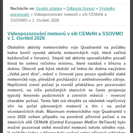
Nacházíte se:
Úvodní stránka
»
Odborná činnost
»
Výsledky
pozorování
»
Videopozorování meteorů v síti CEMeNt a
SSOVMO v 1. čtvrtletí 2026
Videopozorování meteorů v síti CEMeNt a SSOVMO
v 1. čtvrtletí 2026
Obdobím aktivity meteorického roje Quadrantid na počátku
ledna končí vysoká aktivita meteorických rojů, která začíná
každoročně v červenci. Stejně tak aktivita sporadického pozadí
klesá ke svému ročnímu minimu, které nastává v březnu a
dubnu. Obecně pak bývá období od ledna do dubna nazýváno
„Velká jarní díra“, neboť v činnosti jsou pouze ojedinělé slabé
meteorické roje, převážně pocházející z antihelionového zdroje.
Nepříznivé zimní počasí je rovněž překážkou pro pozorování
meteorů, na níže položených stanicích se často projevuje
typický fenomén podzimních a zimních měsíců – inverzní
charakter počasí. Tento fakt má obvykle za následek nepříznivý
vliv na počet párovaných meteorů a tím i na počet
vícestaničních drah. Maximum meteorického roje Quadrantid v
roce 2026 ovšem připadlo na poměrně příznivé počasí a na
stanicích sítě CEMeNt (
Central European MetEor NeTwork
) bylo
možné pozorovat velké množství meteorů tohoto silného roje.
V průběhu ledna a března bylo počasí velmi příznivé vzhledem