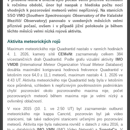
k ročnímu období, únor byl naopak z hlediska počtu nocí
vhodných k pozorování meteorů velmi nepříznivý. Na stanicích
SSO VMO (
Southern Spectroscopic Observatory of the Valašské
Meziříčí Observatory
) panovalo v uvedených měsících velmi
příznivé počasí, ovšem i v případě jižní polokoule je během
těchto měsíců velmi nízká rojová aktivita.
Aktivita meteorických rojů
Maximum meteorického roje Quadrantid nastalo v ranních hodinách
4. 1. 2026, kamery sítě
CEMeNt
zaznamenaly celkem 384
vícestaničních drah Quadrantid. Podle grafu vizuální aktivity
IMO
VMDB
(
International Meteor Organization Visual Meteor Database
)
dosáhla maximální korigovaná hodinová frekvence Quadrantid v
letošním roce 64,0 ± 11,1 meteorů, maximum nastalo 4. 1. 2026 ve
4:43 UT. Aktivita meteorického roje Quadrantid tedy byla v letošním
roce průměrná, vzhledem k nepříznivým povětrnostním podmínkám
chybí pozorování okolo pozorovaného maxima roje, počet
pozorovaných meteorů během maxima roje je velmi nízký a
ovlivněný oblačností.
V roce 2015 (10. 1. ve 2:50 UT) byl zaznamenán outburst
meteorického roje kappa Cancrid, pozorován byl jak video
stanicemi, tak také radiovými stanicemi určenými pro pozorování
meteorů. Aktivita roje byla nalezena rovněž v datech z roku 2016, a
to v databázích
IMO VMN
(
IMO Video Network
) a
SonotaCo
. V