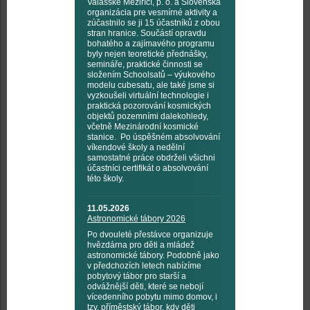
Valašské Meziříčí, p. o. a Slovenská
organizácia pre vesmírné aktivity a
zúčastnilo se ji 15 účastníků z obou
stran hranice. Součástí opravdu
bohatého a zajímavého programu
byly nejen teoretické přednášky,
semináře, praktické činnosti se
složením Schoolsatů – výukového
modelu cubesatu, ale také jsme si
vyzkoušeli virtuální technologie i
praktická pozorování kosmických
objektů pozemními dalekohledy,
včetně Mezinárodní kosmické
stanice. Po úspěšném absolvování
víkendové školy a nedělní
samostatné práce obdrželi všichni
účastníci certifikát o absolvování
této školy.
11.05.2026
Astronomické tábory 2026
Po dvouleté přestávce organizuje
hvězdárna pro děti a mládež
astronomické tábory. Podobně jako
v předchozích letech nabízíme
pobytový tábor pro starší a
odvážnější děti, které se nebojí
vícedenního pobytu mimo domov, i
tzv. příměstský tábor, kdy děti