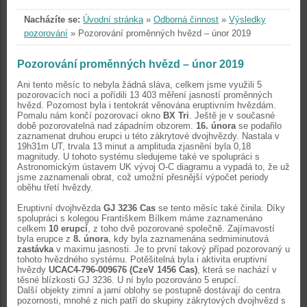
Nacházíte se:
Úvodní stránka
»
Odborná činnost
»
Výsledky
pozorování
»
Pozorování proměnných hvězd – únor 2019
Pozorování proměnných hvězd – únor 2019
Ani tento měsíc to nebyla žádná sláva, celkem jsme využili 5
pozorovacích nocí a pořídili 13 403 měření jasností proměnných
hvězd. Pozornost byla i tentokrát věnována eruptivním hvězdám.
Pomalu nám končí pozorovací okno
BX Tri
. Ještě je v současné
době pozorovatelná nad západním obzorem.
16. února
se podařilo
zaznamenat druhou erupci u této zákrytové dvojhvězdy. Nastala v
19h31m UT, trvala 13 minut a amplituda zjasnění byla 0,18
magnitudy. U tohoto systému sledujeme také ve spolupráci s
Astronomickým ústavem UK vývoj O-C diagramu a vypadá to, že už
jsme zaznamenali obrat, což umožní přesnější výpočet periody
oběhu třetí hvězdy.
Eruptivní dvojhvězda
GJ 3236 Cas
se tento měsíc také činila. Díky
spolupráci s kolegou Františkem Bílkem máme zaznamenáno
celkem
10 erupcí
, z toho dvě pozorované společně. Zajímavostí
byla erupce z
8. února
, kdy byla zaznamenána sedmiminutová
zastávka
v maximu jasnosti. Je to první takový případ pozorovaný u
tohoto hvězdného systému. Potěšitelná byla i aktivita eruptivní
hvězdy
UCAC4-796-009676 (CzeV 1456 Cas)
, která se nachází v
těsné blízkosti GJ 3236. U ní bylo pozorováno 5 erupcí.
Další objekty zimní a jarní oblohy se postupně dostávají do centra
pozornosti, mnohé z nich patří do skupiny zákrytových dvojhvězd s