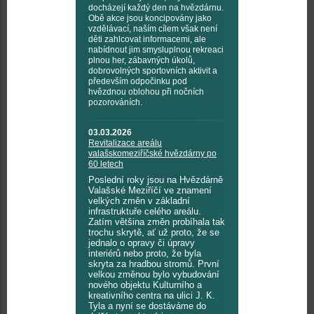
docházejí každý den na hvězdárnu.
Obě akce jsou koncipovány jako
vzdělávací, naším cílem však není
děti zahlcovat informacemi, ale
nabídnout jim smysluplnou rekreaci
plnou her, zábavných úkolů,
dobrovolných sportovních aktivit a
především odpočinku pod
hvězdnou oblohou při nočních
pozorováních.
03.03.2026
Revitalizace areálu
valašskomeziříčské hvězdárny po
60 letech
Poslední roky jsou na Hvězdárně
Valašské Meziříčí ve znamení
velkých změn v základní
infrastruktuře celého areálu.
Zatím většina změn probíhala tak
trochu skrytě, ať už proto, že se
jednalo o opravy či úpravy
interiérů nebo proto, že byla
skryta za hradbou stromů. První
velkou změnou bylo vybudování
nového objektu Kulturního a
kreativního centra na ulici J. K.
Tyla a nyní se dostáváme do