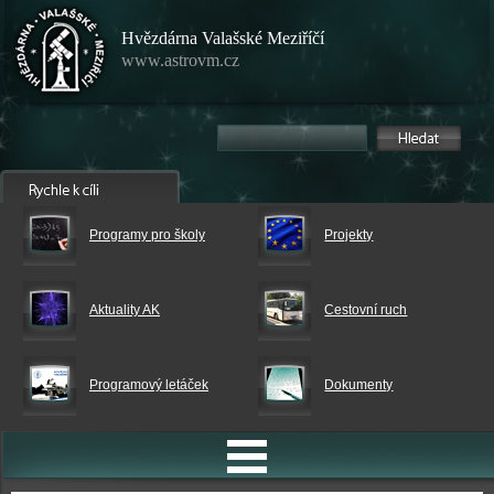
Hvězdárna Valašské Meziříčí
www.astrovm.cz
Programy pro školy
Projekty
Aktuality AK
Cestovní ruch
Programový letáček
Dokumenty