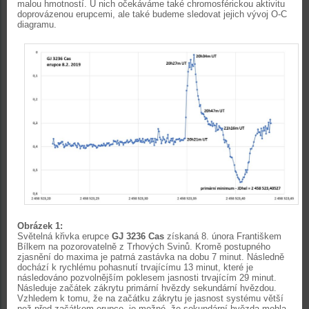
malou hmotností. U nich očekáváme také chromosférickou aktivitu
doprovázenou erupcemi, ale také budeme sledovat jejich vývoj O-C
diagramu.
Obrázek 1:
Světelná křivka erupce
GJ 3236 Cas
získaná 8. února Františkem
Bílkem na pozorovatelně z Trhových Svinů. Kromě postupného
zjasnění do maxima je patrná zastávka na dobu 7 minut. Následně
dochází k rychlému pohasnutí trvajícímu 13 minut, které je
následováno pozvolnějším poklesem jasnosti trvajícím 29 minut.
Následuje začátek zákrytu primární hvězdy sekundární hvězdou.
Vzhledem k tomu, že na začátku zákrytu je jasnost systému větší
než před začátkem erupce, je možné, že sekundární hvězda mohla