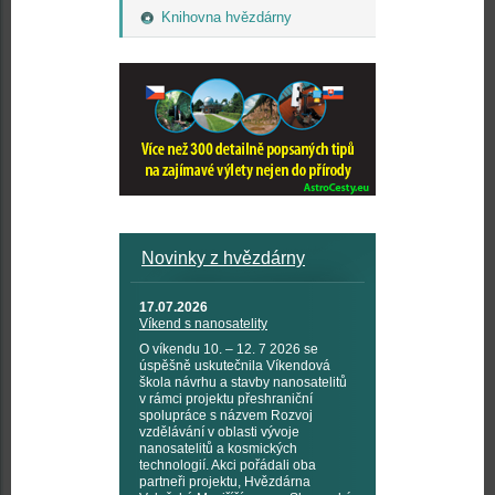
Knihovna hvězdárny
Novinky z hvězdárny
17.07.2026
Víkend s nanosatelity
O víkendu 10. – 12. 7 2026 se
úspěšně uskutečnila Víkendová
škola návrhu a stavby nanosatelitů
v rámci projektu přeshraniční
spolupráce s názvem Rozvoj
vzdělávání v oblasti vývoje
nanosatelitů a kosmických
technologií. Akci pořádali oba
partneři projektu, Hvězdárna