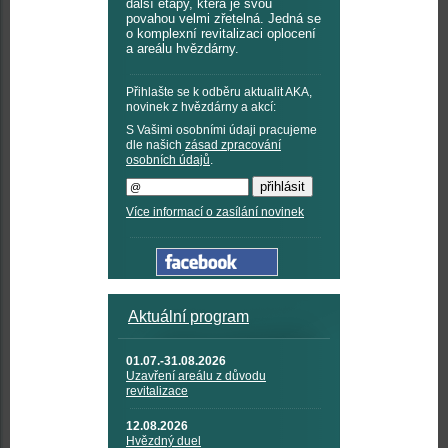
další etapy, která je svou
povahou velmi zřetelná. Jedná se
o komplexní revitalizaci oplocení
a areálu hvězdárny.
Přihlašte se k odběru aktualit AKA,
novinek z hvězdárny a akcí:
S Vašimi osobními údaji pracujeme
dle našich
zásad zpracování
osobních údajů
.
Více informací o zasílání novinek
Aktuální program
01.07.-31.08.2026
Uzavření areálu z důvodu
revitalizace
12.08.2026
Hvězdný duel