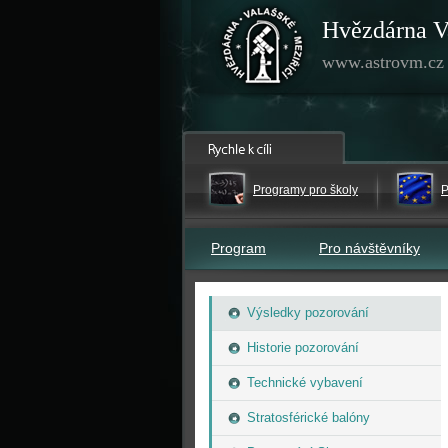
Hvězdárna V
www.astrovm.cz
Programy pro školy
P
Program
Pro návštěvníky
Výsledky pozorování
Historie pozorování
Technické vybavení
Stratosférické balóny