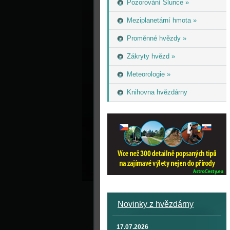
Pozorování Slunce »
Meziplanetární hmota »
Proměnné hvězdy »
Zákryty hvězd »
Meteorologie »
Knihovna hvězdárny
Novinky z hvězdárny
17.07.2026