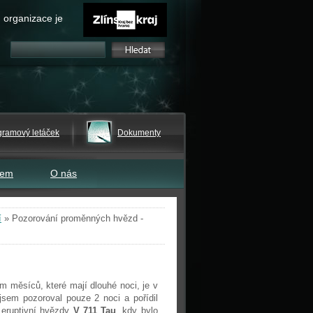
 organizace je
gramový letáček
Dokumenty
tem
O nás
í
»
Pozorování proměnných hvězd -
m měsíců, které mají dlouhé noci, je v
sem pozoroval pouze 2 noci a pořídil
 eruptivní hvězdy
V 711 Tau
, kdy bylo