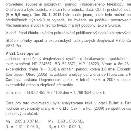
provedeno souběžné pozorování pomocí infračerveného teleskopu Her
Ondřejově a bylo potřeba získat i fotometrická data. Obtíží je skutečnos
(V = 5,9 mag).
Dne
26. 1. 2013
bylo u nás jasno, a tak bylo možné po
předběžných výsledků to vypadá, že hvězda na počátku pozorovacího 
Mechanismus erupcí u těchto hvězd má být podobný jako u Slunce.
V další části článku uvádím pokračování publikace výsledků zákrytových
Stáčení přímky apsid u excentrických zákrytových dvojhvězd V785 
V871 Per.
V 821 Cassiopeiae
Jedná se o oddělený dvojhvězdný systém s detekovanými spektrálními
také označení HD 224557, BD+52.3571, HIP 118223; Vmax = 8m,26 
excentrickou dráhu (e = 0,14) a orbitální periodu kolem
1,8 dne
. Excentr
Cas
objevil Otero (2005) na základě analýzy dat z družice Hipparcos a
Cas
byla získána Degirmencim a kol. v letech 2003 a 2007 v obser
excentrická dráha a zlepšené efemeridy
prim. min. = HJD 2 451 767.4106 dne + 1.7697534 dne x E,
Data pro tuto dvojhvězdu byla analyzována také v práci
Bulut a De
hodnotu excentricity dráhy
e = 0,115
. Cakirli a kol. (2009) ze spektrosko
jednotlivých složek
M
= 2.05 ± 0.07 M
M
= 1.63 ± 0.06 M
,
1
sl
2
sl
R
= 2.31 ± 0.03 R
, R
= 1.39 ± 0.02 R
.
1
sl
2
sl