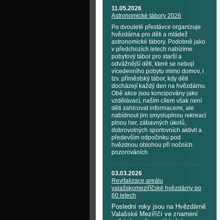
11.05.2026
Astronomické tábory 2026
Po dvouleté přestávce organizuje
hvězdárna pro děti a mládež
astronomické tábory. Podobně jako
v předchozích letech nabízíme
pobytový tábor pro starší a
odvážnější děti, které se nebojí
vícedenního pobytu mimo domov, i
tzv. příměstský tábor, kdy děti
docházejí každý den na hvězdárnu.
Obě akce jsou koncipovány jako
vzdělávací, naším cílem však není
děti zahlcovat informacemi, ale
nabídnout jim smysluplnou rekreaci
plnou her, zábavných úkolů,
dobrovolných sportovních aktivit a
především odpočinku pod
hvězdnou oblohou při nočních
pozorováních.
03.03.2026
Revitalizace areálu
valašskomeziříčské hvězdárny po
60 letech
Poslední roky jsou na Hvězdárně
Valašské Meziříčí ve znamení