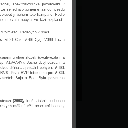
schel, spektroskopická pozorování v
t, že se jedná o poměrně jasnou hvězdu
zorovat ji během této kampaně. Podle
intervalu nebyla ve fázi vzplanutí.
 dvojhvězd uvedených v práci
Cas, V821 Cas, V796 Cyg, V398 Lac a
 čarami u obou složek (dvojhvězda má
sp. A1V+A4V). Jasná dvojhvězda má
ickou dráhu a apsidální pohyb u
V 821
 NSVS. První BVR fotometrie pro
V 821
vatořích Baja a Ege. Byla potvrzena
mircan (2008),
kteří
získali podobnou
pických měření určili absolutní hodnoty