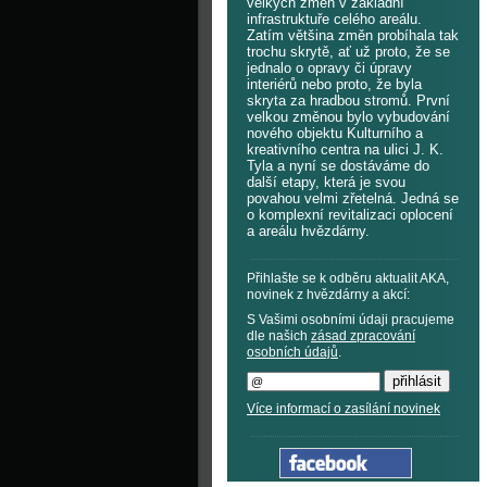
velkých změn v základní
infrastruktuře celého areálu.
Zatím většina změn probíhala tak
trochu skrytě, ať už proto, že se
jednalo o opravy či úpravy
interiérů nebo proto, že byla
skryta za hradbou stromů. První
velkou změnou bylo vybudování
nového objektu Kulturního a
kreativního centra na ulici J. K.
Tyla a nyní se dostáváme do
další etapy, která je svou
povahou velmi zřetelná. Jedná se
o komplexní revitalizaci oplocení
a areálu hvězdárny.
Přihlašte se k odběru aktualit AKA,
novinek z hvězdárny a akcí:
S Vašimi osobními údaji pracujeme
dle našich
zásad zpracování
osobních údajů
.
Více informací o zasílání novinek