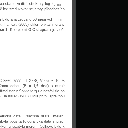
konstantu vnitřní struktury log k
=
2 obs
dě lze zredukovat nejistoty předchozích
em bylo analyzováno 50 přesných minim
i a kol. (2009) sklon orbitální dráhy
lce 1
, Kompletní
O-C diagram
je vidět
C 3560-0777, FL 2778, Vmax = 10,95
běžnou dobou
(P = 1,5 dne)
s mírně
offmeister v Sonnebergu a nezávisle na
aussler (1966) určili první správnou
etrická data. Všechna starší měření
ebyla použita fotografická data z prací
elkému rozptylu měření. Celkově bylo k