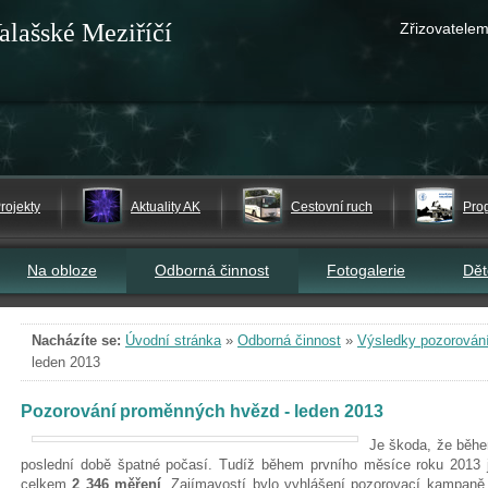
alašské Meziříčí
Zřizovatelem
rojekty
Aktuality AK
Cestovní ruch
Pro
Na obloze
Odborná činnost
Fotogalerie
Dě
Nacházíte se:
Úvodní stránka
»
Odborná činnost
»
Výsledky pozorován
leden 2013
Pozorování proměnných hvězd - leden 2013
Je škoda, že běhe
poslední době špatné počasí. Tudíž během prvního měsíce roku 2013 j
celkem
2 346 měření
. Zajímavostí bylo vyhlášení pozorovací kampaně