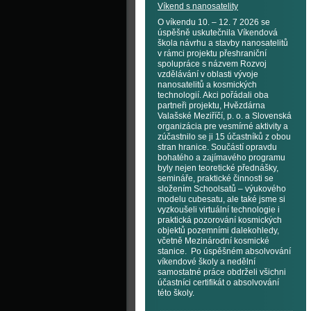
Víkend s nanosatelity
O víkendu 10. – 12. 7 2026 se
úspěšně uskutečnila Víkendová
škola návrhu a stavby nanosatelitů
v rámci projektu přeshraniční
spolupráce s názvem Rozvoj
vzdělávání v oblasti vývoje
nanosatelitů a kosmických
technologií. Akci pořádali oba
partneři projektu, Hvězdárna
Valašské Meziříčí, p. o. a Slovenská
organizácia pre vesmírné aktivity a
zúčastnilo se ji 15 účastníků z obou
stran hranice. Součástí opravdu
bohatého a zajímavého programu
byly nejen teoretické přednášky,
semináře, praktické činnosti se
složením Schoolsatů – výukového
modelu cubesatu, ale také jsme si
vyzkoušeli virtuální technologie i
praktická pozorování kosmických
objektů pozemními dalekohledy,
včetně Mezinárodní kosmické
stanice. Po úspěšném absolvování
víkendové školy a nedělní
samostatné práce obdrželi všichni
účastníci certifikát o absolvování
této školy.