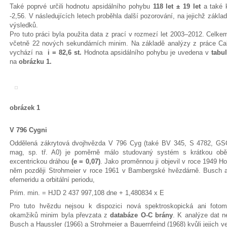
Také poprvé určili hodnotu apsidálního pohybu
118 let ± 19 let
a také 
-2,56. V následujících letech proběhla další pozorování, na jejichž zákla
výsledků.
Pro tuto práci byla použita data z prací v rozmezí let 2003–2012. Celk
včetně 22 nových sekundárních minim. Na základě analýzy z práce Cakirl
vychází na
i = 82,6 st.
Hodnota apsidálního pohybu je uvedena v
tabu
na
obrázku 1.
obrázek 1
V 796 Cygni
Oddělená zákrytová dvojhvězda V 796 Cyg (také BV 345, S 4782, GS
mag, sp. tř. A0) je poměrně málo studovaný systém s krátkou o
excentrickou dráhou
(e = 0,07)
. Jako proměnnou ji objevil v roce 1949 H
něm později Strohmeier v roce 1961 v Bambergské hvězdárně. Busch a H
efemeridu a orbitální periodu,
Prim. min. = HJD 2 437 997,108 dne + 1,480834 x E
Pro tuto hvězdu nejsou k dispozici nová spektroskopická ani fotom
okamžiků minim byla převzata z
databáze O-C brány
. K analýze dat n
Busch a Haussler (1966) a Strohmeier a Bauernfeind (1968) kvůli jejich v