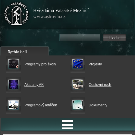
Hvězdárna Valašské Meziříčí
www.astrovm.cz
Programy pro školy
Projekty
Aktuality AK
Cestovní ruch
Programový letáček
Dokumenty