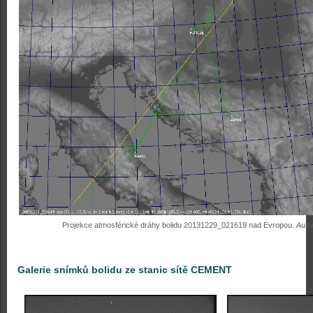
Projekce atmosférické dráhy bolidu 20131229_021619 nad Evropou.
Auto
Galerie snímků bolidu ze stanic sítě CEMENT