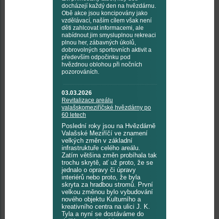
docházejí každý den na hvězdárnu.
Obě akce jsou koncipovány jako
vzdělávací, naším cílem však není
děti zahlcovat informacemi, ale
nabídnout jim smysluplnou rekreaci
plnou her, zábavných úkolů,
dobrovolných sportovních aktivit a
především odpočinku pod
hvězdnou oblohou při nočních
pozorováních.
03.03.2026
Revitalizace areálu
valašskomeziříčské hvězdárny po
60 letech
Poslední roky jsou na Hvězdárně
Valašské Meziříčí ve znamení
velkých změn v základní
infrastruktuře celého areálu.
Zatím většina změn probíhala tak
trochu skrytě, ať už proto, že se
jednalo o opravy či úpravy
interiérů nebo proto, že byla
skryta za hradbou stromů. První
velkou změnou bylo vybudování
nového objektu Kulturního a
kreativního centra na ulici J. K.
Tyla a nyní se dostáváme do