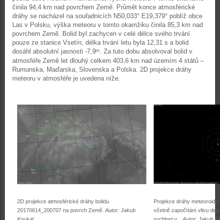
činila 94,4 km nad povrchem Země. Průmět konce atmosférické
dráhy se nacházel na souřadnicích N50,033° E19,379° poblíž obce
Las v Polsku, výška meteoru v tomto okamžiku činila 85,3 km nad
povrchem Země. Bolid byl zachycen v celé délce svého trvání
pouze ze stanice Vsetín, délka trvání letu byla 12,31 s a bolid
dosáhl absolutní jasnosti -7,9
. Za tuto dobu absolvoval bolid v
m
atmosféře Země let dlouhý celkem 403,6 km nad územím 4 států –
Rumunska, Maďarska, Slovenska a Polska. 2D projekce dráhy
meteoru v atmosféře je uvedena níže.
2D projekce atmosférické dráhy bolidu
Projekce dráhy meteoroidu 
20170614_200707 na povrch Země.
Autor: Jakub
včetně započítání vlivu de
Koukal
rychlost v
.
Autor: Jakub K