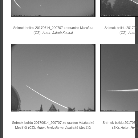
Snímek bolidu 20170614_200707 ze stanice Maruška
Snímek bolidu 201706
(CZ).
Autor: Jakub Koukal
(CZ).
Autor
Snímek bolidu 20170614_200707 ze stanice Valašsské
Snímek bolidu 2017061
Meziříčí (CZ).
Autor: Hvězdárna Valašské Meziříčí
(SK).
Autor: Hve