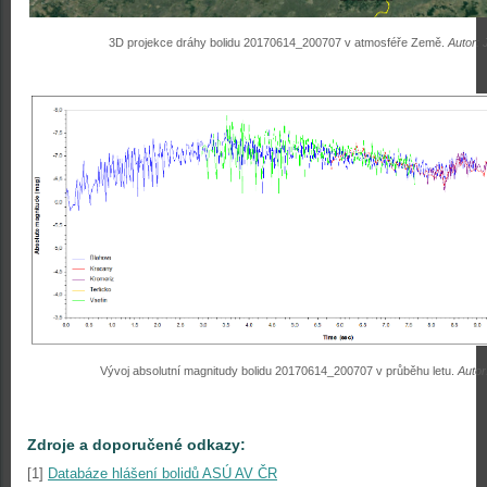
3D projekce dráhy bolidu 20170614_200707 v atmosféře Země.
Autor:
Vývoj absolutní magnitudy bolidu 20170614_200707 v průběhu letu.
Autor
Zdroje a doporučené odkazy:
[1]
Databáze hlášení bolidů ASÚ AV ČR