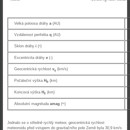
g
Velká poloosa dráhy
a
(AU)
Vzdálenost perihélia
q
(AU)
Sklon dráhy
i
(
)
o
Excentricita dráhy
e
(-)
Geocentrická rychlost
v
(km/s)
g
Počáteční výška
H
(km)
B
Koncová výška
H
(km)
E
Absolutní magnituda
amag
(
)
m
Jednalo se o středně rychlý meteor, geocentrická rychlost
meteoroidu před vstupem do gravitačního pole Země byla 30,9 km/s