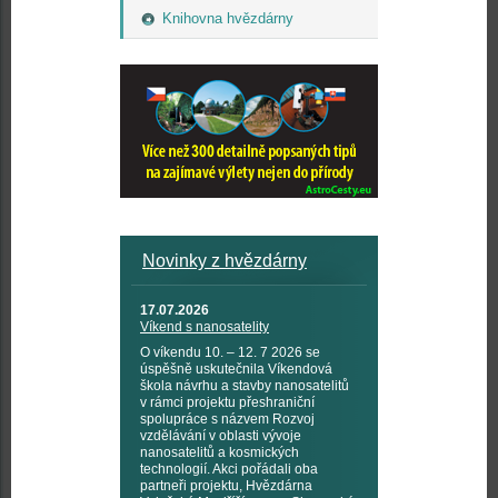
Knihovna hvězdárny
Novinky z hvězdárny
17.07.2026
Víkend s nanosatelity
O víkendu 10. – 12. 7 2026 se
úspěšně uskutečnila Víkendová
škola návrhu a stavby nanosatelitů
v rámci projektu přeshraniční
spolupráce s názvem Rozvoj
vzdělávání v oblasti vývoje
nanosatelitů a kosmických
technologií. Akci pořádali oba
partneři projektu, Hvězdárna