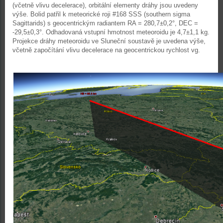
(včetně vlivu decelerace), orbitální elementy dráhy jsou uvedeny
výše. Bolid patřil k meteorické roji #168 SSS (southern sigma
Sagittarids) s geocentrickým radiantem RA = 280,7±0,2°, DEC =
-29,5±0,3°. Odhadovaná vstupní hmotnost meteoroidu je 4,7±1,1 kg.
Projekce dráhy meteoroidu ve Sluneční soustavě je uvedena výše,
včetně započítání vlivu decelerace na geocentrickou rychlost vg.