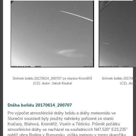
Snímek bolidu 20170614_200707 ze stanice Kroměříž
Snímek bolidu 2017061
(CZ).
Autor: Jakub Koukal
(CZ).
Auto
Dráha bolidu 20170614_200707
Pro výpočet atmosférické dráhy bolidu a dráhy meteoroidu ve
Sluneční soustavě byly použity nahrávky pořízené ze stanic
Kračany, Blahová, Kroměříž, Vsetín a Těrlicko. Průmět počátku
atmosférické dráhy se nacházel na souřadnicích N47,520° E23,235°
poblíž obce Rodina v Rumunsku, výška meteoru v tomto okamžiku