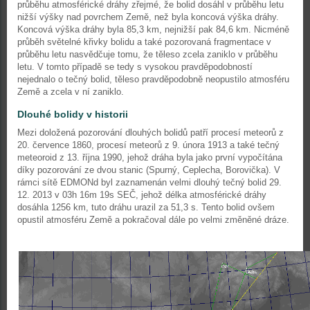
průběhu atmosférické dráhy zřejmé, že bolid dosáhl v průběhu letu
nižší výšky nad povrchem Země, než byla koncová výška dráhy.
Koncová výška dráhy byla 85,3 km, nejnižší pak 84,6 km. Nicméně
průběh světelné křivky bolidu a také pozorovaná fragmentace v
průběhu letu nasvědčuje tomu, že těleso zcela zaniklo v průběhu
letu. V tomto případě se tedy s vysokou pravděpodobností
nejednalo o tečný bolid, těleso pravděpodobně neopustilo atmosféru
Země a zcela v ní zaniklo.
Dlouhé bolidy v historii
Mezi doložená pozorování dlouhých bolidů patří procesí meteorů z
20. července 1860, procesí meteorů z 9. února 1913 a také tečný
meteoroid z 13. října 1990, jehož dráha byla jako první vypočítána
díky pozorování ze dvou stanic (Spurný, Ceplecha, Borovička). V
rámci sítě EDMONd byl zaznamenán velmi dlouhý tečný bolid 29.
12. 2013 v 03h 16m 19s SEČ, jehož délka atmosférické dráhy
dosáhla 1256 km, tuto dráhu urazil za 51,3 s. Tento bolid ovšem
opustil atmosféru Země a pokračoval dále po velmi změněné dráze.