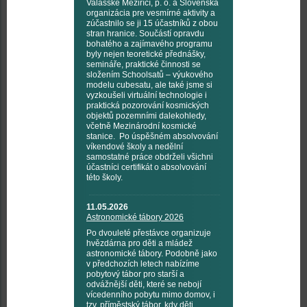
Valašské Meziříčí, p. o. a Slovenská
organizácia pre vesmírné aktivity a
zúčastnilo se ji 15 účastníků z obou
stran hranice. Součástí opravdu
bohatého a zajímavého programu
byly nejen teoretické přednášky,
semináře, praktické činnosti se
složením Schoolsatů – výukového
modelu cubesatu, ale také jsme si
vyzkoušeli virtuální technologie i
praktická pozorování kosmických
objektů pozemními dalekohledy,
včetně Mezinárodní kosmické
stanice. Po úspěšném absolvování
víkendové školy a nedělní
samostatné práce obdrželi všichni
účastníci certifikát o absolvování
této školy.
11.05.2026
Astronomické tábory 2026
Po dvouleté přestávce organizuje
hvězdárna pro děti a mládež
astronomické tábory. Podobně jako
v předchozích letech nabízíme
pobytový tábor pro starší a
odvážnější děti, které se nebojí
vícedenního pobytu mimo domov, i
tzv. příměstský tábor, kdy děti