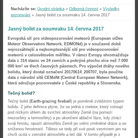
Nacházíte se:
Úvodní stránka
»
Odborná činnost
»
Výsledky
pozorování
»
Jasný bolid za soumraku 14. června 2017
Jasný bolid za soumraku 14. června 2017
Evropská síť pro videopozorování meteorů (European viDeo
Meteor Observation Network, EDMONd) je v současné době
nejrozsáhlejší a nejkomplexnější sítí pro videopozorování
meteorů v celosvětovém měřítku. V rámci Evropy shromažďuje
data z 314 stanic ve 24 zemích a pokrývá plochu více než 7 000
000 km
ve třech časových pásmech. Pro výpočet dráhy nového
2
bolidu, který dostal označení 20170614_200707, byla použita
data z národní sítě CEMeNt (Central European Meteor Network),
která sdružuje pozorovatele z České republiky a Slovenska.
Tečný bolid?
Tečný bolid (
Earth-grazing fireball
) je poměrně zvláštním typem
bolidu. Z jeho definice plyne, že se jedná o meteor, který vstoupí
pod nízkým úhlem do svrchní atmosféry Země (na pomezí
mezosféry a termosféry) a po ukončení ablační fáze, kdy ztrácí
svoji hmotu, opustí atmosféru Země po velmi změněné dráze a se
sníženou hmotností. Těleso se tedy při své pouti vesmírem jen na
chvíli ocitá v zemské atmosféře a letí dál. V tomto případě je z