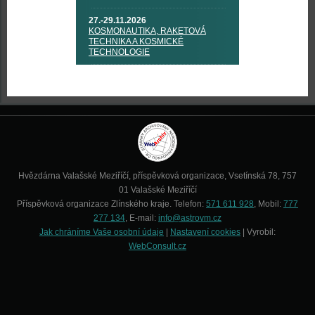
27.-29.11.2026
KOSMONAUTIKA, RAKETOVÁ
TECHNIKA A KOSMICKÉ
TECHNOLOGIE
Hvězdárna Valašské Meziříčí, příspěvková organizace, Vsetínská 78, 757
01 Valašské Meziříčí
Příspěvková organizace Zlínského kraje. Telefon:
571 611 928
, Mobil:
777
277 134
, E-mail:
info@astrovm.cz
Jak chráníme Vaše osobní údaje
|
Nastavení cookies
| Vyrobil:
WebConsult.cz