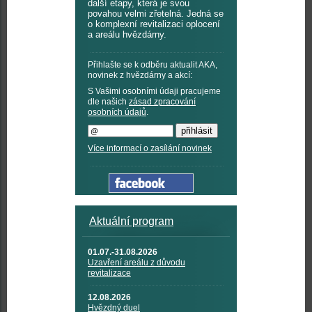
další etapy, která je svou
povahou velmi zřetelná. Jedná se
o komplexní revitalizaci oplocení
a areálu hvězdárny.
Přihlašte se k odběru aktualit AKA,
novinek z hvězdárny a akcí:
S Vašimi osobními údaji pracujeme
dle našich
zásad zpracování
osobních údajů
.
Více informací o zasílání novinek
Aktuální program
01.07.-31.08.2026
Uzavření areálu z důvodu
revitalizace
12.08.2026
Hvězdný duel