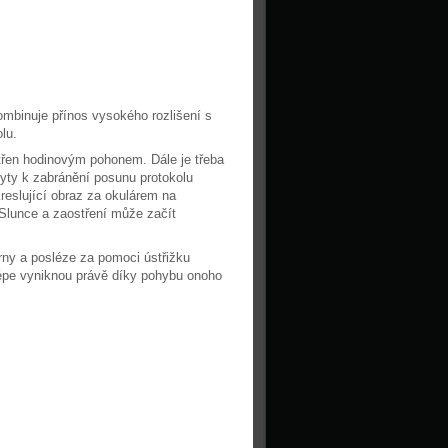
ombinuje přínos vysokého rozlišení s
lu.
atřen hodinovým pohonem. Dále je třeba
hyty k zabránění posunu protokolu
reslující obraz za okulárem na
 Slunce a zaostření může začít
rny a posléze za pomoci ústřižku
 lépe vyniknou právě díky pohybu onoho