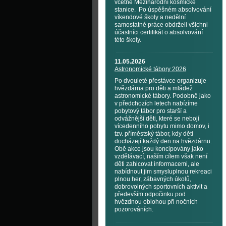
včetně Mezinárodní kosmické
stanice. Po úspěšném absolvování
víkendové školy a nedělní
samostatné práce obdrželi všichni
účastníci certifikát o absolvování
této školy.
11.05.2026
Astronomické tábory 2026
Po dvouleté přestávce organizuje
hvězdárna pro děti a mládež
astronomické tábory. Podobně jako
v předchozích letech nabízíme
pobytový tábor pro starší a
odvážnější děti, které se nebojí
vícedenního pobytu mimo domov, i
tzv. příměstský tábor, kdy děti
docházejí každý den na hvězdárnu.
Obě akce jsou koncipovány jako
vzdělávací, naším cílem však není
děti zahlcovat informacemi, ale
nabídnout jim smysluplnou rekreaci
plnou her, zábavných úkolů,
dobrovolných sportovních aktivit a
především odpočinku pod
hvězdnou oblohou při nočních
pozorováních.