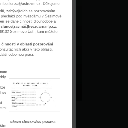
su libor.lenza@astrovm.cz. Děkujeme!
telů, zabývajících se pozorováním
) přechází pod hvězdárnu v Sezimově
teří se dané činnosti dlouhodobě a
e
slunce(zavináč)hvezdarna-fp.cz
.
 39102 Sezimovo Ústí, kam můžete
 činnosti v oblasti pozorování
onzultačních akcí v této oblasti.
další odbornou práci.
znam
ohly
 lze
dnes
at
elmi
Náhled zákresového protokolu
:
vším