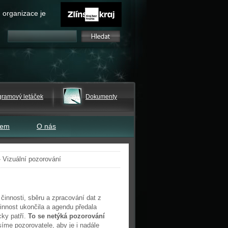
 organizace je
gramový letáček
Dokumenty
tem
O nás
»
Vizuální pozorování
činnosti, sběru a zpracování dat z
innost ukončila a agendu předala
cky patří.
To se netýká pozorování
síme pozorovatele, aby je i nadále