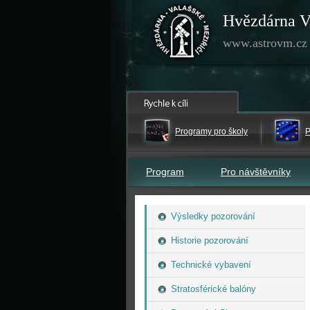
Hvězdárna V
www.astrovm.cz
Programy pro školy
P
Program
Pro návštěvníky
Výsledky pozorování
Historie pozorování
Technické vybavení
Stratosférické balóny