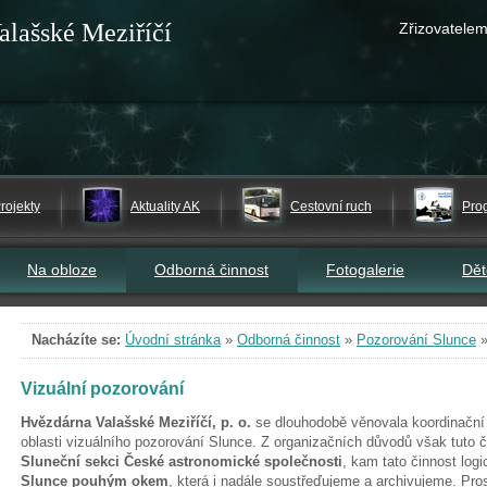
alašské Meziříčí
Zřizovatelem
rojekty
Aktuality AK
Cestovní ruch
Pro
Na obloze
Odborná činnost
Fotogalerie
Dě
Nacházíte se:
Úvodní stránka
»
Odborná činnost
»
Pozorování Slunce
Vizuální pozorování
Hvězdárna Valašské Meziříčí, p. o.
se dlouhodobě věnovala koordinační 
oblasti vizuálního pozorování Slunce. Z organizačních důvodů však tuto č
Sluneční sekci České astronomické společnosti
, kam tato činnost logi
Slunce pouhým okem
, která i nadále soustřeďujeme a archivujeme. Pro