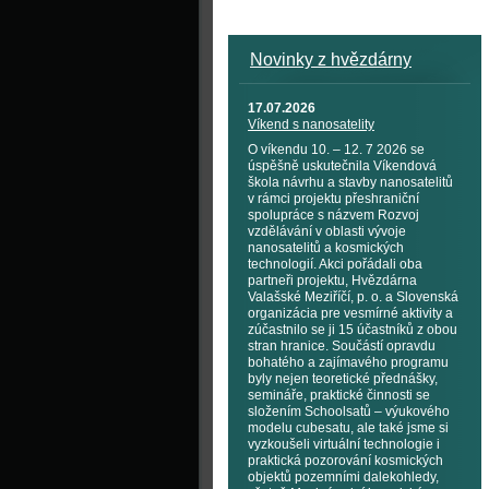
Novinky z hvězdárny
17.07.2026
Víkend s nanosatelity
O víkendu 10. – 12. 7 2026 se
úspěšně uskutečnila Víkendová
škola návrhu a stavby nanosatelitů
v rámci projektu přeshraniční
spolupráce s názvem Rozvoj
vzdělávání v oblasti vývoje
nanosatelitů a kosmických
technologií. Akci pořádali oba
partneři projektu, Hvězdárna
Valašské Meziříčí, p. o. a Slovenská
organizácia pre vesmírné aktivity a
zúčastnilo se ji 15 účastníků z obou
stran hranice. Součástí opravdu
bohatého a zajímavého programu
byly nejen teoretické přednášky,
semináře, praktické činnosti se
složením Schoolsatů – výukového
modelu cubesatu, ale také jsme si
vyzkoušeli virtuální technologie i
praktická pozorování kosmických
objektů pozemními dalekohledy,