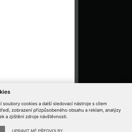
kies
 soubory cookies a další sledovací nástroje s cílem
tředí, zobrazení přizpůsobeného obsahu a reklam, analýzy
 a zjištění zdroje návštěvnosti.
ziříčí
o@astrovm.cz
M
UPRAVIT MÉ PŘEDVOLBY