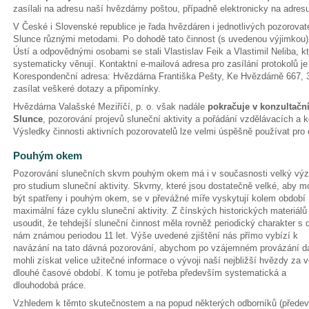
zasílali na adresu naší hvězdárny poštou, případně elektronicky na adre
V České i Slovenské republice je řada hvězdáren i jednotlivých pozorova
Slunce různými metodami. Po dohodě tato činnost (s uvedenou výjimkou
Ústí a odpovědnými osobami se stali Vlastislav Feik a Vlastimil Neliba, k
systematicky věnují. Kontaktní e-mailová adresa pro zasílání protokolů j
Korespondenční adresa: Hvězdárna Františka Pešty, Ke Hvězdárně 667,
zasílat veškeré dotazy a připomínky.
Hvězdárna Valašské Meziříčí, p. o. však nadále
pokračuje v konzultační
Slunce
, pozorování projevů sluneční aktivity a pořádání vzdělávacích a k
Výsledky činnosti aktivních pozorovatelů lze velmi úspěšně používat pro 
Pouhým okem
Pozorování slunečních skvrn pouhým okem má i v současnosti velký vý
pro studium sluneční aktivity. Skvrny, které jsou dostatečně velké, aby m
být spatřeny i pouhým okem, se v převážné míře vyskytují kolem období
maximální fáze cyklu sluneční aktivity. Z čínských historických materiálů
usoudit, že tehdejší sluneční činnost měla rovněž periodický charakter s 
nám známou periodou 11 let. Výše uvedené zjištění nás přímo vybízí k
navázání na tato dávná pozorování, abychom po vzájemném provázání d
mohli získat velice užitečné informace o vývoji naší nejbližší hvězdy za v
dlouhé časové období. K tomu je potřeba především systematická a
dlouhodobá práce.
Vzhledem k těmto skutečnostem a na popud některých odborníků (přede