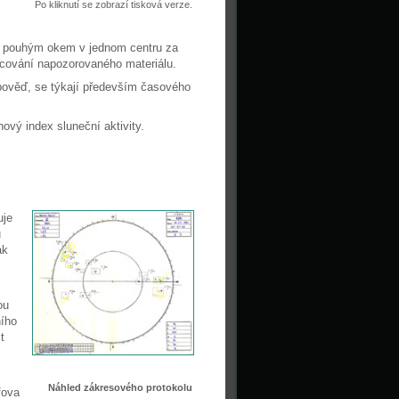
Po kliknutí se zobrazí tisková verze.
ce pouhým okem v jednom centru za
acování napozorovaného materiálu.
pověď, se týkají především časového
ový index sluneční aktivity.
uje
u
ak
ou
ního
t
Náhled zákresového protokolu
fova