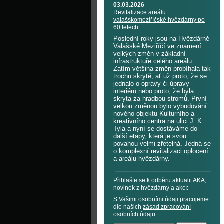
03.03.2026
Revitalizace areálu
valašskomeziříčské hvězdárny po
60 letech
Poslední roky jsou na Hvězdárně
Valašské Meziříčí ve znamení
velkých změn v základní
infrastruktuře celého areálu.
Zatím většina změn probíhala tak
trochu skrytě, ať už proto, že se
jednalo o opravy či úpravy
interiérů nebo proto, že byla
skryta za hradbou stromů. První
velkou změnou bylo vybudování
nového objektu Kulturního a
kreativního centra na ulici J. K.
Tyla a nyní se dostáváme do
další etapy, která je svou
povahou velmi zřetelná. Jedná se
o komplexní revitalizaci oplocení
a areálu hvězdárny.
Přihlašte se k odběru aktualit AKA,
novinek z hvězdárny a akcí:
S Vašimi osobními údaji pracujeme
dle našich
zásad zpracování
osobních údajů
.