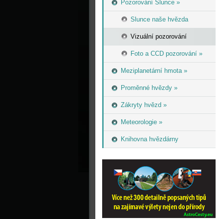
Pozorování Slunce »
Slunce naše hvězda
Vizuální pozorování
Foto a CCD pozorování »
Meziplanetární hmota »
Proměnné hvězdy »
Zákryty hvězd »
Meteorologie »
Knihovna hvězdárny