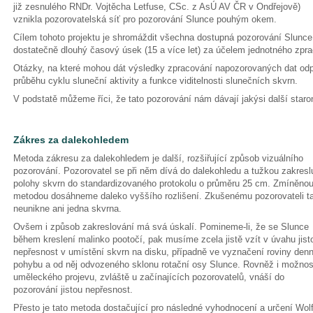
již zesnulého RNDr. Vojtěcha Letfuse, CSc. z AsÚ AV ČR v Ondřejově)
vznikla pozorovatelská síť pro pozorování Slunce pouhým okem.
Cílem tohoto projektu je shromáždit všechna dostupná pozorování Slun
dostatečně dlouhý časový úsek (15 a více let) za účelem jednotného zpr
Otázky, na které mohou dát výsledky zpracování napozorovaných dat od
průběhu cyklu sluneční aktivity a funkce viditelnosti slunečních skvrn.
V podstatě můžeme říci, že tato pozorování nám dávají jakýsi další staron
Zákres za dalekohledem
Metoda zákresu za dalekohledem je další, rozšiřující způsob vizuálního
pozorování. Pozorovatel se při něm dívá do dalekohledu a tužkou zakresl
polohy skvrn do standardizovaného protokolu o průměru 25 cm. Zmíněno
metodou dosáhneme daleko vyššího rozlišení. Zkušenému pozorovateli t
neunikne ani jedna skvrna.
Ovšem i způsob zakreslování má svá úskalí. Pomineme-li, že se Slunce
během kreslení malinko pootočí, pak musíme zcela jistě vzít v úvahu jist
nepřesnost v umístění skvrn na disku, případně ve vyznačení roviny den
pohybu a od něj odvozeného sklonu rotační osy Slunce. Rovněž i možnos
uměleckého projevu, zvláště u začínajících pozorovatelů, vnáší do
pozorování jistou nepřesnost.
Přesto je tato metoda dostačující pro následné vyhodnocení a určení Wol