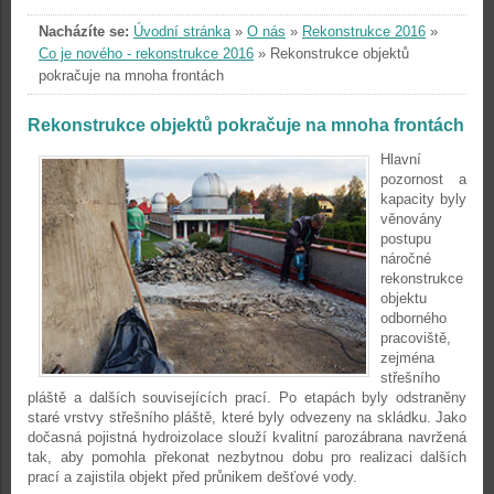
Nacházíte se:
Úvodní stránka
»
O nás
»
Rekonstrukce 2016
»
Co je nového - rekonstrukce 2016
»
Rekonstrukce objektů
pokračuje na mnoha frontách
Rekonstrukce objektů pokračuje na mnoha frontách
Hlavní
pozornost a
kapacity byly
věnovány
postupu
náročné
rekonstrukce
objektu
odborného
pracoviště,
zejména
střešního
pláště a dalších souvisejících prací. Po etapách byly odstraněny
staré vrstvy střešního pláště, které byly odvezeny na skládku. Jako
dočasná pojistná hydroizolace slouží kvalitní parozábrana navržená
tak, aby pomohla překonat nezbytnou dobu pro realizaci dalších
prací a zajistila objekt před průnikem dešťové vody.