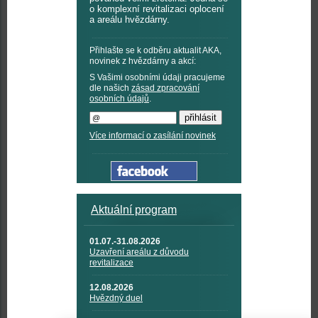
o komplexní revitalizaci oplocení
a areálu hvězdárny.
Přihlašte se k odběru aktualit AKA,
novinek z hvězdárny a akcí:
S Vašimi osobními údaji pracujeme
dle našich
zásad zpracování
osobních údajů
.
Více informací o zasílání novinek
Aktuální program
01.07.-31.08.2026
Uzavření areálu z důvodu
revitalizace
12.08.2026
Hvězdný duel