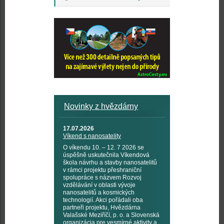
Novinky z hvězdárny
17.07.2026
Víkend s nanosatelity
O víkendu 10. – 12. 7 2026 se
úspěšně uskutečnila Víkendová
škola návrhu a stavby nanosatelitů
v rámci projektu přeshraniční
spolupráce s názvem Rozvoj
vzdělávání v oblasti vývoje
nanosatelitů a kosmických
technologií. Akci pořádali oba
partneři projektu, Hvězdárna
Valašské Meziříčí, p. o. a Slovenská
organizácia pre vesmírné aktivity a