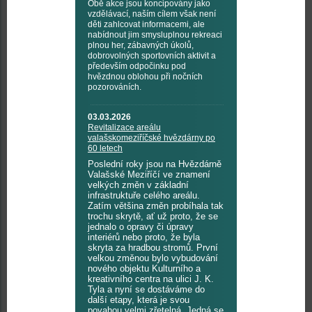
Obě akce jsou koncipovány jako
vzdělávací, naším cílem však není
děti zahlcovat informacemi, ale
nabídnout jim smysluplnou rekreaci
plnou her, zábavných úkolů,
dobrovolných sportovních aktivit a
především odpočinku pod
hvězdnou oblohou při nočních
pozorováních.
03.03.2026
Revitalizace areálu
valašskomeziříčské hvězdárny po
60 letech
Poslední roky jsou na Hvězdárně
Valašské Meziříčí ve znamení
velkých změn v základní
infrastruktuře celého areálu.
Zatím většina změn probíhala tak
trochu skrytě, ať už proto, že se
jednalo o opravy či úpravy
interiérů nebo proto, že byla
skryta za hradbou stromů. První
velkou změnou bylo vybudování
nového objektu Kulturního a
kreativního centra na ulici J. K.
Tyla a nyní se dostáváme do
další etapy, která je svou
povahou velmi zřetelná. Jedná se