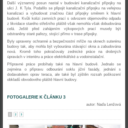
Další významný posun nastal v budování kanalizační přípojky na
ulici J. K Tyla. Podařilo se připojit kanalizační přípojku na veřejnou
kanalizaci a vybudovat značnou část přípojky směrem k hlavní
budově. Kvůli kolizi zemních prací s odvozem objemového odpadu
z likvidace starého střešního pláště však nemohla však dobudována
celá. Ještě před zahájením výkopových prací musely být
odstraněny staré pařezy, stojící přímo v trase přípojky.
Byly upraveny ochranné a bezpečnostní mříže na oknech suterénu
budovy tak, aby mohla být vybourána stávající okna a zabudována
nová. Kromě toho pokračovaly zednické práce na drobných
úpravách v interiéru a práce elektrikářské a vodoinstalační.
Přípravné práce probíhaly také na hlavní budově. Jednalo se
zejména o přípravu odbourání soklu jižní fasády, jednání s
dodavatelem oprav teraca, ale také byl zjištěn rozsah poškození
obkladů obvodového pláště hlavní budovy.
FOTOGALERIE K ČLÁNKU 3
autor: Naďa Lenžová
1
2
3