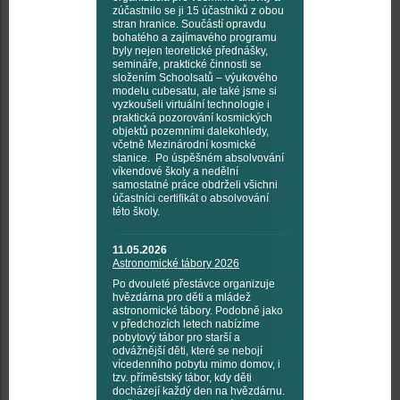
zúčastnilo se ji 15 účastníků z obou
stran hranice. Součástí opravdu
bohatého a zajímavého programu
byly nejen teoretické přednášky,
semináře, praktické činnosti se
složením Schoolsatů – výukového
modelu cubesatu, ale také jsme si
vyzkoušeli virtuální technologie i
praktická pozorování kosmických
objektů pozemními dalekohledy,
včetně Mezinárodní kosmické
stanice. Po úspěšném absolvování
víkendové školy a nedělní
samostatné práce obdrželi všichni
účastníci certifikát o absolvování
této školy.
11.05.2026
Astronomické tábory 2026
Po dvouleté přestávce organizuje
hvězdárna pro děti a mládež
astronomické tábory. Podobně jako
v předchozích letech nabízíme
pobytový tábor pro starší a
odvážnější děti, které se nebojí
vícedenního pobytu mimo domov, i
tzv. příměstský tábor, kdy děti
docházejí každý den na hvězdárnu.