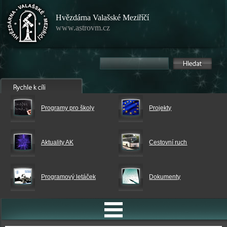
Hvězdárna Valašské Meziříčí
www.astrovm.cz
Programy pro školy
Projekty
Aktuality AK
Cestovní ruch
Programový letáček
Dokumenty