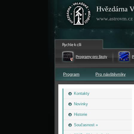
Hvězdárna V
www.astrovm.cz
Programy pro školy
P
Program
Pro návštěvníky
Kontakty
Novinky
Historie
Současnost »