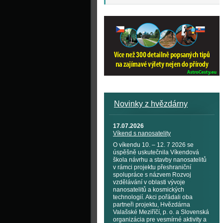
Novinky z hvězdárny
17.07.2026
Víkend s nanosatelity
O víkendu 10. – 12. 7 2026 se
úspěšně uskutečnila Víkendová
škola návrhu a stavby nanosatelitů
v rámci projektu přeshraniční
spolupráce s názvem Rozvoj
vzdělávání v oblasti vývoje
nanosatelitů a kosmických
technologií. Akci pořádali oba
partneři projektu, Hvězdárna
Valašské Meziříčí, p. o. a Slovenská
organizácia pre vesmírné aktivity a