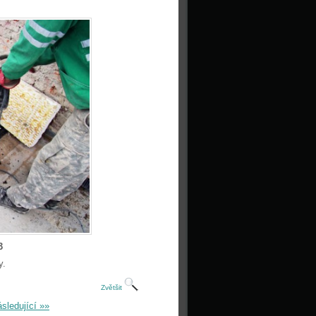
3
y.
Zvětšit
sledující »»