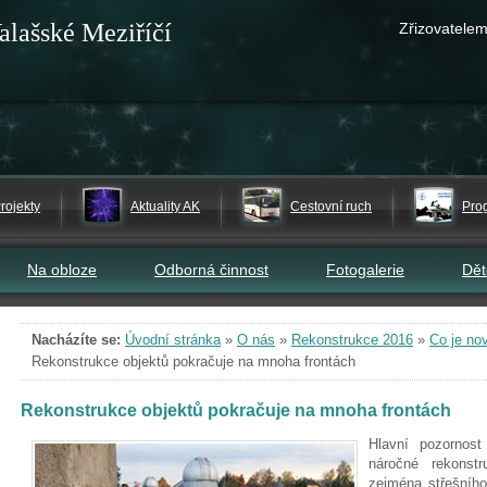
alašské Meziříčí
Zřizovatelem
rojekty
Aktuality AK
Cestovní ruch
Pro
Na obloze
Odborná činnost
Fotogalerie
Dě
Nacházíte se:
Úvodní stránka
»
O nás
»
Rekonstrukce 2016
»
Co je no
Rekonstrukce objektů pokračuje na mnoha frontách
Rekonstrukce objektů pokračuje na mnoha frontách
Hlavní pozornos
náročné rekonstr
zejména střešního