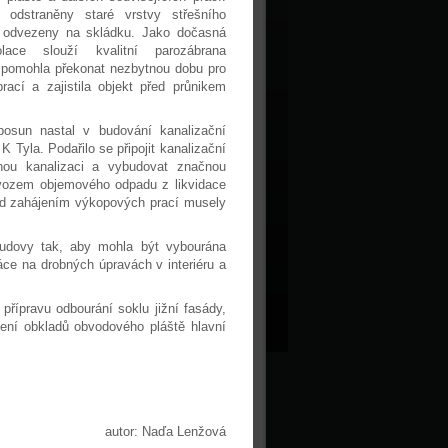
 odstraněny staré vrstvy střešního
ly odvezeny na skládku. Jako dočasná
zolace slouží kvalitní parozábrana
 pomohla překonat nezbytnou dobu pro
prací a zajistila objekt před průnikem
osun nastal v budování kanalizační
. K Tyla. Podařilo se připojit kanalizační
jnou kanalizaci a vybudovat značnou
dvozem objemového odpadu z likvidace
ed zahájením výkopových prací musely
udovy tak, aby mohla být vybourána
ce na drobných úpravách v interiéru a
přípravu odbourání soklu jižní fasády,
zení obkladů obvodového pláště hlavní
autor: Naďa Lenžová