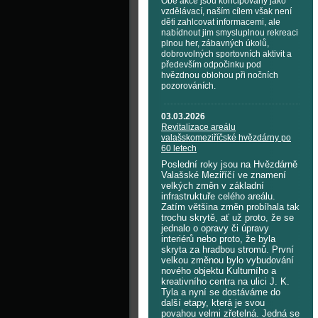
Obě akce jsou koncipovány jako
vzdělávací, naším cílem však není
děti zahlcovat informacemi, ale
nabídnout jim smysluplnou rekreaci
plnou her, zábavných úkolů,
dobrovolných sportovních aktivit a
především odpočinku pod
hvězdnou oblohou při nočních
pozorováních.
03.03.2026
Revitalizace areálu
valašskomeziříčské hvězdárny po
60 letech
Poslední roky jsou na Hvězdárně
Valašské Meziříčí ve znamení
velkých změn v základní
infrastruktuře celého areálu.
Zatím většina změn probíhala tak
trochu skrytě, ať už proto, že se
jednalo o opravy či úpravy
interiérů nebo proto, že byla
skryta za hradbou stromů. První
velkou změnou bylo vybudování
nového objektu Kulturního a
kreativního centra na ulici J. K.
Tyla a nyní se dostáváme do
další etapy, která je svou
povahou velmi zřetelná. Jedná se