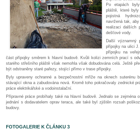
Po etapách byly
pláště, které by
pojistná hydroi
navržená tak, aby
realizaci dalších 
dešťové vody.
Další významný p
přípojky na ulici J
přípojku na veře
část přípojky směrem k hlavní budově. Kvůli kolizi zemních prací s o
starého střešního pláště však nemohla však dobudována celá. Ještě př
být odstraněny staré pařezy, stojící přímo v trase přípojky.
Byly upraveny ochranné a bezpečnostní mříže na oknech suterénu b
stávající okna a zabudována nová. Kromě toho pokračovaly zednické prá
práce elektrikářské a vodoinstalační.
Přípravné práce probíhaly také na hlavní budově. Jednalo se zejména o 
jednání s dodavatelem oprav teraca, ale také byl zjištěn rozsah poško
budovy.
FOTOGALERIE K ČLÁNKU 3