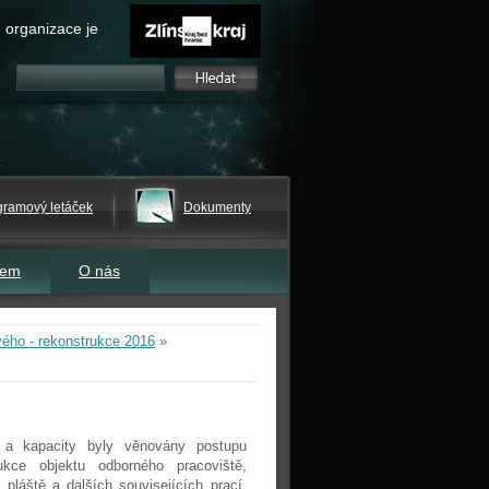
 organizace je
gramový letáček
Dokumenty
tem
O nás
vého - rekonstrukce 2016
»
t a kapacity byly věnovány postupu
ukce objektu odborného pracoviště,
 pláště a dalších souvisejících prací.