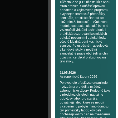
zúčastnilo se ji 15 účastníků z obou
stran hranice. Součástí opravdu
bohatého a zajímavého programu
byly nejen teoretické přednášky,
semináře, praktické činnosti se
složením Schoolsatů – výukového
modelu cubesatu, ale také jsme si
vyzkoušeli virtuální technologie i
praktická pozorování kosmických
objektů pozemními dalekohledy,
včetně Mezinárodní kosmické
stanice. Po úspěšném absolvování
víkendové školy a nedělní
samostatné práce obdrželi všichni
účastníci certifikát o absolvování
této školy.
11.05.2026
Astronomické tábory 2026
Po dvouleté přestávce organizuje
hvězdárna pro děti a mládež
astronomické tábory. Podobně jako
v předchozích letech nabízíme
pobytový tábor pro starší a
odvážnější děti, které se nebojí
vícedenního pobytu mimo domov, i
tzv. příměstský tábor, kdy děti
docházejí každý den na hvězdárnu.