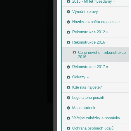
2015 - 60 let hvězdárny »
Výroční zprávy
Návrhy rozpočtu organizace
Rekonstrukce 2012 »
Rekonstrukce 2016 »
Co je nového - rekonstrukce
2016
Rekonstrukce 2017 »
Odkazy »
Kde nás najdete?
Logo a jeho použití
Mapa stránek
Veřejné zakázky a poptávky
Ochrana osobních údajů