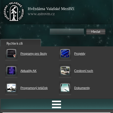
Hvězdárna Valašské Meziříčí
www.astrovm.cz
Programy pro školy
Projekty
Aktuality AK
Cestovní ruch
Programový letáček
Dokumenty