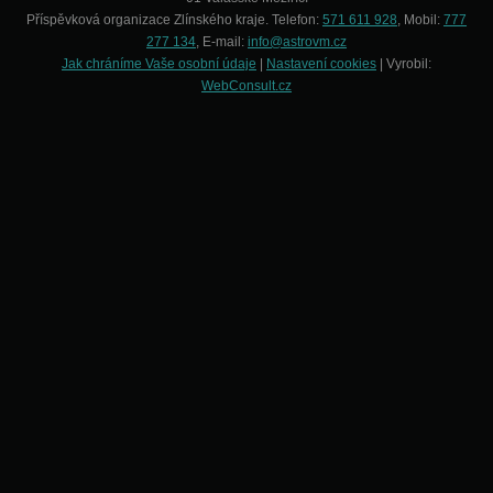
Příspěvková organizace Zlínského kraje. Telefon:
571 611 928
, Mobil:
777
277 134
, E-mail:
info@astrovm.cz
Jak chráníme Vaše osobní údaje
|
Nastavení cookies
| Vyrobil:
WebConsult.cz