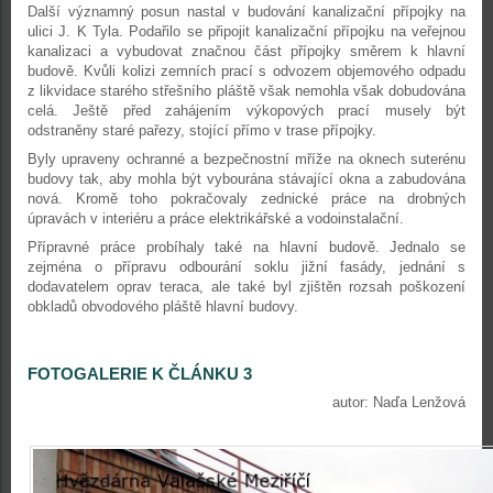
Další významný posun nastal v budování kanalizační přípojky na
ulici J. K Tyla. Podařilo se připojit kanalizační přípojku na veřejnou
kanalizaci a vybudovat značnou část přípojky směrem k hlavní
budově. Kvůli kolizi zemních prací s odvozem objemového odpadu
z likvidace starého střešního pláště však nemohla však dobudována
celá. Ještě před zahájením výkopových prací musely být
odstraněny staré pařezy, stojící přímo v trase přípojky.
Byly upraveny ochranné a bezpečnostní mříže na oknech suterénu
budovy tak, aby mohla být vybourána stávající okna a zabudována
nová. Kromě toho pokračovaly zednické práce na drobných
úpravách v interiéru a práce elektrikářské a vodoinstalační.
Přípravné práce probíhaly také na hlavní budově. Jednalo se
zejména o přípravu odbourání soklu jižní fasády, jednání s
dodavatelem oprav teraca, ale také byl zjištěn rozsah poškození
obkladů obvodového pláště hlavní budovy.
FOTOGALERIE K ČLÁNKU 3
autor: Naďa Lenžová