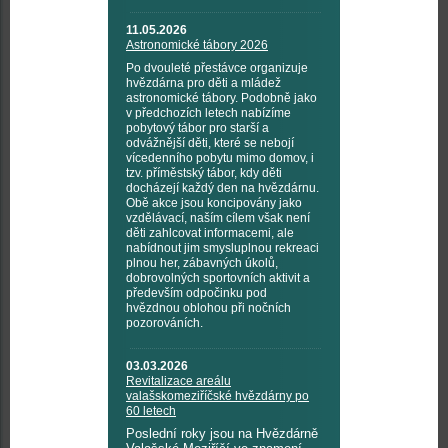
11.05.2026
Astronomické tábory 2026
Po dvouleté přestávce organizuje
hvězdárna pro děti a mládež
astronomické tábory. Podobně jako
v předchozích letech nabízíme
pobytový tábor pro starší a
odvážnější děti, které se nebojí
vícedenního pobytu mimo domov, i
tzv. příměstský tábor, kdy děti
docházejí každý den na hvězdárnu.
Obě akce jsou koncipovány jako
vzdělávací, naším cílem však není
děti zahlcovat informacemi, ale
nabídnout jim smysluplnou rekreaci
plnou her, zábavných úkolů,
dobrovolných sportovních aktivit a
především odpočinku pod
hvězdnou oblohou při nočních
pozorováních.
03.03.2026
Revitalizace areálu
valašskomeziříčské hvězdárny po
60 letech
Poslední roky jsou na Hvězdárně