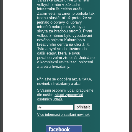
Valašské Meziříčí ve znamení
velkých změn v základní
infrastruktuře celého areálu.
Zatím většina změn probíhala tak
trochu skrytě, ať už proto, že se
jednalo o opravy či úpravy
interiérů nebo proto, že byla
skryta za hradbou stromů. První
velkou změnou bylo vybudování
nového objektu Kulturního a
kreativního centra na ulici J. K.
Tyla a nyní se dostáváme do
další etapy, která je svou
povahou velmi zřetelná. Jedná se
o komplexní revitalizaci oplocení
a areálu hvězdárny.
Přihlašte se k odběru aktualit AKA,
novinek z hvězdárny a akcí:
S Vašimi osobními údaji pracujeme
dle našich
zásad zpracování
osobních údajů
.
Více informací o zasílání novinek