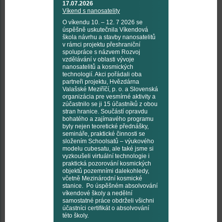
17.07.2026
Víkend s nanosatelity
O víkendu 10. – 12. 7 2026 se
úspěšně uskutečnila Víkendová
škola návrhu a stavby nanosatelitů
v rámci projektu přeshraniční
spolupráce s názvem Rozvoj
vzdělávání v oblasti vývoje
nanosatelitů a kosmických
technologií. Akci pořádali oba
partneři projektu, Hvězdárna
Valašské Meziříčí, p. o. a Slovenská
organizácia pre vesmírné aktivity a
zúčastnilo se ji 15 účastníků z obou
stran hranice. Součástí opravdu
bohatého a zajímavého programu
byly nejen teoretické přednášky,
semináře, praktické činnosti se
složením Schoolsatů – výukového
modelu cubesatu, ale také jsme si
vyzkoušeli virtuální technologie i
praktická pozorování kosmických
objektů pozemními dalekohledy,
včetně Mezinárodní kosmické
stanice. Po úspěšném absolvování
víkendové školy a nedělní
samostatné práce obdrželi všichni
účastníci certifikát o absolvování
této školy.