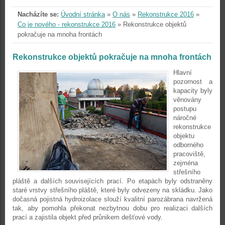
Nacházíte se:
Úvodní stránka
»
O nás
»
Rekonstrukce 2016
»
Co je nového - rekonstrukce 2016
»
Rekonstrukce objektů
pokračuje na mnoha frontách
Rekonstrukce objektů pokračuje na mnoha frontách
Hlavní
pozornost a
kapacity byly
věnovány
postupu
náročné
rekonstrukce
objektu
odborného
pracoviště,
zejména
střešního
pláště a dalších souvisejících prací. Po etapách byly odstraněny
staré vrstvy střešního pláště, které byly odvezeny na skládku. Jako
dočasná pojistná hydroizolace slouží kvalitní parozábrana navržená
tak, aby pomohla překonat nezbytnou dobu pro realizaci dalších
prací a zajistila objekt před průnikem dešťové vody.