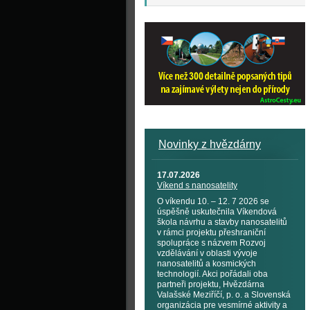
Novinky z hvězdárny
17.07.2026
Víkend s nanosatelity
O víkendu 10. – 12. 7 2026 se
úspěšně uskutečnila Víkendová
škola návrhu a stavby nanosatelitů
v rámci projektu přeshraniční
spolupráce s názvem Rozvoj
vzdělávání v oblasti vývoje
nanosatelitů a kosmických
technologií. Akci pořádali oba
partneři projektu, Hvězdárna
Valašské Meziříčí, p. o. a Slovenská
organizácia pre vesmírné aktivity a