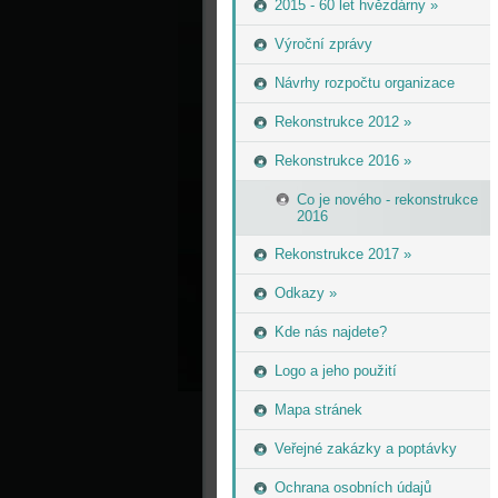
2015 - 60 let hvězdárny »
Výroční zprávy
Návrhy rozpočtu organizace
Rekonstrukce 2012 »
Rekonstrukce 2016 »
Co je nového - rekonstrukce
2016
Rekonstrukce 2017 »
Odkazy »
Kde nás najdete?
Logo a jeho použití
Mapa stránek
Veřejné zakázky a poptávky
Ochrana osobních údajů