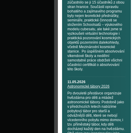
zúčastnilo se ji 15 účastníků z obou
stran hranice. Součástí opravdu
bohatého a zajímavého programu
byly nejen teoretické přednášky,
semináře, praktické činnosti se
složením Schoolsatů – výukového
modelu cubesatu, ale také jsme si
vyzkoušeli virtuální technologie i
praktická pozorování kosmických
objektů pozemními dalekohledy,
včetně Mezinárodní kosmické
stanice. Po úspěšném absolvování
víkendové školy a nedělní
samostatné práce obdrželi všichni
účastníci certifikát o absolvování
této školy.
11.05.2026
Astronomické tábory 2026
Po dvouleté přestávce organizuje
hvězdárna pro děti a mládež
astronomické tábory. Podobně jako
v předchozích letech nabízíme
pobytový tábor pro starší a
odvážnější děti, které se nebojí
vícedenního pobytu mimo domov, i
tzv. příměstský tábor, kdy děti
docházejí každý den na hvězdárnu.