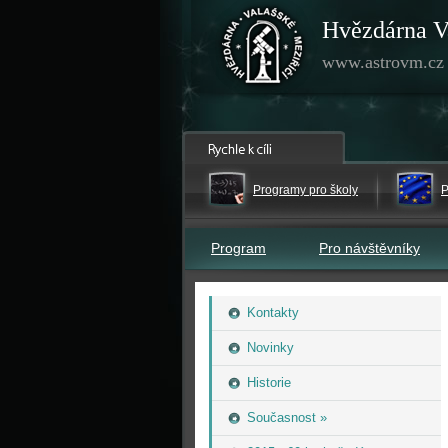
Hvězdárna V
www.astrovm.cz
Programy pro školy
P
Program
Pro návštěvníky
Kontakty
Novinky
Historie
Současnost »