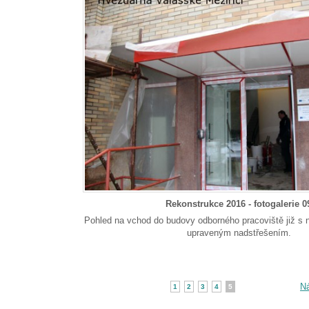
Rekonstrukce 2016 - fotogalerie 0
Pohled na vchod do budovy odborného pracoviště již s 
upraveným nadstřešením.
Ná
1
2
3
4
5