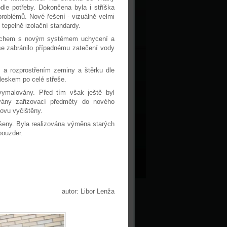
dle potřeby. Dokončena byla i stříška
roblémů. Nové řešení - vizuálně velmi
tepelně izolační standardy.
plechem s novým systémem uchycení a
se zabránilo případnému zatečení vody
 a rozprostřením zeminy a štěrku dle
leskem po celé střeše.
 vymalovány. Před tím však ještě byl
ovány zařizovací předměty do nového
novu vyčištěny.
šeny. Byla realizována výměna starých
pouzder.
autor: Libor Lenža