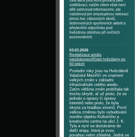
Obě akce jsou koncipovány jako
vzdělávací, naším cílem však není
děti zahlcovat informacemi, ale
nabídnout jim smysluplnou rekreaci
plnou her, zábavných úkolů,
dobrovolných sportovních aktivit a
především odpočinku pod
hvězdnou oblohou při nočních
pozorováních.
03.03.2026
Revitalizace areálu
valašskomeziříčské hvězdárny po
60 letech
Poslední roky jsou na Hvězdárně
Valašské Meziříčí ve znamení
velkých změn v základní
infrastruktuře celého areálu.
Zatím většina změn probíhala tak
trochu skrytě, ať už proto, že se
jednalo o opravy či úpravy
interiérů nebo proto, že byla
skryta za hradbou stromů. První
velkou změnou bylo vybudování
nového objektu Kulturního a
kreativního centra na ulici J. K.
Tyla a nyní se dostáváme do
další etapy, která je svou
povahou velmi zřetelná. Jedná se