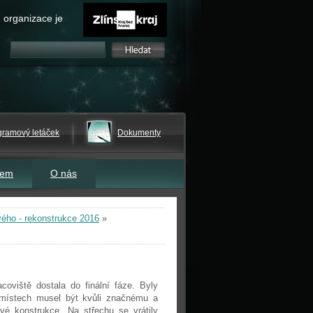
 organizace je
gramový letáček
Dokumenty
tem
O nás
vého - rekonstrukce 2016
»
oviště dostala do finální fáze. Byly
místech musel být kvůli značnému a
é konstrukce. Na střechu se vrátily