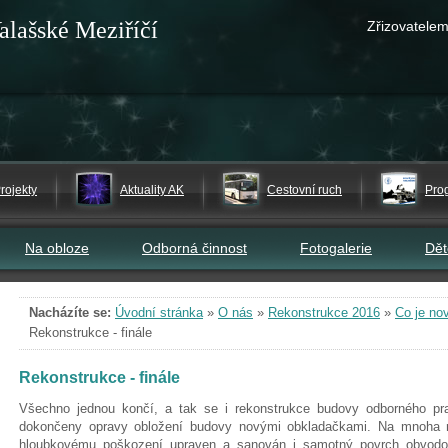
alašské Meziříčí
Zřizovatelem
rojekty
Aktuality AK
Cestovní ruch
Pro
Na obloze
Odborná činnost
Fotogalerie
Dě
Nacházíte se:
Úvodní stránka
»
O nás
»
Rekonstrukce 2016
»
Co je no
Rekonstrukce - finále
Rekonstrukce - finále
Všechno jednou končí, a tak se i rekonstrukce budovy odborného prac
dokončeny opravy obložení budovy novými obkladačkami. Na mnoha 
hloubkovému poškození upraven a sanován i samotný povrch obvodov