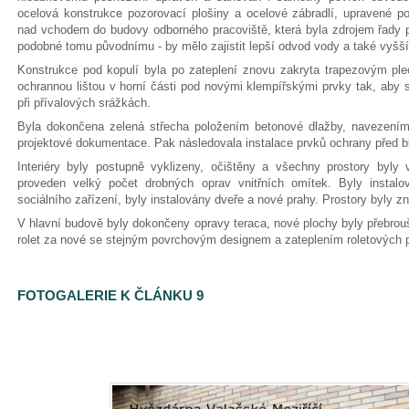
ocelová konstrukce pozorovací plošiny a ocelové zábradlí, upravené po
nad vchodem do budovy odborného pracoviště, která byla zdrojem řady p
podobné tomu původnímu - by mělo zajistit lepší odvod vody a také vyšší 
Konstrukce pod kopulí byla po zateplení znovu zakryta trapezovým 
ochrannou lištou v horní části pod novými klempířskými prvky tak, aby 
při přívalových srážkách.
Byla dokončena zelená střecha položením betonové dlažby, navezením
projektové dokumentace. Pak následovala instalace prvků ochrany před b
Interiéry byly postupně vyklizeny, očištěny a všechny prostory byly
proveden velký počet drobných oprav vnitřních omítek. Byly instal
sociálního zařízení, byly instalovány dveře a nové prahy. Prostory byly z
V hlavní budově byly dokončeny opravy teraca, nové plochy byly přebrou
rolet za nové se stejným povrchovým designem a zateplením roletových 
FOTOGALERIE K ČLÁNKU 9