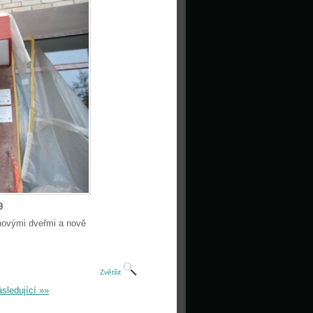
9
novými dveřmi a nově
Zvětšit
sledující »»