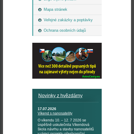
Mapa stránek
Veřejné zakázky a poptávky
Ochrana osobních údajů
Novinky z hvězdárny
17.07.2026
Víkend s nanosatelity
O víkendu 10. – 12. 7 2026 se
úspěšně uskutečnila Víkendová
škola návrhu a stavby nanosatelitů
v rámci projektu přeshraniční