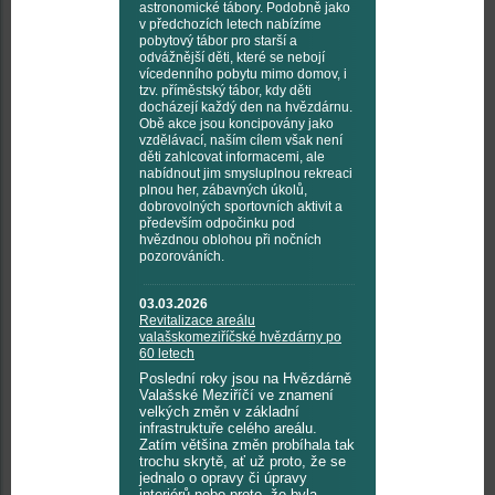
astronomické tábory. Podobně jako
v předchozích letech nabízíme
pobytový tábor pro starší a
odvážnější děti, které se nebojí
vícedenního pobytu mimo domov, i
tzv. příměstský tábor, kdy děti
docházejí každý den na hvězdárnu.
Obě akce jsou koncipovány jako
vzdělávací, naším cílem však není
děti zahlcovat informacemi, ale
nabídnout jim smysluplnou rekreaci
plnou her, zábavných úkolů,
dobrovolných sportovních aktivit a
především odpočinku pod
hvězdnou oblohou při nočních
pozorováních.
03.03.2026
Revitalizace areálu
valašskomeziříčské hvězdárny po
60 letech
Poslední roky jsou na Hvězdárně
Valašské Meziříčí ve znamení
velkých změn v základní
infrastruktuře celého areálu.
Zatím většina změn probíhala tak
trochu skrytě, ať už proto, že se
jednalo o opravy či úpravy
interiérů nebo proto, že byla