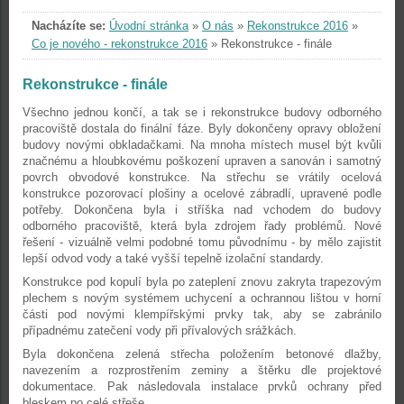
Nacházíte se:
Úvodní stránka
»
O nás
»
Rekonstrukce 2016
»
Co je nového - rekonstrukce 2016
»
Rekonstrukce - finále
Rekonstrukce - finále
Všechno jednou končí, a tak se i rekonstrukce budovy odborného
pracoviště dostala do finální fáze. Byly dokončeny opravy obložení
budovy novými obkladačkami. Na mnoha místech musel být kvůli
značnému a hloubkovému poškození upraven a sanován i samotný
povrch obvodové konstrukce. Na střechu se vrátily ocelová
konstrukce pozorovací plošiny a ocelové zábradlí, upravené podle
potřeby. Dokončena byla i stříška nad vchodem do budovy
odborného pracoviště, která byla zdrojem řady problémů. Nové
řešení - vizuálně velmi podobné tomu původnímu - by mělo zajistit
lepší odvod vody a také vyšší tepelně izolační standardy.
Konstrukce pod kopulí byla po zateplení znovu zakryta trapezovým
plechem s novým systémem uchycení a ochrannou lištou v horní
části pod novými klempířskými prvky tak, aby se zabránilo
případnému zatečení vody při přívalových srážkách.
Byla dokončena zelená střecha položením betonové dlažby,
navezením a rozprostřením zeminy a štěrku dle projektové
dokumentace. Pak následovala instalace prvků ochrany před
bleskem po celé střeše.