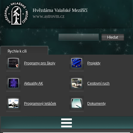
Hvězdárna Valašské Meziříčí
www.astrovm.cz
Programy pro školy
Projekty
Aktuality AK
Cestovní ruch
Programový letáček
Dokumenty