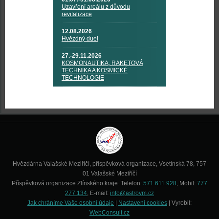
Uzavření areálu z důvodu
revitalizace
12.08.2026
Hvězdný duel
27.-29.11.2026
KOSMONAUTIKA, RAKETOVÁ
TECHNIKA A KOSMICKÉ
TECHNOLOGIE
Hvězdárna Valašské Meziříčí, příspěvková organizace, Vsetínská 78, 757
01 Valašské Meziříčí
Příspěvková organizace Zlínského kraje. Telefon:
571 611 928
, Mobil:
777
277 134
, E-mail:
info@astrovm.cz
Jak chráníme Vaše osobní údaje
|
Nastavení cookies
| Vyrobil:
WebConsult.cz