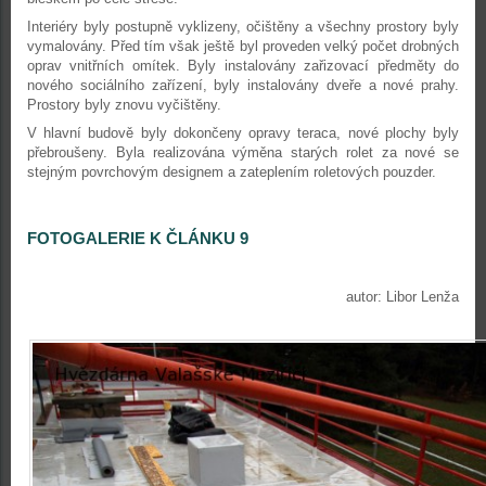
Interiéry byly postupně vyklizeny, očištěny a všechny prostory byly
vymalovány. Před tím však ještě byl proveden velký počet drobných
oprav vnitřních omítek. Byly instalovány zařizovací předměty do
nového sociálního zařízení, byly instalovány dveře a nové prahy.
Prostory byly znovu vyčištěny.
V hlavní budově byly dokončeny opravy teraca, nové plochy byly
přebroušeny. Byla realizována výměna starých rolet za nové se
stejným povrchovým designem a zateplením roletových pouzder.
FOTOGALERIE K ČLÁNKU 9
autor: Libor Lenža