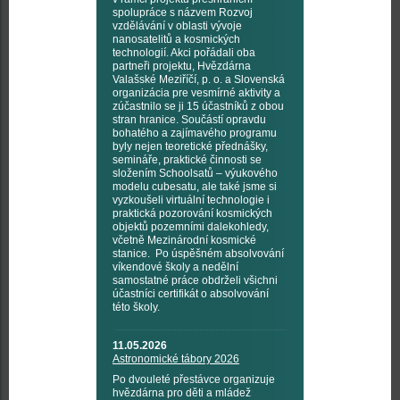
spolupráce s názvem Rozvoj
vzdělávání v oblasti vývoje
nanosatelitů a kosmických
technologií. Akci pořádali oba
partneři projektu, Hvězdárna
Valašské Meziříčí, p. o. a Slovenská
organizácia pre vesmírné aktivity a
zúčastnilo se ji 15 účastníků z obou
stran hranice. Součástí opravdu
bohatého a zajímavého programu
byly nejen teoretické přednášky,
semináře, praktické činnosti se
složením Schoolsatů – výukového
modelu cubesatu, ale také jsme si
vyzkoušeli virtuální technologie i
praktická pozorování kosmických
objektů pozemními dalekohledy,
včetně Mezinárodní kosmické
stanice. Po úspěšném absolvování
víkendové školy a nedělní
samostatné práce obdrželi všichni
účastníci certifikát o absolvování
této školy.
11.05.2026
Astronomické tábory 2026
Po dvouleté přestávce organizuje
hvězdárna pro děti a mládež