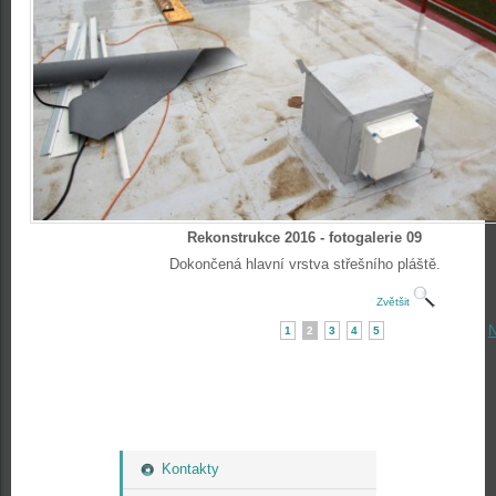
Rekonstrukce 2016 - fotogalerie 09
Dokončená hlavní vrstva střešního pláště.
Zvětšit
N
1
2
3
4
5
Kontakty