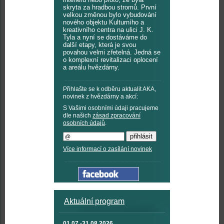
skryta za hradbou stromů. První
velkou změnou bylo vybudování
nového objektu Kulturního a
kreativního centra na ulici J. K.
Tyla a nyní se dostáváme do
další etapy, která je svou
povahou velmi zřetelná. Jedná se
o komplexní revitalizaci oplocení
a areálu hvězdárny.
Přihlašte se k odběru aktualit AKA,
novinek z hvězdárny a akcí:
S Vašimi osobními údaji pracujeme
dle našich
zásad zpracování
osobních údajů
.
Více informací o zasílání novinek
Aktuální program
01.07.-31.08.2026