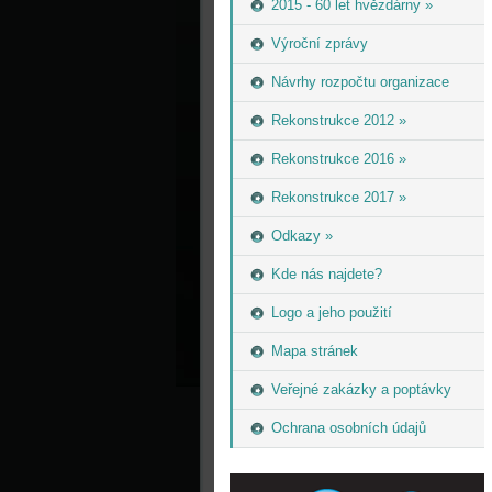
2015 - 60 let hvězdárny »
Výroční zprávy
Návrhy rozpočtu organizace
Rekonstrukce 2012 »
Rekonstrukce 2016 »
Rekonstrukce 2017 »
Odkazy »
Kde nás najdete?
Logo a jeho použití
Mapa stránek
Veřejné zakázky a poptávky
Ochrana osobních údajů