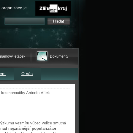
 organizace je
gramový letáček
Dokumenty
tem
O nás
r kosmonautiky Antonín Vítek
 výzkumu vesmíru vůbec velice smutná
snad nejznámější popularizátor