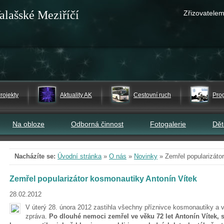
alašské Meziříčí
Zřizovatelem
rojekty
Aktuality AK
Cestovní ruch
Pro
Na obloze
Odborná činnost
Fotogalerie
Dě
Nacházíte se:
Úvodní stránka
»
O nás
»
Novinky
»
Zemřel popularizáto
Zemřel popularizátor kosmonautiky Antonín Vítek
28.02.2012
V úterý 28. února 2012 zastihla všechny příznivce kosmonautiky a
zpráva.
Po dlouhé nemoci zemřel ve věku 72 let Antonín Vítek, 