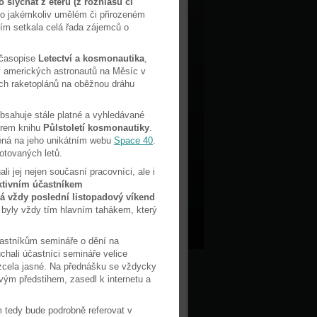
 slýchat z éteru (z rozhlasu či
 o jakémkoliv umělém či přirozeném
ním setkala celá řada zájemců o
 časopise
Letectví a kosmonautika
,
ety amerických astronautů na Měsíc v
kých raketoplánů na oběžnou dráhu
obsahuje stále platné a vyhledávané
erem knihu
Půlstoletí kosmonautiky
.
ěná na jeho unikátním webu
Space 40
.
otovaných letů.
i jej nejen současní pracovníci, ale i
aktivním účastníkem
á vždy poslední listopadový víkend
 byly vždy tím hlavním tahákem, který
častníkům semináře o dění na
chali účastníci semináře velice
y zcela jasné. Na přednášku se vždycky
vým předstihem, zasedl k internetu a
m tedy bude podrobně referovat v