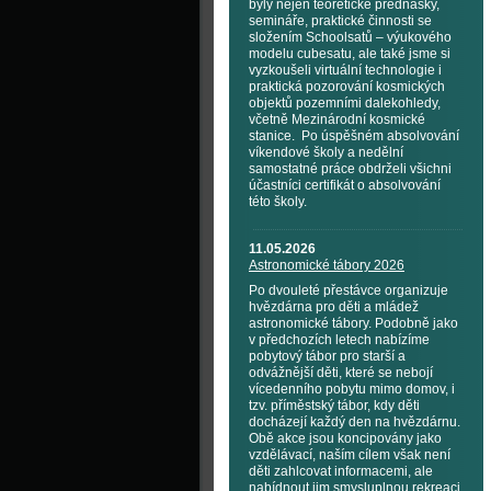
byly nejen teoretické přednášky,
semináře, praktické činnosti se
složením Schoolsatů – výukového
modelu cubesatu, ale také jsme si
vyzkoušeli virtuální technologie i
praktická pozorování kosmických
objektů pozemními dalekohledy,
včetně Mezinárodní kosmické
stanice. Po úspěšném absolvování
víkendové školy a nedělní
samostatné práce obdrželi všichni
účastníci certifikát o absolvování
této školy.
11.05.2026
Astronomické tábory 2026
Po dvouleté přestávce organizuje
hvězdárna pro děti a mládež
astronomické tábory. Podobně jako
v předchozích letech nabízíme
pobytový tábor pro starší a
odvážnější děti, které se nebojí
vícedenního pobytu mimo domov, i
tzv. příměstský tábor, kdy děti
docházejí každý den na hvězdárnu.
Obě akce jsou koncipovány jako
vzdělávací, naším cílem však není
děti zahlcovat informacemi, ale
nabídnout jim smysluplnou rekreaci