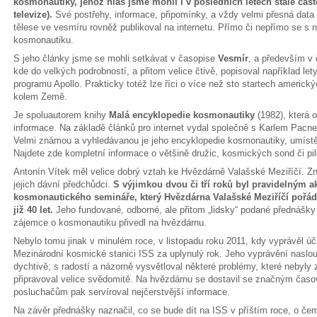
kosmonautiky, jehož hlas jsme mohli i v posledních letech stále často
televize).
Své postřehy, informace, připomínky, a vždy velmi přesná data
tělese ve vesmíru rovněž publikoval na internetu. Přímo či nepřímo se s 
kosmonautiku.
S jeho články jsme se mohli setkávat v časopise
Vesmír
, a především v
kde do velkých podrobností, a přitom velice čtivě, popisoval například l
programu Apollo. Prakticky totéž lze říci o více než sto startech americ
kolem Země.
Je spoluautorem knihy
Malá encyklopedie kosmonautiky
(1982), která 
informace. Na základě článků pro internet vydal společně s Karlem Pacn
Velmi známou a vyhledávanou je jeho encyklopedie kosmonautiky, umíst
Najdete zde kompletní informace o většině družic, kosmických sond či pil
Antonín Vítek měl velice dobrý vztah ke Hvězdárně Valašské Meziříčí. Znal
jejich dávní předchůdci.
S výjimkou dvou či tří roků byl pravidelným 
kosmonautického semináře, který Hvězdárna Valašské Meziříčí pořád
již 40 let.
Jeho fundované, odborné, ale přitom „lidsky“ podané přednášky
zájemce o kosmonautiku přivedl na hvězdárnu.
Nebylo tomu jinak v minulém roce, v listopadu roku 2011, kdy vyprávěl ú
Mezinárodní kosmické stanici ISS za uplynulý rok. Jeho vyprávění naslou
dychtivě; s radostí a názorně vysvětloval některé problémy, které nebyl
připravoval velice svědomitě. Na hvězdárnu se dostavil se značným časo
posluchačům pak servíroval nejčerstvější informace.
Na závěr přednášky naznačil, co se bude dít na ISS v příštím roce, o če