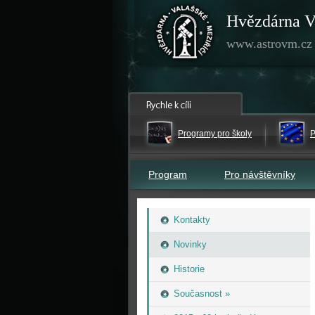
Hvězdárna V
www.astrovm.cz
Programy pro školy
P
Program
Pro návštěvníky
Kontakty
Novinky
Historie
Současnost »