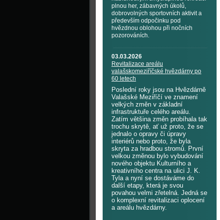
plnou her, zábavných úkolů,
dobrovolných sportovních aktivit a
především odpočinku pod
hvězdnou oblohou při nočních
pozorováních.
03.03.2026
Revitalizace areálu
valašskomeziříčské hvězdárny po
60 letech
Poslední roky jsou na Hvězdárně
Valašské Meziříčí ve znamení
velkých změn v základní
infrastruktuře celého areálu.
Zatím většina změn probíhala tak
trochu skrytě, ať už proto, že se
jednalo o opravy či úpravy
interiérů nebo proto, že byla
skryta za hradbou stromů. První
velkou změnou bylo vybudování
nového objektu Kulturního a
kreativního centra na ulici J. K.
Tyla a nyní se dostáváme do
další etapy, která je svou
povahou velmi zřetelná. Jedná se
o komplexní revitalizaci oplocení
a areálu hvězdárny.