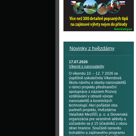
Novinky z hvězdárny
17.07.2026
Víkend s nanosatelity
O víkendu 10. – 12. 7 2026 se
úspěšně uskutečnila Víkendová
škola návrhu a stavby nanosatelitů
v rámci projektu přeshraniční
spolupráce s názvem Rozvoj
vzdělávání v oblasti vývoje
nanosatelitů a kosmických
technologií. Akci pořádali oba
partneři projektu, Hvězdárna
Valašské Meziříčí, p. o. a Slovenská
organizácia pre vesmírné aktivity a
zúčastnilo se ji 15 účastníků z obou
stran hranice. Součástí opravdu
bohatého a zajímavého programu