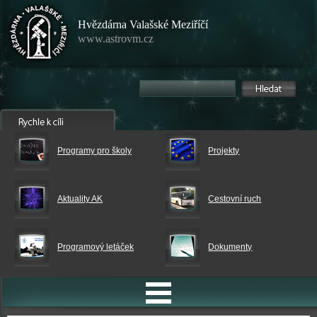
Hvězdárna Valašské Meziříčí
www.astrovm.cz
Programy pro školy
Projekty
Aktuality AK
Cestovní ruch
Programový letáček
Dokumenty