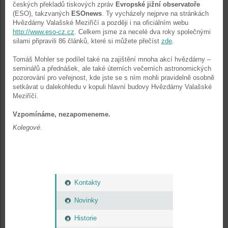
českých překladů tiskových zpráv
Evropské jižní observatoře
(ESO), takzvaných
ESOnews
. Ty vycházely nejprve na stránkách
Hvězdárny Valašské Meziříčí a později i na oficiálním webu
http://www.eso-cz.cz
. Celkem jsme za necelé dva roky společnými
silami připravili 86 článků, které si můžete přečíst
zde
.
Tomáš Mohler se podílel také na zajištění mnoha akcí hvězdárny –
seminářů a přednášek, ale také úterních večerních astronomických
pozorování pro veřejnost, kde jste se s ním mohli pravidelně osobně
setkávat u dalekohledu v kopuli hlavní budovy Hvězdárny Valašské
Meziříčí.
Vzpomínáme, nezapomeneme.
Kolegové.
Kontakty
Novinky
Historie