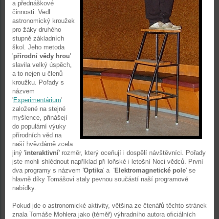
a přednáškové
činnosti. Vedl
astronomický kroužek
pro žáky druhého
stupně základních
škol. Jeho metoda
'
přírodní vědy hrou
'
slavila velký úspěch,
a to nejen u členů
kroužku. Pořady s
názvem
'
Experimentárium
'
založené na stejné
myšlence, přinášejí
do populární výuky
přírodních věd na
naší hvězdárně zcela
jiný '
interaktivní
' rozměr, který oceňují i dospělí návštěvníci. Pořady
jste mohli shlédnout například při loňské i letošní Noci vědců. První
dva programy s názvem '
Optika
' a '
Elektromagnetické pole
' se
hlavně díky Tomášovi staly pevnou součástí naší programové
nabídky.
Pokud jde o astronomické aktivity, většina ze čtenářů těchto stránek
znala Tomáše Mohlera jako (téměř) výhradního autora oficiálních