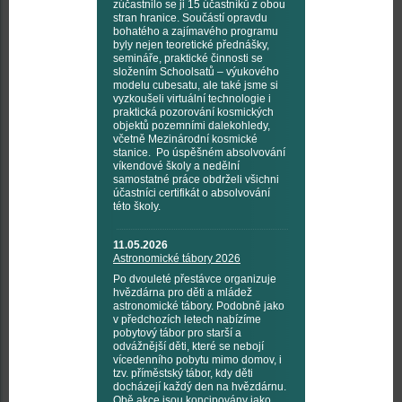
zúčastnilo se ji 15 účastníků z obou
stran hranice. Součástí opravdu
bohatého a zajímavého programu
byly nejen teoretické přednášky,
semináře, praktické činnosti se
složením Schoolsatů – výukového
modelu cubesatu, ale také jsme si
vyzkoušeli virtuální technologie i
praktická pozorování kosmických
objektů pozemními dalekohledy,
včetně Mezinárodní kosmické
stanice. Po úspěšném absolvování
víkendové školy a nedělní
samostatné práce obdrželi všichni
účastníci certifikát o absolvování
této školy.
11.05.2026
Astronomické tábory 2026
Po dvouleté přestávce organizuje
hvězdárna pro děti a mládež
astronomické tábory. Podobně jako
v předchozích letech nabízíme
pobytový tábor pro starší a
odvážnější děti, které se nebojí
vícedenního pobytu mimo domov, i
tzv. příměstský tábor, kdy děti
docházejí každý den na hvězdárnu.
Obě akce jsou koncipovány jako