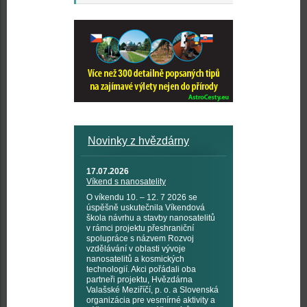
Novinky z hvězdárny
17.07.2026
Víkend s nanosatelity
O víkendu 10. – 12. 7 2026 se
úspěšně uskutečnila Víkendová
škola návrhu a stavby nanosatelitů
v rámci projektu přeshraniční
spolupráce s názvem Rozvoj
vzdělávání v oblasti vývoje
nanosatelitů a kosmických
technologií. Akci pořádali oba
partneři projektu, Hvězdárna
Valašské Meziříčí, p. o. a Slovenská
organizácia pre vesmírné aktivity a