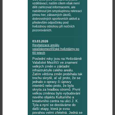
vzdělávací, naším cílem však není
děti zahlcovat informacemi, ale
nabídnout jim smysluplnou rekreaci
plnou her, zábavných úkolů,
dobrovolných sportovních aktivit a
především odpočinku pod
hvězdnou oblohou při nočních
pozorováních.
03.03.2026
Revitalizace areálu
valašskomeziříčské hvězdárny po
60 letech
Poslední roky jsou na Hvězdárně
Valašské Meziříčí ve znamení
velkých změn v základní
infrastruktuře celého areálu.
Zatím většina změn probíhala tak
trochu skrytě, ať už proto, že se
jednalo o opravy či úpravy
interiérů nebo proto, že byla
skryta za hradbou stromů. První
velkou změnou bylo vybudování
nového objektu Kulturního a
kreativního centra na ulici J. K.
Tyla a nyní se dostáváme do
další etapy, která je svou
povahou velmi zřetelná. Jedná se