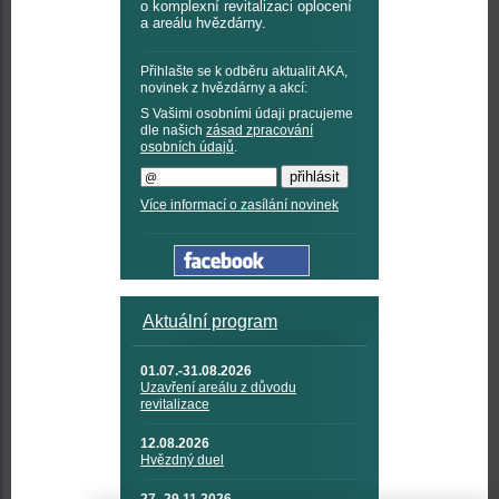
o komplexní revitalizaci oplocení
a areálu hvězdárny.
Přihlašte se k odběru aktualit AKA,
novinek z hvězdárny a akcí:
S Vašimi osobními údaji pracujeme
dle našich
zásad zpracování
osobních údajů
.
Více informací o zasílání novinek
Aktuální program
01.07.-31.08.2026
Uzavření areálu z důvodu
revitalizace
12.08.2026
Hvězdný duel