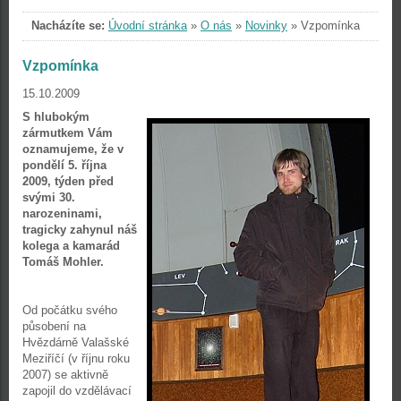
Nacházíte se:
Úvodní stránka
»
O nás
»
Novinky
»
Vzpomínka
Vzpomínka
15.10.2009
S hlubokým
zármutkem Vám
oznamujeme, že v
pondělí 5. října
2009, týden před
svými 30.
narozeninami,
tragicky
zahynul náš
kolega a kamarád
Tomáš Mohler.
Od počátku svého
působení na
Hvězdárně Valašské
Meziříčí (v říjnu roku
2007) se aktivně
zapojil do vzdělávací