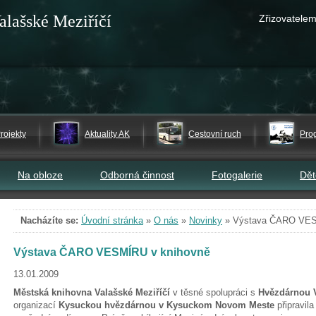
alašské Meziříčí
Zřizovatelem
rojekty
Aktuality AK
Cestovní ruch
Pro
Na obloze
Odborná činnost
Fotogalerie
Dě
Nacházíte se:
Úvodní stránka
»
O nás
»
Novinky
»
Výstava ČARO VES
Výstava ČARO VESMÍRU v knihovně
13.01.2009
Městská knihovna Valašské Meziříčí
v těsné spolupráci s
Hvězdárnou V
organizací
Kysuckou hvězdárnou v Kysuckom Novom Meste
připravil