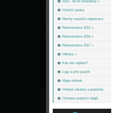
2015 - 60 let hvězdárny »
Výroční zprávy
Návrhy rozpočtu organizace
Rekonstrukce 2012 »
Rekonstrukce 2016 »
Rekonstrukce 2017 »
Odkazy »
Kde nás najdete?
Logo a jeho použití
Mapa stránek
Veřejné zakázky a poptávky
Ochrana osobních údajů