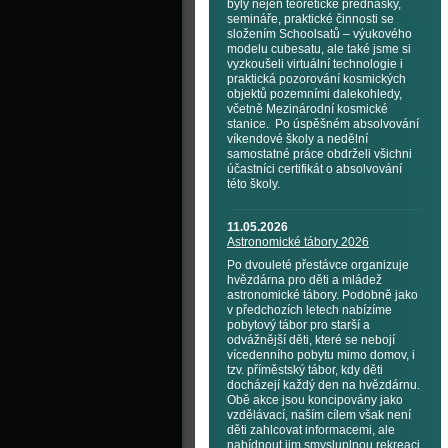
byly nejen teoretické přednášky,
semináře, praktické činnosti se
složením Schoolsatů – výukového
modelu cubesatu, ale také jsme si
vyzkoušeli virtuální technologie i
praktická pozorování kosmických
objektů pozemními dalekohledy,
včetně Mezinárodní kosmické
stanice. Po úspěšném absolvování
víkendové školy a nedělní
samostatné práce obdrželi všichni
účastníci certifikát o absolvování
této školy.
11.05.2026
Astronomické tábory 2026
Po dvouleté přestávce organizuje
hvězdárna pro děti a mládež
astronomické tábory. Podobně jako
v předchozích letech nabízíme
pobytový tábor pro starší a
odvážnější děti, které se nebojí
vícedenního pobytu mimo domov, i
tzv. příměstský tábor, kdy děti
docházejí každý den na hvězdárnu.
Obě akce jsou koncipovány jako
vzdělávací, naším cílem však není
děti zahlcovat informacemi, ale
nabídnout jim smysluplnou rekreaci