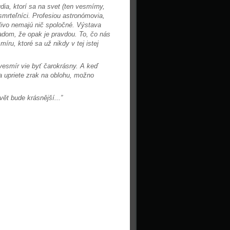
dia, ktorí sa na svet (ten vesmírny,
mrteľníci. Profesiou astronómovia,
nlivo nemajú nič spoločné. Výstava
adom, že opak je pravdou. To, čo nás
íru, ktoré sa už nikdy v tej istej
vesmír vie byť čarokrásny. A keď
a upriete zrak na oblohu, možno
vět bude krásnější...”