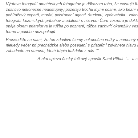
Výstava fotografií amatérskych fotografov je dôkazom toho, že existujú ľu
zdanlivo nekonečne nedostupný) pozerajú trochu inými očami, ako bežní s
počítačový experti, murári, poisťovací agenti, študenti, vydavatelia...zda
fotografií kozmických príbehov a udalostí s názvom Čaro vesmíru je dokl
spája okrem priateľstva je túžba po poznaní, túžba zachytiť okamžiky vesm
forme a podobe nezopakujú.
Presvedčte sa sami, že ten zdanlivo čierny nekonečne veľký a nemenný 
niekedy večer pri prechádzke alebo posedení s priateľmi zdvihnete hlavu 
zabudnete na starosti, ktoré trápia každého z nás.""
A ako spieva český folkový spevák Karel Plíhal:
“… a s