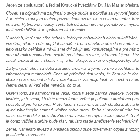
Jeden ze spoluautorů a ředitel Kysucké hvězdárny Dr. Ján Mäsiar předsta
Človek sa odpradávna zaujímal o svoje okolie a pokúšal sa vytvoriť jedno
A to nielen o svojom malom pozemskom svete, ale o celom vesmíre, ktor
on sám. Vytvorené modely sveta boli odrazom úrovne poznatkov a myslen
mali oveľa bližšie k rozprávkam ako k realite.
V dobách, keď sme ešte behali v krátkych nohaviciach alebo sukničkách, 
vrkočmi, nikto sa nás nepýtal na náš názor o stavbe a pôvode vesmíru, 
tieto otázky nekládli a trávili sme dni záujmami konkrétnejšími a pre nás 
sme už mali v podvedomí nejakú predstavu o svete, v ktorom žijeme. Pr
začali získavať až v školách, aj to len okrajovo, skôr encyklopedicky, ak
Za tých pád rokov sa doba zásadne zmenila. Žijeme vo svete rozhlasu, te
informačných technológií. Dnes už päťročné deti vedia, že Zem nie je dos
obleku je kozmonaut a lieta v raketopláne, začínajú tušiť, že život na Zem
čierna diera, aj keď ešte nevedia, čo to je.
Okrem toho, že astronómia je veda, ktorá v sebe zahŕňa vedecké, filozofi
histórie, je to veda, ktorá je medzi ľuďmi veľmi populárna a atraktívna pr
spôsob, akým ho skúma. Preto ľudia z času na čas radi obrátia zrak na h
aj iné závažnejšie starosti. Možno práve preto. Treba si uvedomiť ešte j
sa už nebude dať z povrchu Zeme na vesmír voľnými očami pozrieť. Svete
je čoraz väčšie a určite bude rásť, tak isto rastie znečistenie technickými
Zeme. Namiesto hviezd a Mesiaca oblohu bude osvetľovať odpad z rozbit
pouličného osvetlenia.