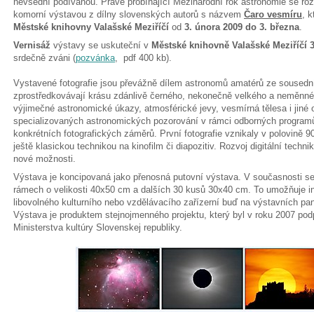
nevšední podívanou. Právě probíhající Mezinárodní rok astronomie se ro
komorní výstavou z dílny slovenských autorů s názvem
Čaro vesmíru
, 
Městské knihovny Valašské Meziříčí
od
3. února 2009 do 3. března
.
Vernisáž
výstavy se uskuteční v
Městské knihovně Valašské Meziříčí 3
srdečně zváni (
pozvánka
, pdf 400 kb).
Vystavené fotografie jsou převážně dílem astronomů amatérů ze sousední
zprostředkovávají krásu zdánlivě černého, nekonečně velkého a neměnn
výjimečné astronomické úkazy, atmosférické jevy, vesmírná tělesa i jiné
specializovaných astronomických pozorování v rámci odborných programů
konkrétních fotografických záměrů. První fotografie vznikaly v polovině 90
ještě klasickou technikou na kinofilm či diapozitiv. Rozvoj digitální technik
nové možnosti.
Výstava je koncipovaná jako přenosná putovní výstava. V současnosti se s
rámech o velikosti 40x50 cm a dalších 30 kusů 30x40 cm. To umožňuje in
libovolného kulturního nebo vzdělávacího zařízerní buď na výstavních 
Výstava je produktem stejnojmenného projektu, který byl v roku 2007 p
Ministerstva kultúry Slovenskej republiky.