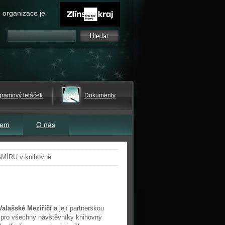
 organizace je
gramový letáček
Dokumenty
tem
O nás
MÍRU v knihovně
alašské Meziříčí
a její partnerskou
a pro všechny návštěvníky knihovny