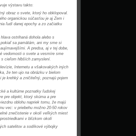
vuje výstavu takto:
tný obraz o svete, ktorý ho obklopoval.
ého organickou súčasťou je aj Zem i
ia ľudí danej epochy a zo začiatku
hlava ostrihaná dohola alebo s
a pokiaľ sa pamätám, ani my sme si
zaujímavejšími. A predsa, aj v tej dobe,
vé vedomosti o svete a vesmíre sme
o s cieľom hlbších zamyslení.
levízie, Internetu a všakovakých iných
ka, že ten ujo na obrázku v bielom
i je krehký a zničiteľný, poznajú pojem
cké a kultúrne poznatky ľudskej
áve pre objekt, ktorý skúma a pre
viezdnu oblohu napriek tomu, že majú
ednu vec: v priebehu možno 20-50 rokov
lné znečistenie v okolí veľkých miest
 prostriedkami v blízkom okolí
ých satelitov a sodíkové výbojky