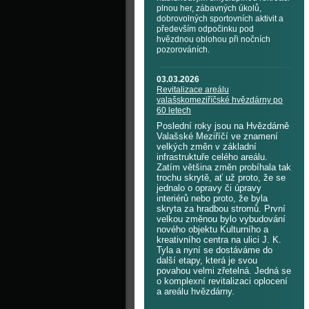
plnou her, zábavných úkolů,
dobrovolných sportovních aktivit a
především odpočinku pod
hvězdnou oblohou při nočních
pozorováních.
03.03.2026
Revitalizace areálu
valašskomeziříčské hvězdárny po
60 letech
Poslední roky jsou na Hvězdárně
Valašské Meziříčí ve znamení
velkých změn v základní
infrastruktuře celého areálu.
Zatím většina změn probíhala tak
trochu skrytě, ať už proto, že se
jednalo o opravy či úpravy
interiérů nebo proto, že byla
skryta za hradbou stromů. První
velkou změnou bylo vybudování
nového objektu Kulturního a
kreativního centra na ulici J. K.
Tyla a nyní se dostáváme do
další etapy, která je svou
povahou velmi zřetelná. Jedná se
o komplexní revitalizaci oplocení
a areálu hvězdárny.