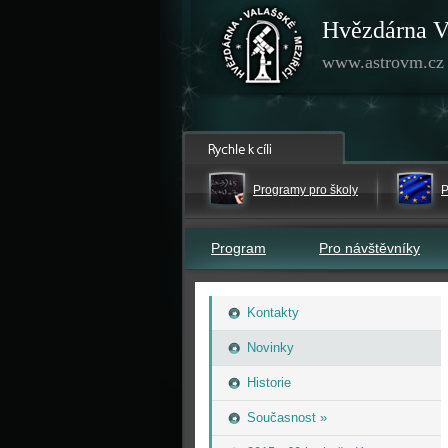
Hvězdárna V
www.astrovm.cz
Programy pro školy
P
Program
Pro návštěvníky
Kontakty
Novinky
Historie
Současnost »