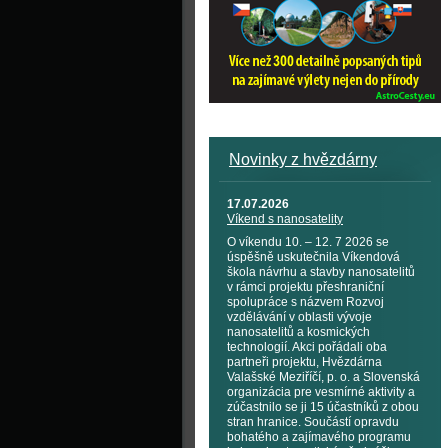
Novinky z hvězdárny
17.07.2026
Víkend s nanosatelity
O víkendu 10. – 12. 7 2026 se
úspěšně uskutečnila Víkendová
škola návrhu a stavby nanosatelitů
v rámci projektu přeshraniční
spolupráce s názvem Rozvoj
vzdělávání v oblasti vývoje
nanosatelitů a kosmických
technologií. Akci pořádali oba
partneři projektu, Hvězdárna
Valašské Meziříčí, p. o. a Slovenská
organizácia pre vesmírné aktivity a
zúčastnilo se ji 15 účastníků z obou
stran hranice. Součástí opravdu
bohatého a zajímavého programu