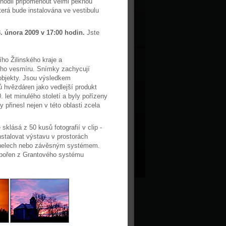
zhodli připomenout velmi pěknou
která bude instalována ve vestibulu
. února 2009 v 17:00 hodin.
Jste
ho Žilinského kraje a
ého vesmíru. Snímky zachycují
 objekty. Jsou výsledkem
 hvězdáren jako vedlejší produkt
. let minulého století a byly pořízeny
y přinesl nejen v této oblasti zcela
klásá z 50 kusů fotografií v clip -
stalovat výstavu v prostorách
panelech nebo závěsným systémem.
odpořen z Grantového systému