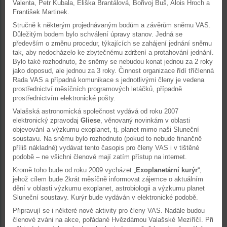
Valenta, Petr Kubala, Eliška Brantálová, Bořivoj Buš, Alois Hroch a
František Martinek.
Stručně k některým projednávaným bodům a závěrům sněmu VAS.
Důležitým bodem bylo schválení úpravy stanov. Jedná se
především o změnu procedur, týkajících se zahájení jednání sněmu
tak, aby nedocházelo ke zbytečnému zdržení a protahování jednání.
Bylo také rozhodnuto, že sněmy se nebudou konat jednou za 2 roky
jako doposud, ale jednou za 3 roky. Činnost organizace řídí tříčlenná
Rada VAS a případná komunikace s jednotlivými členy je vedena
prostřednictví měsíčních programových letáčků, případně
prostřednictvím elektronické pošty.
Valašská astronomická společnost vydává od roku 2007
elektronický zpravodaj
Gliese
, věnovaný novinkám v oblasti
objevování a výzkumu exoplanet, tj. planet mimo naši Sluneční
soustavu. Na sněmu bylo rozhodnuto (pokud to nebude finančně
příliš nákladné) vydávat tento časopis pro členy VAS i v tištěné
podobě – ne všichni členové mají zatím přístup na internet.
Kromě toho bude od roku 2009 vycházet „
Exoplanetární kurýr
“,
jehož cílem bude 2krát měsíčně informovat zájemce o aktuálním
dění v oblasti výzkumu exoplanet, astrobiologii a výzkumu planet
Sluneční soustavy. Kurýr bude vydáván v elektronické podobě.
Připravují se i některé nové aktivity pro členy VAS. Nadále budou
členové zváni na akce, pořádané Hvězdárnou Valašské Meziříčí. Při