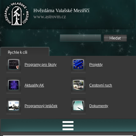
Hvězdárna Valašské Meziříčí
www.astrovm.cz
Programy pro školy
Projekty
Aktuality AK
Cestovní ruch
Programový letáček
Dokumenty