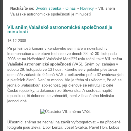
Nacházíte se:
Úvodní stránka
»
O nás
»
Novinky
»
VII. sněm
Valašské astronomické společnosti je minulostí
VII. sněm Valašské astronomické společnosti je
minulostí
16.12.2008
Při příležitosti konání víkendového semináře o novinkách v
kosmonautice a raketové technice ve dnech 28. až 30. listopadu
2008 se na Hvězdárně Valašské Meziříčí uskutečnil také
VII. sněm
Valašské astronomické společnosti
(VAS). Sněm byl zahájen v
sobotu 29. listopadu ve 13 hodin, kterého se v polední přestávce
semináře zúčastnilo 9 členů VAS z celkového počtu 32 evidovaných
a platících členů. Není to mnoho. Ale je třeba si uvědomit, že ač se
jedná o „valašskou“ společnost, její členové se rekrutují z celé
České republiky, a dokonce i ze Slovenska. A cestovat napříč
republikou, či dokonce ze zahraničí, není z finančního hlediska
jednoduché.
Účastníci sněmu se nechali na závěr vyfotografovat – na připojené
fotografii jsou zleva: Libor Lenža, Josef Skalka, Pavel Hon, Luboš