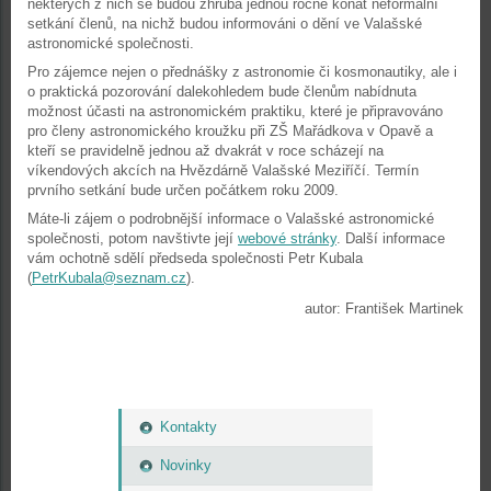
některých z nich se budou zhruba jednou ročně konat neformální
setkání členů, na nichž budou informováni o dění ve Valašské
astronomické společnosti.
Pro zájemce nejen o přednášky z astronomie či kosmonautiky, ale i
o praktická pozorování dalekohledem bude členům nabídnuta
možnost účasti na astronomickém praktiku, které je připravováno
pro členy astronomického kroužku při ZŠ Mařádkova v Opavě a
kteří se pravidelně jednou až dvakrát v roce scházejí na
víkendových akcích na Hvězdárně Valašské Meziříčí. Termín
prvního setkání bude určen počátkem roku 2009.
Máte-li zájem o podrobnější informace o Valašské astronomické
společnosti, potom navštivte její
webové stránky
. Další informace
vám ochotně sdělí předseda společnosti Petr Kubala
(
PetrKubala@seznam.cz
).
autor: František Martinek
Kontakty
Novinky