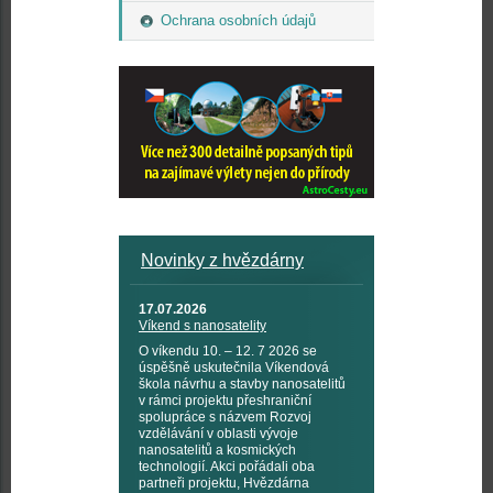
Ochrana osobních údajů
Novinky z hvězdárny
17.07.2026
Víkend s nanosatelity
O víkendu 10. – 12. 7 2026 se
úspěšně uskutečnila Víkendová
škola návrhu a stavby nanosatelitů
v rámci projektu přeshraniční
spolupráce s názvem Rozvoj
vzdělávání v oblasti vývoje
nanosatelitů a kosmických
technologií. Akci pořádali oba
partneři projektu, Hvězdárna