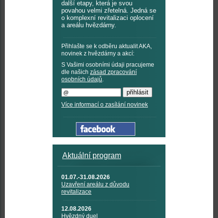
další etapy, která je svou
povahou velmi zřetelná. Jedná se
o komplexní revitalizaci oplocení
a areálu hvězdárny.
Přihlašte se k odběru aktualit AKA,
novinek z hvězdárny a akcí:
S Vašimi osobními údaji pracujeme
dle našich
zásad zpracování
osobních údajů
.
Více informací o zasílání novinek
Aktuální program
01.07.-31.08.2026
Uzavření areálu z důvodu
revitalizace
12.08.2026
Hvězdný duel