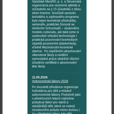
Valašské Meziříčí, p. o. a Slovenská
organizácia pre vesmírné aktivity a
zúčastnilo se ji 15 účastníků z obou
stran hranice. Součástí opravdu
bohatého a zajímavého programu
byly nejen teoretické přednášky,
semináře, praktické činnosti se
složením Schoolsatů – výukového
modelu cubesatu, ale také jsme si
vyzkoušeli virtuální technologie i
praktická pozorování kosmických
objektů pozemními dalekohledy,
včetně Mezinárodní kosmické
stanice. Po úspěšném absolvování
víkendové školy a nedělní
samostatné práce obdrželi všichni
účastníci certifikát o absolvování
této školy.
11.05.2026
Astronomické tábory 2026
Po dvouleté přestávce organizuje
hvězdárna pro děti a mládež
astronomické tábory. Podobně jako
v předchozích letech nabízíme
pobytový tábor pro starší a
odvážnější děti, které se nebojí
vícedenního pobytu mimo domov, i
tzv. příměstský tábor, kdy děti