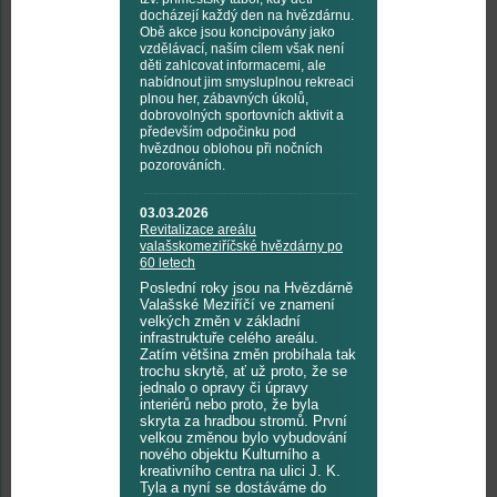
docházejí každý den na hvězdárnu.
Obě akce jsou koncipovány jako
vzdělávací, naším cílem však není
děti zahlcovat informacemi, ale
nabídnout jim smysluplnou rekreaci
plnou her, zábavných úkolů,
dobrovolných sportovních aktivit a
především odpočinku pod
hvězdnou oblohou při nočních
pozorováních.
03.03.2026
Revitalizace areálu
valašskomeziříčské hvězdárny po
60 letech
Poslední roky jsou na Hvězdárně
Valašské Meziříčí ve znamení
velkých změn v základní
infrastruktuře celého areálu.
Zatím většina změn probíhala tak
trochu skrytě, ať už proto, že se
jednalo o opravy či úpravy
interiérů nebo proto, že byla
skryta za hradbou stromů. První
velkou změnou bylo vybudování
nového objektu Kulturního a
kreativního centra na ulici J. K.
Tyla a nyní se dostáváme do