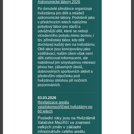
Astronomické tábory 2026
Po dvouleté přestávce organizuje
hvězdárna pro děti a mládež
astronomické tábory. Podobně jako
v předchozích letech nabízíme
pobytový tábor pro starší a
odvážnější děti, které se nebojí
vícedenního pobytu mimo domov, i
tzv. příměstský tábor, kdy děti
docházejí každý den na hvězdárnu.
Obě akce jsou koncipovány jako
vzdělávací, naším cílem však není
děti zahlcovat informacemi, ale
nabídnout jim smysluplnou rekreaci
plnou her, zábavných úkolů,
dobrovolných sportovních aktivit a
především odpočinku pod
hvězdnou oblohou při nočních
pozorováních.
03.03.2026
Revitalizace areálu
valašskomeziříčské hvězdárny po
60 letech
Poslední roky jsou na Hvězdárně
Valašské Meziříčí ve znamení
velkých změn v základní
infrastruktuře celého areálu.