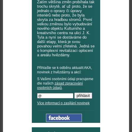
Zatím většina změn probíhala tak
trochu skrytě, ať už proto, že se
jednalo o opravy či úpravy
interiérů nebo proto, že byla
skryta za hradbou stromů. První
velkou změnou bylo vybudování
nového objektu Kulturního a
kreativního centra na ulici J. K.
Tyla a nyní se dostáváme do
další etapy, která je svou
povahou velmi zřetelná. Jedná se
o komplexní revitalizaci oplocení
a areálu hvězdárny.
Přihlašte se k odběru aktualit AKA,
novinek z hvězdárny a akcí:
S Vašimi osobními údaji pracujeme
dle našich
zásad zpracování
osobních údajů
.
Více informací o zasílání novinek