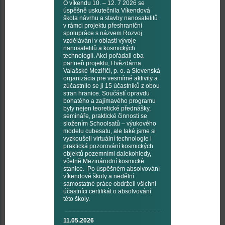
O víkendu 10. – 12. 7 2026 se
úspěšně uskutečnila Víkendová
škola návrhu a stavby nanosatelitů
v rámci projektu přeshraniční
spolupráce s názvem Rozvoj
vzdělávání v oblasti vývoje
nanosatelitů a kosmických
technologií. Akci pořádali oba
partneři projektu, Hvězdárna
Valašské Meziříčí, p. o. a Slovenská
organizácia pre vesmírné aktivity a
zúčastnilo se ji 15 účastníků z obou
stran hranice. Součástí opravdu
bohatého a zajímavého programu
byly nejen teoretické přednášky,
semináře, praktické činnosti se
složením Schoolsatů – výukového
modelu cubesatu, ale také jsme si
vyzkoušeli virtuální technologie i
praktická pozorování kosmických
objektů pozemními dalekohledy,
včetně Mezinárodní kosmické
stanice. Po úspěšném absolvování
víkendové školy a nedělní
samostatné práce obdrželi všichni
účastníci certifikát o absolvování
této školy.
11.05.2026