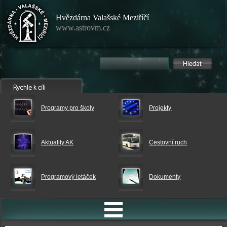
Hvězdárna Valašské Meziříčí
www.astrovm.cz
Programy pro školy
Projekty
Aktuality AK
Cestovní ruch
Programový letáček
Dokumenty