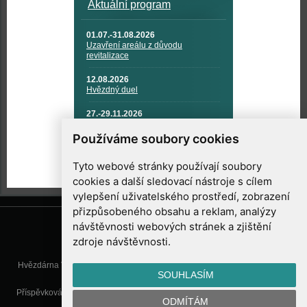
Aktuální program
01.07.-31.08.2026
Uzavření areálu z důvodu
revitalizace
12.08.2026
Hvězdný duel
27.-29.11.2026
KOSMONAUTIKA, RAKETOVÁ
TECHNIKA A KOSMICKÉ
Používáme soubory cookies
TECHNOLOGIE
Tyto webové stránky používají soubory
cookies a další sledovací nástroje s cílem
vylepšení uživatelského prostředí, zobrazení
přizpůsobeného obsahu a reklam, analýzy
návštěvnosti webových stránek a zjištění
zdroje návštěvnosti.
Hvězdárna Valašské Meziříčí, příspěvková organizace, Vsetínská 78, 757
SOUHLASÍM
01 Valašské Meziříčí
Příspěvková organizace Zlínského kraje. Telefon:
571 611 928
, Mobil:
777
ODMÍTÁM
277 134
, E-mail:
info@astrovm.cz