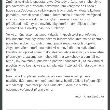
Změn a novinek je spousta, vyvstává tedy otázka, co z toho plyne
pro návštěvníky? Program pozorování pro veřejnost se i nadále
bude soustřeďovat do velké kopule hlavní budovy, která je kulturní
památkou. Avšak nové přístroje, které budou k dispozici veřejnosti,
v rámci našeho areálu bezpochyby přinesou nové možnosti,
příležitosti i zážitky pro návštěvníky, kteří k nám přijdou s cílem
seznámit se s objekty naší noční oblohy.
Velké změny však nastanou v dalších typech akcí pro veřejnost,
kdy budeme moci využívat zázemí budovaného kreativního centra a
nové technické možnosti v rámci právě realizovaných projektů.
Abychom všem, kteří jsou zvědaví na nové dění na hvězdárně,
kterého teď opravdu není málo, alespoň lehce nastínili, co konkrétně
připravujeme: zájemci se mohou těšit na workshopy a seminář na
téma „Jak navrhnout, připravit a postavit nanosatelit“, až po virtuální
procházky po kosmické stanici, planetární základně či starodávných
mořích…
Realizace komplexní revitalizace celého areálu pak přinese
návštěvníkům mnohem lepší podmínky, hezčí zážitky i příjemnější
a modernější prostředí při celé řadě akcí, které pro širokou i
odbornou veřejnost připravujeme.
autor: Klára Lenžová