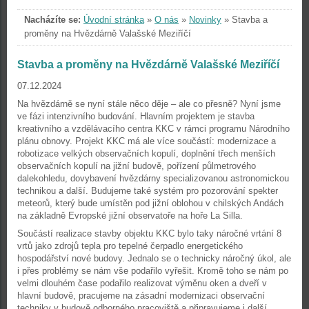
Nacházíte se:
Úvodní stránka
»
O nás
»
Novinky
»
Stavba a
proměny na Hvězdárně Valašské Meziříčí
Stavba a proměny na Hvězdárně Valašské Meziříčí
07.12.2024
Na hvězdárně se nyní stále něco děje – ale co přesně? Nyní jsme
ve fázi intenzivního budování. Hlavním projektem je stavba
kreativního a vzdělávacího centra KKC v rámci programu Národního
plánu obnovy. Projekt KKC má ale více součástí: modernizace a
robotizace velkých observačních kopulí, doplnění třech menších
observačních kopulí na jižní budově, pořízení půlmetrového
dalekohledu, dovybavení hvězdárny specializovanou astronomickou
technikou a další. Budujeme také systém pro pozorování spekter
meteorů, který bude umístěn pod jižní oblohou v chilských Andách
na základně Evropské jižní observatoře na hoře La Silla.
Součástí realizace stavby objektu KKC bylo taky náročné vrtání 8
vrtů jako zdrojů tepla pro tepelné čerpadlo energetického
hospodářství nové budovy. Jednalo se o technicky náročný úkol, ale
i přes problémy se nám vše podařilo vyřešit. Kromě toho se nám po
velmi dlouhém čase podařilo realizovat výměnu oken a dveří v
hlavní budově, pracujeme na zásadní modernizaci observační
techniky v budově odborného pracoviště a připravujeme i další