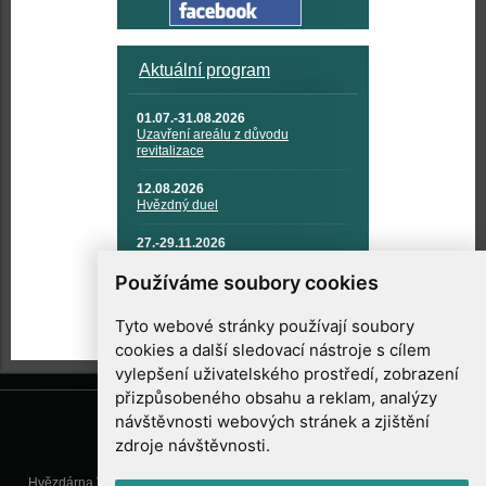
Aktuální program
01.07.-31.08.2026
Uzavření areálu z důvodu
revitalizace
12.08.2026
Hvězdný duel
27.-29.11.2026
KOSMONAUTIKA, RAKETOVÁ
TECHNIKA A KOSMICKÉ
Používáme soubory cookies
TECHNOLOGIE
Tyto webové stránky používají soubory
cookies a další sledovací nástroje s cílem
vylepšení uživatelského prostředí, zobrazení
přizpůsobeného obsahu a reklam, analýzy
návštěvnosti webových stránek a zjištění
zdroje návštěvnosti.
Hvězdárna Valašské Meziříčí, příspěvková organizace, Vsetínská 78, 757