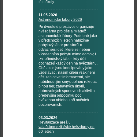
této školy.
11.05.2026
Astronomické tábory 2026
Po dvouleté přestávce organizuje
hvězdárna pro děti a mládež
astronomické tábory. Podobně jako
v předchozích letech nabízíme
pobytový tábor pro starší a
odvážnější děti, které se nebojí
vícedenního pobytu mimo domov, i
tzv. příměstský tábor, kdy děti
docházejí každý den na hvězdárnu.
Obě akce jsou koncipovány jako
vzdělávací, naším cílem však není
děti zahlcovat informacemi, ale
nabídnout jim smysluplnou rekreaci
plnou her, zábavných úkolů,
dobrovolných sportovních aktivit a
především odpočinku pod
hvězdnou oblohou při nočních
pozorováních.
03.03.2026
Revitalizace areálu
valašskomeziříčské hvězdárny po
60 letech