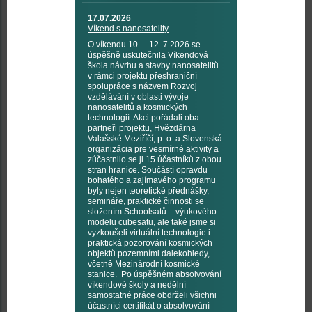
17.07.2026
Víkend s nanosatelity
O víkendu 10. – 12. 7 2026 se
úspěšně uskutečnila Víkendová
škola návrhu a stavby nanosatelitů
v rámci projektu přeshraniční
spolupráce s názvem Rozvoj
vzdělávání v oblasti vývoje
nanosatelitů a kosmických
technologií. Akci pořádali oba
partneři projektu, Hvězdárna
Valašské Meziříčí, p. o. a Slovenská
organizácia pre vesmírné aktivity a
zúčastnilo se ji 15 účastníků z obou
stran hranice. Součástí opravdu
bohatého a zajímavého programu
byly nejen teoretické přednášky,
semináře, praktické činnosti se
složením Schoolsatů – výukového
modelu cubesatu, ale také jsme si
vyzkoušeli virtuální technologie i
praktická pozorování kosmických
objektů pozemními dalekohledy,
včetně Mezinárodní kosmické
stanice. Po úspěšném absolvování
víkendové školy a nedělní
samostatné práce obdrželi všichni
účastníci certifikát o absolvování