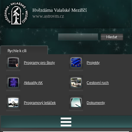
Hvězdárna Valašské Meziříčí
www.astrovm.cz
Programy pro školy
Projekty
Aktuality AK
Cestovní ruch
Programový letáček
Dokumenty