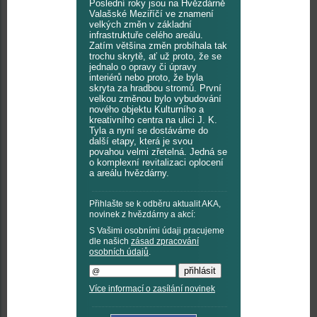
Poslední roky jsou na Hvězdárně
Valašské Meziříčí ve znamení
velkých změn v základní
infrastruktuře celého areálu.
Zatím většina změn probíhala tak
trochu skrytě, ať už proto, že se
jednalo o opravy či úpravy
interiérů nebo proto, že byla
skryta za hradbou stromů. První
velkou změnou bylo vybudování
nového objektu Kulturního a
kreativního centra na ulici J. K.
Tyla a nyní se dostáváme do
další etapy, která je svou
povahou velmi zřetelná. Jedná se
o komplexní revitalizaci oplocení
a areálu hvězdárny.
Přihlašte se k odběru aktualit AKA,
novinek z hvězdárny a akcí:
S Vašimi osobními údaji pracujeme
dle našich
zásad zpracování
osobních údajů
.
Více informací o zasílání novinek