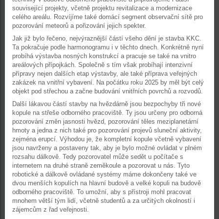
související projekty, včetně projektu revitalizace a modernizace
celého areálu. Rozvíjíme také domácí segment observační sítě pro
pozorování meteorů a pořizování jejich spekter.
Jak již bylo řečeno, nejvýraznější částí všeho dění je stavba KKC.
Ta pokračuje podle harmonogramu i v těchto dnech. Konkrétně nyní
probíhá výstavba nosných konstrukcí a pracuje se také na vnitro
areálových přípojkách. Společně s tím však probíhají intenzivní
přípravy nejen dalších etap výstavby, ale také příprava veřejných
zakázek na vnitřní vybavení. Na počátku roku 2025 by měl být celý
objekt pod střechou a začne budování vnitřních povrchů a rozvodů.
Další lákavou částí stavby na hvězdárně jsou bezpochyby tři nové
kopule na střeše odborného pracoviště. Ty jsou určeny pro odborná
pozorování změn jasnosti hvězd, pozorování těles meziplanetární
hmoty a jedna z nich také pro pozorování projevů sluneční aktivity,
zejména erupcí. Výhodou je, že kompletní kopule včetně vybavení
jsou navrženy a postaveny tak, aby je bylo možné ovládat v plném
rozsahu dálkově. Tedy pozorovatel může sedět u počítače s
internetem na druhé straně zeměkoule a pozorovat u nás. Tyto
robotické a dálkově ovládané systémy máme dokončeny také ve
dvou menších kopulích na hlavní budově a velké kopuli na budově
odborného pracoviště. To umožní, aby s přístroji mohl pracovat
mnohem větší tým lidí, včetně studentů a za určitých okolností i
zájemcům z řad veřejnosti.