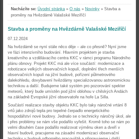
Nacházíte se:
Úvodní stránka
»
O nás
»
Novinky
»
Stavba a
proměny na Hvězdárně Valašské Meziříčí
Stavba a proměny na Hvězdárně Valašské Meziříčí
07.12.2024
Na hvězdárně se nyní stále něco děje – ale co přesně? Nyní jsme
ve fázi intenzivního budování. Hlavním projektem je stavba
kreativního a vzdělávacího centra KKC v rámci programu Národního
plánu obnovy. Projekt KKC má ale více součástí: modernizace a
robotizace velkých observačních kopulí, doplnění třech menších
observačních kopulí na jižní budově, pořízení půlmetrového
dalekohledu, dovybavení hvězdárny specializovanou astronomickou
technikou a další. Budujeme také systém pro pozorování spekter
meteorů, který bude umístěn pod jižní oblohou v chilských Andách
na základně Evropské jižní observatoře na hoře La Silla.
Součástí realizace stavby objektu KKC bylo taky náročné vrtání 8
vrtů jako zdrojů tepla pro tepelné čerpadlo energetického
hospodářství nové budovy. Jednalo se o technicky náročný úkol, ale
i přes problémy se nám vše podařilo vyřešit. Kromě toho se nám po
velmi dlouhém čase podařilo realizovat výměnu oken a dveří v
hlavní budově, pracujeme na zásadní modernizaci observační
techniky v budově odborného pracoviště a připravujeme i další