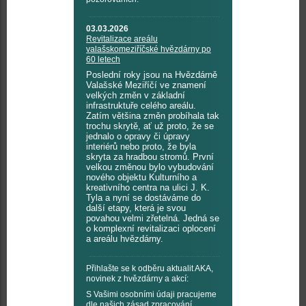
03.03.2026
Revitalizace areálu
valašskomeziříčské hvězdárny po
60 letech
Poslední roky jsou na Hvězdárně
Valašské Meziříčí ve znamení
velkých změn v základní
infrastruktuře celého areálu.
Zatím většina změn probíhala tak
trochu skrytě, ať už proto, že se
jednalo o opravy či úpravy
interiérů nebo proto, že byla
skryta za hradbou stromů. První
velkou změnou bylo vybudování
nového objektu Kulturního a
kreativního centra na ulici J. K.
Tyla a nyní se dostáváme do
další etapy, která je svou
povahou velmi zřetelná. Jedná se
o komplexní revitalizaci oplocení
a areálu hvězdárny.
Přihlašte se k odběru aktualit AKA,
novinek z hvězdárny a akcí:
S Vašimi osobními údaji pracujeme
dle našich
zásad zpracování