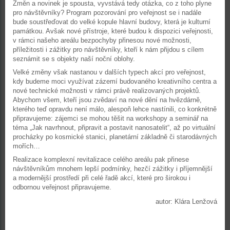
Změn a novinek je spousta, vyvstává tedy otázka, co z toho plyne
pro návštěvníky? Program pozorování pro veřejnost se i nadále
bude soustřeďovat do velké kopule hlavní budovy, která je kulturní
památkou. Avšak nové přístroje, které budou k dispozici veřejnosti,
v rámci našeho areálu bezpochyby přinesou nové možnosti,
příležitosti i zážitky pro návštěvníky, kteří k nám přijdou s cílem
seznámit se s objekty naší noční oblohy.
Velké změny však nastanou v dalších typech akcí pro veřejnost,
kdy budeme moci využívat zázemí budovaného kreativního centra a
nové technické možnosti v rámci právě realizovaných projektů.
Abychom všem, kteří jsou zvědaví na nové dění na hvězdárně,
kterého teď opravdu není málo, alespoň lehce nastínili, co konkrétně
připravujeme: zájemci se mohou těšit na workshopy a seminář na
téma „Jak navrhnout, připravit a postavit nanosatelit“, až po virtuální
procházky po kosmické stanici, planetární základně či starodávných
mořích…
Realizace komplexní revitalizace celého areálu pak přinese
návštěvníkům mnohem lepší podmínky, hezčí zážitky i příjemnější
a modernější prostředí při celé řadě akcí, které pro širokou i
odbornou veřejnost připravujeme.
autor: Klára Lenžová