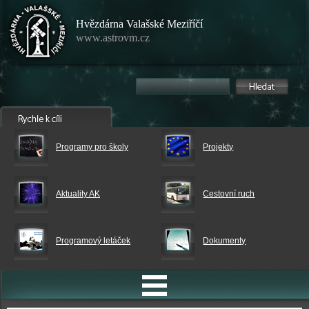
Hvězdárna Valašské Meziříčí
www.astrovm.cz
Programy pro školy
Projekty
Aktuality AK
Cestovní ruch
Programový letáček
Dokumenty