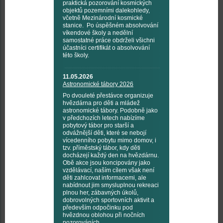
praktická pozorování kosmických
objektů pozemními dalekohledy,
včetně Mezinárodní kosmické
stanice. Po úspěšném absolvování
víkendové školy a nedělní
samostatné práce obdrželi všichni
účastníci certifikát o absolvování
této školy.
11.05.2026
Astronomické tábory 2026
Po dvouleté přestávce organizuje
hvězdárna pro děti a mládež
astronomické tábory. Podobně jako
v předchozích letech nabízíme
pobytový tábor pro starší a
odvážnější děti, které se nebojí
vícedenního pobytu mimo domov, i
tzv. příměstský tábor, kdy děti
docházejí každý den na hvězdárnu.
Obě akce jsou koncipovány jako
vzdělávací, naším cílem však není
děti zahlcovat informacemi, ale
nabídnout jim smysluplnou rekreaci
plnou her, zábavných úkolů,
dobrovolných sportovních aktivit a
především odpočinku pod
hvězdnou oblohou při nočních
pozorováních.