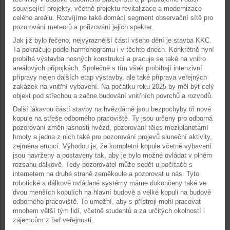
související projekty, včetně projektu revitalizace a modernizace
celého areálu. Rozvíjíme také domácí segment observační sítě pro
pozorování meteorů a pořizování jejich spekter.
Jak již bylo řečeno, nejvýraznější částí všeho dění je stavba KKC.
Ta pokračuje podle harmonogramu i v těchto dnech. Konkrétně nyní
probíhá výstavba nosných konstrukcí a pracuje se také na vnitro
areálových přípojkách. Společně s tím však probíhají intenzivní
přípravy nejen dalších etap výstavby, ale také příprava veřejných
zakázek na vnitřní vybavení. Na počátku roku 2025 by měl být celý
objekt pod střechou a začne budování vnitřních povrchů a rozvodů.
Další lákavou částí stavby na hvězdárně jsou bezpochyby tři nové
kopule na střeše odborného pracoviště. Ty jsou určeny pro odborná
pozorování změn jasnosti hvězd, pozorování těles meziplanetární
hmoty a jedna z nich také pro pozorování projevů sluneční aktivity,
zejména erupcí. Výhodou je, že kompletní kopule včetně vybavení
jsou navrženy a postaveny tak, aby je bylo možné ovládat v plném
rozsahu dálkově. Tedy pozorovatel může sedět u počítače s
internetem na druhé straně zeměkoule a pozorovat u nás. Tyto
robotické a dálkově ovládané systémy máme dokončeny také ve
dvou menších kopulích na hlavní budově a velké kopuli na budově
odborného pracoviště. To umožní, aby s přístroji mohl pracovat
mnohem větší tým lidí, včetně studentů a za určitých okolností i
zájemcům z řad veřejnosti.