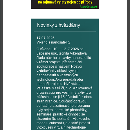
Novinky z hvězdárny
17.07.2026
Víkend s nanosatelity
O víkendu 10. – 12. 7 2026 se
úspěšně uskutečnila Víkendová
škola návrhu a stavby nanosatelitů
v rámci projektu přeshraniční
spolupráce s názvem Rozvoj
vzdělávání v oblasti vývoje
nanosatelitů a kosmických
technologií. Akci pořádali oba
partneři projektu, Hvězdárna
Valašské Meziříčí, p. o. a Slovenská
organizácia pre vesmírné aktivity a
zúčastnilo se ji 15 účastníků z obou
stran hranice. Součástí opravdu
bohatého a zajímavého programu
byly nejen teoretické přednášky,
semináře, praktické činnosti se
složením Schoolsatů – výukového
modelu cubesatu, ale také jsme si
vyzkoušeli virtuální technologie i