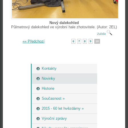
Nový dalekohled
Půlmetrový dalekohled ve výrobní hale zhotovitele. (Autor: 2EL)
Zvětšit
«« Předchozí
6
7
8
9
10
Kontakty
Novinky
Historie
Současnost »
2015 - 60 let hvězdárny »
Výroční zprávy