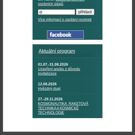
osobních údajů
.
Více informací o zasílání novinek
Aktuální program
01.07.-31.08.2026
Uzavření areálu z důvodu
revitalizace
12.08.2026
Hvězdný duel
27.-29.11.2026
KOSMONAUTIKA, RAKETOVÁ
TECHNIKA A KOSMICKÉ
TECHNOLOGIE