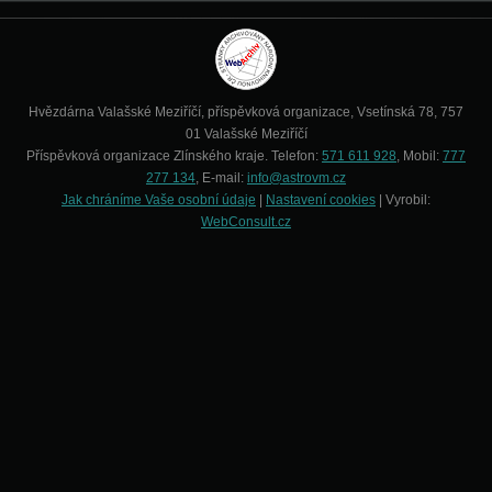
Hvězdárna Valašské Meziříčí, příspěvková organizace, Vsetínská 78, 757
01 Valašské Meziříčí
Příspěvková organizace Zlínského kraje. Telefon:
571 611 928
, Mobil:
777
277 134
, E-mail:
info@astrovm.cz
Jak chráníme Vaše osobní údaje
|
Nastavení cookies
| Vyrobil:
WebConsult.cz