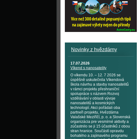
Novinky z hvězdárny
17.07.2026
Víkend s nanosatelity
O víkendu 10. – 12. 7 2026 se
úspěšně uskutečnila Víkendová
škola návrhu a stavby nanosatelitů
v rámci projektu přeshraniční
spolupráce s názvem Rozvoj
vzdělávání v oblasti vývoje
nanosatelitů a kosmických
technologií. Akci pořádali oba
partneři projektu, Hvězdárna
Valašské Meziříčí, p. o. a Slovenská
organizácia pre vesmírné aktivity a
zúčastnilo se ji 15 účastníků z obou
stran hranice. Součástí opravdu
bohatého a zajímavého programu