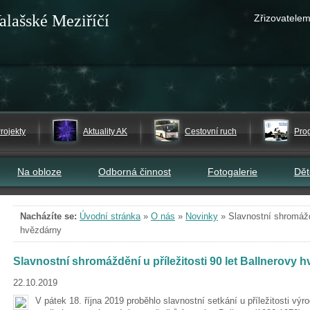
alašské Meziříčí
Zřizovatelem
rojekty
Aktuality AK
Cestovní ruch
Pro
Na obloze
Odborná činnost
Fotogalerie
Dě
Nacházíte se:
Úvodní stránka
»
O nás
»
Novinky
»
Slavnostní shromáždě
hvězdárny
Slavnostní shromáždění u příležitosti 90 let Ballnerovy 
22.10.2019
V pátek 18. října 2019 proběhlo slavnostní setkání u příležitosti vý