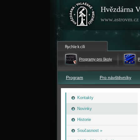
Hvězdárna V
www.astrovm.cz
Programy pro školy
P
Program
Pro návštěvníky
Kontakty
Novinky
Historie
Současnost »