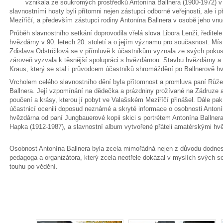
vznikala ze soukromých prostředků Antonína Ballnera (1900-1972) v
slavnostními hosty byli přítomni nejen zástupci odborné veřejnosti, ale i
Meziříčí, a především zástupci rodiny Antonína Ballnera v osobě jeho v
Průběh slavnostního setkání doprovodila vřelá slova Libora Lenži, ředite
hvězdárny v 90. letech 20. století a o jejím významu pro současnost. Mí
Zdislava Odstrčilová se v přímluvě k účastníkům vyznala ze svých pokus
zároveň vyzvala k těsnější spolupráci s hvězdárnou. Stavbu hvězdárny a
Kraus, který se stal i průvodcem účastníků shromáždění po Ballnerově h
Vrcholem celého slavnostního dění byla přítomnost a promluva paní Rů
Ballnera. Její vzpomínání na dědečka a prázdniny prožívané na Zádruze a 
poučení a krásy, kterou jí pobyt ve Valašském Meziříčí přinášel. Dále pak zn
účastnicí ocenili doposud neznámé a skryté informace o osobnosti Antoní
hvězdárna od paní Jungbauerové kopii skici s portrétem Antonína Ballnera
Hapka (1912-1987), a slavnostní album vytvořené přáteli amatérskými hvězd
Osobnost Antonína Ballnera byla zcela mimořádná nejen z důvodu dodnes s
pedagoga a organizátora, který zcela neotřele dokázal v myslích svých s
touhu po vědění.