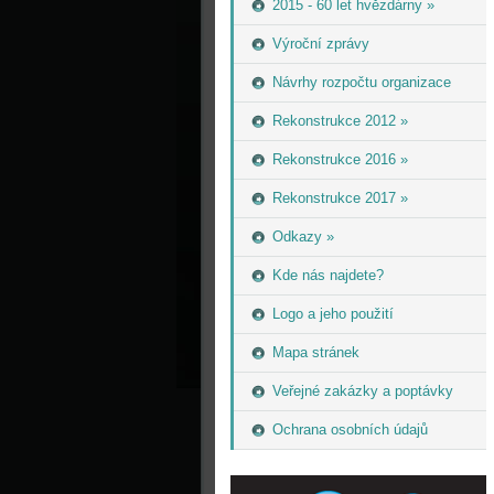
2015 - 60 let hvězdárny »
Výroční zprávy
Návrhy rozpočtu organizace
Rekonstrukce 2012 »
Rekonstrukce 2016 »
Rekonstrukce 2017 »
Odkazy »
Kde nás najdete?
Logo a jeho použití
Mapa stránek
Veřejné zakázky a poptávky
Ochrana osobních údajů