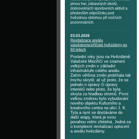
plnou her, zábavných úkolů,
dobrovolných sportovních aktivit a
především odpočinku pod
hvězdnou oblohou při nočních
pozorováních.
03.03.2026
Revitalizace areálu
valašskomeziříčské hvězdárny po
60 letech
Poslední roky jsou na Hvězdárně
Valašské Meziříčí ve znamení
velkých změn v základní
infrastruktuře celého areálu.
Zatím většina změn probíhala tak
trochu skrytě, ať už proto, že se
jednalo o opravy či úpravy
interiérů nebo proto, že byla
skryta za hradbou stromů. První
velkou změnou bylo vybudování
nového objektu Kulturního a
kreativního centra na ulici J. K.
Tyla a nyní se dostáváme do
další etapy, která je svou
povahou velmi zřetelná. Jedná se
o komplexní revitalizaci oplocení
a areálu hvězdárny.