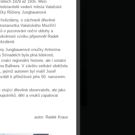
 letech 1929 až 1935. Mezi
 představitelé vedení města Valašské
nučky Růženy Jungbauerové.
le hvězdárny, o záchraně dřevěné
stostarostka Valašského Meziříčí
ů o pozorování noční oblohy a
 okolnosti vzniku připomněl Radek
vězdárně.
ženy Jungbauerové vnučky Antonína
Stínadelch byla plná lidskosti,
alci regionální historie, ale i ostatní
na Ballnera. V závěru setkání obdržela
, jejímž autorem byl malíř Josef
áři k příležitosti jeho 50. narozenin.
tojící dřevěné observatoře, ale jako
ouputníků, dětí a vnuků zapalovat
autor: Radek Kraus