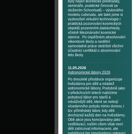
byly nejen teoretické přednášky,
semináře, praktické činnosti se
složením Schoolsatů – výukového
modelu cubesatu, ale také jsme si
vyzkoušeli virtuální technologie i
praktická pozorování kosmických
objektů pozemními dalekohledy,
včetně Mezinárodní kosmické
stanice. Po úspěšném absolvování
víkendové školy a nedělní
samostatné práce obdrželi všichni
účastníci certifikát o absolvování
této školy.
11.05.2026
Astronomické tábory 2026
Po dvouleté přestávce organizuje
hvězdárna pro děti a mládež
astronomické tábory. Podobně jako
v předchozích letech nabízíme
pobytový tábor pro starší a
odvážnější děti, které se nebojí
vícedenního pobytu mimo domov, i
tzv. příměstský tábor, kdy děti
docházejí každý den na hvězdárnu.
Obě akce jsou koncipovány jako
vzdělávací, naším cílem však není
děti zahlcovat informacemi, ale
nabídnout jim smysluplnou rekreaci