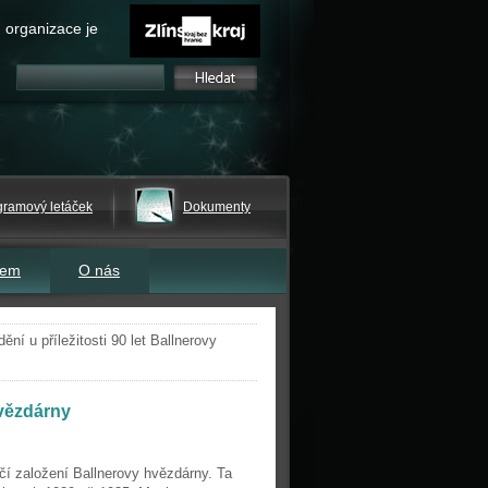
 organizace je
gramový letáček
Dokumenty
tem
O nás
ní u příležitosti 90 let Ballnerovy
hvězdárny
ročí založení Ballnerovy hvězdárny. Ta