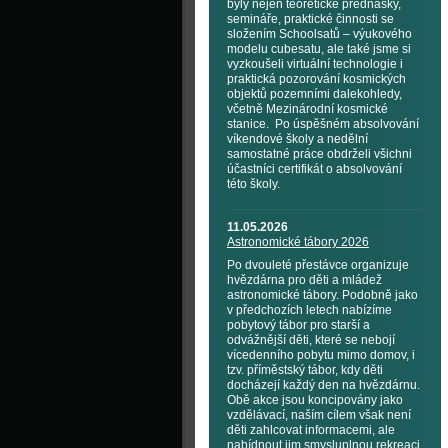
byly nejen teoretické přednášky,
semináře, praktické činnosti se
složením Schoolsatů – výukového
modelu cubesatu, ale také jsme si
vyzkoušeli virtuální technologie i
praktická pozorování kosmických
objektů pozemními dalekohledy,
včetně Mezinárodní kosmické
stanice. Po úspěšném absolvování
víkendové školy a nedělní
samostatné práce obdrželi všichni
účastníci certifikát o absolvování
této školy.
11.05.2026
Astronomické tábory 2026
Po dvouleté přestávce organizuje
hvězdárna pro děti a mládež
astronomické tábory. Podobně jako
v předchozích letech nabízíme
pobytový tábor pro starší a
odvážnější děti, které se nebojí
vícedenního pobytu mimo domov, i
tzv. příměstský tábor, kdy děti
docházejí každý den na hvězdárnu.
Obě akce jsou koncipovány jako
vzdělávací, naším cílem však není
děti zahlcovat informacemi, ale
nabídnout jim smysluplnou rekreaci