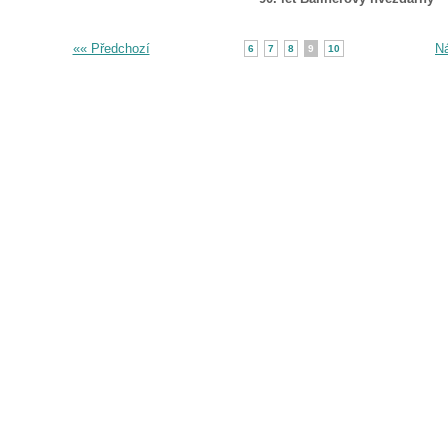
«« Předchozí
Ná
6
7
8
9
10