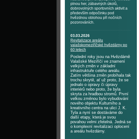
plnou her, zábavných úkolů,
dobrovolných sportovních aktivit a
především odpočinku pod
hvězdnou oblohou při nočních
pozorováních.
03.03.2026
Revitalizace areálu
valašskomeziříčské hvězdárny po
60 letech
Poslední roky jsou na Hvězdárně
Valašské Meziříčí ve znamení
velkých změn v základní
infrastruktuře celého areálu.
Zatím většina změn probíhala tak
trochu skrytě, ať už proto, že se
jednalo o opravy či úpravy
interiérů nebo proto, že byla
skryta za hradbou stromů. První
velkou změnou bylo vybudování
nového objektu Kulturního a
kreativního centra na ulici J. K.
Tyla a nyní se dostáváme do
další etapy, která je svou
povahou velmi zřetelná. Jedná se
o komplexní revitalizaci oplocení
a areálu hvězdárny.