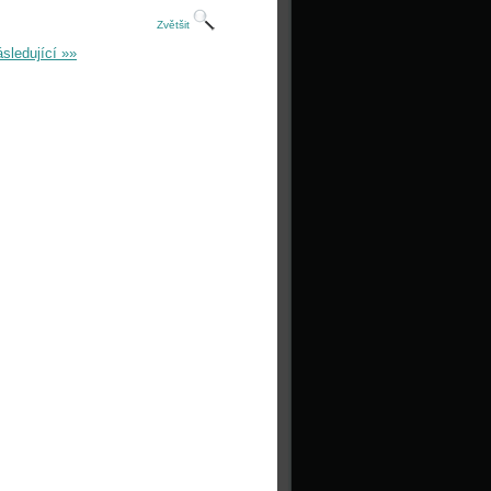
Zvětšit
sledující »»