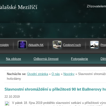
alašské Meziříčí
Zřizovatelem
rojekty
Aktuality AK
Cestovní ruch
Pro
Na obloze
Odborná činnost
Fotogalerie
Dě
Nacházíte se:
Úvodní stránka
»
O nás
»
Novinky
»
Slavnostní shromáždě
hvězdárny
Slavnostní shromáždění u příležitosti 90 let Ballnerovy 
22.10.2019
V pátek 18. října 2019 proběhlo slavnostní setkání u příležitosti vý