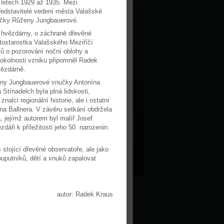
 letech 1929 až 1935. Mezi
 představitelé vedení města Valašské
nučky Růženy Jungbauerové.
le hvězdárny, o záchraně dřevěné
stostarostka Valašského Meziříčí
ů o pozorování noční oblohy a
 okolnosti vzniku připomněl Radek
vězdárně.
ženy Jungbauerové vnučky Antonína
Stínadelch byla plná lidskosti,
alci regionální historie, ale i ostatní
na Ballnera. V závěru setkání obdržela
, jejímž autorem byl malíř Josef
áři k příležitosti jeho 50. narozenin.
tojící dřevěné observatoře, ale jako
ouputníků, dětí a vnuků zapalovat
autor: Radek Kraus