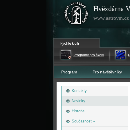
Hvězdárna V
www.astrovm.cz
Programy pro školy
P
Program
Pro návštěvníky
Kontakty
Novinky
Historie
Současnost »