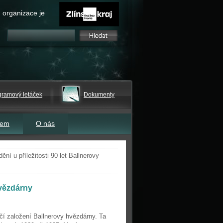
 organizace je
gramový letáček
Dokumenty
tem
O nás
ní u příležitosti 90 let Ballnerovy
hvězdárny
ročí založení Ballnerovy hvězdárny. Ta