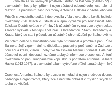
vznikala ze soukromých prostředků Antonína Ballnera (1900-1972) v
slavnostními hosty byli přítomni nejen zástupci odborné veřejnosti, ale i
Meziříčí, a především zástupci rodiny Antonína Ballnera v osobě jeho v
Průběh slavnostního setkání doprovodila vřelá slova Libora Lenži, ředite
hvězdárny v 90. letech 20. století a o jejím významu pro současnost. Mí
Zdislava Odstrčilová se v přímluvě k účastníkům vyznala ze svých pokus
zároveň vyzvala k těsnější spolupráci s hvězdárnou. Stavbu hvězdárny a
Kraus, který se stal i průvodcem účastníků shromáždění po Ballnerově h
Vrcholem celého slavnostního dění byla přítomnost a promluva paní Rů
Ballnera. Její vzpomínání na dědečka a prázdniny prožívané na Zádruze a 
poučení a krásy, kterou jí pobyt ve Valašském Meziříčí přinášel. Dále pak zn
účastnicí ocenili doposud neznámé a skryté informace o osobnosti Antoní
hvězdárna od paní Jungbauerové kopii skici s portrétem Antonína Ballnera
Hapka (1912-1987), a slavnostní album vytvořené přáteli amatérskými hvězd
Osobnost Antonína Ballnera byla zcela mimořádná nejen z důvodu dodnes s
pedagoga a organizátora, který zcela neotřele dokázal v myslích svých s
touhu po vědění.