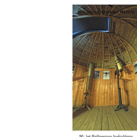
90. let Ballnerovy hvězdárny