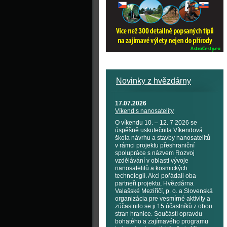
Novinky z hvězdárny
17.07.2026
Víkend s nanosatelity
O víkendu 10. – 12. 7 2026 se
úspěšně uskutečnila Víkendová
škola návrhu a stavby nanosatelitů
v rámci projektu přeshraniční
spolupráce s názvem Rozvoj
vzdělávání v oblasti vývoje
nanosatelitů a kosmických
technologií. Akci pořádali oba
partneři projektu, Hvězdárna
Valašské Meziříčí, p. o. a Slovenská
organizácia pre vesmírné aktivity a
zúčastnilo se ji 15 účastníků z obou
stran hranice. Součástí opravdu
bohatého a zajímavého programu