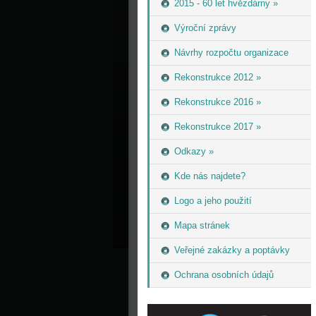
2015 - 60 let hvězdárny »
Výroční zprávy
Návrhy rozpočtu organizace
Rekonstrukce 2012 »
Rekonstrukce 2016 »
Rekonstrukce 2017 »
Odkazy »
Kde nás najdete?
Logo a jeho použití
Mapa stránek
Veřejné zakázky a poptávky
Ochrana osobních údajů