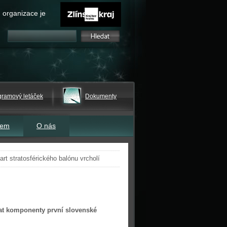
 organizace je
gramový letáček
Dokumenty
tem
O nás
art stratosférického balónu vrcholí
vat komponenty první slovenské