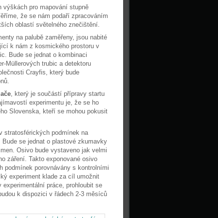
 výškách pro mapování stupně
Věříme, že se nám podaří zpracováním
ích oblastí světelného znečištění.
imenty na palubě zaměřeny, jsou nabité
ející k nám z kosmického prostoru v
ic. Bude se jednat o kombinaci
r-Müllerových trubic a detektoru
olečnosti Crayfis, který bude
onů.
lače
, který je součástí přípravy startu
jímavostí experimentu je, že se ho
ého Slovenska, kteří se mohou pokusit
 stratosférických podmínek na
. Bude se jednat o plastové zkumavky
ječmen. Osivo bude vystaveno jak velmi
ho záření. Takto exponované osivo
ch podmínek porovnávány s kontrolními
tský experiment klade za cíl umožnit
experimentální práce, prohloubit se
udou k dispozici v řádech 2-3 měsíců