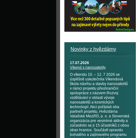
Novinky z hvězdárny
17.07.2026
Víkend s nanosatelity
O víkendu 10. – 12. 7 2026 se
úspěšně uskutečnila Víkendová
škola návrhu a stavby nanosatelitů
v rámci projektu přeshraniční
spolupráce s názvem Rozvoj
vzdělávání v oblasti vývoje
nanosatelitů a kosmických
technologií. Akci pořádali oba
partneři projektu, Hvězdárna
Valašské Meziříčí, p. o. a Slovenská
organizácia pre vesmírné aktivity a
zúčastnilo se ji 15 účastníků z obou
stran hranice. Součástí opravdu
bohatého a zajímavého programu