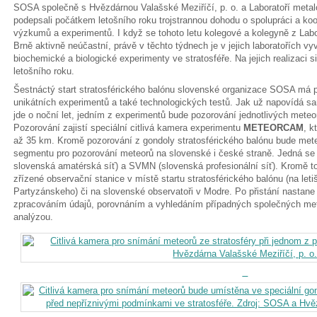
SOSA společně s Hvězdárnou Valašské Meziříčí, p. o. a Laboratoří metal
podepsali počátkem letošního roku trojstrannou dohodu o spolupráci a koo
výzkumů a experimentů. I když se tohoto letu kolegové a kolegyně z Lab
Brně aktivně neúčastní, právě v těchto týdnech je v jejich laboratořích vyv
biochemické a biologické experimenty ve stratosféře. Na jejich realizac
letošního roku.
Šestnáctý start stratosférického balónu slovenské organizace SOSA má 
unikátních experimentů a také technologických testů. Jak už napovídá s
jde o noční let, jedním z experimentů bude pozorování jednotlivých meteo
Pozorování zajistí speciální citlivá kamera experimentu
METEORCAM
, k
až 35 km. Kromě pozorování z gondoly stratosférického balónu bude mete
segmentu pro pozorování meteorů na slovenské i české straně. Jedná se 
slovenská amatérská síť) a SVMN (slovenská profesionální síť). Kromě to
zřízené observační stanice v místě startu stratosférického balónu (na leti
Partyzánskeho) či na slovenské observatoři v Modre. Po přistání nastane
zpracováním údajů, porovnáním a vyhledáním případných společných met
analýzou.