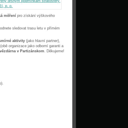
ká měření
pro získání výškového
odnete sledovat trasu letu v přímém
mírné aktivity
(jako hlavní partner),
í
(obě organizace jako odborní garanti a
vězdárna v Partizánskom
. Děkujeme!
b).