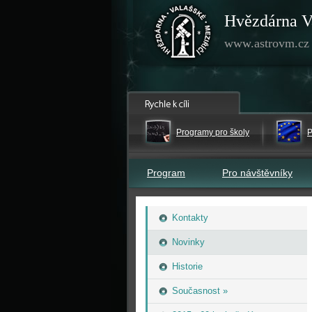
Hvězdárna V
www.astrovm.cz
Programy pro školy
P
Program
Pro návštěvníky
Kontakty
Novinky
Historie
Současnost »