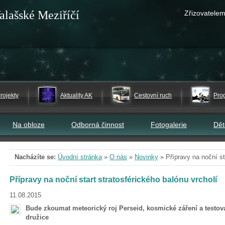
alašské Meziříčí
Zřizovatelem
rojekty
Aktuality AK
Cestovní ruch
Pro
Na obloze
Odborná činnost
Fotogalerie
Dě
Nacházíte se:
Úvodní stránka
»
O nás
»
Novinky
»
Přípravy na noční st
Přípravy na noční start stratosférického balónu vrcholí
11.08.2015
Bude zkoumat meteorický roj Perseid, kosmické záření a testo
družice