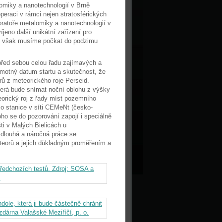
omiky a nanotechnologií v Brně
peraci v rámci nejen stratosférických
oratoře metalomiky a nanotechnologií v
íjeno další unikátní zařízení pro
i si však musíme počkat do podzimu
před sebou celou řadu zajímavých a
amotný datum startu a skutečnost, že
rů z meteorického roje Perseid.
terá bude snímat noční oblohu z výšky
orický roj z řady míst pozemního
o stanice v síti CEMeNt (česko-
ho se do pozorování zapojí i speciálně
šti v Malých Bielicách u
 dlouhá a náročná práce se
eorů a jejich důkladným proměřením a