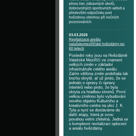
plnou her, zábavných úkolů,
dobrovolných sportovních aktivit a
především odpočinku pod
hvězdnou oblohou při nočních
pozorováních.
03.03.2026
Revitalizace areálu
valašskomeziříčské hvězdárny po
60 letech
Poslední roky jsou na Hvězdárně
Valašské Meziříčí ve znamení
velkých změn v základní
infrastruktuře celého areálu.
Zatím většina změn probíhala tak
trochu skrytě, ať už proto, že se
jednalo o opravy či úpravy
interiérů nebo proto, že byla
skryta za hradbou stromů. První
velkou změnou bylo vybudování
nového objektu Kulturního a
kreativního centra na ulici J. K.
Tyla a nyní se dostáváme do
další etapy, která je svou
povahou velmi zřetelná. Jedná se
o komplexní revitalizaci oplocení
a areálu hvězdárny.