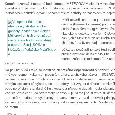
Kromě pozorování meteorů bude kamera METEORCAM sloužit v menších
světelného znečištění v okolí místa startu a přistání v experimentu
LPI
. 
jednotlivých snímků vytvořit panoramatické snímky se zachycením největš
Další oblastí, na kterou jsou exper
částice (
kosmické záření
) přicház
podobě nabitých energetických část
klasického detektoru ve formě Geige
nabitých částic z dílny americké sp
obsluhován a řízen dvojicí smartph
Důležitou součástí je také
test vysí
první slovenské družice SkCube. Za
mohou zúčastnit radioamatéři z cel
zachytit jeho signál.
Na palubě budou také součásti
studentského experimentu
s názvem Vliv
klíčivost semen kulturních plodin (zkratka z anglického názvu –
ISCEAC
)
naplnění osivem kulturních plodin, tentokrát se bude jednat o pšenici a 
nízkým teplotám při výstupu do stratosféry, tak zvýšené dávce kosmické
bude po přistání standardně kultivováno a případné dopady nestandardní
vzorky, které cestu do stratosféry neabsolvují. Mimo jiné si tento studen
studentům, budoucím výzkumným pracovníkům, v praxi si osvojit principy 
zkušenosti s přípravou, řízením a vyhodnocením experimentů. Výsledky b
od startu.