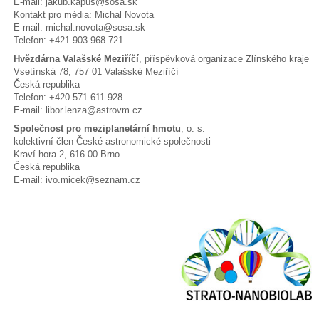
E-mail: jakub.kapus@sosa.sk
Kontakt pro média: Michal Novota
E-mail: michal.novota@sosa.sk
Telefon: +421 903 968 721
Hvězdárna Valašské Meziříčí
, příspěvková organizace Zlínského kraje
Vsetínská 78, 757 01 Valašské Meziříčí
Česká republika
Telefon: +420 571 611 928
E-mail: libor.lenza@astrovm.cz
Společnost pro meziplanetární hmotu
, o. s.
kolektivní člen České astronomické společnosti
Kraví hora 2, 616 00 Brno
Česká republika
E-mail: ivo.micek@seznam.cz