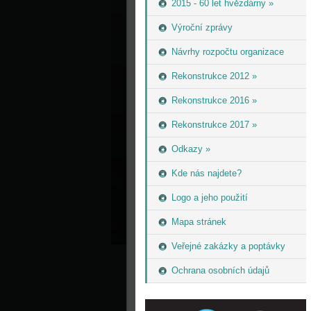
2015 - 60 let hvězdárny »
Výroční zprávy
Návrhy rozpočtu organizace
Rekonstrukce 2012 »
Rekonstrukce 2016 »
Rekonstrukce 2017 »
Odkazy »
Kde nás najdete?
Logo a jeho použití
Mapa stránek
Veřejné zakázky a poptávky
Ochrana osobních údajů