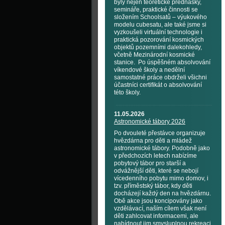
byly nejen teoretické přednášky,
semináře, praktické činnosti se
složením Schoolsatů – výukového
modelu cubesatu, ale také jsme si
vyzkoušeli virtuální technologie i
praktická pozorování kosmických
objektů pozemními dalekohledy,
včetně Mezinárodní kosmické
stanice. Po úspěšném absolvování
víkendové školy a nedělní
samostatné práce obdrželi všichni
účastníci certifikát o absolvování
této školy.
11.05.2026
Astronomické tábory 2026
Po dvouleté přestávce organizuje
hvězdárna pro děti a mládež
astronomické tábory. Podobně jako
v předchozích letech nabízíme
pobytový tábor pro starší a
odvážnější děti, které se nebojí
vícedenního pobytu mimo domov, i
tzv. příměstský tábor, kdy děti
docházejí každý den na hvězdárnu.
Obě akce jsou koncipovány jako
vzdělávací, naším cílem však není
děti zahlcovat informacemi, ale
nabídnout jim smysluplnou rekreaci