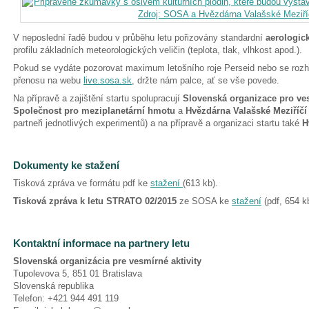
V neposlední řadě budou v průběhu letu pořizovány standardní
aerologic
profilu základních meteorologických veličin (teplota, tlak, vlhkost apod.).
Pokud se vydáte pozorovat maximum letošního roje Perseid nebo se rozh
přenosu na webu
live.sosa.sk
, držte nám palce, ať se vše povede.
Na přípravě a zajištění startu spolupracují
Slovenská organizace pro ves
Společnost pro meziplanetární hmotu
a
Hvězdárna Valašské Meziříč
partneři jednotlivých experimentů) a na přípravě a organizaci startu také
H
Dokumenty ke stažení
Tisková zpráva ve formátu pdf ke
stažení
(613 kb).
Tisková zpráva k letu STRATO 02/2015
ze SOSA ke
stažení
(pdf, 654 k
Kontaktní informace na partnery letu
Slovenská organizácia pre vesmírné aktivity
Tupolevova 5, 851 01 Bratislava
Slovenská republika
Telefon: +421 944 491 119