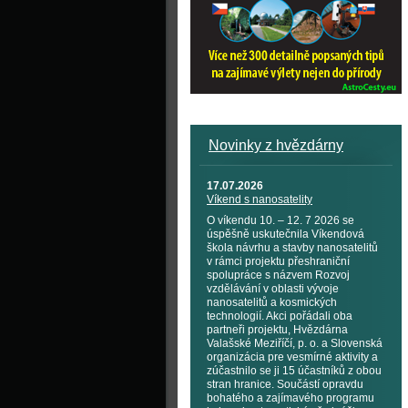
Novinky z hvězdárny
17.07.2026
Víkend s nanosatelity
O víkendu 10. – 12. 7 2026 se
úspěšně uskutečnila Víkendová
škola návrhu a stavby nanosatelitů
v rámci projektu přeshraniční
spolupráce s názvem Rozvoj
vzdělávání v oblasti vývoje
nanosatelitů a kosmických
technologií. Akci pořádali oba
partneři projektu, Hvězdárna
Valašské Meziříčí, p. o. a Slovenská
organizácia pre vesmírné aktivity a
zúčastnilo se ji 15 účastníků z obou
stran hranice. Součástí opravdu
bohatého a zajímavého programu