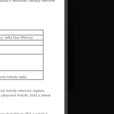
loužila k otestování sestavy navržené
y, velká fáze Měsíce)
vrtá hvězda slabá
ákryt hvězdy měsícem Jupitera
 zakrývaná hvězda, žlutá a zelená
řenou hvězdokupu M11 a zakrýt 2