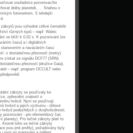
 určovat souřadnice pozorovacího
sňovat dráhy planetek, … Snahou o
ktrickým fotometrem. S tehdejší
zd.
zákrytů jsou výhodné citlivé černobílé
žství různých typů – např. Watec
ní se blíží k 0,02 s. K pozorování lze
záním času) a i digitálních
ým stanovením a navázáním času
tí: s dostatečnou přesností (metry)
lze získat ze signálu DCF77 (SRN)
dostatečnou přesností (družice Gaia).
vatel – např. program OCCULT nebo
 předpovědí.
tální zákryty se používaly ke
ce, zpřesnění znalostí o
měru hvězd. Nyní se používají
mů hvězd a jejich výzkumu - úhlové
avu hvězd podezřelých z dvojhvězdnosti.
ty pozorování - pro efemeridový čas.
 planety). Pro tečné zákryty platí to
. Kromě toho se tečné zákryty
ace jsou jiné profily), požadovány byly
ce i nyní po mapování a měření