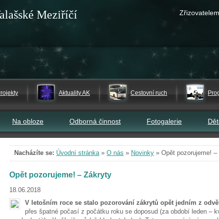
alašské Meziříčí
Zřizovatelem
rojekty
Aktuality AK
Cestovní ruch
Pro
Na obloze
Odborná činnost
Fotogalerie
Dě
Nacházíte se:
Úvodní stránka
»
O nás
»
Novinky
»
Opět pozorujeme! –
Opět pozorujeme! – Zákryty
18.06.2018
V letošním roce se stalo pozorování zákrytů opět jedním z odv
přes špatné počasí z počátku roku se doposud (za období leden – kvě