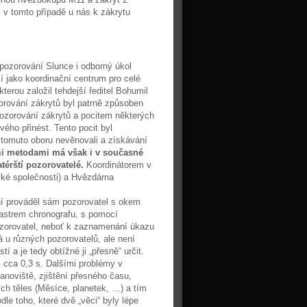
 v tomto případě u nás k zákrytu
 pozorování Slunce i odborný úkol
 jako koordinační centrum pro celé
terou založil tehdejší ředitel Bohumil
orování zákrytů byl patrně způsoben
pozorování zákrytů a pocitem některých
ého přinést. Tento pocit byl
k tomuto oboru nevěnovali a získávání
mi metodami má však i v současné
érští pozorovatelé.
Koordinátorem v
ké společnosti) a Hvězdárna
í prováděl sám pozorovatel s okem
tastrem chronografu, s pomocí
zorovatel, neboť k zaznamenání úkazu
 u různých pozorovatelů, ale není
í a je tedy obtížné ji „přesně“ určit.
 cca 0,3 s. Dalšími problémy v
anoviště, zjištění přesného času,
ích těles (Měsíce, planetek, …) a tím
le toho, které dvě „věci“ byly lépe