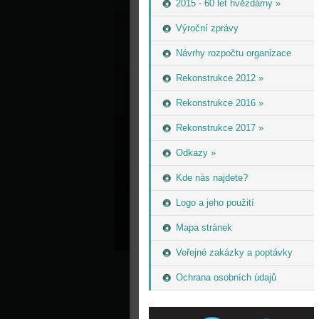
2015 - 60 let hvězdárny »
Výroční zprávy
Návrhy rozpočtu organizace
Rekonstrukce 2012 »
Rekonstrukce 2016 »
Rekonstrukce 2017 »
Odkazy »
Kde nás najdete?
Logo a jeho použití
Mapa stránek
Veřejné zakázky a poptávky
Ochrana osobních údajů