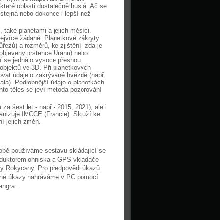
teré oblasti dostatečně hustá. Ač se
 stejná nebo dokonce i lepší než
 také planetami a jejich měsíci.
ejvíce žádané. Planetkové zákryty
růřezů) a rozměrů, ke zjištění, zda je
 objeveny prstence Uranu) nebo
yní se jedná o vysoce přesnou
 objektů ve 3D. Při planetkových
ovat údaje o zakrývané hvězdě (např.
la). Podrobnější údaje o planetkách
to těles se jeví metoda pozorování
a šest let - např.- 2015, 2021), ale i
izuje IMCCE (Francie). Slouží ke
í jejich změn.
obě používáme sestavu skládající se
eduktorem ohniska a GPS vkladače
y Rokycany. Pro předpovědi úkazů
otné úkazy nahráváme v PC pomocí
angra.