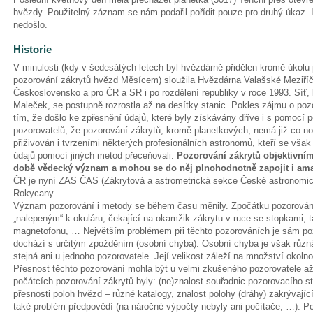
hvězdy. Použitelný záznam se nám podařil pořídit pouze pro druhý úkaz. I
nedošlo.
Historie
V minulosti (kdy v šedesátých letech byl hvězdárně přidělen kromě úkolu
pozorování zákrytů hvězd Měsícem) sloužila Hvězdárna Valašské Meziříčí
Československo a pro ČR a SR i po rozdělení republiky v roce 1993. Síť, k
Maleček, se postupně rozrostla až na desítky stanic. Pokles zájmu o poz
tím, že došlo ke zpřesnění údajů, které byly získávány dříve i s pomocí 
pozorovatelů, že pozorování zákrytů, kromě planetkových, nemá již co nov
přiživován i tvrzeními některých profesionálních astronomů, kteří se vša
údajů pomocí jiných metod přeceňovali.
Pozorování zákrytů objektivní
době vědecký význam a mohou se do něj plnohodnotně zapojit i amat
ČR je nyní ZAS ČAS (Zákrytová a astrometrická sekce České astronomic
Rokycany.
Význam pozorování i metody se během času měnily. Zpočátku pozorován
„nalepeným“ k okuláru, čekající na okamžik zákrytu v ruce se stopkami, 
magnetofonu, … Největším problémem při těchto pozorováních je sám po
dochází s určitým zpožděním (osobní chyba). Osobní chyba je však různá
stejná ani u jednoho pozorovatele. Její velikost záleží na množství okolnost
Přesnost těchto pozorování mohla být u velmi zkušeného pozorovatele až
počátcích pozorování zákrytů byly: (ne)znalost souřadnic pozorovacího st
přesnosti poloh hvězd – různé katalogy, znalost polohy (dráhy) zakrývajíc
také problém předpovědí (na náročné výpočty nebyly ani počítače, …). Pod