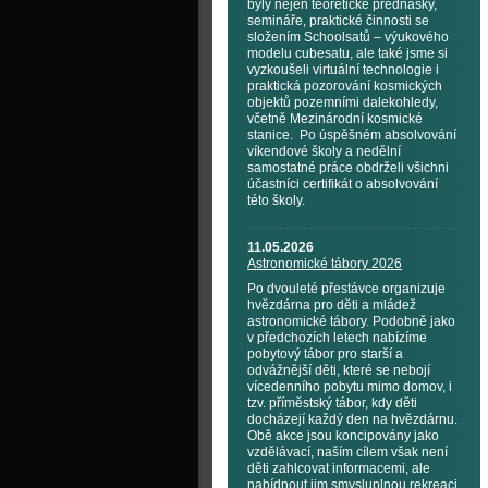
byly nejen teoretické přednášky,
semináře, praktické činnosti se
složením Schoolsatů – výukového
modelu cubesatu, ale také jsme si
vyzkoušeli virtuální technologie i
praktická pozorování kosmických
objektů pozemními dalekohledy,
včetně Mezinárodní kosmické
stanice. Po úspěšném absolvování
víkendové školy a nedělní
samostatné práce obdrželi všichni
účastníci certifikát o absolvování
této školy.
11.05.2026
Astronomické tábory 2026
Po dvouleté přestávce organizuje
hvězdárna pro děti a mládež
astronomické tábory. Podobně jako
v předchozích letech nabízíme
pobytový tábor pro starší a
odvážnější děti, které se nebojí
vícedenního pobytu mimo domov, i
tzv. příměstský tábor, kdy děti
docházejí každý den na hvězdárnu.
Obě akce jsou koncipovány jako
vzdělávací, naším cílem však není
děti zahlcovat informacemi, ale
nabídnout jim smysluplnou rekreaci