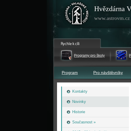
Hvězdárna V
www.astrovm.cz
Programy pro školy
P
Program
Pro návštěvníky
Kontakty
Novinky
Historie
Současnost »