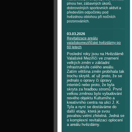
plnou her, zábavných úkolů,
dobrovolných sportovních aktivit a
především odpočinku pod
hvězdnou oblohou při nočních
pozorováních.
03.03.2026
Revitalizace areálu
valašskomeziříčské hvězdárny po
60 letech
Poslední roky jsou na Hvězdárně
Valašské Meziříčí ve znamení
velkých změn v základní
infrastruktuře celého areálu.
Zatím většina změn probíhala tak
trochu skrytě, ať už proto, že se
jednalo o opravy či úpravy
interiérů nebo proto, že byla
skryta za hradbou stromů. První
velkou změnou bylo vybudování
nového objektu Kulturního a
kreativního centra na ulici J. K.
Tyla a nyní se dostáváme do
další etapy, která je svou
povahou velmi zřetelná. Jedná se
o komplexní revitalizaci oplocení
a areálu hvězdárny.