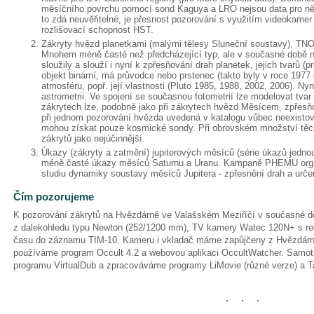
měsíčního povrchu pomocí sond Kaguya a LRO nejsou data pro něk
to zdá neuvěřitelné, je přesnost pozorování s využitím videokamer
rozlišovací schopnost HST.
Zákryty hvězd planetkami (malými tělesy Sluneční soustavy), TNO,
Mnohem méně časté než předcházející typ, ale v současné době n
sloužily a slouží i nyní k zpřesňování drah planetek, jejich tvarů (p
objekt binární, má průvodce nebo prstenec (takto byly v roce 1977
atmosféru, popř. její vlastnosti (Pluto 1985, 1988, 2002, 2006). N
astrometrii. Ve spojení se současnou fotometrií lze modelovat tvar
zákrytech lze, podobně jako při zákrytech hvězd Měsícem, zpřesň
při jednom pozorování hvězda uvedená v katalogu vůbec neexistova
mohou získat pouze kosmické sondy. Při obrovském množství těch
zákrytů jako nejúčinnější.
Úkazy (zákryty a zatmění) jupiterových měsíců (série úkazů jednou z
méně časté úkazy měsíců Saturnu a Uranu. Kampaně PHEMU organ
studiu dynamiky soustavy měsíců Jupitera - zpřesnění drah a určen
Čím pozorujeme
K pozorování zákrytů na Hvězdárně ve Valašském Meziříčí v současné d
z dalekohledu typu Newton (252/1200 mm), TV kamery Watec 120N+ s r
času do záznamu TIM-10. Kameru i vkladač máme zapůjčeny z Hvězdárn
používáme program Occult 4.2 a webovou aplikaci OccultWatcher. Sam
programu VirtualDub a zpracováváme programy LiMovie (různé verze) a T