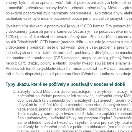
známy, bylo možno zpřesnit „věc“ třetí. Z pozorování zákrytů bylo možné
stanoviště, zpřesňovat polohy hvězd, určovat změny dráhy Měsíce, zpře
objektivní pozorování bylo nahrazení pozorovatele, jako zdroje chyb, ele
technikou však bylo možné pozorovat pouze jen málo velice jasných hvě
Kvalitativním skokem v pozorování je využití CCD kamer. Pro pozorování 
videokamery (začínali jsme s kamerou Oscar, nyní se používá velké mno
120N+), u nichž lze vložit do obrazu přesný čas. Přesnost těchto pozorová
použít "klasických" CCD kamer (metoda driftu – ale zde je problém s navá
videokamer s přesností ještě o řád vyšší. Zde je však problém s přesn
jednotlivých snímků. Také některé další problémy z dřívějška jsou minulos
lze snadno určit souřadnice (GPS navigace, mapy na webu), přesný čas 
nebo z GPS družic, polohy a vlastní pohyby hvězd jsou již také známy s 
Předpovědi téměř jakýchkoliv úkazů si může spočítat na PC sám pozoro
mít stále k dispozici pomocí programu OccultWatcher s odkazy na zdroje
Typy úkazů, které se požívaly a používají v současné době
Zákryty hvězd Měsícem. Jsou nejčastějšími zákrytovými úkazy. To
zpřesnění souřadnic pozorovacích stanovišť, zpřesnění dráhy Měsí
dvojhvězdách (a vícenásobných hvězdných systémech), určení prů
převážně ke zjištění těsných binárních nebo vícenásobných systé
vzdálenosti, jasnosti jednotlivých složek, poziční úhly, určení st
Totální zákryty samotných hvězd slouží také pro zajištění kontinui
Jsou požadovány i světelné křivky pro program Kepler2 (extrasolární
samé ohledně hvězd a hvězdných systémů jako pro zákryty totální
používaly ke zpřesnění profilů v polárních oblastech (pro různé libr
hlavně pro tzv. Cassiniho regiony (pro které chyběla data). Dokon