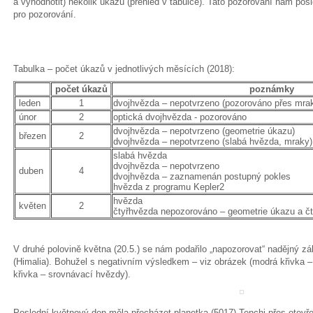
a vyhodnotit) několik úkazů (přehled v tabulce). Tato pozorování nám pos
pro pozorování.
Tabulka – počet úkazů v jednotlivých měsících (2018):
počet úkazů
poznámky
leden
1
dvojhvězda – nepotvrzeno (pozorováno přes mrak
únor
2
optická dvojhvězda - pozorováno
dvojhvězda – nepotvrzeno (geometrie úkazu)
březen
2
dvojhvězda – nepotvrzeno (slabá hvězda, mraky)
slabá hvězda
dvojhvězda – nepotvrzeno
duben
4
dvojhvězda – zaznamenán postupný pokles
hvězda z programu Kepler2
hvězda
květen
2
čtyřhvězda nepozorováno – geometrie úkazu a čt
V druhé polovině května (20.5.) se nám podařilo „napozorovat“ nadějný z
(Himalia). Bohužel s negativním výsledkem – viz obrázek (modrá křivka –
křivka – srovnávací hvězdy).
Poslední květnový den měla přecházet planetka (5017) Tenchi přes otev