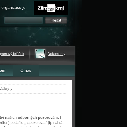
 organizace je
gramový letáček
Dokumenty
tem
O nás
 Zákryty
ětví našich odborných pozorování.
I
ten) podařilo „napozorovat“ (tj. nahrát