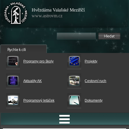
Hvězdárna Valašské Meziříčí
www.astrovm.cz
Programy pro školy
Projekty
Aktuality AK
Cestovní ruch
Programový letáček
Dokumenty