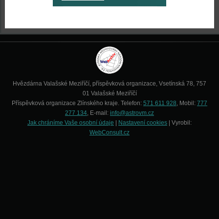
Hvězdárna Valašské Meziříčí, příspěvková organizace, Vsetínská 78, 757
01 Valašské Meziříčí
Příspěvková organizace Zlínského kraje. Telefon:
571 611 928
, Mobil:
777
277 134
, E-mail:
info@astrovm.cz
Jak chráníme Vaše osobní údaje
|
Nastavení cookies
| Vyrobil:
WebConsult.cz