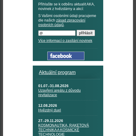
Přihlašte se k odběru aktualit AKA,
novinek z hvězdárny a akcí:
S Vašimi osobními údaji pracujeme
dle našich
zásad zpracování
osobních údajů
.
Více informací o zasílání novinek
Aktuální program
01.07.-31.08.2026
Uzavření areálu z důvodu
revitalizace
12.08.2026
Hvězdný duel
27.-29.11.2026
KOSMONAUTIKA, RAKETOVÁ
TECHNIKA A KOSMICKÉ
TECHNOLOGIE