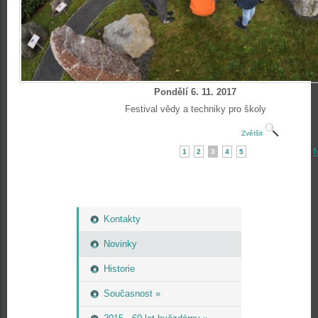
Pondělí 6. 11. 2017
Festival vědy a techniky pro školy
Zvětšit
N
1
2
3
4
5
Kontakty
Novinky
Historie
Současnost »