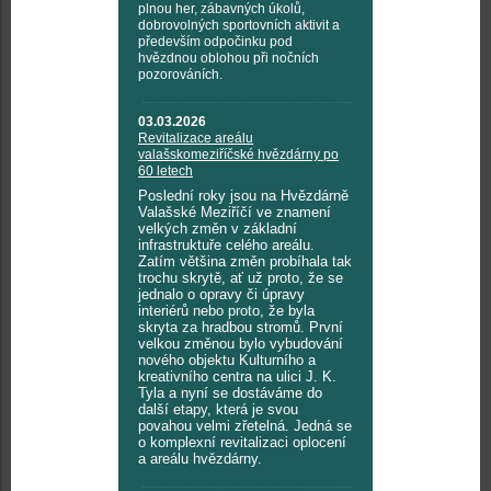
plnou her, zábavných úkolů,
dobrovolných sportovních aktivit a
především odpočinku pod
hvězdnou oblohou při nočních
pozorováních.
03.03.2026
Revitalizace areálu
valašskomeziříčské hvězdárny po
60 letech
Poslední roky jsou na Hvězdárně
Valašské Meziříčí ve znamení
velkých změn v základní
infrastruktuře celého areálu.
Zatím většina změn probíhala tak
trochu skrytě, ať už proto, že se
jednalo o opravy či úpravy
interiérů nebo proto, že byla
skryta za hradbou stromů. První
velkou změnou bylo vybudování
nového objektu Kulturního a
kreativního centra na ulici J. K.
Tyla a nyní se dostáváme do
další etapy, která je svou
povahou velmi zřetelná. Jedná se
o komplexní revitalizaci oplocení
a areálu hvězdárny.