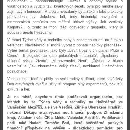
budoucnost – nanotechnologie. Ukázka a odborný výklad o
vlastnostech a využití tzv. kvantových teček, byla pro mnohé žáky
zajímavým bonusem. V areálu hvězdárny byla žákům také prakticky
předvedena tzv. Jakubova hůl, tedy historická navigační a
astronomická pomůcka pro měření úhlové výšky. Jak vznikaly
Karpaty? I o tomto se mohli žáci dozvědět v geoparku, který je
součástí areálu hvězdárny.
V rámci Týdne vědy a techniky nebylo zapomenuto ani na širokou
veřejnost. Návštěvníci si mohli vybrat z bohaté nabídky přednášek.
Výběr témat přednášek, jako byly „Úsvit trpasličích planet Pluto a
Ceres“, „Biologické aplikace pokročilých materiálů“, „Špicberky –
chladná výspa života“, „Mimozemský život“, „Částice z hlubin
vesmíru“ a „Jak zkoumáme Velký třesk“, nezklamal i náročného
posluchače.
V neposlední řadě si přišly na své i rodiny s dětmi, které navštívily
Den otevřených dveří a užily si program plný experimentů, pokusů,
exkurzí a her.
Je na místě, abychom tímto poděkovali organizacím, bez
kterých by se Týden vědy a techniky na Hvězdárně ve
Valašském Meziříčí, ale i ve Vsetíně, Zlíně a Uherském Hradišti,
nekonal. Děkujeme za významnou finanční podporu Zlínskému
kraji, Akademii věd ČR a Městu Valašské Meziříčí. Poděkování
patří také Nadaci Tomáše Bati, která hvězdárně poskytla
finanční příspěvek na vývěvu - didaktickou pomůcku pro