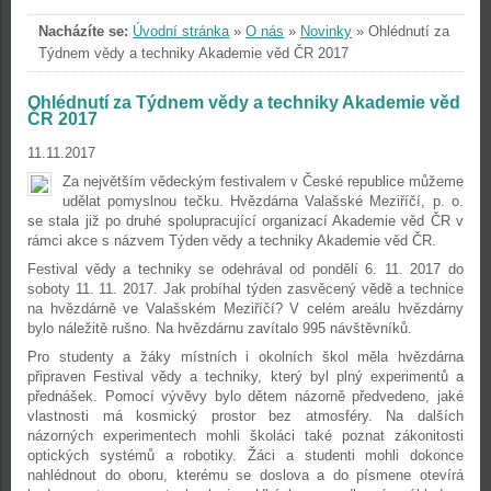
Nacházíte se:
Úvodní stránka
»
O nás
»
Novinky
»
Ohlédnutí za
Týdnem vědy a techniky Akademie věd ČR 2017
Ohlédnutí za Týdnem vědy a techniky Akademie věd
ČR 2017
11.11.2017
Za největším vědeckým festivalem v České republice můžeme
udělat pomyslnou tečku. Hvězdárna Valašské Meziříčí, p. o.
se stala již po druhé spolupracující organizací Akademie věd ČR v
rámci akce s názvem Týden vědy a techniky Akademie věd ČR.
Festival vědy a techniky se odehrával od pondělí 6. 11. 2017 do
soboty 11. 11. 2017. Jak probíhal týden zasvěcený vědě a technice
na hvězdárně ve Valašském Meziříčí? V celém areálu hvězdárny
bylo náležitě rušno. Na hvězdárnu zavítalo 995 návštěvníků.
Pro studenty a žáky místních i okolních škol měla hvězdárna
připraven Festival vědy a techniky, který byl plný experimentů a
přednášek. Pomocí vývěvy bylo dětem názorně předvedeno, jaké
vlastnosti má kosmický prostor bez atmosféry. Na dalších
názorných experimentech mohli školáci také poznat zákonitosti
optických systémů a robotiky. Žáci a studenti mohli dokonce
nahlédnout do oboru, kterému se doslova a do písmene otevírá