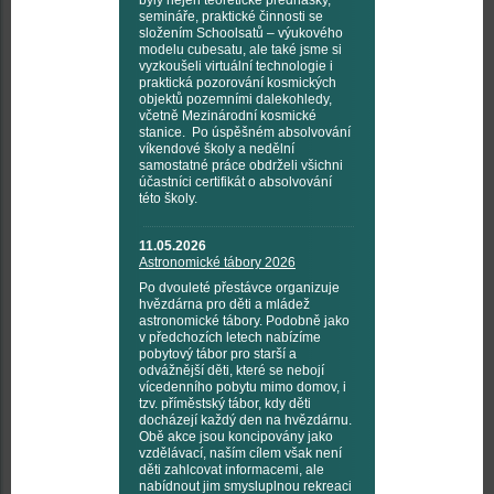
byly nejen teoretické přednášky,
semináře, praktické činnosti se
složením Schoolsatů – výukového
modelu cubesatu, ale také jsme si
vyzkoušeli virtuální technologie i
praktická pozorování kosmických
objektů pozemními dalekohledy,
včetně Mezinárodní kosmické
stanice. Po úspěšném absolvování
víkendové školy a nedělní
samostatné práce obdrželi všichni
účastníci certifikát o absolvování
této školy.
11.05.2026
Astronomické tábory 2026
Po dvouleté přestávce organizuje
hvězdárna pro děti a mládež
astronomické tábory. Podobně jako
v předchozích letech nabízíme
pobytový tábor pro starší a
odvážnější děti, které se nebojí
vícedenního pobytu mimo domov, i
tzv. příměstský tábor, kdy děti
docházejí každý den na hvězdárnu.
Obě akce jsou koncipovány jako
vzdělávací, naším cílem však není
děti zahlcovat informacemi, ale
nabídnout jim smysluplnou rekreaci