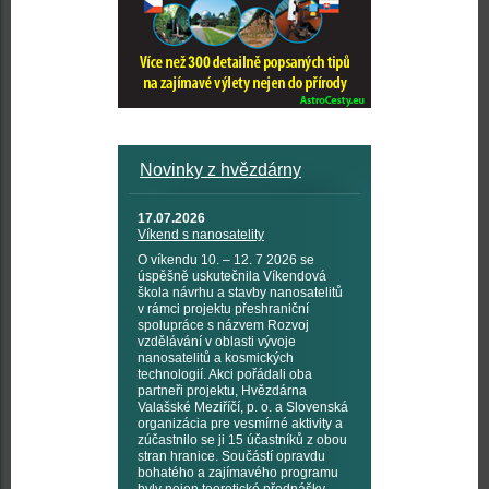
Novinky z hvězdárny
17.07.2026
Víkend s nanosatelity
O víkendu 10. – 12. 7 2026 se
úspěšně uskutečnila Víkendová
škola návrhu a stavby nanosatelitů
v rámci projektu přeshraniční
spolupráce s názvem Rozvoj
vzdělávání v oblasti vývoje
nanosatelitů a kosmických
technologií. Akci pořádali oba
partneři projektu, Hvězdárna
Valašské Meziříčí, p. o. a Slovenská
organizácia pre vesmírné aktivity a
zúčastnilo se ji 15 účastníků z obou
stran hranice. Součástí opravdu
bohatého a zajímavého programu