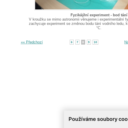
Fyzikáýlní experiment - bod tání
V kroužku se mimo astronomii věnujeme i experimentální fy
zachycuje experiment se změnou bodu tání vodního ledu, kt
°C.
«« Předchozí
Ná
6
7
8
9
10
Používáme soubory coo