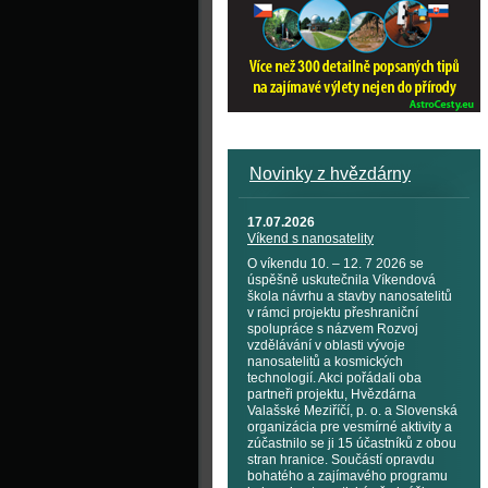
Novinky z hvězdárny
17.07.2026
Víkend s nanosatelity
O víkendu 10. – 12. 7 2026 se
úspěšně uskutečnila Víkendová
škola návrhu a stavby nanosatelitů
v rámci projektu přeshraniční
spolupráce s názvem Rozvoj
vzdělávání v oblasti vývoje
nanosatelitů a kosmických
technologií. Akci pořádali oba
partneři projektu, Hvězdárna
Valašské Meziříčí, p. o. a Slovenská
organizácia pre vesmírné aktivity a
zúčastnilo se ji 15 účastníků z obou
stran hranice. Součástí opravdu
bohatého a zajímavého programu