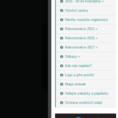
2015 - 60 let hvězdárny »
Výroční zprávy
Návrhy rozpočtu organizace
Rekonstrukce 2012 »
Rekonstrukce 2016 »
Rekonstrukce 2017 »
Odkazy »
Kde nás najdete?
Logo a jeho použití
Mapa stránek
Veřejné zakázky a poptávky
Ochrana osobních údajů