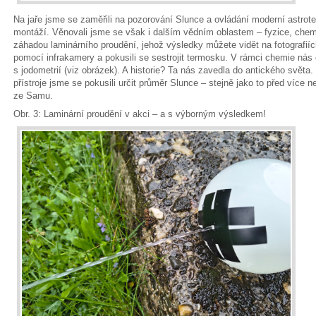
Na jaře jsme se zaměřili na pozorování Slunce a ovládání moderní astro
montáží. Věnovali jsme se však i dalším vědním oblastem – fyzice, chemii
záhadou laminárního proudění, jehož výsledky můžete vidět na fotografiíc
pomocí infrakamery a pokusili se sestrojit termosku. V rámci chemie nás
s jodometrií (viz obrázek). A historie? Ta nás zavedla do antického svět
přístroje jsme se pokusili určit průměr Slunce – stejně jako to před více n
ze Samu.
Obr. 3: Laminární proudění v akci – a s výborným výsledkem!