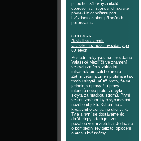
plnou her, zábavných úkolů,
dobrovolných sportovních aktivit a
především odpočinku pod
hvězdnou oblohou při nočních
pozorováních.
03.03.2026
Revitalizace areálu
valašskomeziříčské hvězdárny po
60 letech
Poslední roky jsou na Hvězdárně
Valašské Meziříčí ve znamení
velkých změn v základní
infrastruktuře celého areálu.
Zatím většina změn probíhala tak
trochu skrytě, ať už proto, že se
jednalo o opravy či úpravy
interiérů nebo proto, že byla
skryta za hradbou stromů. První
velkou změnou bylo vybudování
nového objektu Kulturního a
kreativního centra na ulici J. K.
Tyla a nyní se dostáváme do
další etapy, která je svou
povahou velmi zřetelná. Jedná se
o komplexní revitalizaci oplocení
a areálu hvězdárny.