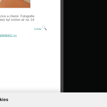
zice a chemii. Fotografie
erý byl snížen až na -14
Zvětšit
sledující »»
kies