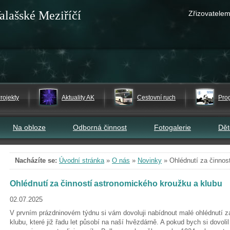
alašské Meziříčí
Zřizovatelem
rojekty
Aktuality AK
Cestovní ruch
Pro
Na obloze
Odborná činnost
Fotogalerie
Dě
Nacházíte se:
Úvodní stránka
»
O nás
»
Novinky
»
Ohlédnutí za činnos
Ohlédnutí za činností astronomického kroužku a klubu
02.07.2025
V prvním prázdninovém týdnu si vám dovoluji nabídnout malé ohlédnutí z
klubu, které již řadu let působí na naší hvězdárně. A pokud bych si dovoli