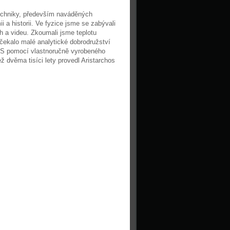
techniky, především naváděných
 a historii. Ve fyzice jsme se zabývali
h a videu. Zkoumali jsme teplotu
 čekalo malé analytické dobrodružství
a. S pomocí vlastnoručně vyrobeného
ež dvěma tisíci lety provedl Aristarchos