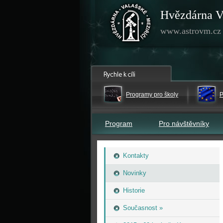
Hvězdárna V
www.astrovm.cz
Programy pro školy
P
Program
Pro návštěvníky
Kontakty
Novinky
Historie
Současnost »