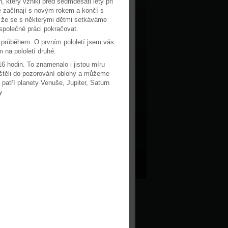
 který vznikl před sedmdesáti lety při
ě začínají s novým rokem a končí s
, že se s některými dětmi setkáváme
společné práci pokračovat.
 průběhem. O prvním pololetí jsem vás
 na pololetí druhé.
6 hodin. To znamenalo i jistou míru
štěli do pozorování oblohy a můžeme
patří planety Venuše, Jupiter, Saturn
y