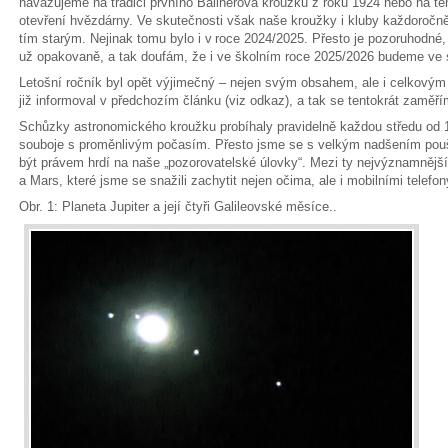
navazujeme na tradici prvního Ballnerova kroužku z roku 1924 nebo na ten,
otevření hvězdárny. Ve skutečnosti však naše kroužky i kluby každoročn
tím starým. Nejinak tomu bylo i v roce 2024/2025. Přesto je pozoruhodné
už opakovaně, a tak doufám, že i ve školním roce 2025/2026 budeme ve 
Letošní ročník byl opět výjimečný – nejen svým obsahem, ale i celkovým
již informoval v předchozím článku (viz odkaz), a tak se tentokrát zaměřím
Schůzky astronomického kroužku probíhaly pravidelně každou středu od 1
souboje s proměnlivým počasím. Přesto jsme se s velkým nadšením pou
být právem hrdí na naše „pozorovatelské úlovky“. Mezi ty nejvýznamnější 
a Mars, které jsme se snažili zachytit nejen očima, ale i mobilními telefon
Obr. 1: Planeta Jupiter a její čtyři Galileovské měsíce..