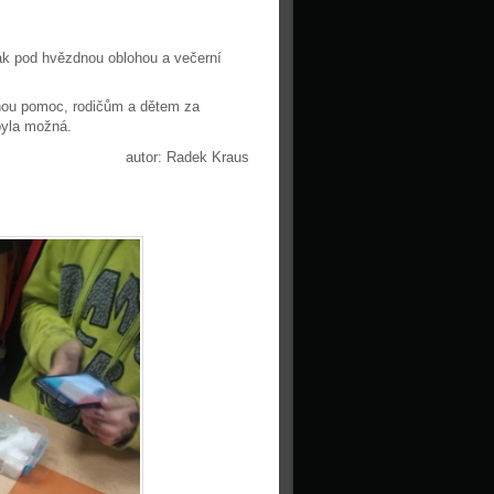
rák pod hvězdnou oblohou a večerní
lnou pomoc, rodičům a dětem za
byla možná.
autor: Radek Kraus