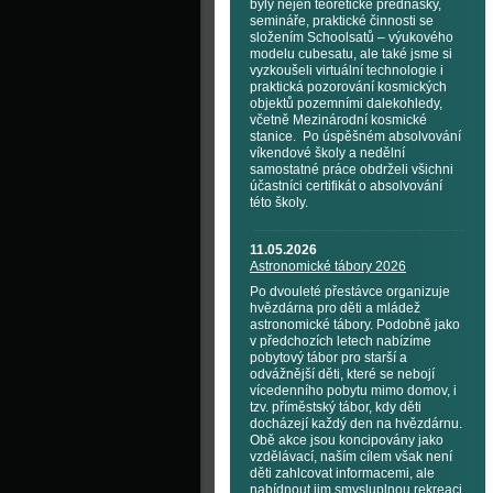
byly nejen teoretické přednášky,
semináře, praktické činnosti se
složením Schoolsatů – výukového
modelu cubesatu, ale také jsme si
vyzkoušeli virtuální technologie i
praktická pozorování kosmických
objektů pozemními dalekohledy,
včetně Mezinárodní kosmické
stanice. Po úspěšném absolvování
víkendové školy a nedělní
samostatné práce obdrželi všichni
účastníci certifikát o absolvování
této školy.
11.05.2026
Astronomické tábory 2026
Po dvouleté přestávce organizuje
hvězdárna pro děti a mládež
astronomické tábory. Podobně jako
v předchozích letech nabízíme
pobytový tábor pro starší a
odvážnější děti, které se nebojí
vícedenního pobytu mimo domov, i
tzv. příměstský tábor, kdy děti
docházejí každý den na hvězdárnu.
Obě akce jsou koncipovány jako
vzdělávací, naším cílem však není
děti zahlcovat informacemi, ale
nabídnout jim smysluplnou rekreaci