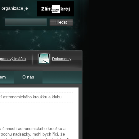
 organizace je
gramový letáček
Dokumenty
tem
O nás
tí astronomického kroužku a klubu
a činností astronomického kroužku a
l trochu nadsázky, mohl bych říci, že