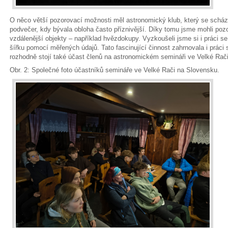
O něco větší pozorovací možnosti měl astronomický klub, který se scháze
podvečer, kdy bývala obloha často příznivější. Díky tomu jsme mohli pozo
vzdálenější objekty – například hvězdokupy. Vyzkoušeli jsme si i práci s
šířku pomocí měřených údajů. Tato fascinující činnost zahrnovala i prác
rozhodně stojí také účast členů na astronomickém semináři ve Velké Rač
Obr. 2: Společné foto účastníků semináře ve Velké Rači na Slovensku.