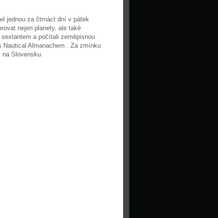
l jednou za čtrnáct dní v pátek
rovat nejen planety, ale také
e sextantem a počítali zeměpisnou
i s Nautical Almanachem . Za zmínku
i na Slovensku.