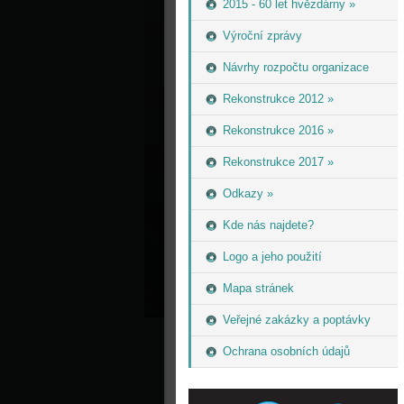
2015 - 60 let hvězdárny »
Výroční zprávy
Návrhy rozpočtu organizace
Rekonstrukce 2012 »
Rekonstrukce 2016 »
Rekonstrukce 2017 »
Odkazy »
Kde nás najdete?
Logo a jeho použití
Mapa stránek
Veřejné zakázky a poptávky
Ochrana osobních údajů