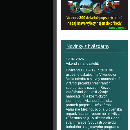
Novinky z hvězdárny
17.07.2026
Víkend s nanosatelity
O víkendu 10. – 12. 7 2026 se
úspěšně uskutečnila Víkendová
škola návrhu a stavby nanosatelitů
v rámci projektu přeshraniční
spolupráce s názvem Rozvoj
vzdělávání v oblasti vývoje
nanosatelitů a kosmických
technologií. Akci pořádali oba
partneři projektu, Hvězdárna
Valašské Meziříčí, p. o. a Slovenská
organizácia pre vesmírné aktivity a
zúčastnilo se ji 15 účastníků z obou
stran hranice. Součástí opravdu
bohatého a zajímavého programu