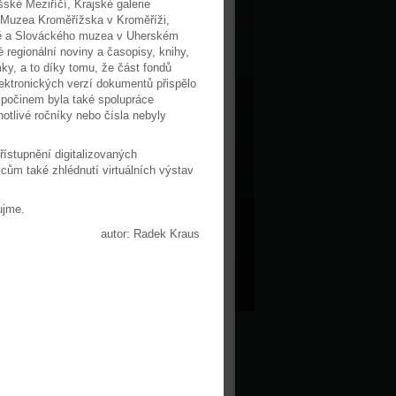
ské Meziříčí, Krajské galerie
, Muzea Kroměřížska v Kroměříži,
ně a Slováckého muzea v Uherském
é regionální noviny a časopisy, knihy,
mky, a to díky tomu, že část fondů
lektronických verzí dokumentů přispělo
počinem byla také spolupráce
otlivé ročníky nebo čísla nebyly
řístupnění digitalizovaných
cům také zhlédnutí virtuálních výstav
ujme.
autor: Radek Kraus