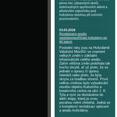
plnou her, zábavných úkolů,
dobrovolných sportovních aktivit a
především odpočinku pod
hvězdnou oblohou při nočních
pozorováních.
03.03.2026
Revitalizace areálu
valašskomeziříčské hvězdárny po
60 letech
Poslední roky jsou na Hvězdárně
Valašské Meziříčí ve znamení
velkých změn v základní
infrastruktuře celého areálu.
Zatím většina změn probíhala tak
trochu skrytě, ať už proto, že se
jednalo o opravy či úpravy
interiérů nebo proto, že byla
skryta za hradbou stromů. První
velkou změnou bylo vybudování
nového objektu Kulturního a
kreativního centra na ulici J. K.
Tyla a nyní se dostáváme do
další etapy, která je svou
povahou velmi zřetelná. Jedná se
o komplexní revitalizaci oplocení
a areálu hvězdárny.