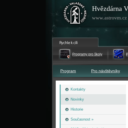
Hvězdárna V
www.astrovm.cz
Programy pro školy
P
Program
Pro návštěvníky
Kontakty
Novinky
Historie
Současnost »