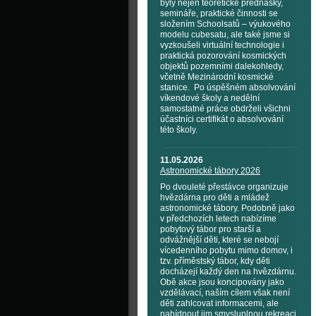
byly nejen teoretické přednášky,
semináře, praktické činnosti se
složením Schoolsatů – výukového
modelu cubesatu, ale také jsme si
vyzkoušeli virtuální technologie i
praktická pozorování kosmických
objektů pozemními dalekohledy,
včetně Mezinárodní kosmické
stanice. Po úspěšném absolvování
víkendové školy a nedělní
samostatné práce obdrželi všichni
účastníci certifikát o absolvování
této školy.
11.05.2026
Astronomické tábory 2026
Po dvouleté přestávce organizuje
hvězdárna pro děti a mládež
astronomické tábory. Podobně jako
v předchozích letech nabízíme
pobytový tábor pro starší a
odvážnější děti, které se nebojí
vícedenního pobytu mimo domov, i
tzv. příměstský tábor, kdy děti
docházejí každý den na hvězdárnu.
Obě akce jsou koncipovány jako
vzdělávací, naším cílem však není
děti zahlcovat informacemi, ale
nabídnout jim smysluplnou rekreaci