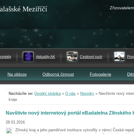
alašské Meziříčí
Zřizovatelem
rojekty
Aktuality AK
Cestovní ruch
Pro
Na obloze
Odborná činnost
Fotogalerie
Dě
Nacházíte se:
Úvodní stránka
»
O nás
»
Novinky
»
Navštivte nový inte
kraje
Navštivte nový internetový portál eBadatelna Zlínského 
28.01.2016
Zlínský kraj a jeho paměťové instituce vytvořily v rámci České repub