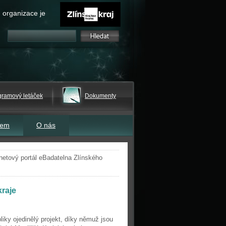
 organizace je
gramový letáček
Dokumenty
tem
O nás
rnetový portál eBadatelna Zlínského
kraje
liky ojedinělý projekt, díky němuž jsou