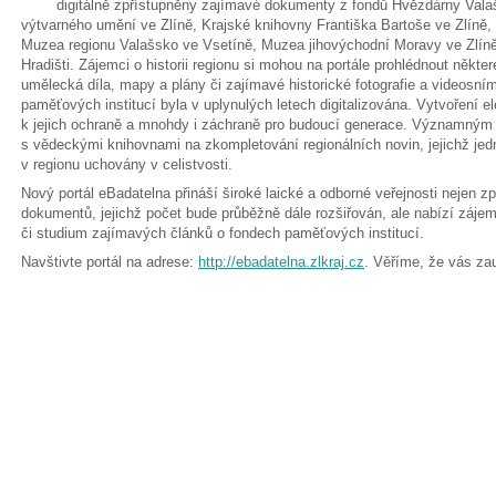
digitálně zpřístupněny zajímavé dokumenty z fondů Hvězdárny Valaš
výtvarného umění ve Zlíně, Krajské knihovny Františka Bartoše ve Zlíně
Muzea regionu Valašsko ve Vsetíně, Muzea jihovýchodní Moravy ve Zlí
Hradišti. Zájemci o historii regionu si mohou na portále prohlédnout někter
umělecká díla, mapy a plány či zajímavé historické fotografie a videosní
paměťových institucí byla v uplynulých letech digitalizována. Vytvoření e
k jejich ochraně a mnohdy i záchraně pro budoucí generace. Významným 
s vědeckými knihovnami na zkompletování regionálních novin, jejichž jedn
v regionu uchovány v celistvosti.
Nový portál eBadatelna přináší široké laické a odborné veřejnosti nejen zp
dokumentů, jejichž počet bude průběžně dále rozšiřován, ale nabízí zájem
či studium zajímavých článků o fondech paměťových institucí.
Navštivte portál na adrese:
http://ebadatelna.zlkraj.cz
. Věříme, že vás za