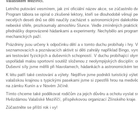
Valašském Meziříčí.
Letního putování vesmírem, jak zní oficiální název akce, se zúčastnilo dv
Program tábora se opíral o zkušené lektory, kteří se dlouhodobě věnují p
necelých deseti dnů se děti naučily zacházet s astronomickými dalekohledy
nebeské sféře, prozkoumaly atmosféru Slunce. Vedle zmíněných praktickýc
přednášky doprovázené hádankami a experimenty. Nechybělo ani program
mechanických paží.
Prázdniny jsou určeny k odpočinku dětí a v tomto duchu probíhaly i hry.
seznamovacích a poznávacích aktivit si děti zahrály například Bingo, v
ani testování fyzických a duševních schopností. V duchu probíhající oly
uspořádali malou sportovní soutěž složenou z neolympijských disciplín: o
Duševní síly jsme měřili při hlavolamech, hádankách a astronomickém tes
K létu patří také cestování a výlety. Nejdříve jsme podnikli turistický výl
valašskou krajinou s typickými pasekami jsme si zpestřili hrou na medvěd
na zámku Kunín a v Novém Jičíně.
Tímto chceme také poděkovat rodičům za jejich důvěru a ochotu vyslat sv
Hvězdárnou Valašské Meziříčí, příspěvkovou organizací Zlínského kraje.
Zúčastněte se příští rok i vy!