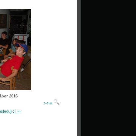
ábor 2016
Zvětšit
sledující »»