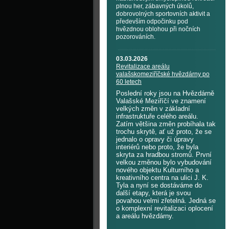
plnou her, zábavných úkolů,
dobrovolných sportovních aktivit a
především odpočinku pod
hvězdnou oblohou při nočních
pozorováních.
03.03.2026
Revitalizace areálu
valašskomeziříčské hvězdárny po
60 letech
Poslední roky jsou na Hvězdárně
Valašské Meziříčí ve znamení
velkých změn v základní
infrastruktuře celého areálu.
Zatím většina změn probíhala tak
trochu skrytě, ať už proto, že se
jednalo o opravy či úpravy
interiérů nebo proto, že byla
skryta za hradbou stromů. První
velkou změnou bylo vybudování
nového objektu Kulturního a
kreativního centra na ulici J. K.
Tyla a nyní se dostáváme do
další etapy, která je svou
povahou velmi zřetelná. Jedná se
o komplexní revitalizaci oplocení
a areálu hvězdárny.