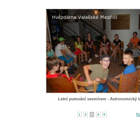
Letní putování vesmírem - Astronomický t
Ná
1
2
3
4
5