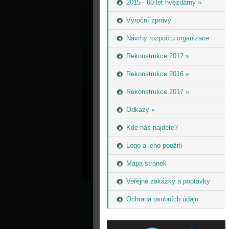
2015 - 60 let hvězdárny »
Výroční zprávy
Návrhy rozpočtu organizace
Rekonstrukce 2012 »
Rekonstrukce 2016 »
Rekonstrukce 2017 »
Odkazy »
Kde nás najdete?
Logo a jeho použití
Mapa stránek
Veřejné zakázky a poptávky
Ochrana osobních údajů