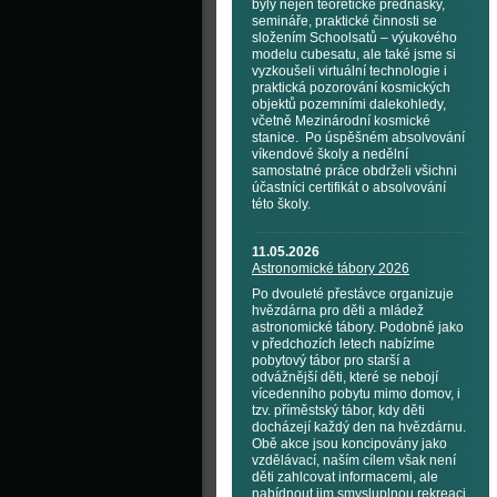
byly nejen teoretické přednášky,
semináře, praktické činnosti se
složením Schoolsatů – výukového
modelu cubesatu, ale také jsme si
vyzkoušeli virtuální technologie i
praktická pozorování kosmických
objektů pozemními dalekohledy,
včetně Mezinárodní kosmické
stanice. Po úspěšném absolvování
víkendové školy a nedělní
samostatné práce obdrželi všichni
účastníci certifikát o absolvování
této školy.
11.05.2026
Astronomické tábory 2026
Po dvouleté přestávce organizuje
hvězdárna pro děti a mládež
astronomické tábory. Podobně jako
v předchozích letech nabízíme
pobytový tábor pro starší a
odvážnější děti, které se nebojí
vícedenního pobytu mimo domov, i
tzv. příměstský tábor, kdy děti
docházejí každý den na hvězdárnu.
Obě akce jsou koncipovány jako
vzdělávací, naším cílem však není
děti zahlcovat informacemi, ale
nabídnout jim smysluplnou rekreaci