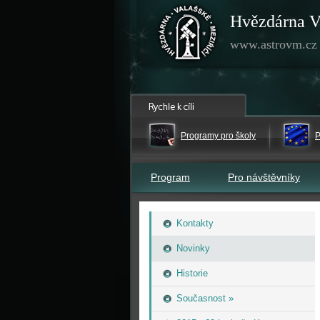
Hvězdárna V
www.astrovm.cz
Programy pro školy
P
Program
Pro návštěvníky
Kontakty
Novinky
Historie
Současnost »