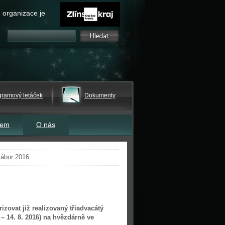
 organizace je
gramový letáček
Dokumenty
tem
O nás
tábor 2016
rizovat již realizovaný třiadvacátý
 – 14. 8. 2016) na hvězdárně ve