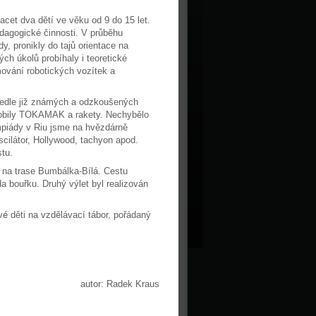
acet dva dětí ve věku od 9 do 15 let.
edagogické činnosti. V průběhu
, pronikly do tajů orientace na
h úkolů probíhaly i teoretické
ování robotických vozítek a
 Vedle již známých a odzkoušených
yrobily TOKAMAK a rakety. Nechybělo
mpiády v Riu jsme na hvězdárně
scilátor, Hollywood, tachyon apod.
tu.
et na trase Bumbálka-Bílá. Cestu
a bouřku. Druhý výlet byl realizován
é děti na vzdělávací tábor, pořádaný
autor: Radek Kraus