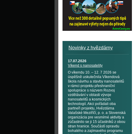
Novinky z hvězdárny
17.07.2026
Víkend s nanosatelity
O víkendu 10. – 12. 7 2026 se
úspěšně uskutečnila Víkendová
škola návrhu a stavby nanosatelitů
v rámci projektu přeshraniční
spolupráce s názvem Rozvoj
vzdělávání v oblasti vývoje
nanosatelitů a kosmických
technologií. Akci pořádali oba
partneři projektu, Hvězdárna
Valašské Meziříčí, p. o. a Slovenská
organizácia pre vesmírné aktivity a
zúčastnilo se ji 15 účastníků z obou
stran hranice. Součástí opravdu
bohatého a zajímavého programu