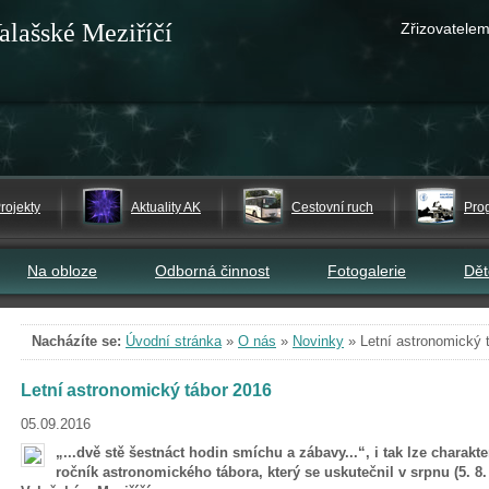
alašské Meziříčí
Zřizovatelem
rojekty
Aktuality AK
Cestovní ruch
Pro
Na obloze
Odborná činnost
Fotogalerie
Dě
Nacházíte se:
Úvodní stránka
»
O nás
»
Novinky
»
Letní astronomický 
Letní astronomický tábor 2016
05.09.2016
„...dvě stě šestnáct hodin smíchu a zábavy...“, i tak lze charakte
ročník astronomického tábora, který se uskutečnil v srpnu (5. 8.