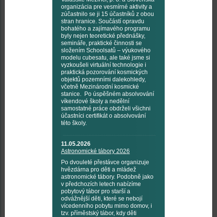
organizácia pre vesmírné aktivity a
zúčastnilo se ji 15 účastníků z obou
stran hranice. Součástí opravdu
bohatého a zajímavého programu
byly nejen teoretické přednášky,
semináře, praktické činnosti se
složením Schoolsatů – výukového
modelu cubesatu, ale také jsme si
vyzkoušeli virtuální technologie i
praktická pozorování kosmických
objektů pozemními dalekohledy,
včetně Mezinárodní kosmické
stanice. Po úspěšném absolvování
víkendové školy a nedělní
samostatné práce obdrželi všichni
účastníci certifikát o absolvování
této školy.
11.05.2026
Astronomické tábory 2026
Po dvouleté přestávce organizuje
hvězdárna pro děti a mládež
astronomické tábory. Podobně jako
v předchozích letech nabízíme
pobytový tábor pro starší a
odvážnější děti, které se nebojí
vícedenního pobytu mimo domov, i
tzv. příměstský tábor, kdy děti