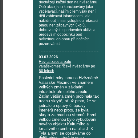
docházejí každý den na hvězdárnu.
Obě akce jsou koncipovány jako
vzdělávací, naším cílem však není
děti zahlcovat informacemi, ale
nabídnout jim smysluplnou rekreaci
plnou her, zábavných úkolů,
dobrovolných sportovních aktivit a
především odpočinku pod
hvězdnou oblohou při nočních
pozorováních.
03.03.2026
Revitalizace areálu
valašskomeziříčské hvězdárny po
60 letech
Poslední roky jsou na Hvězdárně
Valašské Meziříčí ve znamení
velkých změn v základní
infrastruktuře celého areálu.
Zatím většina změn probíhala tak
trochu skrytě, ať už proto, že se
jednalo o opravy či úpravy
interiérů nebo proto, že byla
skryta za hradbou stromů. První
velkou změnou bylo vybudování
nového objektu Kulturního a
kreativního centra na ulici J. K.
Tyla a nyní se dostáváme do
další etapy, která je svou