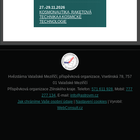
27.-29.11.2026
KOSMONAUTIKA, RAKETOVÁ
TECHNIKA A KOSMICKÉ
TECHNOLOGIE
Hvězdárna Valašské Meziříčí, příspěvková organizace, Vsetínská 78, 757
01 Valašské Meziříčí
Příspěvková organizace Zlínského kraje. Telefon:
571 611 928
, Mobil:
777
277 134
, E-mail:
info@astrovm.cz
Jak chráníme Vaše osobní údaje
|
Nastavení cookies
| Vyrobil:
WebConsult.cz