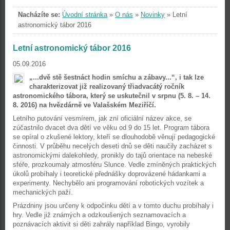
Nacházíte se:
Úvodní stránka
»
O nás
»
Novinky
»
Letní
astronomický tábor 2016
Letní astronomický tábor 2016
05.09.2016
„...dvě stě šestnáct hodin smíchu a zábavy...“, i tak lze
charakterizovat již realizovaný třiadvacátý ročník
astronomického tábora, který se uskutečnil v srpnu (5. 8. – 14.
8. 2016) na hvězdárně ve Valašském Meziříčí.
Letního putování vesmírem, jak zní oficiální název akce, se
zúčastnilo dvacet dva dětí ve věku od 9 do 15 let. Program tábora
se opíral o zkušené lektory, kteří se dlouhodobě věnují pedagogické
činnosti. V průběhu necelých deseti dnů se děti naučily zacházet s
astronomickými dalekohledy, pronikly do tajů orientace na nebeské
sféře, prozkoumaly atmosféru Slunce. Vedle zmíněných praktických
úkolů probíhaly i teoretické přednášky doprovázené hádankami a
experimenty. Nechybělo ani programování robotických vozítek a
mechanických paží.
Prázdniny jsou určeny k odpočinku dětí a v tomto duchu probíhaly i
hry. Vedle již známých a odzkoušených seznamovacích a
poznávacích aktivit si děti zahrály například Bingo, vyrobily