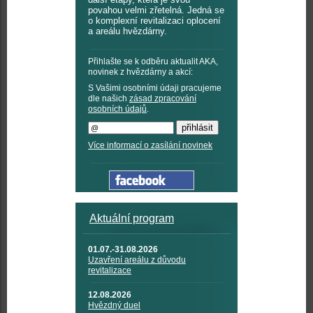
povahou velmi zřetelná. Jedná se
o komplexní revitalizaci oplocení
a areálu hvězdárny.
Přihlašte se k odběru aktualit AKA,
novinek z hvězdárny a akcí:
S Vašimi osobními údaji pracujeme
dle našich
zásad zpracování
osobních údajů
.
Více informací o zasílání novinek
Aktuální program
01.07.-31.08.2026
Uzavření areálu z důvodu
revitalizace
12.08.2026
Hvězdný duel