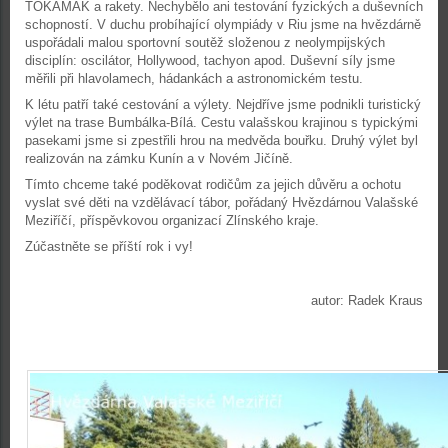
TOKAMAK a rakety. Nechybělo ani testování fyzických a duševních
schopností. V duchu probíhající olympiády v Riu jsme na hvězdárně
uspořádali malou sportovní soutěž složenou z neolympijských
disciplín: oscilátor, Hollywood, tachyon apod. Duševní síly jsme
měřili při hlavolamech, hádankách a astronomickém testu.
K létu patří také cestování a výlety. Nejdříve jsme podnikli turistický
výlet na trase Bumbálka-Bílá. Cestu valašskou krajinou s typickými
pasekami jsme si zpestřili hrou na medvěda bouřku. Druhý výlet byl
realizován na zámku Kunín a v Novém Jičíně.
Tímto chceme také poděkovat rodičům za jejich důvěru a ochotu
vyslat své děti na vzdělávací tábor, pořádaný Hvězdárnou Valašské
Meziříčí, příspěvkovou organizací Zlínského kraje.
Zúčastněte se příští rok i vy!
autor: Radek Kraus