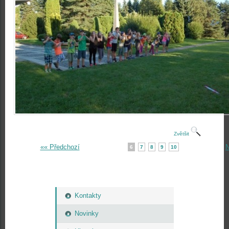
Zvětšit
«« Předchozí
N
6
7
8
9
10
Kontakty
Novinky