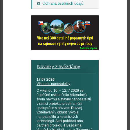
Ochrana osobních údajů
Novinky z hvězdárny
17.07.2026
Víkend s nanosatelity
O víkendu 10. – 12. 7 2026 se
úspěšně uskutečnila Víkendová
škola návrhu a stavby nanosatelitů
v rámci projektu přeshraniční
spolupráce s názvem Rozvoj
vzdělávání v oblasti vývoje
nanosatelitů a kosmických
technologií. Akci pořádali oba
partneři projektu, Hvězdárna
Valašské Meziříčí, p. o. a Slovenská