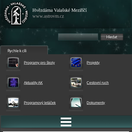
Hvězdárna Valašské Meziříčí
www.astrovm.cz
Programy pro školy
Projekty
Aktuality AK
Cestovní ruch
Programový letáček
Dokumenty