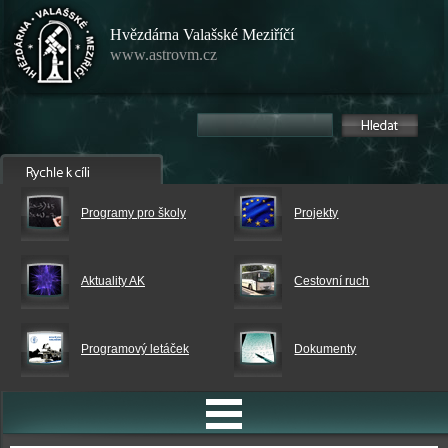
Hvězdárna Valašské Meziříčí
www.astrovm.cz
Programy pro školy
Projekty
Aktuality AK
Cestovní ruch
Programový letáček
Dokumenty