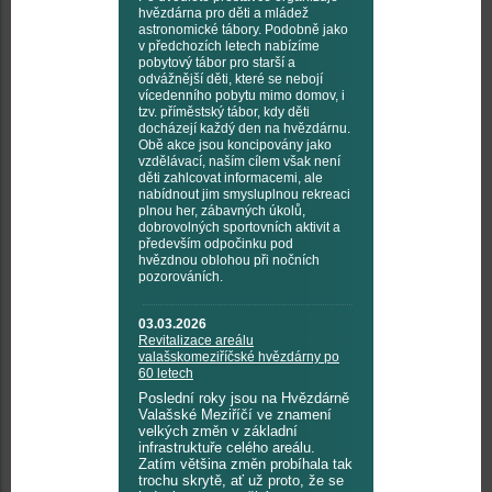
hvězdárna pro děti a mládež
astronomické tábory. Podobně jako
v předchozích letech nabízíme
pobytový tábor pro starší a
odvážnější děti, které se nebojí
vícedenního pobytu mimo domov, i
tzv. příměstský tábor, kdy děti
docházejí každý den na hvězdárnu.
Obě akce jsou koncipovány jako
vzdělávací, naším cílem však není
děti zahlcovat informacemi, ale
nabídnout jim smysluplnou rekreaci
plnou her, zábavných úkolů,
dobrovolných sportovních aktivit a
především odpočinku pod
hvězdnou oblohou při nočních
pozorováních.
03.03.2026
Revitalizace areálu
valašskomeziříčské hvězdárny po
60 letech
Poslední roky jsou na Hvězdárně
Valašské Meziříčí ve znamení
velkých změn v základní
infrastruktuře celého areálu.
Zatím většina změn probíhala tak
trochu skrytě, ať už proto, že se