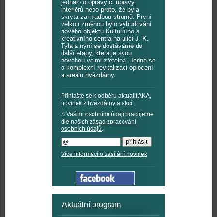
jednalo o opravy či úpravy
interiérů nebo proto, že byla
skryta za hradbou stromů. První
velkou změnou bylo vybudování
nového objektu Kulturního a
kreativního centra na ulici J. K.
Tyla a nyní se dostáváme do
další etapy, která je svou
povahou velmi zřetelná. Jedná se
o komplexní revitalizaci oplocení
a areálu hvězdárny.
Přihlašte se k odběru aktualit AKA,
novinek z hvězdárny a akcí:
S Vašimi osobními údaji pracujeme
dle našich
zásad zpracování
osobních údajů
.
Více informací o zasílání novinek
Aktuální program