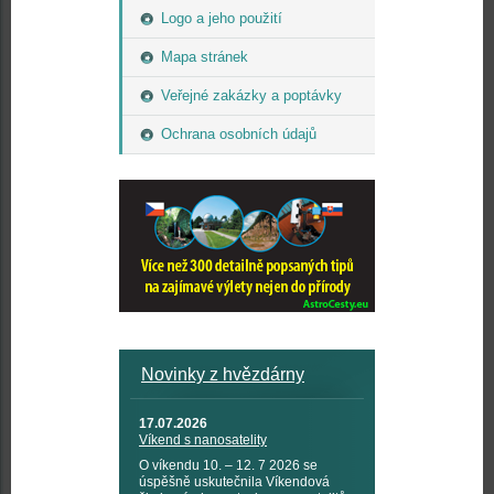
Logo a jeho použití
Mapa stránek
Veřejné zakázky a poptávky
Ochrana osobních údajů
Novinky z hvězdárny
17.07.2026
Víkend s nanosatelity
O víkendu 10. – 12. 7 2026 se
úspěšně uskutečnila Víkendová