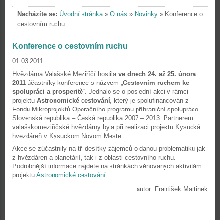
Nacházíte se:
Úvodní stránka
»
O nás
»
Novinky
»
Konference o
cestovním ruchu
Konference o cestovním ruchu
01.03.2011
Hvězdárna Valašské Meziříčí hostila
ve dnech 24. až 25. února
2011
účastníky konference s názvem „
Cestovním ruchem ke
spolupráci a prosperitě
“. Jednalo se o poslední akci v rámci
projektu
Astronomické cestování
, který je spolufinancován z
Fondu Mikroprojektů Operačního programu příhraniční spolupráce
Slovenská republika – Česká republika 2007 – 2013. Partnerem
valašskomeziříčské hvězdárny byla při realizaci projektu Kysucká
hvezdáreň v Kysuckom Novom Meste.
Akce se zúčastnily na tři desítky zájemců o danou problematiku jak
z hvězdáren a planetárií, tak i z oblasti cestovního ruchu.
Podrobnější informace najdete na stránkách věnovaných aktivitám
projektu
Astronomické cestování
.
autor: František Martinek