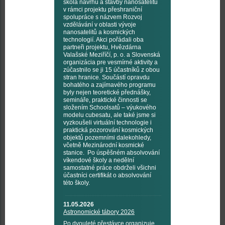
škola návrhu a stavby nanosatelitů
v rámci projektu přeshraniční
spolupráce s názvem Rozvoj
vzdělávání v oblasti vývoje
nanosatelitů a kosmických
technologií. Akci pořádali oba
partneři projektu, Hvězdárna
Valašské Meziříčí, p. o. a Slovenská
organizácia pre vesmírné aktivity a
zúčastnilo se ji 15 účastníků z obou
stran hranice. Součástí opravdu
bohatého a zajímavého programu
byly nejen teoretické přednášky,
semináře, praktické činnosti se
složením Schoolsatů – výukového
modelu cubesatu, ale také jsme si
vyzkoušeli virtuální technologie i
praktická pozorování kosmických
objektů pozemními dalekohledy,
včetně Mezinárodní kosmické
stanice. Po úspěšném absolvování
víkendové školy a nedělní
samostatné práce obdrželi všichni
účastníci certifikát o absolvování
této školy.
11.05.2026
Astronomické tábory 2026
Po dvouleté přestávce organizuje