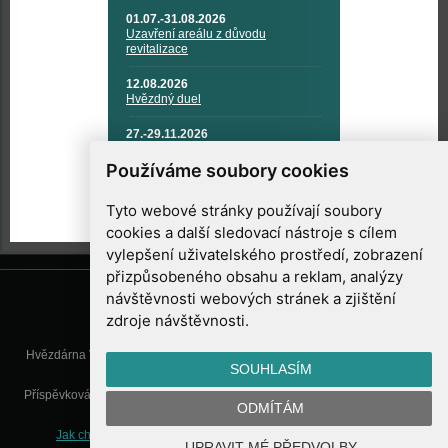
01.07.-31.08.2026
Uzavření areálu z důvodu
revitalizace
12.08.2026
Hvězdný duel
27.-29.11.2026
KOSMONAUTIKA, RAKETOVÁ
TECHNIKA A KOSMICKÉ
Používáme soubory cookies
TECHNOLOGIE
Tyto webové stránky používají soubory
cookies a další sledovací nástroje s cílem
vylepšení uživatelského prostředí, zobrazení
přizpůsobeného obsahu a reklam, analýzy
návštěvnosti webových stránek a zjištění
zdroje návštěvnosti.
Hvězdárna Valašské Meziříčí, příspěvková organizace, Vsetínská 78, 757
SOUHLASÍM
01 Valašské Meziříčí
Příspěvková organizace Zlínského kraje. Telefon:
571 611 928
, Mobil:
777
ODMÍTÁM
277 134
, E-mail:
info@astrovm.cz
Jak chráníme Vaše osobní údaje
|
Nastavení cookies
| Vyrobil:
UPRAVIT MÉ PŘEDVOLBY