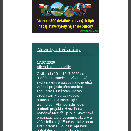
Novinky z hvězdárny
17.07.2026
Víkend s nanosatelity
O víkendu 10. – 12. 7 2026 se
úspěšně uskutečnila Víkendová
škola návrhu a stavby nanosatelitů
v rámci projektu přeshraniční
spolupráce s názvem Rozvoj
vzdělávání v oblasti vývoje
nanosatelitů a kosmických
technologií. Akci pořádali oba
partneři projektu, Hvězdárna
Valašské Meziříčí, p. o. a Slovenská
organizácia pre vesmírné aktivity a
zúčastnilo se ji 15 účastníků z obou
stran hranice. Součástí opravdu
bohatého a zajímavého programu