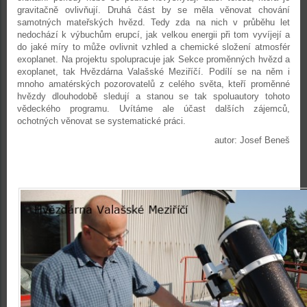
gravitačně ovlivňují. Druhá část by se měla věnovat chování
samotných mateřských hvězd. Tedy zda na nich v průběhu let
nedochází k výbuchům erupcí, jak velkou energii při tom vyvíjejí a
do jaké míry to může ovlivnit vzhled a chemické složení atmosfér
exoplanet. Na projektu spolupracuje jak Sekce proměnných hvězd a
exoplanet, tak Hvězdárna Valašské Meziříčí. Podílí se na něm i
mnoho amatérských pozorovatelů z celého světa, kteří proměnné
hvězdy dlouhodobě sledují a stanou se tak spoluautory tohoto
vědeckého programu. Uvítáme ale účast dalších zájemců,
ochotných věnovat se systematické práci.
autor: Josef Beneš