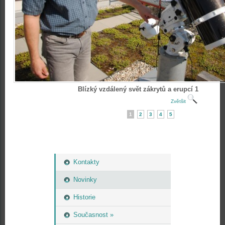
Blízký vzdálený svět zákrytů a erupcí 1
Zvětšit
1
2
3
4
5
Kontakty
Novinky
Historie
Současnost »