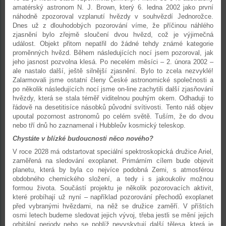
amatérský astronom N. J. Brown, který 6. ledna 2002 jako první
náhodně zpozoroval vzplanutí hvězdy v souhvězdí Jednorožce.
Dnes už z dlouhodobých pozorování víme, že příčinou náhlého
zjasnění bylo zřejmě sloučení dvou hvězd, což je výjimečná
událost. Objekt přitom nepatřil do žádné tehdy známé kategorie
proměnných hvězd. Během následujících nocí jsem pozoroval, jak
jeho jasnost pozvolna klesá. Po necelém měsíci – 2. února 2002 –
ale nastalo další, ještě silnější zjasnění. Bylo to zcela nezvyklé!
Zalarmovali jsme ostatní členy České astronomické společnosti a
po několik následujících nocí jsme on-line zachytili další zjasňování
hvězdy, která se stala téměř viditelnou pouhým okem. Odhaduji to
řádově na desetitisíce násobků původní svítivosti. Tento náš objev
upoutal pozornost astronomů po celém světě. Tuším, že do dvou
nebo tří dnů ho zaznamenal i Hubbleův kosmický teleskop.
Chystáte v blízké budoucnosti něco nového?
V roce 2028 má odstartovat speciální spektroskopická družice Ariel,
zaměřená na sledování exoplanet. Primárním cílem bude objevit
planetu, která by byla co nejvíce podobná Zemi, s atmosférou
obdobného chemického složení, a tedy i s jakoukoliv možnou
formou života. Součástí projektu je několik pozorovacích aktivit,
které probíhají už nyní – například pozorování přechodů exoplanet
před vybranými hvězdami, na něž se družice zaměří. V příštích
osmi letech budeme sledovat jejich vývoj, třeba jestli se mění jejich
orbitální periody nebo se poblíž nevyskytují další tělesa, která je