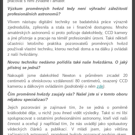
pracovat s nimi zvládne i amatér.
Výzkum proměnných hvězd tedy není výhradní záležitostí
profesionálních astronomů?
Vlivem nástupu digitální techniky se badatelská práce výrazně
zjednodušila, zpřesnila a stala se i finančně dostupnou. Mnoho
amatérských astronomů si proto pořizuje dalekohledy, CCD kamery
a jiné přístroje a pracuje na téměř profesionální úrovni. Také někteří
účastníci letošního praktika pozorovatelů proměnných hvězd
používali vlastní techniku, kterou nechali doma a na dálku ji ovládali
z naší hvězdárny.
Novou techniku nedávno pořídila také naše hvězdárna. O jaký
přístroj se jedná?
Nakoupili jsme dalekohled Newton s průměrem zrcadel 20
centimetrů a ohniskovou vzdáleností 80 centimetrů, osazený CCD
kamerou a dálkovým ovládáním
(podrobněji o něm
zde
)
.
Čím proměnné hvězdy zaujaly vás? Našel jste si v tomto oboru
nějakou specializaci?
Jejich pozorování je zajímavé tím, že se jedná o poměrně
krátkodobé děje, u nichž jsou ihned vidět výsledky. Také si mi líbí
spolupracovat s ostatními profesionálními astronomy, kteří vidí naši
činnost a oceňují ji například tím, že nás uvádějí jako spoluautory
vědeckých článků a publikací. V mládí jsem, jako většina
začínajících astronomů, proměnné hvězdy pozoroval pouhým okem.