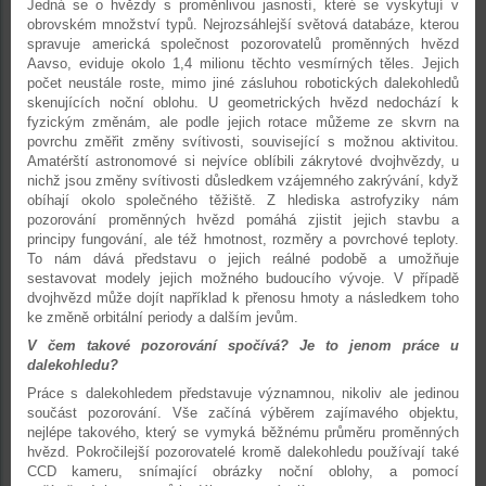
Jedná se o hvězdy s proměnlivou jasností, které se vyskytují v
obrovském množství typů. Nejrozsáhlejší světová databáze, kterou
spravuje americká společnost pozorovatelů proměnných hvězd
Aavso, eviduje okolo 1,4 milionu těchto vesmírných těles. Jejich
počet neustále roste, mimo jiné zásluhou robotických dalekohledů
skenujících noční oblohu. U geometrických hvězd nedochází k
fyzickým změnám, ale podle jejich rotace můžeme ze skvrn na
povrchu změřit změny svítivosti, související s možnou aktivitou.
Amatérští astronomové si nejvíce oblíbili zákrytové dvojhvězdy, u
nichž jsou změny svítivosti důsledkem vzájemného zakrývání, když
obíhají okolo společného těžiště. Z hlediska astrofyziky nám
pozorování proměnných hvězd pomáhá zjistit jejich stavbu a
principy fungování, ale též hmotnost, rozměry a povrchové teploty.
To nám dává představu o jejich reálné podobě a umožňuje
sestavovat modely jejich možného budoucího vývoje. V případě
dvojhvězd může dojít například k přenosu hmoty a následkem toho
ke změně orbitální periody a dalším jevům.
V čem takové pozorování spočívá? Je to jenom práce u
dalekohledu?
Práce s dalekohledem představuje významnou, nikoliv ale jedinou
součást pozorování. Vše začíná výběrem zajímavého objektu,
nejlépe takového, který se vymyká běžnému průměru proměnných
hvězd. Pokročilejší pozorovatelé kromě dalekohledu používají také
CCD kameru, snímající obrázky noční oblohy, a pomocí