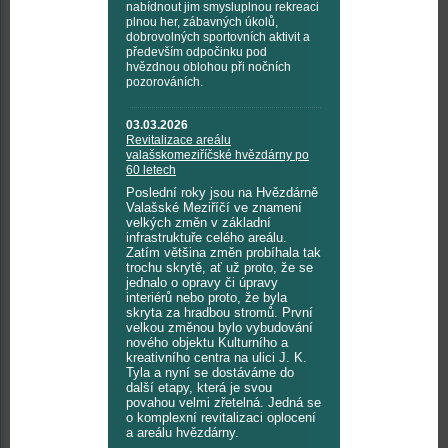
nabídnout jim smysluplnou rekreaci
plnou her, zábavných úkolů,
dobrovolných sportovních aktivit a
především odpočinku pod
hvězdnou oblohou při nočních
pozorováních.
03.03.2026
Revitalizace areálu
valašskomeziříčské hvězdárny po
60 letech
Poslední roky jsou na Hvězdárně
Valašské Meziříčí ve znamení
velkých změn v základní
infrastruktuře celého areálu.
Zatím většina změn probíhala tak
trochu skrytě, ať už proto, že se
jednalo o opravy či úpravy
interiérů nebo proto, že byla
skryta za hradbou stromů. První
velkou změnou bylo vybudování
nového objektu Kulturního a
kreativního centra na ulici J. K.
Tyla a nyní se dostáváme do
další etapy, která je svou
povahou velmi zřetelná. Jedná se
o komplexní revitalizaci oplocení
a areálu hvězdárny.