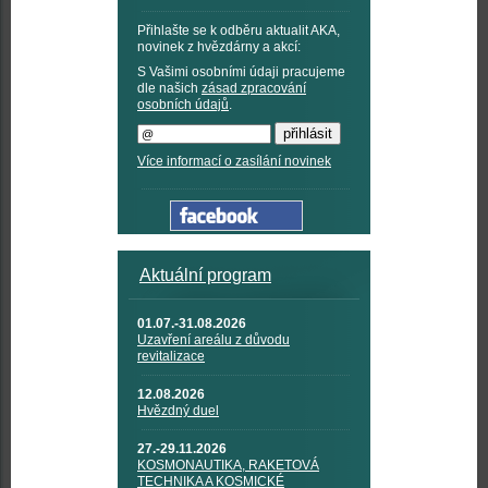
Přihlašte se k odběru aktualit AKA,
novinek z hvězdárny a akcí:
S Vašimi osobními údaji pracujeme
dle našich
zásad zpracování
osobních údajů
.
Více informací o zasílání novinek
Aktuální program
01.07.-31.08.2026
Uzavření areálu z důvodu
revitalizace
12.08.2026
Hvězdný duel
27.-29.11.2026
KOSMONAUTIKA, RAKETOVÁ
TECHNIKA A KOSMICKÉ