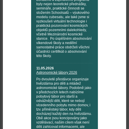
byly nejen teoretické přednášky,
semináře, praktické činnosti se
složením Schoolsatů – výukového
modelu cubesatu, ale také jsme si
vyzkoušeli virtuální technologie i
praktická pozorování kosmických
objektů pozemními dalekohledy,
včetně Mezinárodní kosmické
stanice. Po úspěšném absolvování
víkendové školy a nedělní
samostatné práce obdrželi všichni
účastníci certifikát o absolvování
této školy.
11.05.2026
Astronomické tábory 2026
Po dvouleté přestávce organizuje
hvězdárna pro děti a mládež
astronomické tábory. Podobně jako
v předchozích letech nabízíme
pobytový tábor pro starší a
odvážnější děti, které se nebojí
vícedenního pobytu mimo domov, i
tzv. příměstský tábor, kdy děti
docházejí každý den na hvězdárnu.
Obě akce jsou koncipovány jako
vzdělávací, naším cílem však není
děti zahlcovat informacemi, ale