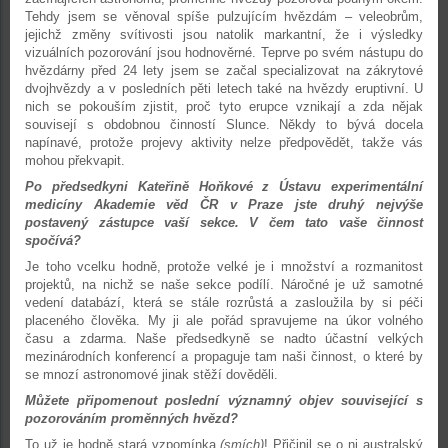
Tehdy jsem se věnoval spíše pulzujícím hvězdám – veleobrům,
jejichž změny svítivosti jsou natolik markantní, že i výsledky
vizuálních pozorování jsou hodnověrné. Teprve po svém nástupu do
hvězdárny před 24 lety jsem se začal specializovat na zákrytové
dvojhvězdy a v posledních pěti letech také na hvězdy eruptivní. U
nich se pokouším zjistit, proč tyto erupce vznikají a zda nějak
souvisejí s obdobnou činností Slunce. Někdy to bývá docela
napínavé, protože projevy aktivity nelze předpovědět, takže vás
mohou překvapit.
Po předsedkyni Kateřině Hoňkové z Ústavu experimentální
medicíny Akademie věd ČR v Praze jste druhý nejvýše
postavený zástupce vaší sekce. V čem tato vaše činnost
spočívá?
Je toho vcelku hodně, protože velké je i množství a rozmanitost
projektů, na nichž se naše sekce podílí. Náročné je už samotné
vedení databází, která se stále rozrůstá a zasloužila by si péči
placeného člověka. My ji ale pořád spravujeme na úkor volného
času a zdarma. Naše předsedkyně se nadto účastní velkých
mezinárodních konferencí a propaguje tam naši činnost, o které by
se mnozí astronomové jinak stěží dověděli.
Můžete připomenout poslední významný objev související s
pozorováním proměnných hvězd?
To už je hodně stará vzpomínka
(smích)
! Přičinil se o ni australský