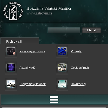
Hvězdárna Valašské Meziříčí
www.astrovm.cz
Programy pro školy
Projekty
Aktuality AK
Cestovní ruch
Programový letáček
Dokumenty