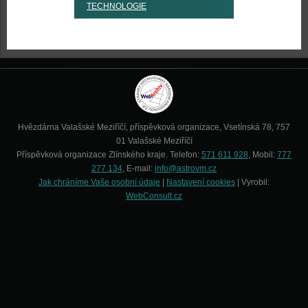
TECHNOLOGIE
Hvězdárna Valašské Meziříčí, příspěvková organizace, Vsetínská 78, 757
01 Valašské Meziříčí
Příspěvková organizace Zlínského kraje. Telefon:
571 611 928
, Mobil:
777
277 134
, E-mail:
info@astrovm.cz
Jak chráníme Vaše osobní údaje
|
Nastavení cookies
| Vyrobil:
WebConsult.cz