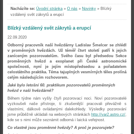
Nacházíte se:
Úvodní stránka
»
O nás
»
Novinky
»
Blízký
vzdálený svět zákrytů a erupcí
Blízký vzdálený svět zákrytů a erupcí
22.09.2020
Odborný pracovník naší hvězdárny Ladislav Šmelcer se zhlédl
v proměnných hvězdách. Už téměř čtvrt století patří k jejich
zaníceným pozorovatelům. Svého času byl předsedou Sekce
proměnných hvězd a exoplanet při České astronomické
společnosti, nyní je jejím místopředsedou a pořadatelem
celostátního praktika. Téma tajuplných vesmírných těles prolíná
celým následujícím rozhovorem.
Jaké bylo letošní 60. praktikum pozorovatelů proměnných
hvězd v naší hvězdárně?
Během týdne nám vyšly čtyři pozorovací noci. Noví pozorovatelé
vyzkoušeli naše přístroje, ti zkušenější pracovali převážně s
vlastními, dálkově ovládanými dalekohledy. Výsledky pozorování
jsme průběžně ukládali na webových stránkách
http://var2.astro.cz/
,
kde se s nimi může seznámit odborná i laická veřejnost.
Co vlastně jsou proměnné hvězdy? A proč je pozorujete?