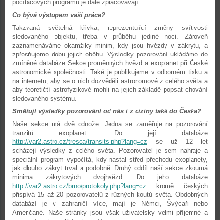
počítačových programů je dále zpracovávají.
Co bývá výstupem vaší práce?
Takzvaná světelná křivka, reprezentující změny svítivosti
sledovaného objektu, třeba v průběhu jediné noci. Zároveň
zaznamenáváme okamžiky minim, kdy jsou hvězdy v zákrytu, a
zpřesňujeme dobu jejich oběhu. Výsledky pozorování ukládáme do
zmíněné databáze Sekce proměnných hvězd a exoplanet při České
astronomické společnosti. Také je publikujeme v odborném tisku a
na internetu, aby se o nich dozvěděli astronomové z celého světa a
aby teoretičtí astrofyzikové mohli na jejich základě popsat chování
sledovaného systému.
Směřují výsledky pozorování od nás i z ciziny také do Česka?
Naše sekce má dvě odnože. Jedna se zaměřuje na pozorování
tranzitů exoplanet. Do její databáze
http://var2.astro.cz/tresca/transits.php?lang=cz
se už 12 let
scházejí výsledky z celého světa. Pozorovatel je sem nahraje a
speciální program vypočítá, kdy nastal střed přechodu exoplanety,
jak dlouho zákryt trval a podobně. Druhý oddíl naší sekce zkoumá
minima zákrytových dvojhvězd. Do jeho databáze
http://var2.astro.cz/brno/protokoly.php?lang=cz
kromě českých
přispívá 15 až 20 pozorovatelů z různých koutů světa. Obdobných
databází je v zahraničí více, mají je Němci, Švýcaři nebo
Američané. Naše stránky jsou však uživatelsky velmi příjemné a