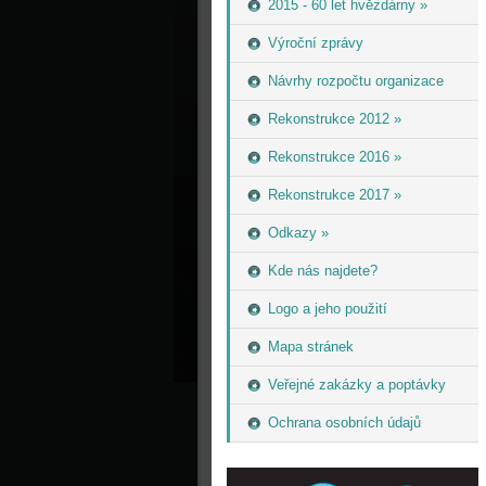
2015 - 60 let hvězdárny »
Výroční zprávy
Návrhy rozpočtu organizace
Rekonstrukce 2012 »
Rekonstrukce 2016 »
Rekonstrukce 2017 »
Odkazy »
Kde nás najdete?
Logo a jeho použití
Mapa stránek
Veřejné zakázky a poptávky
Ochrana osobních údajů