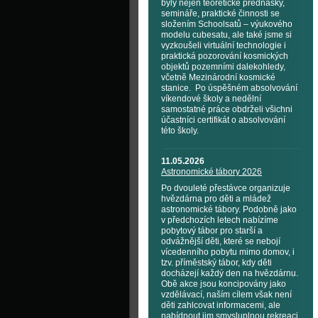
byly nejen teoretické přednášky,
semináře, praktické činnosti se
složením Schoolsatů – výukového
modelu cubesatu, ale také jsme si
vyzkoušeli virtuální technologie i
praktická pozorování kosmických
objektů pozemními dalekohledy,
včetně Mezinárodní kosmické
stanice. Po úspěšném absolvování
víkendové školy a nedělní
samostatné práce obdrželi všichni
účastníci certifikát o absolvování
této školy.
11.05.2026
Astronomické tábory 2026
Po dvouleté přestávce organizuje
hvězdárna pro děti a mládež
astronomické tábory. Podobně jako
v předchozích letech nabízíme
pobytový tábor pro starší a
odvážnější děti, které se nebojí
vícedenního pobytu mimo domov, i
tzv. příměstský tábor, kdy děti
docházejí každý den na hvězdárnu.
Obě akce jsou koncipovány jako
vzdělávací, naším cílem však není
děti zahlcovat informacemi, ale
nabídnout jim smysluplnou rekreaci