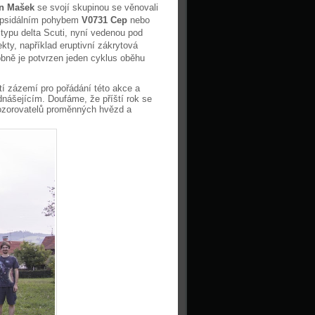
in Mašek
se svojí skupinou se věnovali
 apsidálním pohybem
V0731 Cep
nebo
typu delta Scuti, nyní vedenou pod
kty, například eruptivní zákrytová
obně je potvrzen jeden cyklus oběhu
í zázemí pro pořádání této akce a
dnášejícím. Doufáme, že příští rok se
pozorovatelů proměnných hvězd a