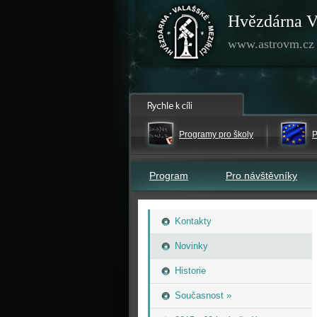
Hvězdárna V
www.astrovm.cz
Programy pro školy
P
Program
Pro návštěvníky
Kontakty
Novinky
Historie
Současnost »