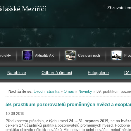
alašské Meziříčí
Zřizovatelem
rojekty
Aktuality AK
Cestovní ruch
Pro
Na obloze
Odborná činnost
Fotogalerie
Dě
Nacházíte se:
Úvodní stránka
»
O nás
»
Novinky
»
59. praktikum pozo
59. praktikum pozorovatelů proměnných hvězd a exopla
10.09.2019
Před koncem prázdnin, v týdnu mezi
24. – 31. srpnem 2019
, se na
hvězd
celkem
17 účastníků
praktika pozorovatelů proměnných hvězd. Podobně 
praktiku objevilo několik nováčků. Ale nebyli to úplní nováčci, neboť někteř