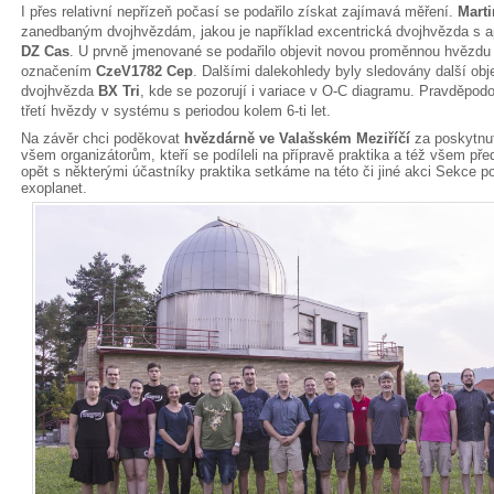
I přes relativní nepřízeň počasí se podařilo získat zajímavá měření.
Mart
zanedbaným dvojhvězdám, jakou je například excentrická dvojhvězda s
DZ Cas
. U prvně jmenované se podařilo objevit novou proměnnou hvězdu 
označením
CzeV1782 Cep
. Dalšími dalekohledy byly sledovány další obje
dvojhvězda
BX Tri
, kde se pozorují i variace v O-C diagramu. Pravděpod
třetí hvězdy v systému s periodou kolem 6-ti let.
Na závěr chci poděkovat
hvězdárně ve Valašském Meziříčí
za poskytnut
všem organizátorům, kteří se podíleli na přípravě praktika a též všem pře
opět s některými účastníky praktika setkáme na této či jiné akci Sekce 
exoplanet.