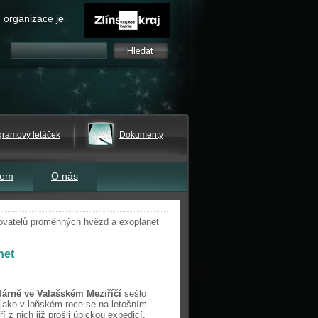
 organizace je
gramový letáček
Dokumenty
tem
O nás
rovatelů proměnných hvězd a exoplanet
net
árně ve Valašském Meziříčí
sešlo
jako v loňském roce se na letošním
í z nich již prošli úpickou expedicí,