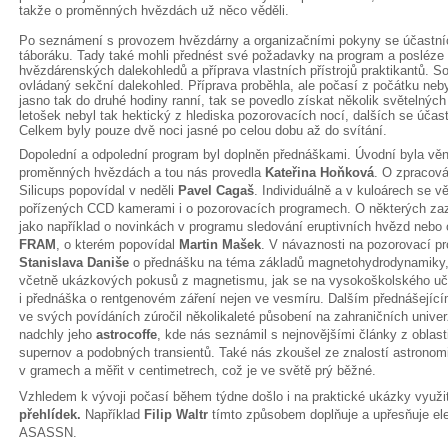
takže o proměnných hvězdách už něco věděli.
Po seznámení s provozem hvězdárny a organizačními pokyny se účastníci
táboráku. Tady také mohli přednést své požadavky na program a posléze 
hvězdárenských dalekohledů a příprava vlastních přístrojů praktikantů. S
ovládaný sekční dalekohled. Příprava proběhla, ale počasí z počátku nebyl
jasno tak do druhé hodiny ranní, tak se povedlo získat několik světelných
letošek nebyl tak hektický z hlediska pozorovacích nocí, dalších se účastn
Celkem byly pouze dvě noci jasné po celou dobu až do svítání.
Dopolední a odpolední program byl doplněn přednáškami. Úvodní byla vě
proměnných hvězdách a tou nás provedla
Kateřina Hoňková
. O zpracov
Silicups popovídal v neděli
Pavel Cagaš
. Individuálně a v kuloárech se v
pořízených CCD kamerami i o pozorovacích programech. O některých zaz
jako například o novinkách v programu sledování eruptivních hvězd nebo
FRAM
, o kterém popovídal
Martin Mašek
. V návaznosti na pozorovací p
Stanislava Daniše
o přednášku na téma základů magnetohydrodynamiky, k
včetně ukázkových pokusů z magnetismu, jak se na vysokoškolského uči
i přednáška o rentgenovém záření nejen ve vesmíru. Dalším přednášející
ve svých povídáních zúročil několikaleté působení na zahraničních unive
nadchly jeho
astrocoffe
, kde nás seznámil s nejnovějšími články z oblas
supernov a podobných transientů. Také nás zkoušel ze znalostí astronomi
v gramech a měřit v centimetrech, což je ve světě prý běžné.
Vzhledem k vývoji počasí během týdne došlo i na praktické ukázky využi
přehlídek.
Například
Filip Waltr
tímto způsobem doplňuje a upřesňuje el
ASASSN.