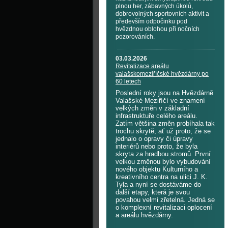
plnou her, zábavných úkolů,
dobrovolných sportovních aktivit a
především odpočinku pod
hvězdnou oblohou při nočních
pozorováních.
03.03.2026
Revitalizace areálu
valašskomeziříčské hvězdárny po
60 letech
Poslední roky jsou na Hvězdárně
Valašské Meziříčí ve znamení
velkých změn v základní
infrastruktuře celého areálu.
Zatím většina změn probíhala tak
trochu skrytě, ať už proto, že se
jednalo o opravy či úpravy
interiérů nebo proto, že byla
skryta za hradbou stromů. První
velkou změnou bylo vybudování
nového objektu Kulturního a
kreativního centra na ulici J. K.
Tyla a nyní se dostáváme do
další etapy, která je svou
povahou velmi zřetelná. Jedná se
o komplexní revitalizaci oplocení
a areálu hvězdárny.