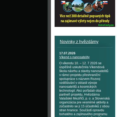
Novinky z hvězdárny
17.07.2026
Víkend s nanosatelity
O víkendu 10. – 12. 7 2026 se
úspěšně uskutečnila Víkendová
škola návrhu a stavby nanosatelitů
v rámci projektu přeshraniční
spolupráce s názvem Rozvoj
vzdělávání v oblasti vývoje
nanosatelitů a kosmických
technologií. Akci pořádali oba
partneři projektu, Hvězdárna
Valašské Meziříčí, p. o. a Slovenská
organizácia pre vesmírné aktivity a
zúčastnilo se ji 15 účastníků z obou
stran hranice. Součástí opravdu
bohatého a zajímavého programu