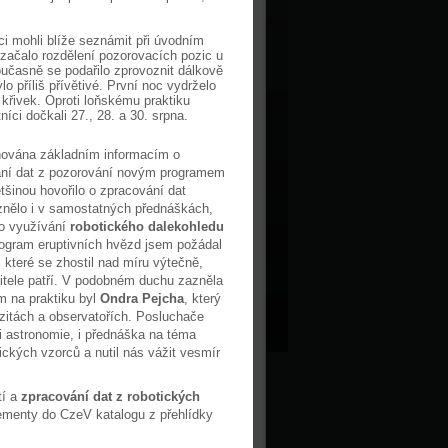
 mohli blíže seznámit při úvodním
začalo rozdělení pozorovacích pozic u
oučasně se podařilo zprovoznit dálkově
o příliš přívětivé. První noc vydrželo
 křivek. Oproti loňskému praktiku
íci dočkali 27., 28. a 30. srpna.
nována základním informacím o
ání dat z pozorování novým programem
ětšinou hovořilo o zpracování dat
nělo i v samostatných přednáškách,
 o využívání
robotického dalekohledu
rogram eruptivních hvězd jsem požádal
teré se zhostil nad míru výtečně,
tele patří. V podobném duchu zazněla
m na praktiku byl
Ondra Pejcha
, který
rzitách a observatořích. Posluchače
ti astronomie, i přednáška na téma
ckých vzorců a nutil nás vážit vesmír
tí a
zpracování dat z robotických
ementy do CzeV katalogu z přehlídky