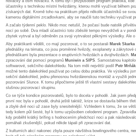
novačky a osm nováčků. K tomu byl i přizpůsoben program praktika, kde
účastníky s technikou místní hvězdárny, kterou mohli využívat během p
získaných dat. Kromě toho na praktikum přijelo několik účastníků se svo
kamerou digitálními zrcadlovkami, aby se naučili tuto techniku využívat 
A začalo týdenní peklo. Nikdo moc netušil, že počasí bude natolik přívět
nocí po sobě. Dva mladí účastníci toto zběsilé tempo nevydrželi a v pondě
zbytek vytrval a byl odměněn za svoji vytrvalost pěknými výsledky. Ale o
Aby praktikanti věděli, co mají pozorovat, o to se postarali
Marek Skarka 
přednášky na témata, co jsou proměnné hvězdy, exoplanety a zákrytové 
přednáškami byla prezentace o eruptivních hvězdách a dvojhvězdách.
Ma
zpracování dat pomocí programů
Muniwin a SIPS
. Samostatnou kapitolo
softwarové, sekčního dalekohledu. Na tom měli největší podíl
Petr Mrňák
možné tento dalekohled používat po celou dobu praktika. Ve výsledku jsme
sekční dalekohled, jednu přenosnou hvězdárenskou montáž a využili je
pozorování Slunce. K tomu připočteme ještě tři vlastní sestavy dalekohl
slušnou pozorovací skupinu.
Co se týče kondice pozorovatelů, bylo to docela v pohodě. Jak jsem předpo
první noc byla v pohodě, druhá ještě taktéž, krize se dostavila během třetí
a zbylé dvě noci už zase byly snesitelnější. Vzhledem k tomu, že se větš
tedy kolem půl šesté, byl k tomu uzpůsoben celodenní program. Zpravidl
kdy proběhl krátký brífing s hodnocením předchozí noci a pak následov
pomáhali zkušenější, pokud někde tápali při zpracování dat.
Z kulturních akcí nakonec zbyla pouze návštěva bowlingového centra, ne