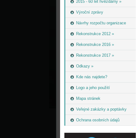
2015 - 60 let hvězdárny »
Výroční zprávy
Návrhy rozpočtu organizace
Rekonstrukce 2012 »
Rekonstrukce 2016 »
Rekonstrukce 2017 »
Odkazy »
Kde nás najdete?
Logo a jeho použití
Mapa stránek
Veřejné zakázky a poptávky
Ochrana osobních údajů