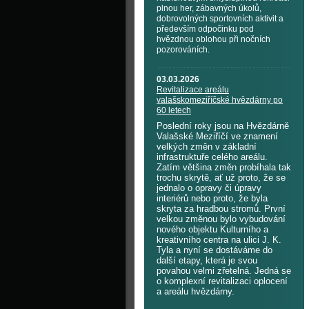
plnou her, zábavných úkolů,
dobrovolných sportovních aktivit a
především odpočinku pod
hvězdnou oblohou při nočních
pozorováních.
03.03.2026
Revitalizace areálu
valašskomeziříčské hvězdárny po
60 letech
Poslední roky jsou na Hvězdárně
Valašské Meziříčí ve znamení
velkých změn v základní
infrastruktuře celého areálu.
Zatím většina změn probíhala tak
trochu skrytě, ať už proto, že se
jednalo o opravy či úpravy
interiérů nebo proto, že byla
skryta za hradbou stromů. První
velkou změnou bylo vybudování
nového objektu Kulturního a
kreativního centra na ulici J. K.
Tyla a nyní se dostáváme do
další etapy, která je svou
povahou velmi zřetelná. Jedná se
o komplexní revitalizaci oplocení
a areálu hvězdárny.