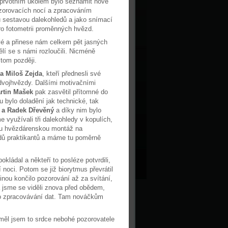
 prvotním úkolem bylo seznámit nové
ozorovacích nocí a zpracováním
u sestavou dalekohledů a jako snímací
pro fotometrii proměnných hvězd.
ivé a přinese nám celkem pět jasných
lí se s námi rozloučili. Nicméně
 tom později.
a Miloš Zejda
, kteří přednesli své
dvojhvězdy. Dalšími motivačními
rtin Mašek
pak zasvětil přítomné do
u bylo doladění jak technické, tak
 a Radek Dřevěný
a díky nim bylo
 využívali tři dalekohledy v kopulích,
dnu hvězdárenskou montáž na
edů praktikantů a máme tu poměrně
kládal a někteří to posléze potvrdili,
 noci. Potom se již biorytmus převrátil
inou končilo pozorování až za svítání,
a jsme se viděli znova před obědem,
alo zpracovávání dat. Tam nováčkům
měl jsem to srdce nebohé pozorovatele