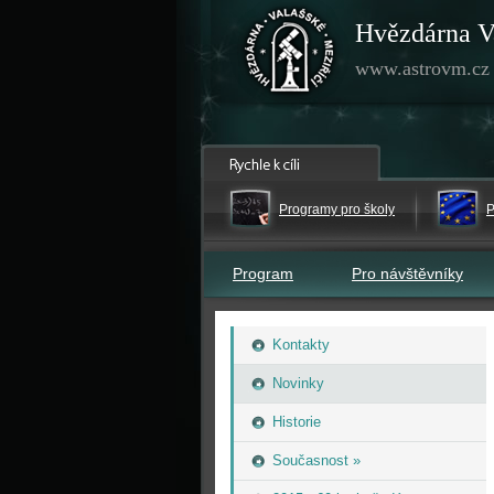
Hvězdárna V
www.astrovm.cz
Programy pro školy
P
Program
Pro návštěvníky
Kontakty
Novinky
Historie
Současnost »