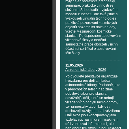
byly nejen teoretické přednášky,
semináře, praktické činnosti se
složením Schoolsatů – výukového
modelu cubesatu, ale také jsme si
vyzkoušeli virtuální technologie i
praktická pozorování kosmických
objektů pozemními dalekohledy,
včetně Mezinárodní kosmické
stanice. Po úspěšném absolvování
víkendové školy a nedělní
samostatné práce obdrželi všichni
účastníci certifikát o absolvování
této školy.
11.05.2026
Astronomické tábory 2026
Po dvouleté přestávce organizuje
hvězdárna pro děti a mládež
astronomické tábory. Podobně jako
v předchozích letech nabízíme
pobytový tábor pro starší a
odvážnější děti, které se nebojí
vícedenního pobytu mimo domov, i
tzv. příměstský tábor, kdy děti
docházejí každý den na hvězdárnu.
Obě akce jsou koncipovány jako
vzdělávací, naším cílem však není
děti zahlcovat informacemi, ale
nabídnout jim smysluplnou rekreaci