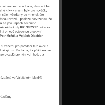
zaměřovali na zanedbané, dlouhodobě
lné křivky minim byly pro nováčky
ém sále hvězdárny se mnohokráte
měnnou hvězdu, posléze potvrzenou, že
em se jeví úspěch sekčního
roměnné hvězdy
KIC 9832227
došlo ke
dná o nově objevenou eruptivní
Petr Mrňák a Vojtěch Diesbier
.
tí zázemí pro pořádání této akce a
dnášejícím. Doufáme, že příští rok se
pozorovatelů proměnných hvězd a
vězdárně ve Valašském Meziříčí
vězdárny