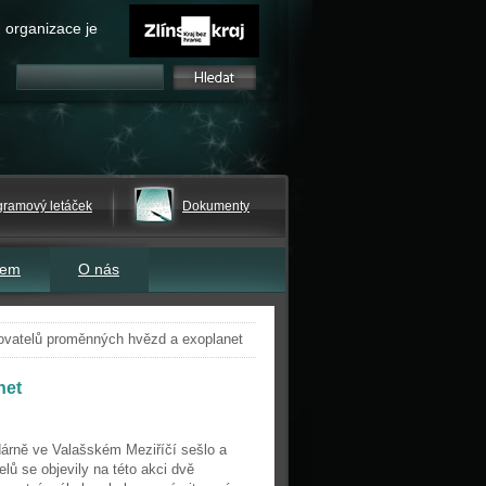
 organizace je
gramový letáček
Dokumenty
tem
O nás
rovatelů proměnných hvězd a exoplanet
net
dárně ve Valašském Meziříčí sešlo a
lů se objevily na této akci dvě