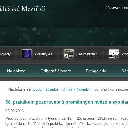
alašské Meziříčí
Zřizovatelem
rojekty
Aktuality AK
Cestovní ruch
Pro
Na obloze
Odborná činnost
Fotogalerie
Dě
Nacházíte se:
Úvodní stránka
»
O nás
»
Novinky
»
58. praktikum pozo
58. praktikum pozorovatelů proměnných hvězd a exopla
03.09.2018
Před koncem prázdnin, v týdnu mezi
18. – 25. srpnem 2018
, se na hvěz
sjelo celkem 16 účastníků praktika. Kromě několika zkušených pozorovate