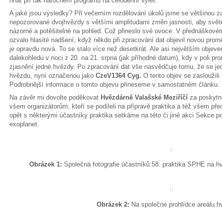
hnát při tak náročném programu na celodenní výlet.
A jaké jsou výsledky? Při večerním rozdělování úkolů jsme se většinou 
nepozorované dvojhvězdy s většími amplitudami změn jasnosti, aby světe
názorné a potěšitelné na pohled. Což přineslo své ovoce. V přednáškov
ozvalo hlasité nadšení, když někdo při zpracování dat objevil novou pro
je opravdu nová. To se stalo více než desetkrát. Ale asi největším objev
dalekohledu v noci z 20. na 21. srpna (jak příhodné datum), kdy v poli p
zjasnění jedné hvězdy. Po zpracování dat vše nasvědčuje tomu, že se je
hvězdu, nyní označenou jako
CzeV1364 Cyg.
O tento objev se zasloužili
Podrobnější informace o tomto objevu přineseme v samostatném článku.
Na závěr mi dovolte poděkovat
Hvězdárně Valašské Meziříčí
za poskytnu
všem organizátorům, kteří se podíleli na přípravě praktika a též všem pře
opět s některými účastníky praktika setkáme na této či jiné akci Sekce 
exoplanet.
Obrázek 1:
Společná fotografie účastníků 58. praktika SPHE na h
Obrázek 2:
Na společné prohlídce areálu h