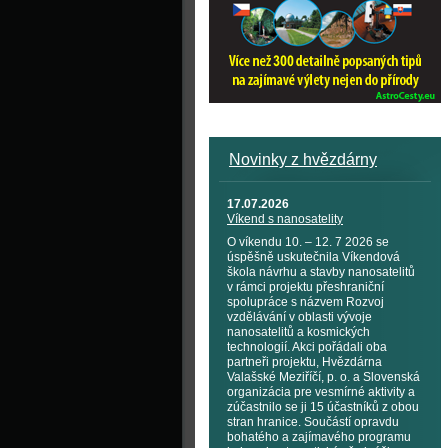
Novinky z hvězdárny
17.07.2026
Víkend s nanosatelity
O víkendu 10. – 12. 7 2026 se
úspěšně uskutečnila Víkendová
škola návrhu a stavby nanosatelitů
v rámci projektu přeshraniční
spolupráce s názvem Rozvoj
vzdělávání v oblasti vývoje
nanosatelitů a kosmických
technologií. Akci pořádali oba
partneři projektu, Hvězdárna
Valašské Meziříčí, p. o. a Slovenská
organizácia pre vesmírné aktivity a
zúčastnilo se ji 15 účastníků z obou
stran hranice. Součástí opravdu
bohatého a zajímavého programu