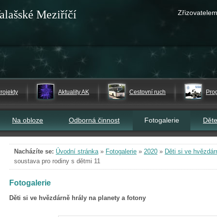
alašské Meziříčí
Zřizovatelem
rojekty
Aktuality AK
Cestovní ruch
Pro
Na obloze
Odborná činnost
Fotogalerie
Dět
Nacházíte se:
Úvodní stránka
»
Fotogalerie
»
2020
»
Děti si ve hvězdár
soustava pro rodiny s dětmi 11
Fotogalerie
Děti si ve hvězdárně hrály na planety a fotony