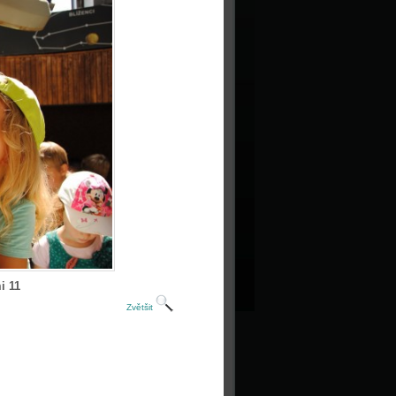
i 11
Zvětšit