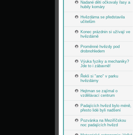
Nadané děti očkovaly řasy a
hubily komáry
Hvězdárna se představila
učitelům
Konec prázdnin si užívají ve
hvězdárně
Proměnné hvězdy pod
drobnohledem
Výuka fyziky a mechaniky?
Jde to i zábavně!
Řekli si "ano" v parku
hvězdárny
Hejtman se zajímal o
vzdělávací centrum
Padajících hvězd bylo méně,
přesto lidé byli nadšení
Pozvánka na Meziříčskou
noc padajících hvězd