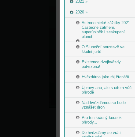
2021 »
2020 »
Astronomické zážitky 2021:
Částečné zatmění,
superúplněk i seskupení
planet
O Sluneční soustavě ve
školní jurtě
Existence dvojhvězdy
potvrzena!
Hvězdárna jako ráj čtenářů
Úpravy ano, ale s citem vůči
přírodě
Nad hvězdárnou se bude
vznášet dron
Pro ten krásný kousek
přírody...
Do hvězdárny se vrátí