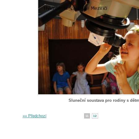
Sluneční soustava pro rodiny s dětm
«« Předchozí
11
12