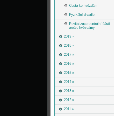
Cesta ke hvězdám
Fyzikální divadlo
Revitalizace centrální části
areálu hvězdárny
2019 »
2018 »
2017 »
2016 »
2015 »
2014 »
2013 »
2012 »
2011 »