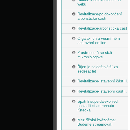
webu
Revitalizace-po dokončení
arboristické části
Revitalizace-arboristická část
O galaxiích a vesmírném
cestování on-line
Z astronomů se stali
mikrobiologové
Říjen je nejdeštivější za
šedesát let
Revitalizace- stavební část II.
Revitalizace- stavební část I.
Spatřili superdalekohled,
pohladili si astronauta
Krtečka
Meziříčská hvězdárna:
Budeme streamovat!