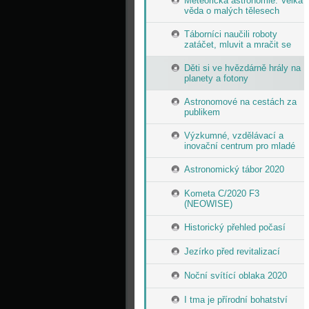
Meteorická astronomie: Velká
věda o malých tělesech
Táborníci naučili roboty
zatáčet, mluvit a mračit se
Děti si ve hvězdárně hrály na
planety a fotony
Astronomové na cestách za
publikem
Výzkumné, vzdělávací a
inovační centrum pro mladé
Astronomický tábor 2020
Kometa C/2020 F3
(NEOWISE)
Historický přehled počasí
Jezírko před revitalizací
Noční svítící oblaka 2020
I tma je přírodní bohatství