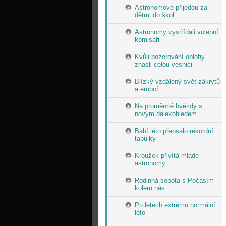
Astronomové přijedou za
dětmi do škol
Astronomy vystřídali volební
komisaři
Kvůli pozorování oblohy
zhasli celou vesnici
Blízký vzdálený svět zákrytů
a erupcí
Na proměnné hvězdy s
novým dalekohledem
Babí léto přepsalo rekordní
tabulky
Kroužek přivítá mladé
astronomy
Rodinná sobota s Počasím
kolem nás
Po letech extrémů normální
léto