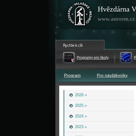
Hvězdárna V
www.astrovm.cz
Programy pro školy
P
Program
Pro návštěvníky
2026 »
2025 »
2024 »
2023 »