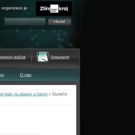
 organizace je
gramový letáček
Dokumenty
em
O nás
ně hrály na planety a fotony
»
Sluneční