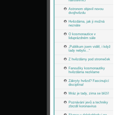
návštěvníci
Astronom objevil novou
dvojhvězdu
Hvězdárna, jak ji možná
neznáte
O kosmonautice v
liduprázdném sále
„Publikum jsem viděl, i když
tady nebylo...“
Z hvězdárny pod stromeček
Fanoušky kosmonautiky
hvězdárna nezklame
Zákryty hvězd? Fascinující
disciplína!
Mráz je tady, zima se blíží!
Poznávání jevů a techniky
zbrzdil koronavirus
Slunce v dalekohledu i na