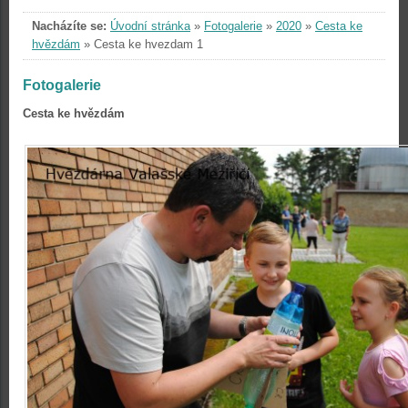
Nacházíte se:
Úvodní stránka
»
Fotogalerie
»
2020
»
Cesta ke
hvězdám
»
Cesta ke hvezdam 1
Fotogalerie
Cesta ke hvězdám