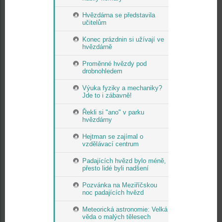
Hvězdárna se představila
učitelům
Konec prázdnin si užívají ve
hvězdárně
Proměnné hvězdy pod
drobnohledem
Výuka fyziky a mechaniky?
Jde to i zábavně!
Řekli si "ano" v parku
hvězdárny
Hejtman se zajímal o
vzdělávací centrum
Padajících hvězd bylo méně,
přesto lidé byli nadšení
Pozvánka na Meziříčskou
noc padajících hvězd
Meteorická astronomie: Velká
věda o malých tělesech