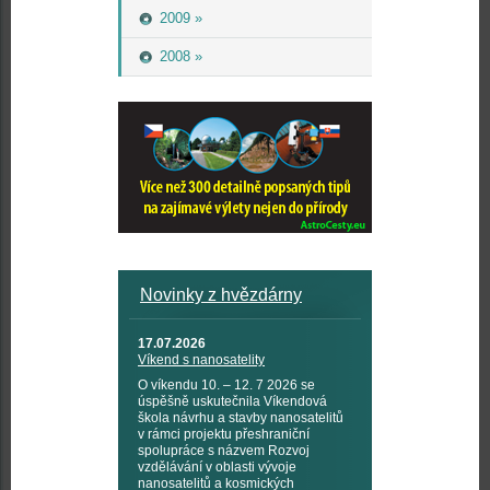
2009 »
2008 »
Novinky z hvězdárny
17.07.2026
Víkend s nanosatelity
O víkendu 10. – 12. 7 2026 se
úspěšně uskutečnila Víkendová
škola návrhu a stavby nanosatelitů
v rámci projektu přeshraniční
spolupráce s názvem Rozvoj
vzdělávání v oblasti vývoje
nanosatelitů a kosmických