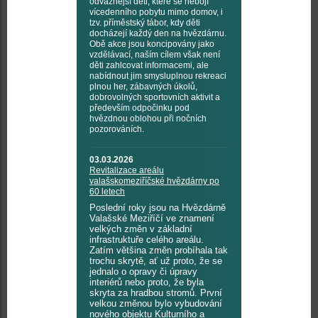
odvážnější děti, které se nebojí
vícedenního pobytu mimo domov, i
tzv. příměstský tábor, kdy děti
docházejí každý den na hvězdárnu.
Obě akce jsou koncipovány jako
vzdělávací, naším cílem však není
děti zahlcovat informacemi, ale
nabídnout jim smysluplnou rekreaci
plnou her, zábavných úkolů,
dobrovolných sportovních aktivit a
především odpočinku pod
hvězdnou oblohou při nočních
pozorováních.
03.03.2026
Revitalizace areálu
valašskomeziříčské hvězdárny po
60 letech
Poslední roky jsou na Hvězdárně
Valašské Meziříčí ve znamení
velkých změn v základní
infrastruktuře celého areálu.
Zatím většina změn probíhala tak
trochu skrytě, ať už proto, že se
jednalo o opravy či úpravy
interiérů nebo proto, že byla
skryta za hradbou stromů. První
velkou změnou bylo vybudování
nového objektu Kulturního a