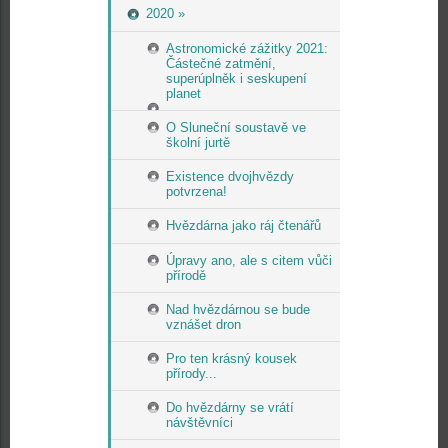
2020 »
Astronomické zážitky 2021:
Částečné zatmění,
superúplněk i seskupení
planet
O Sluneční soustavě ve
školní jurtě
Existence dvojhvězdy
potvrzena!
Hvězdárna jako ráj čtenářů
Úpravy ano, ale s citem vůči
přírodě
Nad hvězdárnou se bude
vznášet dron
Pro ten krásný kousek
přírody...
Do hvězdárny se vrátí
návštěvníci