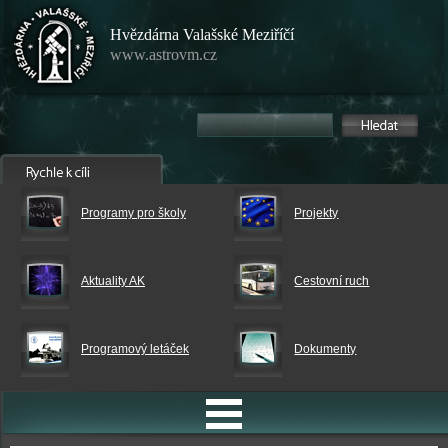
Hvězdárna Valašské Meziříčí
www.astrovm.cz
Programy pro školy
Projekty
Aktuality AK
Cestovní ruch
Programový letáček
Dokumenty