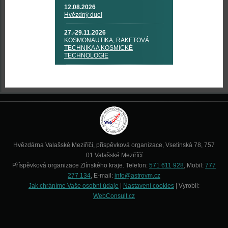
12.08.2026
Hvězdný duel
27.-29.11.2026
KOSMONAUTIKA, RAKETOVÁ
TECHNIKA A KOSMICKÉ
TECHNOLOGIE
Hvězdárna Valašské Meziříčí, příspěvková organizace, Vsetínská 78, 757
01 Valašské Meziříčí
Příspěvková organizace Zlínského kraje. Telefon:
571 611 928
, Mobil:
777
277 134
, E-mail:
info@astrovm.cz
Jak chráníme Vaše osobní údaje
|
Nastavení cookies
| Vyrobil:
WebConsult.cz