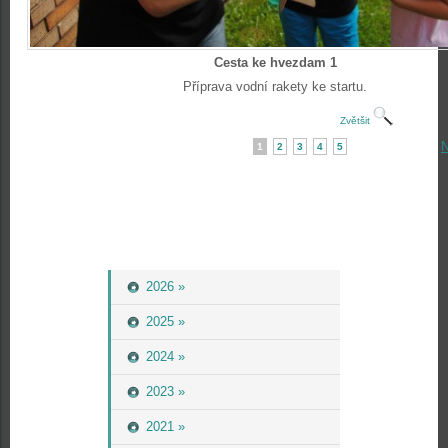
Cesta ke hvezdam 1
Příprava vodní rakety ke startu.
Zvětšit
N
1
2
3
4
5
2026 »
2025 »
2024 »
2023 »
2021 »