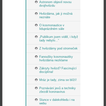
Astronom objevil novou
dvojhvězdu
Hvězdárna, jak ji možná
neznáte
O kosmonautice v
liduprázdném sále
„Publikum jsem viděl, i když
tady nebylo...“
Z hvězdárny pod stromeček
Fanoušky kosmonautiky
hvězdárna nezklame
Zákryty hvězd? Fascinující
disciplína!
Mráz je tady, zima se blíží!
Poznávání jevů a techniky
zbrzdil koronavirus
Slunce v dalekohledu i na
webu