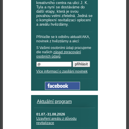
kreativního centra na ulici J. K.
Tyla a nyní se dostáváme do
další etapy, která je svou
povahou velmi zřetelná. Jedná se
o komplexní revitalizaci oplocení
a areálu hvězdárny.
Přihlašte se k odběru aktualit AKA,
novinek z hvězdárny a akcí:
S Vašimi osobními údaji pracujeme
dle našich
zásad zpracování
osobních údajů
.
Více informací o zasílání novinek
Aktuální program
01.07.-31.08.2026
Uzavření areálu z důvodu
revitalizace