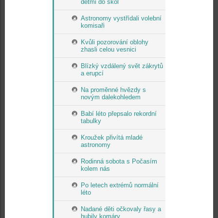
dětmi do škol
Astronomy vystřídali volební
komisaři
Kvůli pozorování oblohy
zhasli celou vesnici
Blízký vzdálený svět zákrytů
a erupcí
Na proměnné hvězdy s
novým dalekohledem
Babí léto přepsalo rekordní
tabulky
Kroužek přivítá mladé
astronomy
Rodinná sobota s Počasím
kolem nás
Po letech extrémů normální
léto
Nadané děti očkovaly řasy a
hubily komáry