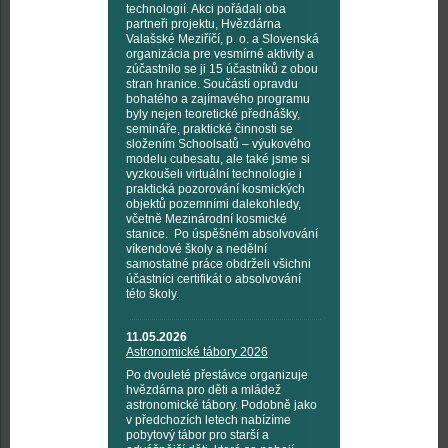
technologií. Akci pořádali oba
partneři projektu, Hvězdárna
Valašské Meziříčí, p. o. a Slovenská
organizácia pre vesmírné aktivity a
zúčastnilo se ji 15 účastníků z obou
stran hranice. Součástí opravdu
bohatého a zajímavého programu
byly nejen teoretické přednášky,
semináře, praktické činnosti se
složením Schoolsatů – výukového
modelu cubesatu, ale také jsme si
vyzkoušeli virtuální technologie i
praktická pozorování kosmických
objektů pozemními dalekohledy,
včetně Mezinárodní kosmické
stanice. Po úspěšném absolvování
víkendové školy a nedělní
samostatné práce obdrželi všichni
účastníci certifikát o absolvování
této školy.
11.05.2026
Astronomické tábory 2026
Po dvouleté přestávce organizuje
hvězdárna pro děti a mládež
astronomické tábory. Podobně jako
v předchozích letech nabízíme
pobytový tábor pro starší a