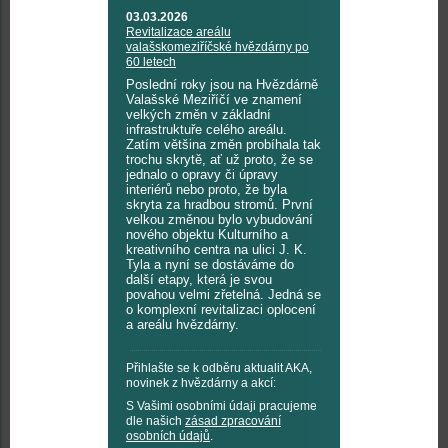
03.03.2026
Revitalizace areálu
valašskomeziříčské hvězdárny po
60 letech
Poslední roky jsou na Hvězdárně
Valašské Meziříčí ve znamení
velkých změn v základní
infrastruktuře celého areálu.
Zatím většina změn probíhala tak
trochu skrytě, ať už proto, že se
jednalo o opravy či úpravy
interiérů nebo proto, že byla
skryta za hradbou stromů. První
velkou změnou bylo vybudování
nového objektu Kulturního a
kreativního centra na ulici J. K.
Tyla a nyní se dostáváme do
další etapy, která je svou
povahou velmi zřetelná. Jedná se
o komplexní revitalizaci oplocení
a areálu hvězdárny.
Přihlašte se k odběru aktualit AKA,
novinek z hvězdárny a akcí:
S Vašimi osobními údaji pracujeme
dle našich
zásad zpracování
osobních údajů
.