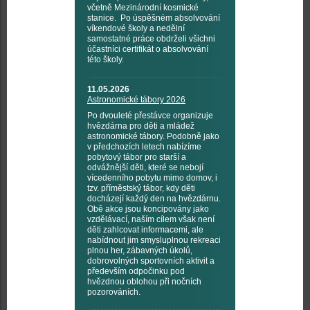
včetně Mezinárodní kosmické
stanice. Po úspěšném absolvování
víkendové školy a nedělní
samostatné práce obdrželi všichni
účastníci certifikát o absolvování
této školy.
11.05.2026
Astronomické tábory 2026
Po dvouleté přestávce organizuje
hvězdárna pro děti a mládež
astronomické tábory. Podobně jako
v předchozích letech nabízíme
pobytový tábor pro starší a
odvážnější děti, které se nebojí
vícedenního pobytu mimo domov, i
tzv. příměstský tábor, kdy děti
docházejí každý den na hvězdárnu.
Obě akce jsou koncipovány jako
vzdělávací, naším cílem však není
děti zahlcovat informacemi, ale
nabídnout jim smysluplnou rekreaci
plnou her, zábavných úkolů,
dobrovolných sportovních aktivit a
především odpočinku pod
hvězdnou oblohou při nočních
pozorováních.