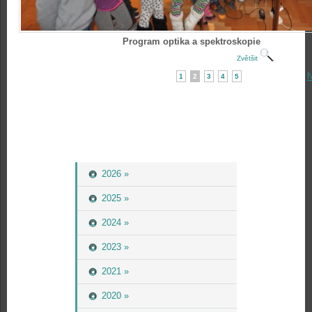
Program optika a spektroskopie
Zvětšit
N
1
2
3
4
5
2026 »
2025 »
2024 »
2023 »
2021 »
2020 »