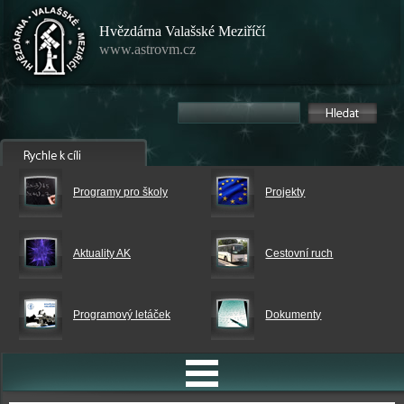
Hvězdárna Valašské Meziříčí
www.astrovm.cz
Programy pro školy
Projekty
Aktuality AK
Cestovní ruch
Programový letáček
Dokumenty