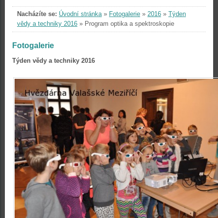
Nacházíte se:
Úvodní stránka
»
Fotogalerie
»
2016
»
Týden
vědy a techniky 2016
»
Program optika a spektroskopie
Fotogalerie
Týden vědy a techniky 2016