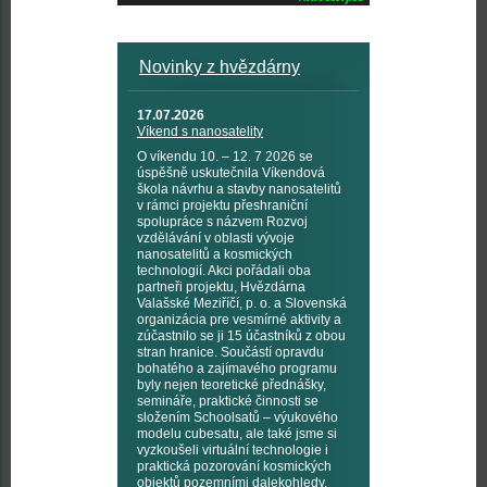
Novinky z hvězdárny
17.07.2026
Víkend s nanosatelity
O víkendu 10. – 12. 7 2026 se
úspěšně uskutečnila Víkendová
škola návrhu a stavby nanosatelitů
v rámci projektu přeshraniční
spolupráce s názvem Rozvoj
vzdělávání v oblasti vývoje
nanosatelitů a kosmických
technologií. Akci pořádali oba
partneři projektu, Hvězdárna
Valašské Meziříčí, p. o. a Slovenská
organizácia pre vesmírné aktivity a
zúčastnilo se ji 15 účastníků z obou
stran hranice. Součástí opravdu
bohatého a zajímavého programu
byly nejen teoretické přednášky,
semináře, praktické činnosti se
složením Schoolsatů – výukového
modelu cubesatu, ale také jsme si
vyzkoušeli virtuální technologie i
praktická pozorování kosmických
objektů pozemními dalekohledy,