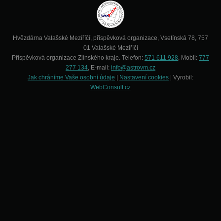
Hvězdárna Valašské Meziříčí, příspěvková organizace, Vsetínská 78, 757
01 Valašské Meziříčí
Příspěvková organizace Zlínského kraje. Telefon:
571 611 928
, Mobil:
777
277 134
, E-mail:
info@astrovm.cz
Jak chráníme Vaše osobní údaje
|
Nastavení cookies
| Vyrobil:
WebConsult.cz